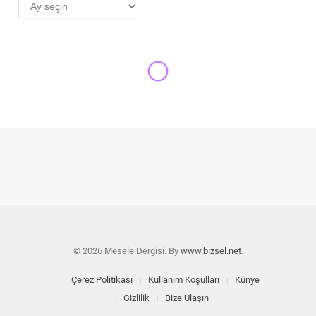
AYLIK
ARŞİV
YENI ÇIKANLAR
zihninizdeki faşistle
yüzleşmeye var mısınız?
MESELE 121
30 NISAN 2025
91