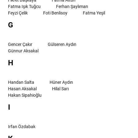
Fikret Başkaya
Fatma Altun
Fatma Işık Tuğcu
Ferhan Şaylıman
Feyzi Çelik
Foti Benlisoy
Fatma Yeşil
G
Gencer Çakır
Gülseren Aydın
Günnur Aksakal
H
Handan Salta
Hüner Aydın
Hasan Aksakal
Hilal Sarı
Hakan Sipahioğlu
I
Irfan Özdabak