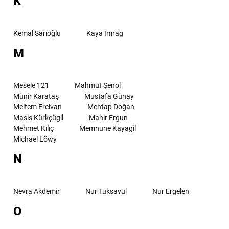
K
Kemal Sarıoğlu
Kaya İmrag
M
Mesele 121
Mahmut Şenol
Münir Karataş
Mustafa Günay
Meltem Ercivan
Mehtap Doğan
Masis Kürkçügil
Mahir Ergun
Mehmet Kılıç
Memnune Kayagil
Michael Löwy
N
Nevra Akdemir
Nur Tuksavul
Nur Ergelen
O