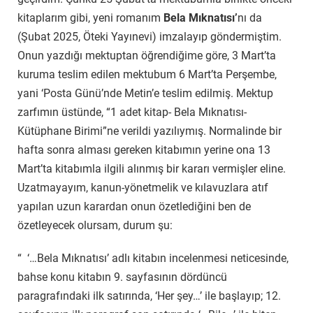
kitaplarım gibi, yeni romanım
Bela Mıknatısı’
nı da
(Şubat 2025, Öteki Yayınevi) imzalayıp göndermiştim.
Onun yazdığı mektuptan öğrendiğime göre, 3 Mart’ta
kuruma teslim edilen mektubum 6 Mart’ta Perşembe,
yani ‘Posta Günü’nde Metin’e teslim edilmiş. Mektup
zarfımın üstünde, “1 adet kitap- Bela Mıknatısı-
Kütüphane Birimi”ne verildi yazılıymış. Normalinde bir
hafta sonra alması gereken kitabımın yerine ona 13
Mart’ta kitabımla ilgili alınmış bir kararı vermişler eline.
Uzatmayayım, kanun-yönetmelik ve kılavuzlara atıf
yapılan uzun karardan onun özetlediğini ben de
özetleyecek olursam, durum şu:
“ ‘…Bela Mıknatısı’ adlı kitabın incelenmesi neticesinde,
bahse konu kitabın 9. sayfasının dördüncü
paragrafındaki ilk satırında, ‘Her şey…’ ile başlayıp; 12.