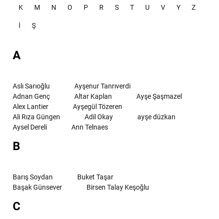
K
M
N
O
P
R
S
T
U
V
Y
Z
İ
Ş
A
Aslı Sarıoğlu
Ayşenur Tanrıverdi
Adnan Genç
Altar Kaplan
Ayşe Şaşmazel
Alex Lantier
Ayşegül Tözeren
Ali Rıza Güngen
Adil Okay
ayşe düzkan
Aysel Dereli
Ann Telnaes
B
Barış Soydan
Buket Taşar
Başak Günsever
Birsen Talay Keşoğlu
C