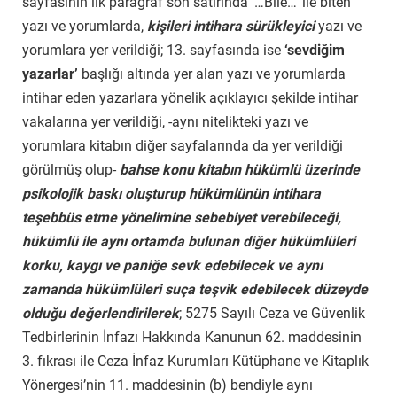
sayfasının ilk paragraf son satırında ‘…Bile…’ ile biten
yazı ve yorumlarda,
kişileri intihara sürükleyici
yazı ve
yorumlara yer verildiği; 13. sayfasında ise
‘sevdiğim
yazarlar’
başlığı altında yer alan yazı ve yorumlarda
intihar eden yazarlara yönelik açıklayıcı şekilde intihar
vakalarına yer verildiği, -aynı nitelikteki yazı ve
yorumlara kitabın diğer sayfalarında da yer verildiği
görülmüş olup-
bahse konu kitabın hükümlü üzerinde
psikolojik baskı oluşturup hükümlünün intihara
teşebbüs etme yönelimine sebebiyet verebileceği,
hükümlü ile aynı ortamda bulunan diğer hükümlüleri
korku, kaygı ve paniğe sevk edebilecek ve aynı
zamanda hükümlüleri suça teşvik edebilecek düzeyde
olduğu değerlendirilerek
; 5275 Sayılı Ceza ve Güvenlik
Tedbirlerinin İnfazı Hakkında Kanunun 62. maddesinin
3. fıkrası ile Ceza İnfaz Kurumları Kütüphane ve Kitaplık
Yönergesi’nin 11. maddesinin (b) bendiyle aynı