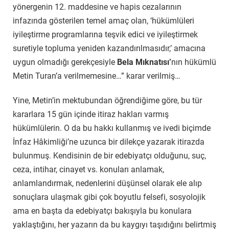
yönergenin 12. maddesine ve hapis cezalarının
infazında gösterilen temel amaç olan, ‘hükümlüleri
iyileştirme programlarına teşvik edici ve iyileştirmek
suretiyle topluma yeniden kazandırılmasıdır,’ amacına
uygun olmadığı gerekçesiyle
Bela Mıknatısı’
nın hükümlü
Metin Turan’a verilmemesine…” karar verilmiş…
Yine, Metin’in mektubundan öğrendiğime göre, bu tür
kararlara 15 gün içinde itiraz hakları varmış
hükümlülerin. O da bu hakkı kullanmış ve ivedi biçimde
İnfaz Hâkimliği’ne uzunca bir dilekçe yazarak itirazda
bulunmuş. Kendisinin de bir edebiyatçı olduğunu, suç,
ceza, intihar, cinayet vs. konuları anlamak,
anlamlandırmak, nedenlerini düşünsel olarak ele alıp
sonuçlara ulaşmak gibi çok boyutlu felsefi, sosyolojik
ama en başta da edebiyatçı bakışıyla bu konulara
yaklaştığını, her yazarın da bu kaygıyı taşıdığını belirtmiş