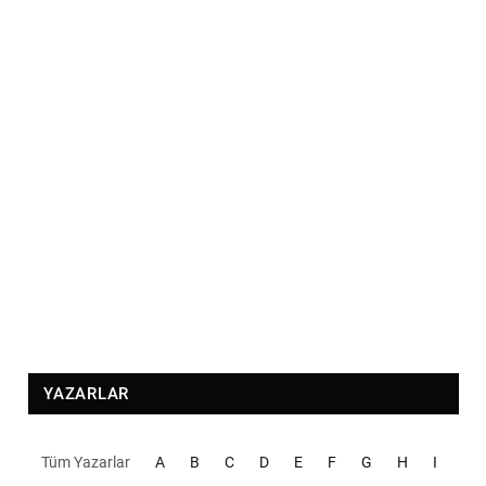
YAZARLAR
Tüm Yazarlar
A
B
C
D
E
F
G
H
I