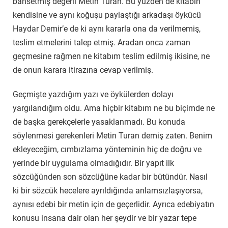
bahsetmiş değerli Metin Turan. Bu yüzden de kitabın
kendisine ve aynı koğuşu paylaştığı arkadaşı öykücü
Haydar Demir’e de ki aynı kararla ona da verilmemiş,
teslim etmelerini talep etmiş. Aradan onca zaman
geçmesine rağmen ne kitabım teslim edilmiş ikisine, ne
de onun karara itirazına cevap verilmiş.
Geçmişte yazdığım yazı ve öykülerden dolayı
yargılandığım oldu. Ama hiçbir kitabım ne bu biçimde ne
de başka gerekçelerle yasaklanmadı. Bu konuda
söylenmesi gerekenleri Metin Turan demiş zaten. Benim
ekleyeceğim, cımbızlama yönteminin hiç de doğru ve
yerinde bir uygulama olmadığıdır. Bir yapıt ilk
sözcüğünden son sözcüğüne kadar bir bütündür. Nasıl
ki bir sözcük hecelere ayrıldığında anlamsızlaşıyorsa,
aynısı edebi bir metin için de geçerlidir. Ayrıca edebiyatın
konusu insana dair olan her şeydir ve bir yazar tepe