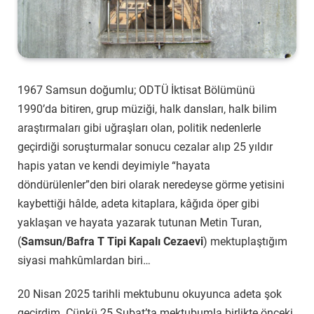
1967 Samsun doğumlu; ODTÜ İktisat Bölümünü
1990’da bitiren, grup müziği, halk dansları, halk bilim
araştırmaları gibi uğraşları olan, politik nedenlerle
geçirdiği soruşturmalar sonucu cezalar alıp 25 yıldır
hapis yatan ve kendi deyimiyle “hayata
döndürülenler”den biri olarak neredeyse görme yetisini
kaybettiği hâlde, adeta kitaplara, kâğıda öper gibi
yaklaşan ve hayata yazarak tutunan Metin Turan,
(
Samsun/Bafra T Tipi Kapalı Cezaevi
) mektuplaştığım
siyasi mahkûmlardan biri…
20 Nisan 2025 tarihli mektubunu okuyunca adeta şok
geçirdim. Çünkü 25 Şubat’ta mektubumla birlikte önceki