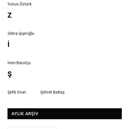
Yunus Öztürk
Z
Zehra İpşiroğlu
İ
İrem Barutçu
Ş
Şefik Onat
Şöhret Baltaş
AYLIK ARŞİV