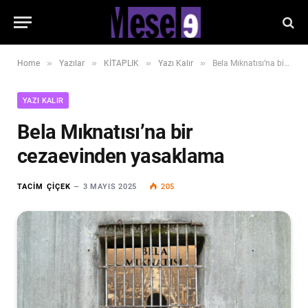
»
»
»
»
Home
Yazılar
KİTAPLIK
Yazı Kalır
Bela Mıknatısı’na bir cezaevinden yasaklama
YAZI KALIR
Bela Mıknatısı’na bir
cezaevinden yasaklama
TACIM ÇIÇEK
3 MAYIS 2025
205