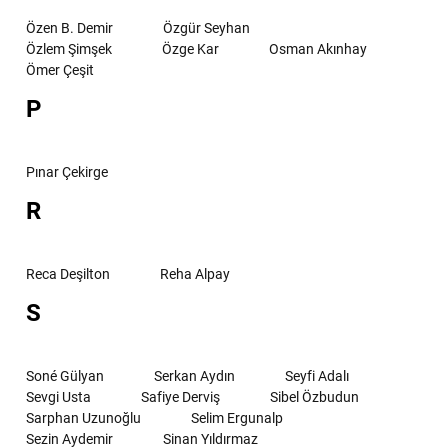
Özen B. Demir
Özgür Seyhan
Özlem Şimşek
Özge Kar
Osman Akınhay
Ömer Çeşit
P
Pınar Çekirge
R
Reca Deşilton
Reha Alpay
S
Soné Gülyan
Serkan Aydın
Seyfi Adalı
Sevgi Usta
Safiye Derviş
Sibel Özbudun
Sarphan Uzunoğlu
Selim Ergunalp
Sezin Aydemir
Sinan Yıldırmaz