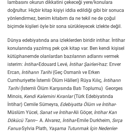
lambasını okurun dikkatini çekeceği yere/konulara
doğrultur. Hiçbir kitap kişiyi iddia edildiği gibi bir sonuca
yönlendirmez, benim kitabım da ne tekil ne de çoğul
biçimde kişileri öyle bir sona sürükleyecek izlekte değil.
Dünya edebiyatında ana izleklerden biridir intihar. İntihar
konularında yazılmış pek çok kitap var. Ben kendi kişisel
kütüphanemde olanlardan bazılarının adlarını vermek
isterim:
İntihar
-Edouard Levé,
İntihar Şairleri
-haz: Enver
Ercan,
İntiharın Tarihi
(Geç Osmanlı ve Erken
Cumhuriyette İstemli Ölüm Hâlleri) Rüya Kılıç,
İntiharın
Tarihi
(İstemli Ölüm Karşısında Batı Toplumu) Georges
Minois,
Kendi Kalemini Kıranlar
(Türk Edebiyatında
İntihar) Cemile Sümeyra,
Edebiyatta Ölüm ve İntihar
-
Müslüm Yücel,
Sanat ve İntihar
-Ali Göçer,
İntihar Kan
Dökücü Tanrı
– A. Alvarez,
İntihar
-Emile Durkheim,
Sırça
Fanus
-Sylvia Plath,
Yaşama Tutunmak İçin Nedenler
-