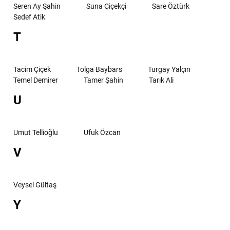
Seren Ay Şahin
Suna Çiçekçi
Sare Öztürk
Sedef Atik
T
Tacim Çiçek
Tolga Baybars
Turgay Yalçın
Temel Demirer
Tamer Şahin
Tarık Ali
U
Umut Tellioğlu
Ufuk Özcan
V
Veysel Gültaş
Y