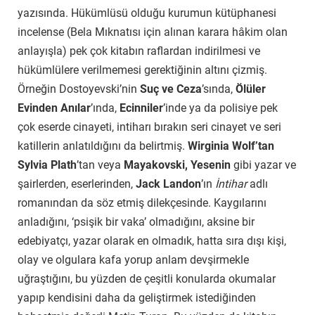
yazısında. Hükümlüsü olduğu kurumun kütüphanesi
incelense (Bela Mıknatısı için alınan karara hâkim olan
anlayışla) pek çok kitabın raflardan indirilmesi ve
hükümlülere verilmemesi gerektiğinin altını çizmiş.
Örneğin Dostoyevski’nin
Suç ve Ceza
’sında,
Ölüler
Evinden Anılar
’ında,
Ecinniler
’inde ya da polisiye pek
çok eserde cinayeti, intiharı bırakın seri cinayet ve seri
katillerin anlatıldığını da belirtmiş.
Wirginia Wolf’tan
Sylvia Plath
’tan veya
Mayakovski, Yesenin
gibi yazar ve
şairlerden, eserlerinden,
Jack Landon
’ın
İntihar
adlı
romanından da söz etmiş dilekçesinde. Kaygılarını
anladığını, ‘psişik bir vaka’ olmadığını, aksine bir
edebiyatçı, yazar olarak en olmadık, hatta sıra dışı kişi,
olay ve olgulara kafa yorup anlam devşirmekle
uğraştığını, bu yüzden de çeşitli konularda okumalar
yapıp kendisini daha da geliştirmek istediğinden