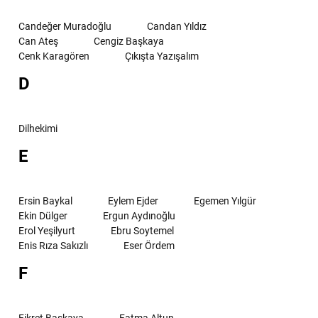
Candeğer Muradoğlu
Candan Yıldız
Can Ateş
Cengiz Başkaya
Cenk Karagören
Çıkışta Yazışalım
D
Dilhekimi
E
Ersin Baykal
Eylem Ejder
Egemen Yılgür
Ekin Dülger
Ergun Aydınoğlu
Erol Yeşilyurt
Ebru Soytemel
Enis Rıza Sakızlı
Eser Ördem
F