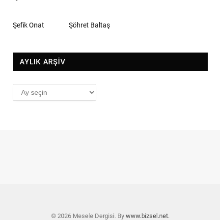
Şefik Onat
Şöhret Baltaş
AYLIK ARŞİV
AYLIK
ARŞİV
© 2026 Mesele Dergisi. By
www.bizsel.net
.