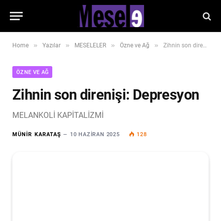
»
»
»
»
Home
Yazılar
MESELELER
Özne ve Ağ
Zihnin son direnişi: Depresyon
ÖZNE VE AĞ
Zihnin son direnişi: Depresyon
MELANKOLİ KAPİTALİZMİ
MÜNIR KARATAŞ
10 HAZIRAN 2025
128