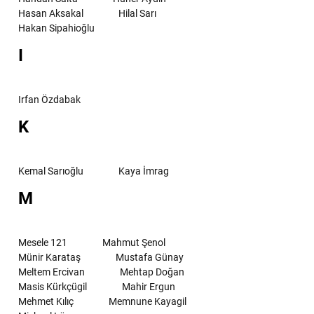
Hasan Aksakal
Hilal Sarı
Hakan Sipahioğlu
I
Irfan Özdabak
K
Kemal Sarıoğlu
Kaya İmrag
M
Mesele 121
Mahmut Şenol
Münir Karataş
Mustafa Günay
Meltem Ercivan
Mehtap Doğan
Masis Kürkçügil
Mahir Ergun
Mehmet Kılıç
Memnune Kayagil