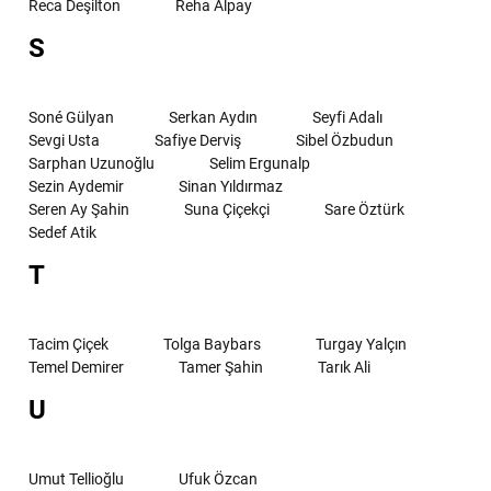
Reca Deşilton
Reha Alpay
S
Soné Gülyan
Serkan Aydın
Seyfi Adalı
Sevgi Usta
Safiye Derviş
Sibel Özbudun
Sarphan Uzunoğlu
Selim Ergunalp
Sezin Aydemir
Sinan Yıldırmaz
Seren Ay Şahin
Suna Çiçekçi
Sare Öztürk
Sedef Atik
T
Tacim Çiçek
Tolga Baybars
Turgay Yalçın
Temel Demirer
Tamer Şahin
Tarık Ali
U
Umut Tellioğlu
Ufuk Özcan