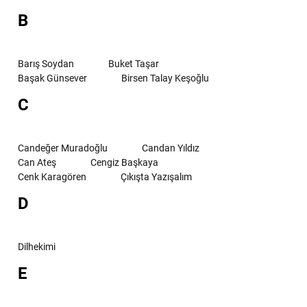
B
Barış Soydan
Buket Taşar
Başak Günsever
Birsen Talay Keşoğlu
C
Candeğer Muradoğlu
Candan Yıldız
Can Ateş
Cengiz Başkaya
Cenk Karagören
Çıkışta Yazışalım
D
Dilhekimi
E