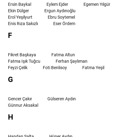
Ersin Baykal
Eylem Ejder
Egemen Yılgür
Ekin Dülger
Ergun Aydınoğlu
Erol Yeşilyurt
Ebru Soytemel
Enis Rıza Sakızlı
Eser Ördem
F
Fikret Başkaya
Fatma Altun
Fatma Işık Tuğcu
Ferhan Şaylıman
Feyzi Çelik
Foti Benlisoy
Fatma Yeşil
G
Gencer Çakır
Gülseren Aydın
Günnur Aksakal
H
Handan Salta
Hüner Aydın