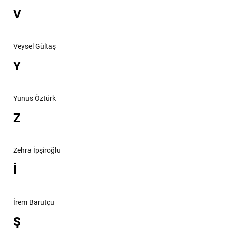
V
Veysel Gültaş
Y
Yunus Öztürk
Z
Zehra İpşiroğlu
İ
İrem Barutçu
Ş