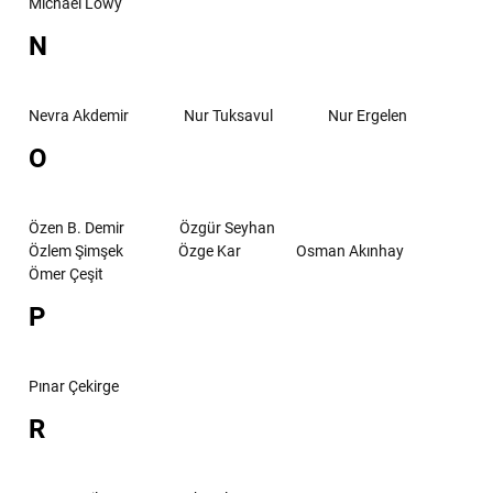
Michael Löwy
N
Nevra Akdemir
Nur Tuksavul
Nur Ergelen
O
Özen B. Demir
Özgür Seyhan
Özlem Şimşek
Özge Kar
Osman Akınhay
Ömer Çeşit
P
Pınar Çekirge
R