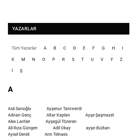
YAZARLAR
Tüm Yazarlar
A
B
C
D
E
F
G
H
I
K
M
N
O
P
R
S
T
U
V
Y
Z
İ
Ş
A
Aslı Sarıoğlu
Ayşenur Tanrıverdi
Adnan Genç
Altar Kaplan
Ayşe Şaşmazel
Alex Lantier
Ayşegül Tözeren
Ali Rıza Güngen
Adil Okay
ayşe düzkan
Aysel Dereli
Ann Telnaes