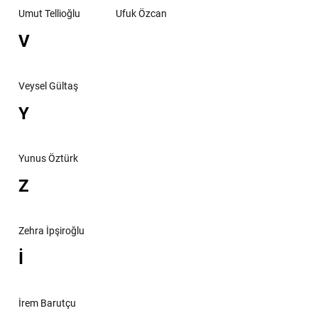
Umut Tellioğlu
Ufuk Özcan
V
Veysel Gültaş
Y
Yunus Öztürk
Z
Zehra İpşiroğlu
İ
İrem Barutçu