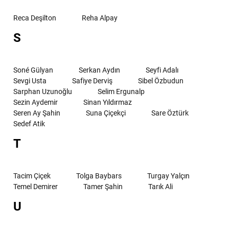
Reca Deşilton
Reha Alpay
S
Soné Gülyan
Serkan Aydın
Seyfi Adalı
Sevgi Usta
Safiye Derviş
Sibel Özbudun
Sarphan Uzunoğlu
Selim Ergunalp
Sezin Aydemir
Sinan Yıldırmaz
Seren Ay Şahin
Suna Çiçekçi
Sare Öztürk
Sedef Atik
T
Tacim Çiçek
Tolga Baybars
Turgay Yalçın
Temel Demirer
Tamer Şahin
Tarık Ali
U