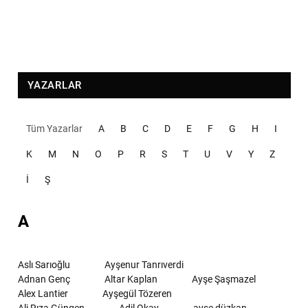
YAZARLAR
Tüm Yazarlar
A
B
C
D
E
F
G
H
I
K
M
N
O
P
R
S
T
U
V
Y
Z
İ
Ş
A
Aslı Sarıoğlu
Ayşenur Tanrıverdi
Adnan Genç
Altar Kaplan
Ayşe Şaşmazel
Alex Lantier
Ayşegül Tözeren