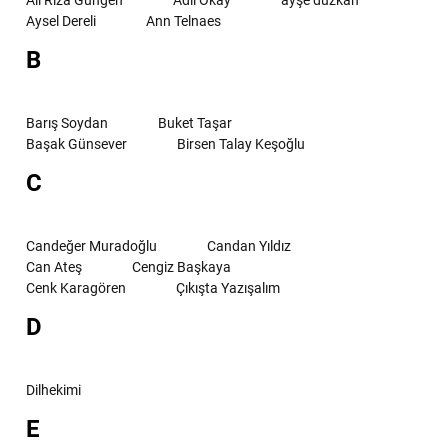
Ali Rıza Güngen
Adil Okay
ayşe düzkan
Aysel Dereli
Ann Telnaes
B
Barış Soydan
Buket Taşar
Başak Günsever
Birsen Talay Keşoğlu
C
Candeğer Muradoğlu
Candan Yıldız
Can Ateş
Cengiz Başkaya
Cenk Karagören
Çıkışta Yazışalım
D
Dilhekimi
E