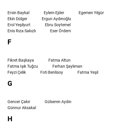
Ersin Baykal
Eylem Ejder
Egemen Yılgür
Ekin Dülger
Ergun Aydınoğlu
Erol Yeşilyurt
Ebru Soytemel
Enis Rıza Sakızlı
Eser Ördem
F
Fikret Başkaya
Fatma Altun
Fatma Işık Tuğcu
Ferhan Şaylıman
Feyzi Çelik
Foti Benlisoy
Fatma Yeşil
G
Gencer Çakır
Gülseren Aydın
Günnur Aksakal
H