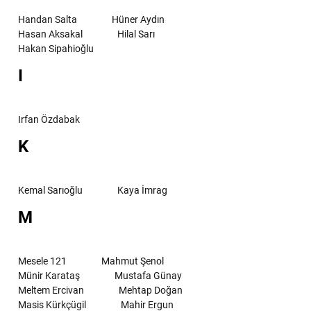
Handan Salta
Hüner Aydın
Hasan Aksakal
Hilal Sarı
Hakan Sipahioğlu
I
Irfan Özdabak
K
Kemal Sarıoğlu
Kaya İmrag
M
Mesele 121
Mahmut Şenol
Münir Karataş
Mustafa Günay
Meltem Ercivan
Mehtap Doğan
Masis Kürkçügil
Mahir Ergun