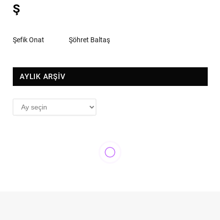
Ş
Şefik Onat
Şöhret Baltaş
AYLIK ARŞİV
AYLIK
ARŞİV
SERGILER
Işığın toza, yıldızın gölgeye
dönüştüğü sergi…