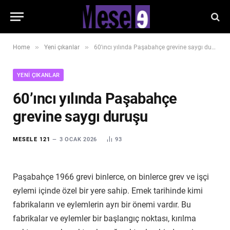
»
»
Home
Yeni çıkanlar
60’ıncı yılında Paşabahçe grevine saygı duruşu
YENI ÇIKANLAR
60’ıncı yılında Paşabahçe
grevine saygı duruşu
MESELE 121
3 OCAK 2026
93
Paşabahçe 1966 grevi binlerce, on binlerce grev ve işçi
eylemi içinde özel bir yere sahip. Emek tarihinde kimi
fabrikaların ve eylemlerin ayrı bir önemi vardır. Bu
fabrikalar ve eylemler bir başlangıç noktası, kırılma