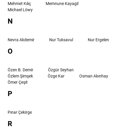
Mehmet Kılıç
Memnune Kayagil
Michael Löwy
N
Nevra Akdemir
Nur Tuksavul
Nur Ergelen
O
Özen B. Demir
Özgür Seyhan
Özlem Şimşek
Özge Kar
Osman Akınhay
Ömer Çeşit
P
Pınar Çekirge
R