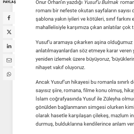
Onur Orhan’ın yazdığı
Yusuf’u Bulmak
romanın
PAYLAŞ
romanı bir nefeste okutan sayfaların sayısı değ
şablona yakın iyileri ve kötüleri, sınıf farkı
mahallelisiyle karşımıza çıkan anlatılar çok 
Yusuf’u aramaya çıkarken aşina olduğumuz b
anlatılmayanlardan söz etmeye karar veren ya
yeniden izlemek üzere büyüyoruz, ‘büyüklerin’
nihayet vakıf oluyoruz.
Ancak Yusuf’un hikayesi bu romanla sınırlı de
sayısız şiire, romana, filme konu olmuş, hik
İslam coğrafyasında Yusuf ile Züleyha olmuş
gönülden bağlanmanın simgesi olurken kimi 
olarak hasetle karşılaşan çilekeş, mazlum in
durmuş, bulduklarına kendilerince anlam ve