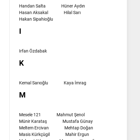
Handan Salta
Hüner Aydın
Hasan Aksakal
Hilal Sarı
Hakan Sipahioğlu
I
Irfan Özdabak
K
Kemal Sarıoğlu
Kaya İmrag
M
Mesele 121
Mahmut Şenol
Münir Karataş
Mustafa Günay
Meltem Ercivan
Mehtap Doğan
Masis Kürkçügil
Mahir Ergun