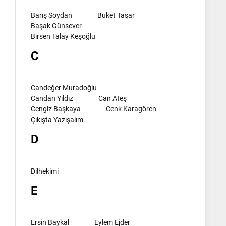
Barış Soydan
Buket Taşar
Başak Günsever
Birsen Talay Keşoğlu
C
Candeğer Muradoğlu
Candan Yıldız
Can Ateş
Cengiz Başkaya
Cenk Karagören
Çıkışta Yazışalım
D
Dilhekimi
E
Ersin Baykal
Eylem Ejder