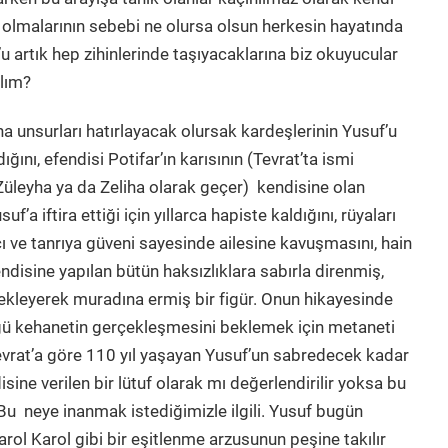
ış olmalarının sebebi ne olursa olsun herkesin hayatında
’u artık hep zihinlerinde taşıyacaklarına biz okuyucular
lım?
a unsurları hatırlayacak olursak kardeşlerinin Yusuf’u
ığını, efendisi Potifar’ın karısının (Tevrat’ta ismi
Züleyha ya da Zeliha olarak geçer) kendisine olan
f’a iftira ettiği için yıllarca hapiste kaldığını, rüyaları
ancı ve tanrıya güveni sayesinde ailesine kavuşmasını, hain
endisine yapılan bütün haksızlıklara sabırla direnmiş,
ekleyerek muradına ermiş bir figür. Onun hikayesinde
ğü kehanetin gerçekleşmesini beklemek için metaneti
Tevrat’a göre 110 yıl yaşayan Yusuf’un sabredecek kadar
ne verilen bir lütuf olarak mı değerlendirilir yoksa bu
Bu neye inanmak istediğimizle ilgili. Yusuf bugün
rol Karol gibi bir eşitlenme arzusunun peşine takılır