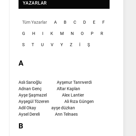
YAZARLAR
Tüm Yazarlar
A
B
C
D
E
F
G
H
I
K
M
N
O
P
R
S
T
U
V
Y
Z
İ
Ş
A
Aslı Sarıoğlu
Ayşenur Tanrıverdi
Adnan Genç
Altar Kaplan
Ayşe Şaşmazel
Alex Lantier
Ayşegül Tözeren
Ali Rıza Güngen
Adil Okay
ayşe düzkan
Aysel Dereli
Ann Telnaes
B