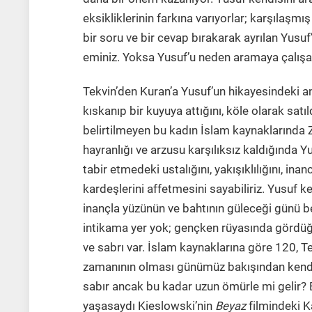
eksikliklerinin farkına varıyorlar; karşılaşm
bir soru ve bir cevap bırakarak ayrılan Yusuf
eminiz. Yoksa Yusuf’u neden aramaya çalışa
Tekvin’den Kuran’a Yusuf’un hikayesindeki an
kıskanıp bir kuyuya attığını, köle olarak satıld
belirtilmeyen bu kadın İslam kaynaklarında 
hayranlığı ve arzusu karşılıksız kaldığında Yusu
tabir etmedeki ustalığını, yakışıklılığını, in
kardeşlerini affetmesini sayabiliriz. Yusuf k
inançla yüzünün ve bahtının güleceği günü b
intikama yer yok; gençken rüyasında gördü
ve sabrı var. İslam kaynaklarına göre 120, 
zamanının olması günümüz bakışından kendisi
sabır ancak bu kadar uzun ömürle mi gelir? 
yaşasaydı Kieslowski’nin
Beyaz
filmindeki Ka