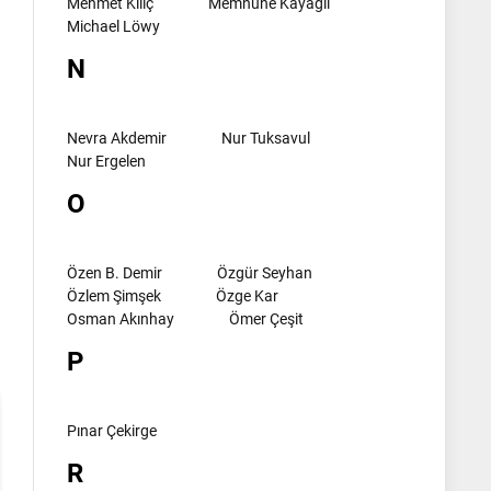
Mehmet Kılıç
Memnune Kayagil
Michael Löwy
N
Nevra Akdemir
Nur Tuksavul
Nur Ergelen
O
l
Özen B. Demir
Özgür Seyhan
Özlem Şimşek
Özge Kar
Osman Akınhay
Ömer Çeşit
P
Pınar Çekirge
R