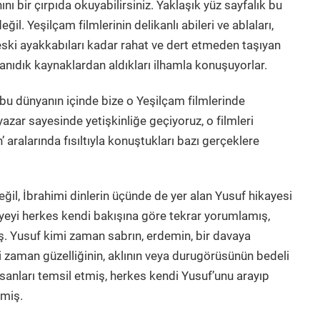
ı bir çırpıda okuyabilirsiniz. Yaklaşık yüz sayfalık bu
il. Yeşilçam filmlerinin delikanlı abileri ve ablaları,
nı eski ayakkabıları kadar rahat ve dert etmeden taşıyan
tanıdık kaynaklardan aldıkları ilhamla konuşuyorlar.
u dünyanın içinde bize o Yeşilçam filmlerinde
zar sayesinde yetişkinliğe geçiyoruz, o filmleri
 aralarında fısıltıyla konuştukları bazı gerçeklere
ğil, İbrahimi dinlerin üçünde de yer alan Yusuf hikayesi
ayeyi herkes kendi bakışına göre tekrar yorumlamış,
. Yusuf kimi zaman sabrın, erdemin, bir davaya
zaman güzelliğinin, aklının veya durugörüsünün bedeli
sanları temsil etmiş, herkes kendi Yusuf’unu arayıp
rmiş.