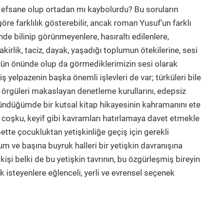
 efsane olup ortadan mı kaybolurdu? Bu soruların
e farklılık gösterebilir, ancak roman Yusuf’un farklı
de bilinip görünmeyenlere, hasıraltı edilenlere,
kirlik, taciz, dayak, yaşadığı toplumun ötekilerine, sesi
ün önünde olup da görmediklerimizin sesi olarak
ş yelpazenin başka önemli işlevleri de var; türküleri bile
ik örgüleri makaslayan denetleme kurullarını, edepsiz
ündüğümde bir kutsal kitap hikayesinin kahramanını ete
coşku, keyif gibi kavramları hatırlamaya davet etmekle
ette çocukluktan yetişkinliğe geçiş için gerekli
m ve başına buyruk halleri bir yetişkin davranışına
kişi belki de bu yetişkin tavrının, bu özgürleşmiş bireyin
 isteyenlere eğlenceli, yerli ve evrensel seçenek