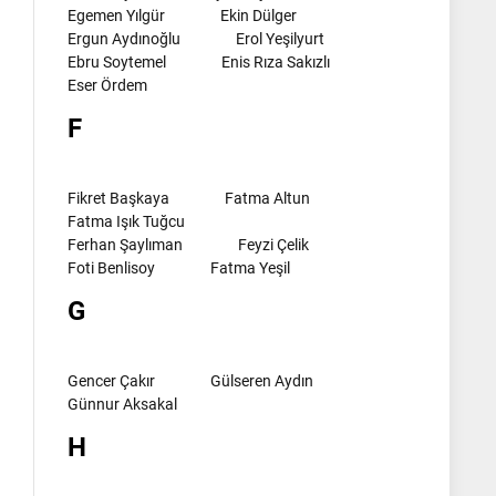
Egemen Yılgür
Ekin Dülger
Ergun Aydınoğlu
Erol Yeşilyurt
Ebru Soytemel
Enis Rıza Sakızlı
Eser Ördem
F
Fikret Başkaya
Fatma Altun
Fatma Işık Tuğcu
Ferhan Şaylıman
Feyzi Çelik
Foti Benlisoy
Fatma Yeşil
G
Gencer Çakır
Gülseren Aydın
Günnur Aksakal
H