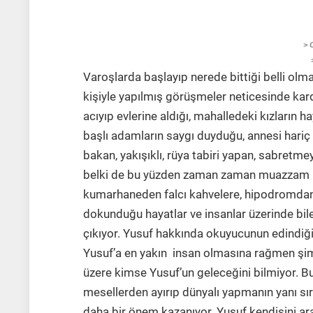
> 
Varoşlarda başlayıp nerede bittiği belli ol
kişiyle yapılmış görüşmeler neticesinde kar
acıyıp evlerine aldığı, mahalledeki kızların 
başlı adamların saygı duyduğu, annesi hariç 
bakan, yakışıklı, rüya tabiri yapan, sabretm
belki de bu yüzden zaman zaman muazzam m
kumarhaneden falcı kahvelere, hipodromdan
dokunduğu hayatlar ve insanlar üzerinde bile
çıkıyor. Yusuf hakkında okuyucunun edindiği s
Yusuf’a en yakın insan olmasına rağmen şimd
üzere kimse Yusuf’un geleceğini bilmiyor. Bu
mesellerden ayırıp dünyalı yapmanın yanı sır
daha bir önem kazanıyor. Yusuf kendisini ara