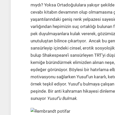
mıydı? Yoksa Ortadoğululara yakışır şekilde
cevabı kitabın devamının olup olmamasına gör
yaşantılarındaki geniş renk yelpazesi sayesin
varlığından hepimizin suç ortaklığı bulunan fa
pek duyulmayanlara kulak vererek, gözümüz
unutuluştan bilince çıkartıyor. Ancak bu geni
sansürleyip içindeki cinsel, erotik sosyoloj
bulup Shakespeare’i sansürleyen TRT’yi düş
kemiğe büründürmek elimizden alınan neşe, 
eşdeğer görünüyor. Böylesi bir hatırlama elb
motivasyonu sağlarken Yusuf’un kararlı, ketu
örnek teşkil ediyor. Yusuf’u bulmaya çalışan 
peşinde. Bir anti kahraman hikayesi dinlemek
sunuyor
Yusuf’u Bulmak
.