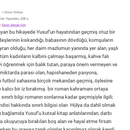
> Onur Orhan
Can Yayınları, 128 s.
>
Satın almak için
mayan bu hikayede Yusuf’un hayatından geçmiş otuz bir
deşlerinin kıskandığı, babasının dövdüğü, komşuların
hayran olduğu, her daim mazlumun yanında yer alan, yaşlı
tüm kadınların kalbini çalmayı başarmış, kahve falı
eyi öğrenmek için balık tutan, paraya önem vermeyen ve
iktarda parası olan, hapishaneden pavyona,
 futbol sahasına birçok mekandan geçmiş, öylesine
 kalıcı bir iz bırakmış bir roman kahramanı ortaya
ınırlı bilgi romanın sonlarına kadar geçmişiyle ilgili;
isi hakkında sınırlı bilgisi olan Hülya da dahil olmak
 bağlamda Yusuf’u kutsal kitap anlatılarından, darbı
a okuyucuya bırakılan boş alan ve hayal etme fırsatı
rken bu arayışa tanık olanlar kaçınılmaz olarak kendi