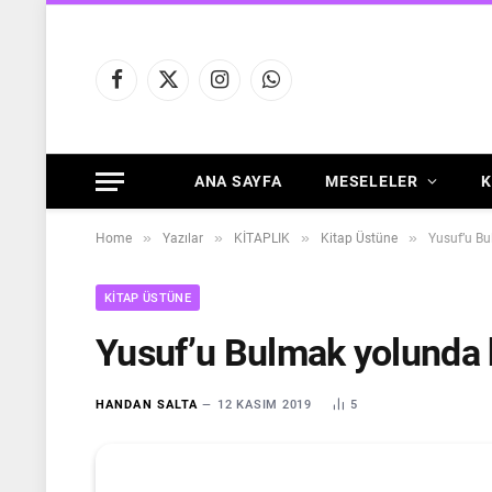
Facebook
X
Instagram
WhatsApp
(Twitter)
ANA SAYFA
MESELELER
K
»
»
»
»
Home
Yazılar
KİTAPLIK
Kitap Üstüne
Yusuf’u Bu
KITAP ÜSTÜNE
Yusuf’u Bulmak yolunda 
HANDAN SALTA
12 KASIM 2019
5