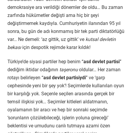
demokrasiye ara verildiği dönemler de oldu… Bu zaman
zarfında hükümetler değişti ama hiç bir şeyi
değiştirmemek kaydıyla. Cumhuriyetin ilanından 95 yıl
sonra, bu gün de adı konmamış bir tek parti diktatörlüğü
var… Ne demeli: ‘az gittik, uz gittik’ ve
kutsal devletin
bekası
için despotik rejimde karar kıldık!
Türkiye’de siyasi partiler hep benim “
asıl devlet partisi
”
dediğim iktidar odağının
taşeronu
oldular… Her zaman
rotayı belirleyen “
asıl devlet partisiydi
” ve ‘garp
cephesinde yeni bir şey yok’! Seçimlerde kullanılan oyun
bir karşılığı yok. Seçenle seçilen arasında gerçek bir
temsil ilişkisi yok… Seçimler kitleleri aldatmanın,
oyalamanın bir aracı ve hep bir sonraki seçimde
‘sorunların çözülebileceği, işlerin yoluna gireceği’
beklentisi ve umudunu canlı tutmaya azami özen