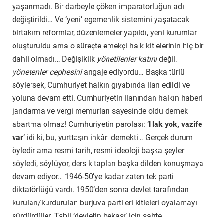
yaşanmadı. Bir darbeyle çöken imparatorluğun adı
değiştirildi… Ve ‘yeni’ egemenlik sistemini yaşatacak
birtakım reformlar, düzenlemeler yapıldı, yeni kurumlar
oluşturuldu ama o süreçte emekçi halk kitlelerinin hiç bir
dahli olmadı… Değişiklik
yönetilenler katını
değil,
yönetenler cephesini
angaje ediyordu… Başka türlü
söylersek, Cumhuriyet halkın gıyabında ilan edildi ve
yoluna devam etti. Cumhuriyetin ilanından halkın haberi
jandarma ve vergi memurları sayesinde oldu demek
abartma olmaz! Cumhuriyetin parolası: ‘
Hak yok, vazife
var
‘ idi ki, bu, yurttaşın inkârı demekti… Gerçek durum
öyledir ama resmi tarih, resmi ideoloji başka şeyler
söyledi, söylüyor, ders kitapları başka dilden konuşmaya
devam ediyor… 1946-50’ye kadar zaten tek parti
diktatörlüğü vardı. 1950’den sonra devlet tarafından
kurulan/kurdurulan burjuva partileri kitleleri oyalamayı
sürdürdüler. Tabii ‘devletin bekası’ için sahte