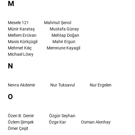
M
Mesele 121
Mahmut Şenol
Münir Karataş
Mustafa Günay
Meltem Ercivan
Mehtap Doğan
Masis Kürkçügil
Mahir Ergun
Mehmet Kılıç
Memnune Kayagil
Michael Löwy
N
Nevra Akdemir
Nur Tuksavul
Nur Ergelen
O
Özen B. Demir
Özgür Seyhan
Özlem Şimşek
Özge Kar
Osman Akınhay
Ömer Çeşit