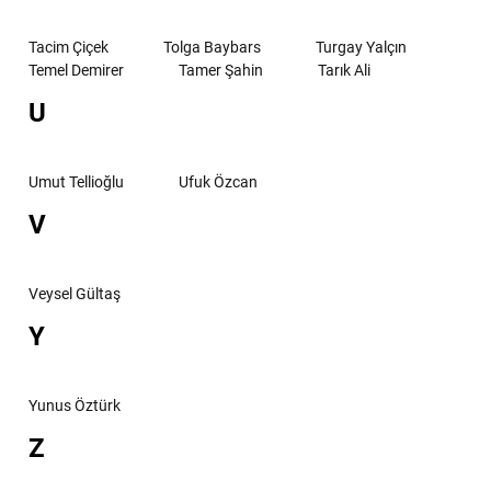
Tacim Çiçek
Tolga Baybars
Turgay Yalçın
Temel Demirer
Tamer Şahin
Tarık Ali
U
Umut Tellioğlu
Ufuk Özcan
V
Veysel Gültaş
Y
Yunus Öztürk
Z