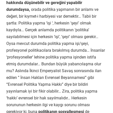
hakkında düşünebilir ve gereğini yapabilir
durumdaysa,
orada politika yapmanın bir anlamı ve
değeri, bir kıymet-i harbiyesi var demektir… Tabii bir
şartla: Politika yapma ‘işi ‘, herkesin ‘şeyi’ olmak
kaydıyla… Gerçek anlamda politikanın ‘politika’
sayılabilmesi için herkesin ‘işi’, ‘şeyi’ olması gerekir…
Oysa mevcut durumda politika yapma işi/şeyi,
profesyonel politikacılara bırakılmış durumda… İnsanlar
‘profesyoneller’ lehine politika yapma işinden istifa
etmiş durumdalar… Bundan büyük yabancılaşma olur
mu? Aslında İkinci Emperyalist Savaş sonrasında ilan
edilen ” İnsan Hakları Evrensel Beyannamesi” gibi
“Evrensel Politika Yapma Hakkı” diye bir bildiri
yayınlamak iyi bir fikir olabilir… Zira, politika yapma
‘hakkı’ evrensel bir hak sayılmalıdır… Herkesin
sorununun herkesin ilgi ve kaygı sorunu olması
gerekiyor ki, buna
politikanın sosyalleşmesi
de