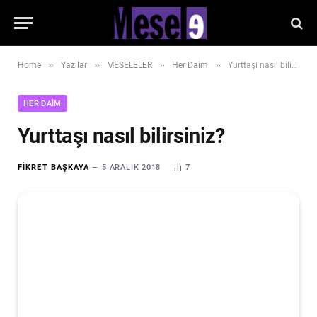
»
»
»
»
Home
Yazılar
MESELELER
Her Daim
Yurttaşı nasıl bilirsiniz?
HER DAIM
Yurttaşı nasıl bilirsiniz?
FIKRET BAŞKAYA
5 ARALIK 2018
7