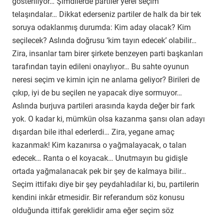
gösteriliyor… Şimdilerde partiler yerel seçim
telaşındalar… Dikkat ederseniz partiler de halk da bir tek
soruya odaklanmış durumda: Kim aday olacak? Kim
seçilecek? Aslında doğrusu ‘kim tayın edecek’ olabilir…
Zira, insanlar tam birer şirkete benzeyen parti başkanları
tarafından tayin edileni onaylıyor… Bu sahte oyunun
neresi seçim ve kimin için ne anlama geliyor? Birileri de
çıkıp, iyi de bu seçilen ne yapacak diye sormuyor…
Aslında burjuva partileri arasında kayda değer bir fark
yok. O kadar ki, mümkün olsa kazanma şansı olan adayı
dışardan bile ithal ederlerdi… Zira, yegane amaç
kazanmak! Kim kazanırsa o yağmalayacak, o talan
edecek… Ranta o el koyacak… Unutmayın bu gidişle
ortada yağmalanacak pek bir şey de kalmaya bilir…
Seçim ittifakı diye bir şey peydahladılar ki, bu, partilerin
kendini inkâr etmesidir. Bir referandum söz konusu
olduğunda ittifak gereklidir ama eğer seçim söz