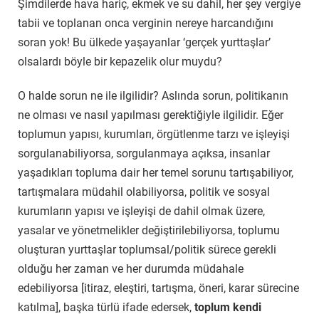
Şimdilerde hava hariç, ekmek ve su dahil, her şey vergiye
tabii ve toplanan onca verginin nereye harcandığını
soran yok! Bu ülkede yaşayanlar ‘gerçek yurttaşlar’
olsalardı böyle bir kepazelik olur muydu?
O halde sorun ne ile ilgilidir? Aslında sorun, politikanın
ne olması ve nasıl yapılması gerektiğiyle ilgilidir. Eğer
toplumun yapısı, kurumları, örgütlenme tarzı ve işleyişi
sorgulanabiliyorsa, sorgulanmaya açıksa, insanlar
yaşadıkları topluma dair her temel sorunu tartışabiliyor,
tartışmalara müdahil olabiliyorsa, politik ve sosyal
kurumların yapısı ve işleyişi de dahil olmak üzere,
yasalar ve yönetmelikler değiştirilebiliyorsa, toplumu
oluşturan yurttaşlar toplumsal/politik sürece gerekli
olduğu her zaman ve her durumda müdahale
edebiliyorsa [itiraz, eleştiri, tartışma, öneri, karar sürecine
katılma], başka türlü ifade edersek,
toplum kendi