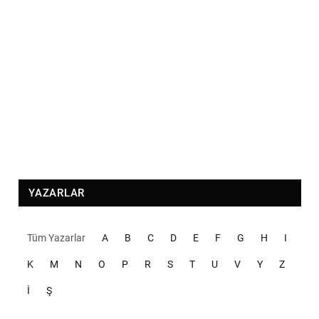
YAZARLAR
Tüm Yazarlar
A
B
C
D
E
F
G
H
I
K
M
N
O
P
R
S
T
U
V
Y
Z
İ
Ş