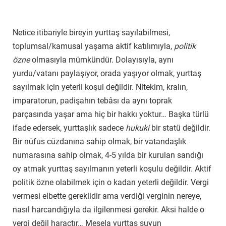
Netice itibariyle bireyin yurttaş sayılabilmesi,
toplumsal/kamusal yaşama aktif katılımıyla,
politik
özne
olmasıyla mümkündür. Dolayısıyla, aynı
yurdu/vatanı paylaşıyor, orada yaşıyor olmak, yurttaş
sayılmak için yeterli koşul değildir. Nitekim, kralın,
imparatorun, padişahın tebâsı da aynı toprak
parçasında yaşar ama hiç bir hakkı yoktur… Başka türlü
ifade edersek, yurttaşlık sadece
hukuki
bir statü değildir.
Bir nüfus cüzdanına sahip olmak, bir vatandaşlık
numarasına sahip olmak, 4-5 yılda bir kurulan sandığı
oy atmak yurttaş sayılmanın yeterli koşulu değildir. Aktif
politik özne olabilmek için o kadarı yeterli değildir. Vergi
vermesi elbette gereklidir ama verdiği verginin nereye,
nasıl harcandığıyla da ilgilenmesi gerekir. Aksi halde o
vergi değil haraçtır… Mesela yurttaş suyun