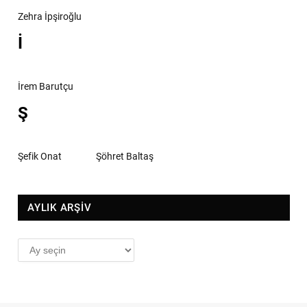
Zehra İpşiroğlu
İ
İrem Barutçu
Ş
Şefik Onat
Şöhret Baltaş
AYLIK ARŞİV
AYLIK
ARŞİV