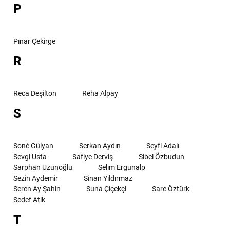
P
Pınar Çekirge
R
Reca Deşilton
Reha Alpay
S
Soné Gülyan
Serkan Aydın
Seyfi Adalı
Sevgi Usta
Safiye Derviş
Sibel Özbudun
Sarphan Uzunoğlu
Selim Ergunalp
Sezin Aydemir
Sinan Yıldırmaz
Seren Ay Şahin
Suna Çiçekçi
Sare Öztürk
Sedef Atik
T