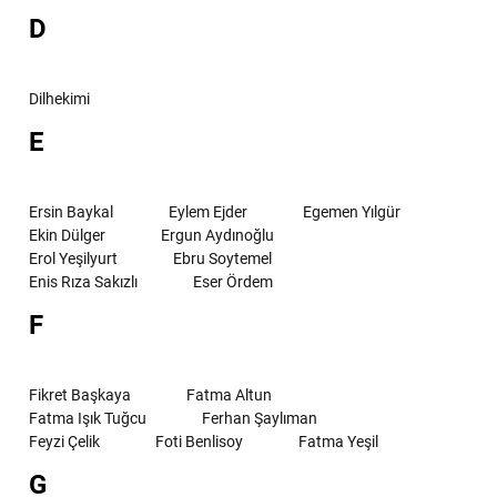
D
Dilhekimi
E
Ersin Baykal
Eylem Ejder
Egemen Yılgür
Ekin Dülger
Ergun Aydınoğlu
Erol Yeşilyurt
Ebru Soytemel
Enis Rıza Sakızlı
Eser Ördem
F
Fikret Başkaya
Fatma Altun
Fatma Işık Tuğcu
Ferhan Şaylıman
Feyzi Çelik
Foti Benlisoy
Fatma Yeşil
G