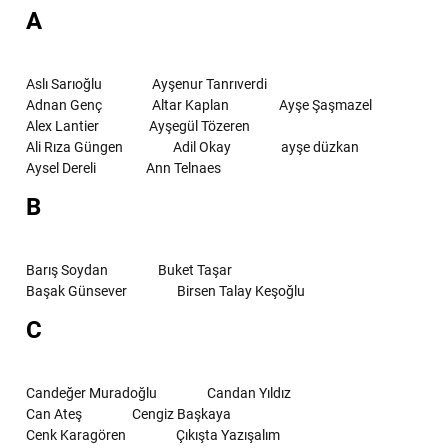
A
Aslı Sarıoğlu
Ayşenur Tanrıverdi
Adnan Genç
Altar Kaplan
Ayşe Şaşmazel
Alex Lantier
Ayşegül Tözeren
Ali Rıza Güngen
Adil Okay
ayşe düzkan
Aysel Dereli
Ann Telnaes
B
Barış Soydan
Buket Taşar
Başak Günsever
Birsen Talay Keşoğlu
C
Candeğer Muradoğlu
Candan Yıldız
Can Ateş
Cengiz Başkaya
Cenk Karagören
Çıkışta Yazışalım