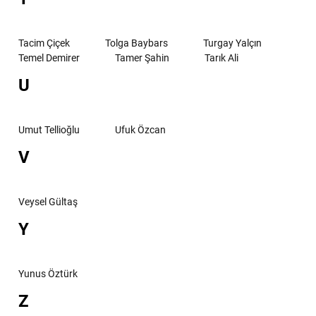
Tacim Çiçek
Tolga Baybars
Turgay Yalçın
Temel Demirer
Tamer Şahin
Tarık Ali
U
Umut Tellioğlu
Ufuk Özcan
V
Veysel Gültaş
Y
Yunus Öztürk
Z