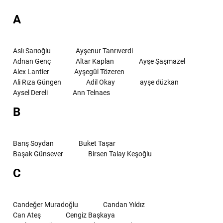
A
Aslı Sarıoğlu
Ayşenur Tanrıverdi
Adnan Genç
Altar Kaplan
Ayşe Şaşmazel
Alex Lantier
Ayşegül Tözeren
Ali Rıza Güngen
Adil Okay
ayşe düzkan
Aysel Dereli
Ann Telnaes
B
Barış Soydan
Buket Taşar
Başak Günsever
Birsen Talay Keşoğlu
C
Candeğer Muradoğlu
Candan Yıldız
Can Ateş
Cengiz Başkaya