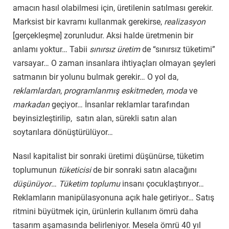
amacın hasıl olabilmesi için, üretilenin satılması gerekir.
Marksist bir kavramı kullanmak gerekirse,
realizasyon
[gerçekleşme] zorunludur. Aksi halde üretmenin bir
anlamı yoktur… Tabii
sınırsız üretim
de “sınırsız tüketimi”
varsayar… O zaman insanlara ihtiyaçları olmayan şeyleri
satmanın bir yolunu bulmak gerekir… O yol da,
reklamlardan
,
programlanmış eskitmeden, moda
ve
markadan
geçiyor… İnsanlar reklamlar tarafından
beyinsizleştirilip, satın alan, sürekli satın alan
soytarılara dönüştürülüyor…
Nasıl kapitalist bir sonraki üretimi düşünürse, tüketim
toplumunun
tüketicisi
de bir sonraki satın alacağını
düşünüyor
…
Tüketim toplumu
insanı çocuklaştırıyor…
Reklamların manipülasyonuna açık hale getiriyor… Satış
ritmini büyütmek için, ürünlerin kullanım ömrü daha
tasarım aşamasında belirleniyor. Mesela ömrü 40 yıl