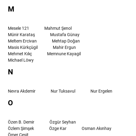
M
Mesele 121
Mahmut Şenol
Münir Karataş
Mustafa Günay
Meltem Ercivan
Mehtap Doğan
Masis Kürkçügil
Mahir Ergun
Mehmet Kılıç
Memnune Kayagil
Michael Löwy
N
Nevra Akdemir
Nur Tuksavul
Nur Ergelen
O
Özen B. Demir
Özgür Seyhan
Özlem Şimşek
Özge Kar
Osman Akınhay
Ömer Çeşit