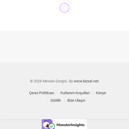
HAFIZA VE MEKAN
TÜSTAV, Lastik-İş arşivini
araştırmacıların kullanımına
açtı
MESELE 121
18 MAYIS 2020
5