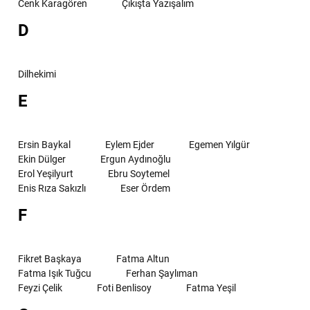
Cenk Karagören
Çıkışta Yazışalım
D
Dilhekimi
E
Ersin Baykal
Eylem Ejder
Egemen Yılgür
Ekin Dülger
Ergun Aydınoğlu
Erol Yeşilyurt
Ebru Soytemel
Enis Rıza Sakızlı
Eser Ördem
F
Fikret Başkaya
Fatma Altun
Fatma Işık Tuğcu
Ferhan Şaylıman
Feyzi Çelik
Foti Benlisoy
Fatma Yeşil