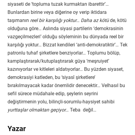
siyaseti de ‘topluma tuzak kurmaktan ibarettir’…
Bunlardan birine veya diğerine oy verip iktidara
taşımanın
reel bir karşılığı yoktur…
Daha az kötü
de, kötü
olduğuna göre… Aslında siyasi partilerin ‘demokrasinin
vazgeçilmezleri’ olduğu söyleminin bu dünyada reel bir
karşılığı yoktur… Bizzat kendileri ‘anti-demokratiktir’… Tek
patronlu tuhaf şirketlere benziyorlar… Toplumu bölüp,
kamplaştırarak/kutuplaştırarak güya ‘meşruiyet’
kazınıyorlar ve kitleleri aldatıyorlar… Bu yüzden siyaset,
demokrasiyi katleden, bu ‘siyasî şirketlere’
bırakılmayacak kadar önemlidir denecektir… Velhasıl bu
sefil sürece müdahale edip, şeylerin seyrini
değiştirmenin yolu, bilinçli-sorumlu-haysiyet sahibi
yurttaşlar olmaktan geçiyor…
Teba değil…
Yazar