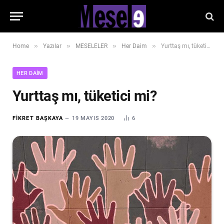
»
»
»
»
Home
Yazılar
MESELELER
Her Daim
Yurttaş mı, tüketici mi?
HER DAIM
Yurttaş mı, tüketici mi?
FIKRET BAŞKAYA
19 MAYIS 2020
6