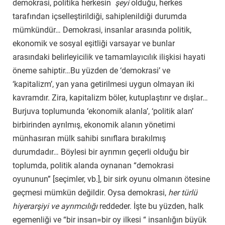
demokrasi, politika herkesin
şeyi
olduğu, herkes
tarafından içselleştirildiği, sahiplenildiği durumda
mümkündür… Demokrasi, insanlar arasında politik,
ekonomik ve sosyal eşitliği varsayar ve bunlar
arasındaki belirleyicilik ve tamamlayıcılık ilişkisi hayati
öneme sahiptir…Bu yüzden de ‘demokrasi’ ve
‘kapitalizm’, yan yana getirilmesi uygun olmayan iki
kavramdır. Zira, kapitalizm böler, kutuplaştırır ve dışlar…
Burjuva toplumunda ‘ekonomik alanla’, ‘politik alan’
birbirinden ayrılmış, ekonomik alanın yönetimi
münhasıran mülk sahibi sınıflara bırakılmış
durumdadır… Böylesi bir ayrımın geçerli olduğu bir
toplumda, politik alanda oynanan “demokrasi
oyununun” [seçimler, vb.], bir sirk oyunu olmanın ötesine
geçmesi mümkün değildir. Oysa demokrasi,
her türlü
hiyerarşiyi ve ayrımcılığı
reddeder. İşte bu yüzden, halk
egemenliği ve “bir insan=bir oy ilkesi “ insanlığın büyük