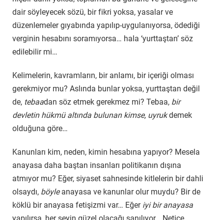
dair söyleyecek sözü, bir fikri yoksa, yasalar ve
düzenlemeler gıyabında yapılıp-uygulanıyorsa, ödediği
verginin hesabını soramıyorsa… hala ‘yurttaştan’ söz
edilebilir mi…
Kelimelerin, kavramların, bir anlamı, bir içeriği olması
gerekmiyor mu? Aslında bunlar yoksa, yurttaştan değil
de,
tebaa
dan söz etmek gerekmez mi? Tebaa,
bir
devletin hükmü altında bulunan kimse, uyruk
demek
olduğuna göre…
Kanunları kim, neden, kimin hesabına yapıyor? Mesela
anayasa daha baştan insanları politikanın dışına
atmıyor mu? Eğer, siyaset sahnesinde kitlelerin bir dahli
olsaydı,
böyle
anayasa ve kanunlar olur muydu? Bir de
köklü bir anayasa fetişizmi var… Eğer
iyi bir anayasa
yapılırsa, her şeyin güzel olacağı sanılıyor… Netice