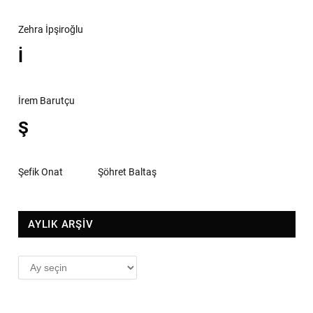
Zehra İpşiroğlu
İ
İrem Barutçu
Ş
Şefik Onat
Şöhret Baltaş
AYLIK ARŞİV
AYLIK
ARŞİV