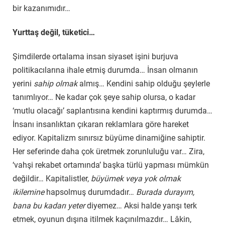
bir kazanımıdır…
Yurttaş değil, tüketici…
Şimdilerde ortalama insan siyaset işini burjuva
politikacılarına ihale etmiş durumda… İnsan olmanın
yerini
sahip olmak
almış… Kendini sahip olduğu şeylerle
tanımlıyor… Ne kadar çok şeye sahip olursa, o kadar
‘mutlu olacağı’ saplantısına kendini kaptırmış durumda…
İnsanı insanlıktan çıkaran reklamlara göre hareket
ediyor. Kapitalizm sınırsız büyüme dinamiğine sahiptir.
Her seferinde daha çok üretmek zorunluluğu var… Zira,
‘vahşi rekabet ortamında’ başka türlü yapması mümkün
değildir… Kapitalistler,
büyümek veya yok olmak
ikilemine
hapsolmuş durumdadır…
Burada durayım,
bana bu kadarı yeter
diyemez… Aksi halde yarışı terk
etmek, oyunun dışına itilmek kaçınılmazdır… Lâkin,