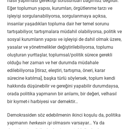
nasıl yapılması gerektiği sorusundan bağımsız değildir.
Eğer toplumun yapısı, kurumları, örgütlenme tarzı ve
işleyişi sorgulanabiliyorsa, sorgulanmaya açıksa,
insanlar yaşadıkları topluma dair her temel sorunu
tartışabiliyor, tartışmalara müdahil olabiliyorsa, politik ve
sosyal kurumların yapısı ve işleyişi de dahil olmak üzere,
yasalar ve yönetmelikler değiştirilebiliyorsa, toplumu
oluşturan yurttaşlar, toplumsal/politik sürece gerekli
olduğu her zaman ve her durumda müdahale
edilebiliyorsa [itiraz, eleştiri, tartışma, öneri, karar
sürecine katılma], başka türlü söylersek, toplum kendi
hakkında düşünebilir ve gereğini yapabilir durumdaysa,
orada politika yapmanın bir anlamı, bir değeri, velhasıl
bir kıymet-i harbiyesi var demektir…
Demokrasiden söz edebilmenin ikinci koşulu da, politika
yapmanın
herkesin işi
olmasını varsayar… Ya da