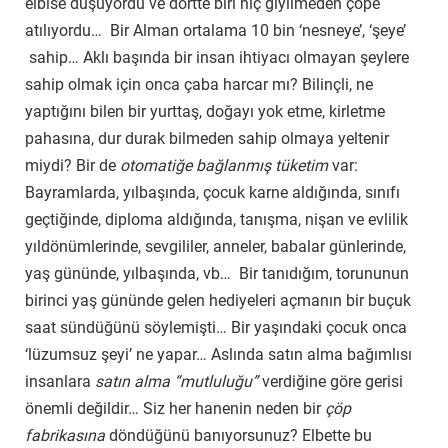
elbise düşüyordu ve dörtte biri hiç giyilmeden çöpe
atılıyordu… Bir Alman ortalama 10 bin ‘nesneye’, ‘şeye’
sahip… Aklı başında bir insan ihtiyacı olmayan şeylere
sahip olmak için onca çaba harcar mı? Bilinçli, ne
yaptığını bilen bir yurttaş, doğayı yok etme, kirletme
pahasına, dur durak bilmeden sahip olmaya yeltenir
miydi? Bir de
otomatiğe bağlanmış tüketim
var:
Bayramlarda, yılbaşında, çocuk karne aldığında, sınıfı
geçtiğinde, diploma aldığında, tanışma, nişan ve evlilik
yıldönümlerinde, sevgililer, anneler, babalar günlerinde,
yaş gününde, yılbaşında, vb… Bir tanıdığım, torununun
birinci yaş gününde gelen hediyeleri açmanın bir buçuk
saat sündüğünü söylemişti… Bir yaşındaki çocuk onca
‘lüzumsuz şeyi’ ne yapar… Aslında satın alma bağımlısı
insanlara
satın alma “mutluluğu”
verdiğine göre gerisi
önemli değildir… Siz her hanenin neden bir
çöp
fabrikasına
döndüğünü banıyorsunuz? Elbette bu