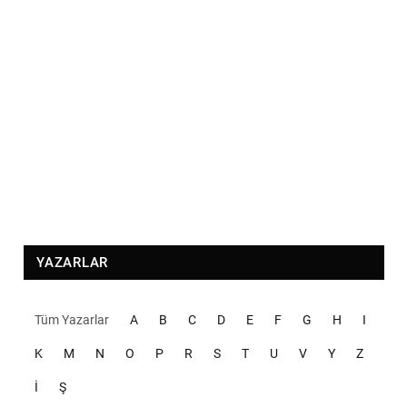
YAZARLAR
Tüm Yazarlar
A
B
C
D
E
F
G
H
I
K
M
N
O
P
R
S
T
U
V
Y
Z
İ
Ş