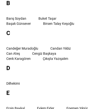
B
Barış Soydan
Buket Taşar
Başak Günsever
Birsen Talay Keşoğlu
C
Candeğer Muradoğlu
Candan Yıldız
Can Ateş
Cengiz Başkaya
Cenk Karagören
Çıkışta Yazışalım
D
Dilhekimi
E
Ersin Baykal
Eylem Ejder
Egemen Yılgür