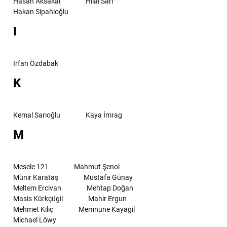
Hasan Aksakal
Hilal Sarı
Hakan Sipahioğlu
I
Irfan Özdabak
K
Kemal Sarıoğlu
Kaya İmrag
M
Mesele 121
Mahmut Şenol
Münir Karataş
Mustafa Günay
Meltem Ercivan
Mehtap Doğan
Masis Kürkçügil
Mahir Ergun
Mehmet Kılıç
Memnune Kayagil
Michael Löwy