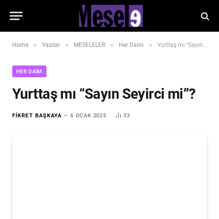
»
»
»
»
Home
Yazılar
MESELELER
Her Daim
Yurttaş mı “Sayın Seyirci mi”?
HER DAIM
Yurttaş mı “Sayın Seyirci mi”?
FIKRET BAŞKAYA
6 OCAK 2025
33