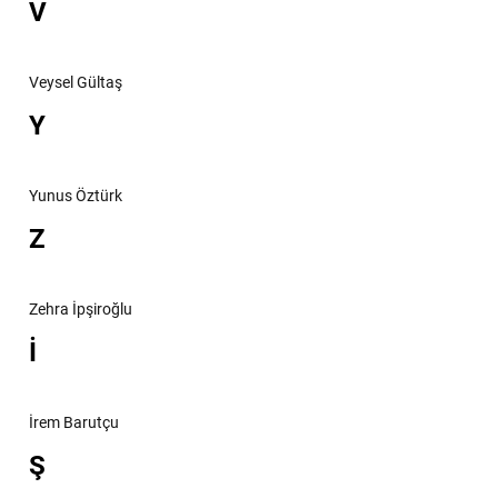
V
Veysel Gültaş
Y
Yunus Öztürk
Z
Zehra İpşiroğlu
İ
İrem Barutçu
Ş