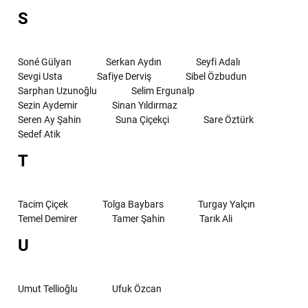
S
Soné Gülyan
Serkan Aydın
Seyfi Adalı
Sevgi Usta
Safiye Derviş
Sibel Özbudun
Sarphan Uzunoğlu
Selim Ergunalp
Sezin Aydemir
Sinan Yıldırmaz
Seren Ay Şahin
Suna Çiçekçi
Sare Öztürk
Sedef Atik
T
Tacim Çiçek
Tolga Baybars
Turgay Yalçın
Temel Demirer
Tamer Şahin
Tarık Ali
U
Umut Tellioğlu
Ufuk Özcan