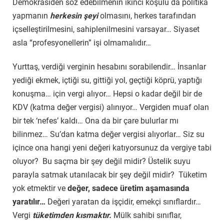
Demokrasiden söz edebilmenin ikinci koşulu da politika
yapmanın
herkesin şeyi
olmasını, herkes tarafından
içselleştirilmesini, sahiplenilmesini varsayar… Siyaset
asla “profesyonellerin” işi olmamalıdır…
Yurttaş, verdiği verginin hesabını sorabilendir… İnsanlar
yediği ekmek, içtiği su, gittiği yol, geçtiği köprü, yaptığı
konuşma… için vergi alıyor… Hepsi o kadar değil bir de
KDV (katma değer vergisi) alınıyor… Vergiden muaf olan
bir tek ‘nefes’ kaldı… Ona da bir çare bulurlar mı
bilinmez… Su’dan katma değer vergisi alıyorlar… Siz su
içince ona hangi yeni değeri katıyorsunuz da vergiye tabi
oluyor? Bu saçma bir şey değil midir? Üstelik suyu
parayla satmak utanılacak bir şey değil midir? Tüketim
yok etmektir ve
değer, sadece üretim aşamasında
yaratılır…
Değeri yaratan da işçidir, emekçi sınıflardır…
Vergi
tüketimden kısmaktır.
Mülk sahibi sınıflar,