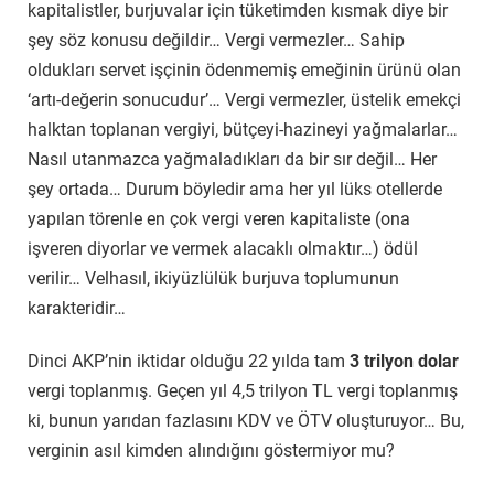
kapitalistler, burjuvalar için tüketimden kısmak diye bir
şey söz konusu değildir… Vergi vermezler… Sahip
oldukları servet işçinin ödenmemiş emeğinin ürünü olan
‘artı-değerin sonucudur’… Vergi vermezler, üstelik emekçi
halktan toplanan vergiyi, bütçeyi-hazineyi yağmalarlar…
Nasıl utanmazca yağmaladıkları da bir sır değil… Her
şey ortada… Durum böyledir ama her yıl lüks otellerde
yapılan törenle en çok vergi veren kapitaliste (ona
işveren diyorlar ve vermek alacaklı olmaktır…) ödül
verilir… Velhasıl, ikiyüzlülük burjuva toplumunun
karakteridir…
Dinci AKP’nin iktidar olduğu 22 yılda tam
3 trilyon dolar
vergi toplanmış. Geçen yıl 4,5 trilyon TL vergi toplanmış
ki, bunun yarıdan fazlasını KDV ve ÖTV oluşturuyor… Bu,
verginin asıl kimden alındığını göstermiyor mu?