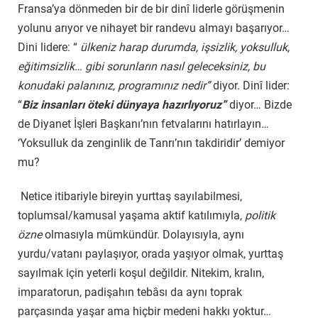
Fransa’ya dönmeden bir de bir dinî liderle görüşmenin
yolunu arıyor ve nihayet bir randevu almayı başarıyor…
Dini lidere: “
ülkeniz harap durumda, işsizlik, yoksulluk,
eğitimsizlik… gibi sorunların nasıl geleceksiniz, bu
konudaki palanınız, programınız nedir”
diyor. Dinî lider:
“
Biz insanları öteki dünyaya hazırlıyoruz”
diyor… Bizde
de Diyanet İşleri Başkanı’nın fetvalarını hatırlayın…
‘Yoksulluk da zenginlik de Tanrı’nın takdiridir’ demiyor
mu?
Netice itibariyle bireyin yurttaş sayılabilmesi,
toplumsal/kamusal yaşama aktif katılımıyla,
politik
özne
olmasıyla mümkündür. Dolayısıyla, aynı
yurdu/vatanı paylaşıyor, orada yaşıyor olmak, yurttaş
sayılmak için yeterli koşul değildir. Nitekim, kralın,
imparatorun, padişahın tebâsı da aynı toprak
parçasında yaşar ama hiçbir medeni hakkı yoktur…