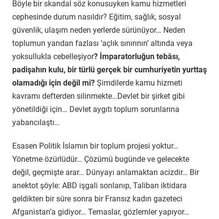
Böyle bir skandal söz konusuyken kamu hizmetleri
cephesinde durum nasıldır? Eğitim, sağlık, sosyal
güvenlik, ulaşım neden yerlerde sürünüyor… Neden
toplumun yarıdan fazlası ‘açlık sınırının’ altında veya
yoksullukla cebelleşiyor
? İmparatorluğun tebâsı,
padişahın kulu, bir türlü gerçek bir cumhuriyetin yurttaş
olamadığı için değil mi?
Şimdilerde kamu hizmeti
kavramı defterden silinmekte…Devlet bir şirket gibi
yönetildiği için… Devlet aygıtı toplum sorunlarına
yabancılaştı…
Esasen Politik İslamın bir toplum projesi yoktur…
Yönetme özürlüdür… Çözümü bugünde ve gelecekte
değil, geçmişte arar… Dünyayı anlamaktan acizdir… Bir
anektot şöyle: ABD işgali sonlanıp, Taliban iktidara
geldikten bir süre sonra bir Fransız kadın gazeteci
Afganistan’a gidiyor… Temaslar, gözlemler yapıyor…