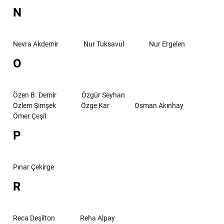
N
Nevra Akdemir
Nur Tuksavul
Nur Ergelen
O
Özen B. Demir
Özgür Seyhan
Özlem Şimşek
Özge Kar
Osman Akınhay
Ömer Çeşit
P
Pınar Çekirge
R
Reca Deşilton
Reha Alpay