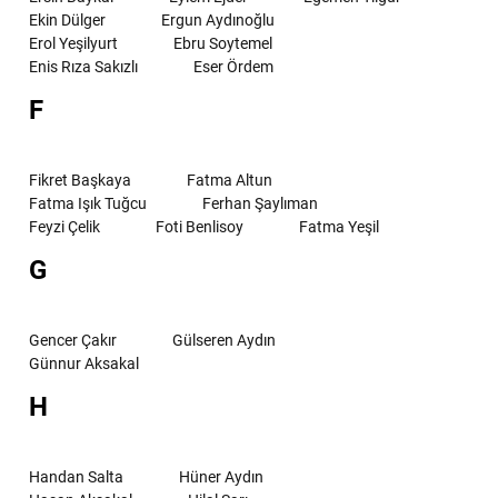
Ekin Dülger
Ergun Aydınoğlu
Erol Yeşilyurt
Ebru Soytemel
Enis Rıza Sakızlı
Eser Ördem
F
Fikret Başkaya
Fatma Altun
Fatma Işık Tuğcu
Ferhan Şaylıman
Feyzi Çelik
Foti Benlisoy
Fatma Yeşil
G
Gencer Çakır
Gülseren Aydın
Günnur Aksakal
H
Handan Salta
Hüner Aydın