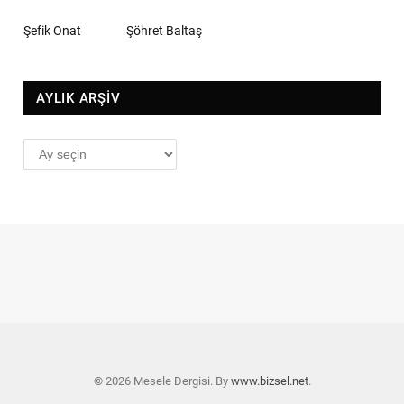
Şefik Onat
Şöhret Baltaş
AYLIK ARŞİV
AYLIK
ARŞİV
© 2026 Mesele Dergisi. By
www.bizsel.net
.