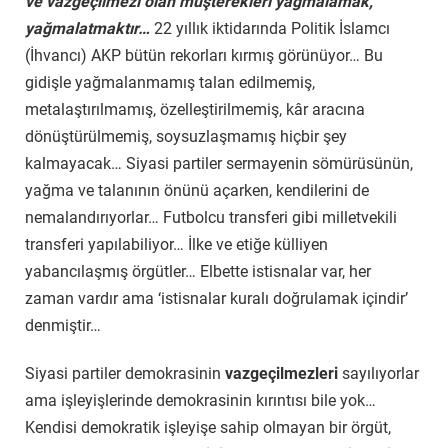
ve vazgeçilmezi olan müşterekleri yağmalamak,
yağmalatmaktır…
22 yıllık iktidarında Politik İslamcı
(İhvancı) AKP bütün rekorları kırmış görünüyor… Bu
gidişle yağmalanmamış talan edilmemiş,
metalaştırılmamış, özelleştirilmemiş, kâr aracına
dönüştürülmemiş, soysuzlaşmamış hiçbir şey
kalmayacak… Siyasi partiler sermayenin sömürüsünün,
yağma ve talanının önünü açarken, kendilerini de
nemalandırıyorlar… Futbolcu transferi gibi milletvekili
transferi yapılabiliyor… İlke ve etiğe külliyen
yabancılaşmış örgütler… Elbette istisnalar var, her
zaman vardır ama ‘istisnalar kuralı doğrulamak içindir’
denmiştir…
Siyasi partiler demokrasinin
vazgeçilmezleri
sayılıyorlar
ama işleyişlerinde demokrasinin kırıntısı bile yok…
Kendisi demokratik işleyişe sahip olmayan bir örgüt,