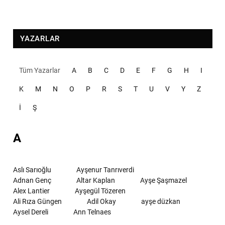
YAZARLAR
Tüm Yazarlar
A
B
C
D
E
F
G
H
I
K
M
N
O
P
R
S
T
U
V
Y
Z
İ
Ş
A
Aslı Sarıoğlu
Ayşenur Tanrıverdi
Adnan Genç
Altar Kaplan
Ayşe Şaşmazel
Alex Lantier
Ayşegül Tözeren
Ali Rıza Güngen
Adil Okay
ayşe düzkan
Aysel Dereli
Ann Telnaes