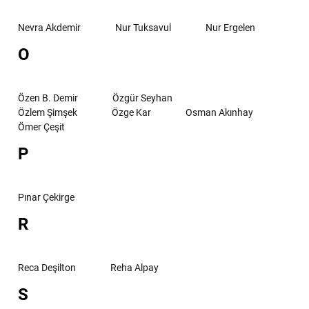
Nevra Akdemir
Nur Tuksavul
Nur Ergelen
O
Özen B. Demir
Özgür Seyhan
Özlem Şimşek
Özge Kar
Osman Akınhay
Ömer Çeşit
P
Pınar Çekirge
R
Reca Deşilton
Reha Alpay
S