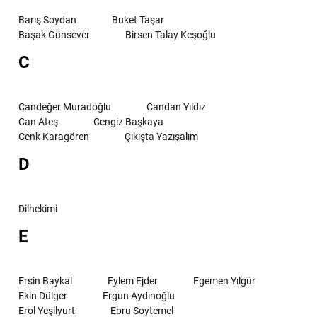
Barış Soydan
Buket Taşar
Başak Günsever
Birsen Talay Keşoğlu
C
Candeğer Muradoğlu
Candan Yıldız
Can Ateş
Cengiz Başkaya
Cenk Karagören
Çıkışta Yazışalım
D
Dilhekimi
E
Ersin Baykal
Eylem Ejder
Egemen Yılgür
Ekin Dülger
Ergun Aydınoğlu
Erol Yeşilyurt
Ebru Soytemel