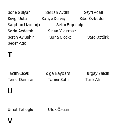
Soné Gülyan
Serkan Aydın
Seyfi Adalı
Sevgi Usta
Safiye Derviş
Sibel Özbudun
Sarphan Uzunoğlu
Selim Ergunalp
Sezin Aydemir
Sinan Yıldırmaz
Seren Ay Şahin
Suna Çiçekçi
Sare Öztürk
Sedef Atik
T
Tacim Çiçek
Tolga Baybars
Turgay Yalçın
Temel Demirer
Tamer Şahin
Tarık Ali
U
Umut Tellioğlu
Ufuk Özcan
V