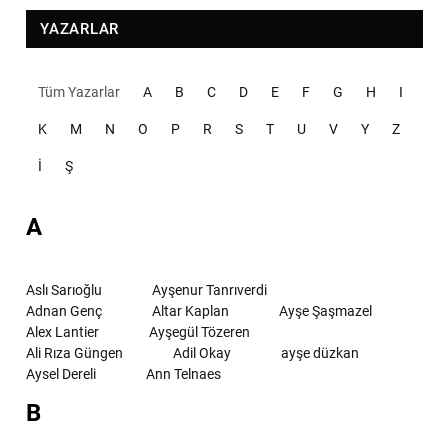
YAZARLAR
Tüm Yazarlar
A
B
C
D
E
F
G
H
I
K
M
N
O
P
R
S
T
U
V
Y
Z
İ
Ş
A
Aslı Sarıoğlu
Ayşenur Tanrıverdi
Adnan Genç
Altar Kaplan
Ayşe Şaşmazel
Alex Lantier
Ayşegül Tözeren
Ali Rıza Güngen
Adil Okay
ayşe düzkan
Aysel Dereli
Ann Telnaes
B