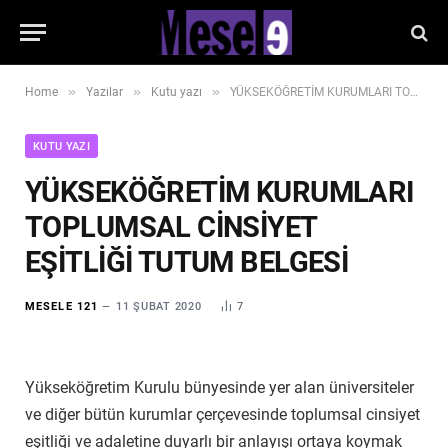
»
»
»
Home
Yazılar
Kutu yazı
YÜKSEKÖĞRETİM KURUMLARI TOPLUMSAL CİNSİYET EŞİTLİĞİ TUTUM BELGESİ
KUTU YAZI
YÜKSEKÖĞRETİM KURUMLARI
TOPLUMSAL CİNSİYET
EŞİTLİĞİ TUTUM BELGESİ
MESELE 121
11 ŞUBAT 2020
7
Yükseköğretim Kurulu bünyesinde yer alan üniversiteler
ve diğer bütün kurumlar çerçevesinde toplumsal cinsiyet
eşitliği ve adaletine duyarlı bir anlayışı ortaya koymak