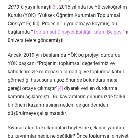
2013’
ü yayınlamıştı
[3]
. 2015 yılında ise Yükseköğretim
Kurulu (YÖK) “Yüksek Öğretim Kurumları Toplumsal
Cinsiyet Eşitliği Projesini” uygulamaya koymuş, bu
bağlamda “
Toplumsal Cinsiyet Eşitliği Tutum Belgesi
”ni
üniversitelere göndermişti.
Ancak, 2019 yılı başlarında YÖK bu projeyi durdurdu.
YÖK başkanı “Projenin, toplumsal değerlerimiz ve
kabullerimizle mütenasip olmadığı ve toplumca kabul
görmediği hususunun göz önünde bulundurulması
gereği ortaya çıkmıştır”
[4]
diyerek verilen durdurma
kararını açıklamıştı. Bu kavramların günümüzde farklı
bir önem kazanmasının nedeni de gündemden
düşürülmeye çalışılmasıdır.
Siyasal alanda kullanımları böylesine çekince yaratan
bu kavramlar nedir, ne değildir? Önce toplumsal cinsiyet