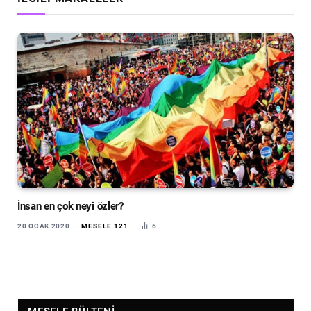
İnsan en çok neyi özler?
20 OCAK 2020
MESELE 121
6