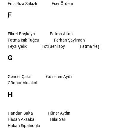
Enis Rıza Sakızlı
Eser Ördem
F
Fikret Başkaya
Fatma Altun
Fatma Işık Tuğcu
Ferhan Şaylıman
Feyzi Çelik
Foti Benlisoy
Fatma Yeşil
G
Gencer Çakır
Gülseren Aydın
Günnur Aksakal
H
Handan Salta
Hüner Aydın
Hasan Aksakal
Hilal Sarı
Hakan Sipahioğlu