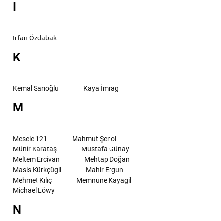
I
Irfan Özdabak
K
Kemal Sarıoğlu
Kaya İmrag
M
Mesele 121
Mahmut Şenol
Münir Karataş
Mustafa Günay
Meltem Ercivan
Mehtap Doğan
Masis Kürkçügil
Mahir Ergun
Mehmet Kılıç
Memnune Kayagil
Michael Löwy
N