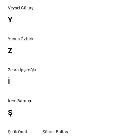
Veysel Gültaş
Y
Yunus Öztürk
Z
Zehra İpşiroğlu
İ
İrem Barutçu
Ş
Şefik Onat
Şöhret Baltaş