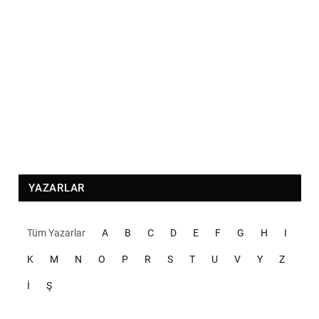
YAZARLAR
Tüm Yazarlar
A
B
C
D
E
F
G
H
I
K
M
N
O
P
R
S
T
U
V
Y
Z
İ
Ş