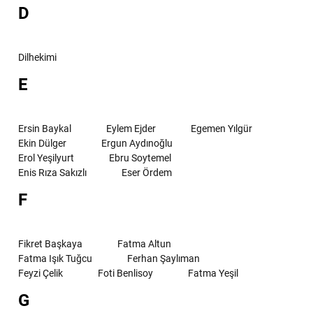
D
Dilhekimi
E
Ersin Baykal
Eylem Ejder
Egemen Yılgür
Ekin Dülger
Ergun Aydınoğlu
Erol Yeşilyurt
Ebru Soytemel
Enis Rıza Sakızlı
Eser Ördem
F
Fikret Başkaya
Fatma Altun
Fatma Işık Tuğcu
Ferhan Şaylıman
Feyzi Çelik
Foti Benlisoy
Fatma Yeşil
G