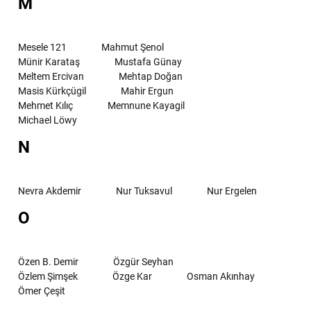
M
Mesele 121
Mahmut Şenol
Münir Karataş
Mustafa Günay
Meltem Ercivan
Mehtap Doğan
Masis Kürkçügil
Mahir Ergun
Mehmet Kılıç
Memnune Kayagil
Michael Löwy
N
Nevra Akdemir
Nur Tuksavul
Nur Ergelen
O
Özen B. Demir
Özgür Seyhan
Özlem Şimşek
Özge Kar
Osman Akınhay
Ömer Çeşit