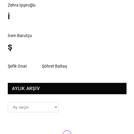
Zehra İpşiroğlu
İ
İrem Barutçu
Ş
Şefik Onat
Şöhret Baltaş
AYLIK ARŞİV
AYLIK
ARŞİV