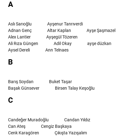
A
Aslı Sarıoğlu
Ayşenur Tanrıverdi
Adnan Genç
Altar Kaplan
Ayşe Şaşmazel
Alex Lantier
Ayşegül Tözeren
Ali Rıza Güngen
Adil Okay
ayşe düzkan
Aysel Dereli
Ann Telnaes
B
Barış Soydan
Buket Taşar
Başak Günsever
Birsen Talay Keşoğlu
C
Candeğer Muradoğlu
Candan Yıldız
Can Ateş
Cengiz Başkaya
Cenk Karagören
Çıkışta Yazışalım