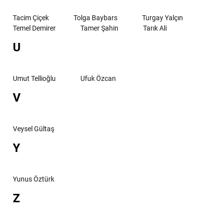
Tacim Çiçek
Tolga Baybars
Turgay Yalçın
Temel Demirer
Tamer Şahin
Tarık Ali
U
Umut Tellioğlu
Ufuk Özcan
V
Veysel Gültaş
Y
Yunus Öztürk
Z