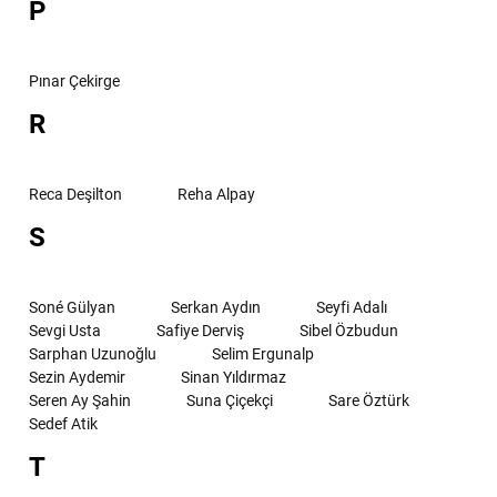
P
Pınar Çekirge
R
Reca Deşilton
Reha Alpay
S
Soné Gülyan
Serkan Aydın
Seyfi Adalı
Sevgi Usta
Safiye Derviş
Sibel Özbudun
Sarphan Uzunoğlu
Selim Ergunalp
Sezin Aydemir
Sinan Yıldırmaz
Seren Ay Şahin
Suna Çiçekçi
Sare Öztürk
Sedef Atik
T