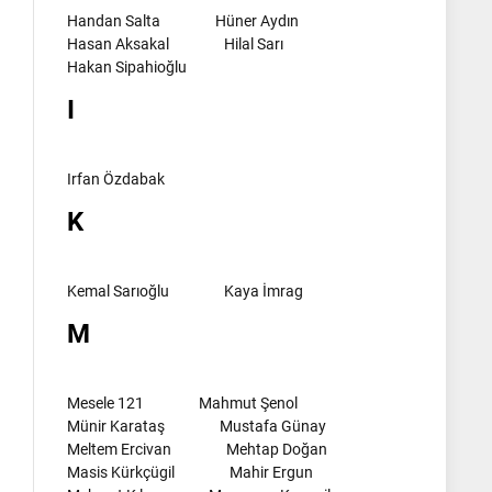
Handan Salta
Hüner Aydın
Hasan Aksakal
Hilal Sarı
Hakan Sipahioğlu
I
Irfan Özdabak
K
Kemal Sarıoğlu
Kaya İmrag
M
Mesele 121
Mahmut Şenol
Münir Karataş
Mustafa Günay
Meltem Ercivan
Mehtap Doğan
Masis Kürkçügil
Mahir Ergun