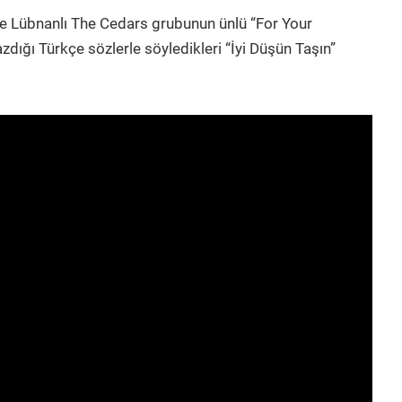
 ve Lübnanlı The Cedars grubunun ünlü “For Your
azdığı Türkçe sözlerle söyledikleri “İyi Düşün Taşın”