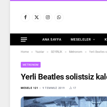
Facebook
X
Instagram
WhatsApp
(Twitter)
ANA SAYFA
MESELELER
K
»
»
»
»
Home
Yazılar
SEYİRLİK
Metronom
Yerli Beatles s
METRONOM
Yerli Beatles solistsiz kal
MESELE 121
9 TEMMUZ 2019
17