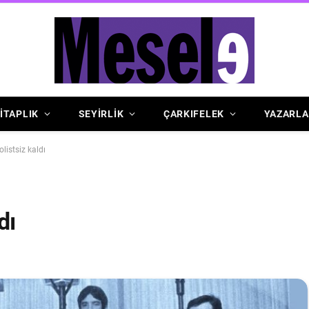
İTAPLIK
SEYİRLİK
ÇARKIFELEK
YAZARLA
olistsiz kaldı
dı