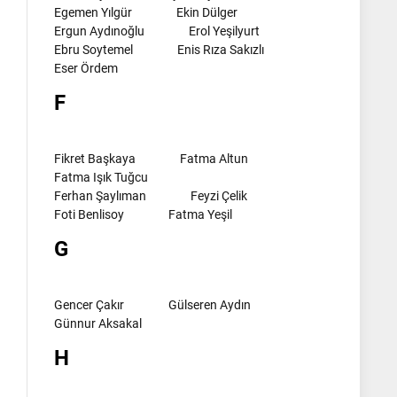
Egemen Yılgür
Ekin Dülger
Ergun Aydınoğlu
Erol Yeşilyurt
Ebru Soytemel
Enis Rıza Sakızlı
Eser Ördem
F
Fikret Başkaya
Fatma Altun
Fatma Işık Tuğcu
Ferhan Şaylıman
Feyzi Çelik
Foti Benlisoy
Fatma Yeşil
G
Gencer Çakır
Gülseren Aydın
Günnur Aksakal
H