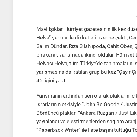
Mavi Işıklar, Hürriyet gazetesinin ilk kez dü
Helva” şarkısı ile dikkatleri üzerine çekti; C
Salim Dündar, Rıza Silahlıpoda, Cahit Oben, 
bırakarak yarışmada ikinci oldular. Hürriyet t
Helvacı Helva, tüm Türkiye’de tanınmalarını 
yarışmasına da katılan grup bu kez “Çayır Çime
45’liğini yaptı.
Yarışmanın ardından seri olarak plaklarını ç
ısrarlarının etkisiyle “John Be Goode / Justine
Dördüncü plakları “Ankara Rüzgarı / Just Li
yayınlandı ve eleştirmenlerden sağlam aranjm
“Paperback Writer” ile liste başını tuttuğu T