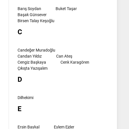
Barış Soydan
Buket Taşar
Başak Günsever
Birsen Talay Keşoğlu
C
Candeğer Muradoğlu
Candan Yıldız
Can Ateş
Cengiz Başkaya
Cenk Karagören
Çıkışta Yazışalım
D
Dilhekimi
E
Ersin Baykal
Eylem Ejder