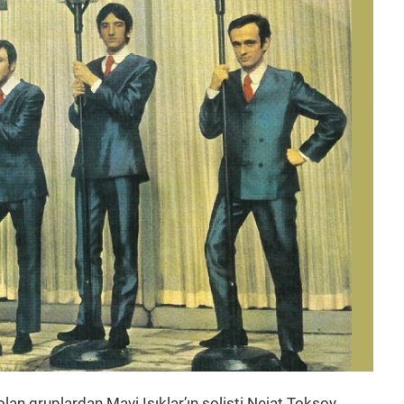
olan gruplardan Mavi Işıklar’ın solisti Nejat Toksoy,