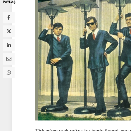
PAYLAŞ
Türkiye’nin rock müzik tarihinde önemli yeri 