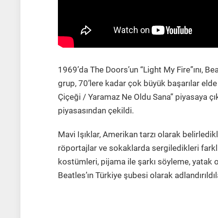
1969’da The Doors’un “Light My Fire”ını, Bea
grup, 70’lere kadar çok büyük başarılar eld
Çiçeği / Yaramaz Ne Oldu Sana” piyasaya çık
piyasasından çekildi.
Mavi Işıklar, Amerikan tarzı olarak belirledi
röportajlar ve sokaklarda sergiledikleri farklı
kostümleri, pijama ile şarkı söyleme, yatak od
Beatles’ın Türkiye şubesi olarak adlandırıldıl