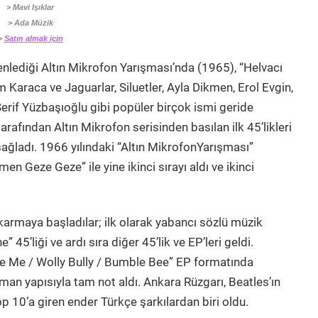
> Mavi Işıklar
> Ada Müzik
>
Satın almak için
zenlediği Altın Mikrofon Yarışması’nda (1965), “Helvacı
em Karaca ve Jaguarlar, Siluetler, Ayla Dikmen, Erol Evgin,
Şerif Yüzbaşıoğlu gibi popüler birçok ismi geride
arafından Altın Mikrofon serisinden basılan ilk 45’likleri
sağladı. 1966 yılındaki “Altın MikrofonYarışması”
n Geze Geze” ile yine ikinci sırayı aldı ve ikinci
ıkarmaya başladılar; ilk olarak yabancı sözlü müzik
” 45’liği ve ardı sıra diğer 45’lik ve EP’leri geldi.
ke Me / Wolly Bully / Bumble Bee” EP formatında
an yapısıyla tam not aldı. Ankara Rüzgarı, Beatles’ın
op 10’a giren ender Türkçe şarkılardan biri oldu.