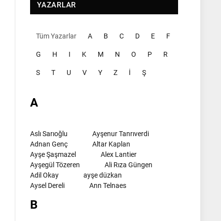
YAZARLAR
Tüm Yazarlar
A
B
C
D
E
F
G
H
I
K
M
N
O
P
R
S
T
U
V
Y
Z
İ
Ş
A
Aslı Sarıoğlu
Ayşenur Tanrıverdi
Adnan Genç
Altar Kaplan
Ayşe Şaşmazel
Alex Lantier
Ayşegül Tözeren
Ali Rıza Güngen
Adil Okay
ayşe düzkan
Aysel Dereli
Ann Telnaes
B