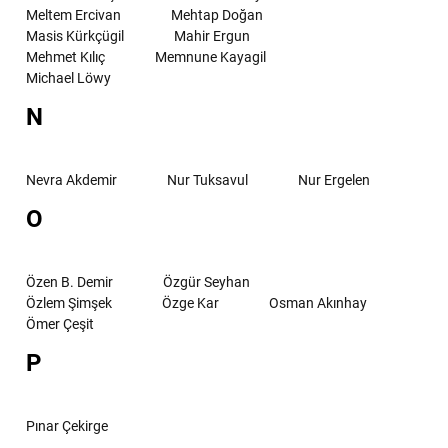
Meltem Ercivan
Mehtap Doğan
Masis Kürkçügil
Mahir Ergun
Mehmet Kılıç
Memnune Kayagil
Michael Löwy
N
Nevra Akdemir
Nur Tuksavul
Nur Ergelen
O
Özen B. Demir
Özgür Seyhan
Özlem Şimşek
Özge Kar
Osman Akınhay
Ömer Çeşit
P
Pınar Çekirge