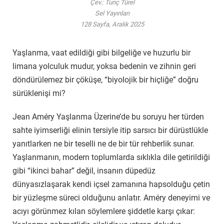
Çev.: Tunç Türel
Sel Yayınları
128 Sayfa, Aralık 2025
Yaşlanma, vaat edildiği gibi bilgeliğe ve huzurlu bir
limana yolculuk mudur, yoksa bedenin ve zihnin geri
döndürülemez bir çöküşe, “biyolojik bir hiçliğe” doğru
sürüklenişi mi?
Jean Améry Yaşlanma Üzerine’de bu soruyu her türden
sahte iyimserliği elinin tersiyle itip sarsıcı bir dürüstlükle
yanıtlarken ne bir teselli ne de bir tür rehberlik sunar.
Yaşlanmanın, modern toplumlarda sıklıkla dile getirildiği
gibi “ikinci bahar” değil, insanın düpedüz
dünyasızlaşarak kendi içsel zamanına hapsolduğu çetin
bir yüzleşme süreci olduğunu anlatır. Améry deneyimi ve
acıyı görünmez kılan söylemlere şiddetle karşı çıkar: