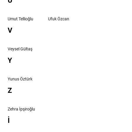
U
Umut Tellioğlu
Ufuk Özcan
V
Veysel Gültaş
Y
Yunus Öztürk
Z
Zehra İpşiroğlu
İ