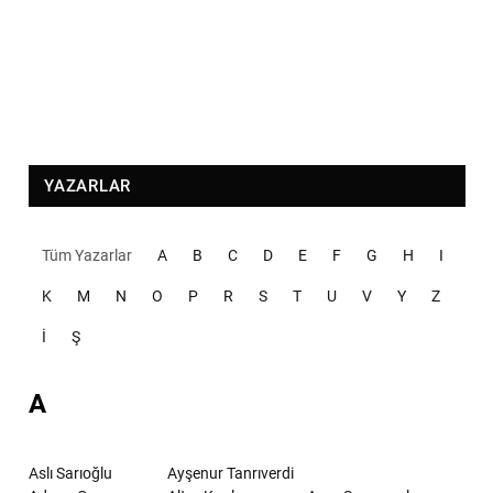
YAZARLAR
Tüm Yazarlar
A
B
C
D
E
F
G
H
I
K
M
N
O
P
R
S
T
U
V
Y
Z
İ
Ş
A
Aslı Sarıoğlu
Ayşenur Tanrıverdi