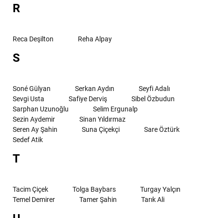
R
Reca Deşilton
Reha Alpay
S
Soné Gülyan
Serkan Aydın
Seyfi Adalı
Sevgi Usta
Safiye Derviş
Sibel Özbudun
Sarphan Uzunoğlu
Selim Ergunalp
Sezin Aydemir
Sinan Yıldırmaz
Seren Ay Şahin
Suna Çiçekçi
Sare Öztürk
Sedef Atik
T
Tacim Çiçek
Tolga Baybars
Turgay Yalçın
Temel Demirer
Tamer Şahin
Tarık Ali