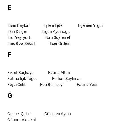
E
Ersin Baykal
Eylem Ejder
Egemen Yılgür
Ekin Dülger
Ergun Aydınoğlu
Erol Yeşilyurt
Ebru Soytemel
Enis Rıza Sakızlı
Eser Ördem
F
Fikret Başkaya
Fatma Altun
Fatma Işık Tuğcu
Ferhan Şaylıman
Feyzi Çelik
Foti Benlisoy
Fatma Yeşil
G
Gencer Çakır
Gülseren Aydın
Günnur Aksakal