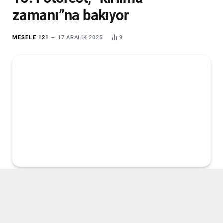
zamanı”na bakıyor
MESELE 121
17 ARALIK 2025
9
Bu yıl “Kırılma Zamanı” temasıyla düzenlenen
15. Bursa
Uluslararası Fotoğraf Festivali (FotoFest)
başladı. Küratörlüğünü
Gülbin Özdamar Akarçay
ve