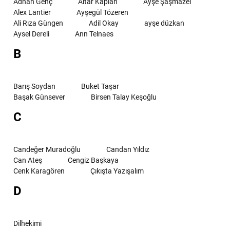
Adnan Genç
Altar Kaplan
Ayşe Şaşmazel
Alex Lantier
Ayşegül Tözeren
Ali Rıza Güngen
Adil Okay
ayşe düzkan
Aysel Dereli
Ann Telnaes
B
Barış Soydan
Buket Taşar
Başak Günsever
Birsen Talay Keşoğlu
C
Candeğer Muradoğlu
Candan Yıldız
Can Ateş
Cengiz Başkaya
Cenk Karagören
Çıkışta Yazışalım
D
Dilhekimi