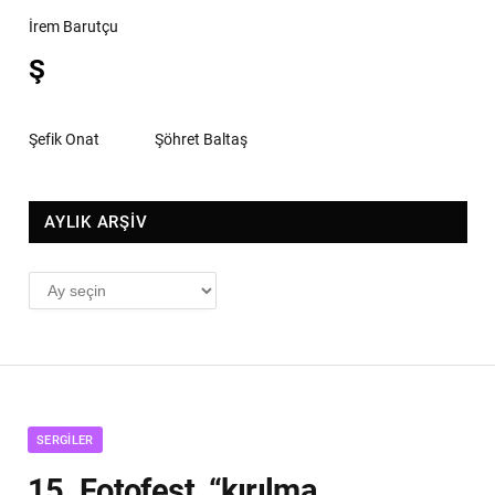
İrem Barutçu
Ş
Şefik Onat
Şöhret Baltaş
AYLIK ARŞİV
AYLIK
ARŞİV
SERGILER
15. Fotofest, “kırılma