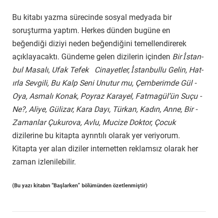
Bu kitabı yazma sürecinde sosyal medyada bir
soruşturma yaptım. Herkes dünden bugüne en
beğendiği diziyi neden beğendiğini temellendirerek
açıklayacaktı. Gündeme gelen dizilerin içinden
Bir İs­tan­
bul ­Mas­al­ı
,
Ufak ­Tef­ek ­ Ci­nay­etl­er, İs­tan­bull­u ­Gel­in, Hat­
ır­la ­Sev­gili, Bu ­Kalp ­Sen­i ­Unu­tur ­mu, Çemb­er­im­de ­Gül ­
Oya, As­mal­ı ­Ko­nak, Poyraz­ Kar­ay­el, Fatm­ag­ül’ün ­Su­çu ­
Ne?, Ali­ye, Gü­li­zar, Kar­a ­Day­ı, Tür­kan, Kad­ın, Anne, Bir ­
Za­manl­ar ­Çu­ku­rov­a, Avlu, Mucize ­Doktor, Çocuk
dizilerine bu kitapta ayrıntılı olarak yer veriyorum.
Kitapta yer alan diziler internetten reklamsız olarak her
zaman izlenilebilir.
(Bu yazı kitabın “Başlarken” bölümünden özetlenmiştir)