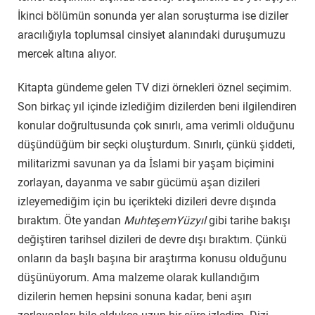
İkinci bölümün sonunda yer alan soruşturma ise diziler
aracılığıyla toplumsal cinsiyet alanındaki duruşumuzu
mercek altına alıyor.
Kitapta gündeme gelen TV dizi örnekleri öznel seçimim.
Son birkaç yıl içinde izlediğim dizilerden beni ilgilendiren
konular doğrultusunda çok sınırlı, ama verimli olduğunu
düşündüğüm bir seçki oluşturdum. Sınırlı, çünkü şiddeti,
militarizmi savunan ya da İslami bir yaşam biçimini
zorlayan, dayanma ve sabır gücümü aşan dizileri
izleyemediğim için bu içerikteki dizileri devre dışında
bıraktım. Öte yandan
Muht­eş­em­Yüz­yıl
gibi tarihe bakışı
değiştiren tarihsel dizileri de devre dışı bıraktım. Çünkü
onların da başlı başına bir araştırma konusu olduğunu
düşünüyorum. Ama malzeme olarak kullandığım
dizilerin hemen hepsini sonuna kadar, beni aşırı