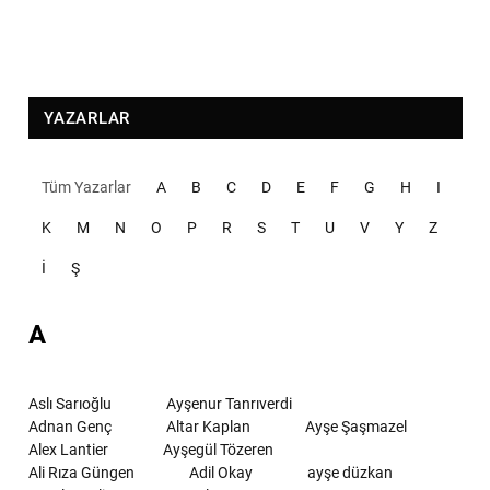
YAZARLAR
Tüm Yazarlar
A
B
C
D
E
F
G
H
I
K
M
N
O
P
R
S
T
U
V
Y
Z
İ
Ş
A
Aslı Sarıoğlu
Ayşenur Tanrıverdi
Adnan Genç
Altar Kaplan
Ayşe Şaşmazel
Alex Lantier
Ayşegül Tözeren
Ali Rıza Güngen
Adil Okay
ayşe düzkan