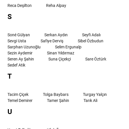
Reca Deşilton
Reha Alpay
S
Soné Gülyan
Serkan Aydın
Seyfi Adalı
Sevgi Usta
Safiye Derviş
Sibel Özbudun
Sarphan Uzunoğlu
Selim Ergunalp
Sezin Aydemir
Sinan Yıldırmaz
Seren Ay Şahin
Suna Çiçekçi
Sare Öztürk
Sedef Atik
T
Tacim Çiçek
Tolga Baybars
Turgay Yalçın
Temel Demirer
Tamer Şahin
Tarık Ali
U