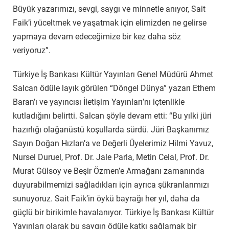
Büyük yazarımızı, sevgi, saygı ve minnetle anıyor, Sait
Faik’i yüceltmek ve yaşatmak için elimizden ne gelirse
yapmaya devam edeceğimize bir kez daha söz
veriyoruz”.
Türkiye İş Bankası Kültür Yayınları Genel Müdürü Ahmet
Salcan ödüle layık görülen “Döngel Dünya” yazarı Ethem
Baran’ı ve yayıncısı İletişim Yayınları’nı içtenlikle
kutladığını belirtti. Salcan şöyle devam etti: “Bu yılki jüri
hazırlığı olağanüstü koşullarda sürdü. Jüri Başkanımız
Sayın Doğan Hızlan’a ve Değerli Üyelerimiz Hilmi Yavuz,
Nursel Duruel, Prof. Dr. Jale Parla, Metin Celal, Prof. Dr.
Murat Gülsoy ve Beşir Özmen’e Armağanı zamanında
duyurabilmemizi sağladıkları için ayrıca şükranlarımızı
sunuyoruz. Sait Faik’in öykü bayrağı her yıl, daha da
güçlü bir birikimle havalanıyor. Türkiye İş Bankası Kültür
Yayınları olarak bu saygın ödüle katkı sağlamak bir