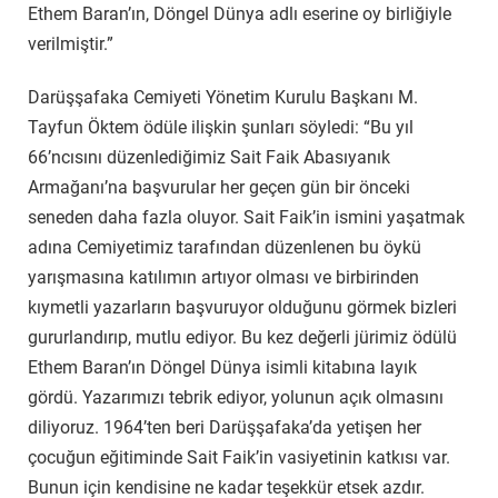
Ethem Baran’ın, Döngel Dünya adlı eserine oy birliğiyle
verilmiştir.”
Darüşşafaka Cemiyeti Yönetim Kurulu Başkanı M.
Tayfun Öktem ödüle ilişkin şunları söyledi: “Bu yıl
66’ncısını düzenlediğimiz Sait Faik Abasıyanık
Armağanı’na başvurular her geçen gün bir önceki
seneden daha fazla oluyor. Sait Faik’in ismini yaşatmak
adına Cemiyetimiz tarafından düzenlenen bu öykü
yarışmasına katılımın artıyor olması ve birbirinden
kıymetli yazarların başvuruyor olduğunu görmek bizleri
gururlandırıp, mutlu ediyor. Bu kez değerli jürimiz ödülü
Ethem Baran’ın Döngel Dünya isimli kitabına layık
gördü. Yazarımızı tebrik ediyor, yolunun açık olmasını
diliyoruz. 1964’ten beri Darüşşafaka’da yetişen her
çocuğun eğitiminde Sait Faik’in vasiyetinin katkısı var.
Bunun için kendisine ne kadar teşekkür etsek azdır.