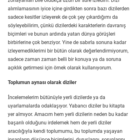
zorlayanları bile oldukça uzun bir süre izledim. Dizi
alımlamasının iyice içine girdikten sonra bazı dizilerden
sadece kesitler izleyerek de çok şey çıkardığımı da
söyleyebilirim, çünkü dizilerdeki karakterlerin davranış
biçimleri ve bunun ardında yatan dünya görüşleri
birbirlerine çok benziyor. Yine de sabırla sonuna kadar
izleyemediklerimi bir bütün olarak değerlendirmiyorum,
sadece zaman zaman belli bir konuya ya da soruna
açıklık getirmesi için örnek olarak kullanıyorum.
Top­lu­mun­ ay­na­sı ­olar­ak ­diz­i­ler
İncelemelerim bütünüyle yerli dizilerde ya da
uyarlamalarda odaklaşıyor. Yabancı diziler bu kitapta
yer almıyor. Amacım hem yerli dizilerin neden bu kadar
başarılı olduğunu irdelemek hem de yerli diziler
aracılığıyla kendi toplumumu, bu toplumda yaşayan
insanların düşünce biçimlerini, duruşlarını, sorunlarını,