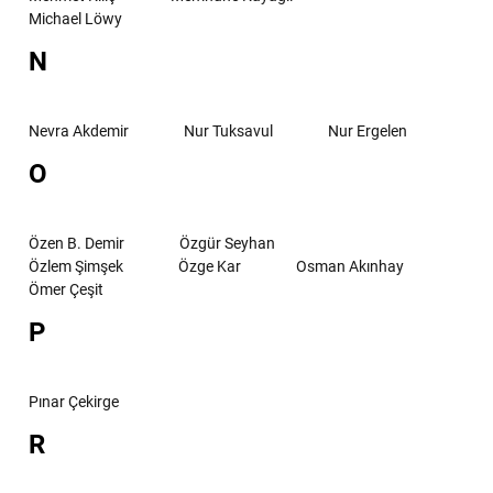
Michael Löwy
N
Nevra Akdemir
Nur Tuksavul
Nur Ergelen
O
Özen B. Demir
Özgür Seyhan
Özlem Şimşek
Özge Kar
Osman Akınhay
Ömer Çeşit
P
Pınar Çekirge
R