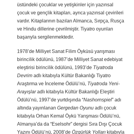
üstündeki çocuklar ve yetişkinler için yazınsal
çocuk ve gençlik kitapları, ayrıca yazınsal çevirileri
vardır. Kitaplarının bazıları Almanca, Sırpça, Rusça
ve Hindu dillerine çevrilmiştir. Tiyatro oyunları
başarıyla sergilenmektedir.
1978’de Milliyet Sanat Filim Öyküsü yarışması
birincilik ödülünü, 1987’de Milliyet Sanat edebiyat
eleştirisi birincilik ödülünü, 1993’de
Tiyatroda
Devrim
adlı kitabıyla Kültür Bakanlığı Tiyatro
Araştırma ve İnceleme Ödülü’nü,
Tiyat­ro­da ­Ye­ni­
Ara­yışl­ar
adlı kitabıyla Kültür Bakanlığı Eleştiri
Ödülü’nü, 1997’de yurtdışında “
Nashornspiel
” adı
altında yayınlanan
Gergedan Oyunu
adlı çocuk
kitabıyla Orhan Kemal Öykü Yarışması Ödülü’nü,
Almanya’da da “Eselsohr” dergisi Sıra Dışı Çocuk
Yazını Ödülü’nü, 2008’de
Öz­gürl­ük ­Yoll­a­rı
kitabıyla