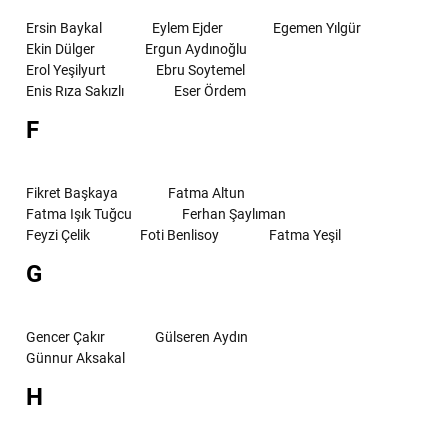
Ersin Baykal
Eylem Ejder
Egemen Yılgür
Ekin Dülger
Ergun Aydınoğlu
Erol Yeşilyurt
Ebru Soytemel
Enis Rıza Sakızlı
Eser Ördem
F
Fikret Başkaya
Fatma Altun
Fatma Işık Tuğcu
Ferhan Şaylıman
Feyzi Çelik
Foti Benlisoy
Fatma Yeşil
G
Gencer Çakır
Gülseren Aydın
Günnur Aksakal
H