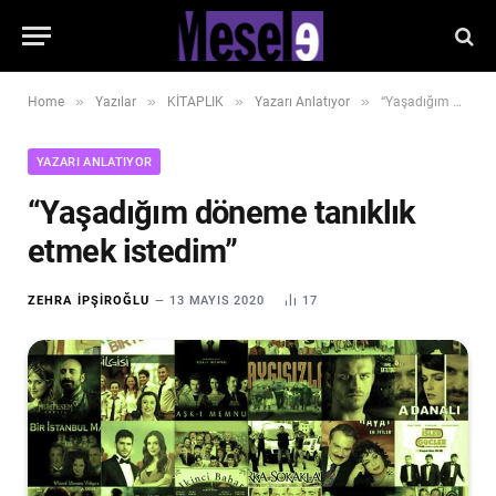
»
»
»
»
Home
Yazılar
KİTAPLIK
Yazarı Anlatıyor
“Yaşadığım döneme tanıklık etmek istedim”
YAZARI ANLATIYOR
“Yaşadığım döneme tanıklık
etmek istedim”
ZEHRA İPŞIROĞLU
13 MAYIS 2020
17