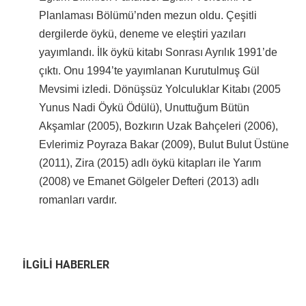
Planlaması Bölümü’nden mezun oldu. Çeşitli
dergilerde öykü, deneme ve eleştiri yazıları
yayımlandı. İlk öykü kitabı Sonrası Ayrılık 1991’de
çıktı. Onu 1994’te yayımlanan Kurutulmuş Gül
Mevsimi izledi. Dönüşsüz Yolculuklar Kitabı (2005
Yunus Nadi Öykü Ödülü), Unuttuğum Bütün
Akşamlar (2005), Bozkırın Uzak Bahçeleri (2006),
Evlerimiz Poyraza Bakar (2009), Bulut Bulut Üstüne
(2011), Zira (2015) adlı öykü kitapları ile Yarım
(2008) ve Emanet Gölgeler Defteri (2013) adlı
romanları vardır.
İLGİLİ HABERLER
66’ncı Sait Faik Hikâye Armağanı kısa listesi açıklandı