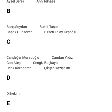
Aysel Dereli
Ann Telnaes
B
Barış Soydan
Buket Taşar
Başak Günsever
Birsen Talay Keşoğlu
C
Candeğer Muradoğlu
Candan Yıldız
Can Ateş
Cengiz Başkaya
Cenk Karagören
Çıkışta Yazışalım
D
Dilhekimi
E