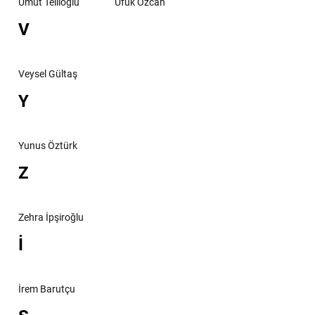
Umut Tellioğlu
Ufuk Özcan
V
Veysel Gültaş
Y
Yunus Öztürk
Z
Zehra İpşiroğlu
İ
İrem Barutçu