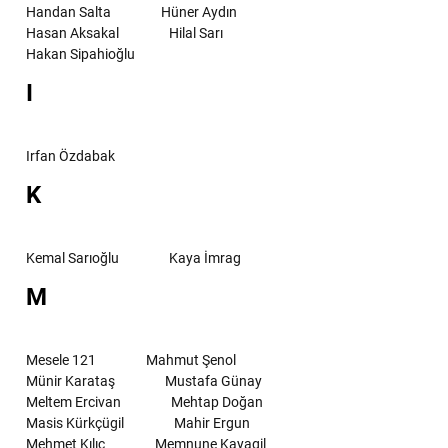
Handan Salta
Hüner Aydın
Hasan Aksakal
Hilal Sarı
Hakan Sipahioğlu
I
Irfan Özdabak
K
Kemal Sarıoğlu
Kaya İmrag
M
Mesele 121
Mahmut Şenol
Münir Karataş
Mustafa Günay
Meltem Ercivan
Mehtap Doğan
Masis Kürkçügil
Mahir Ergun
Mehmet Kılıç
Memnune Kayagil