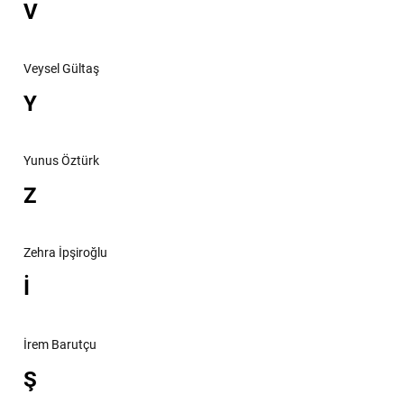
V
Veysel Gültaş
Y
Yunus Öztürk
Z
Zehra İpşiroğlu
İ
İrem Barutçu
Ş