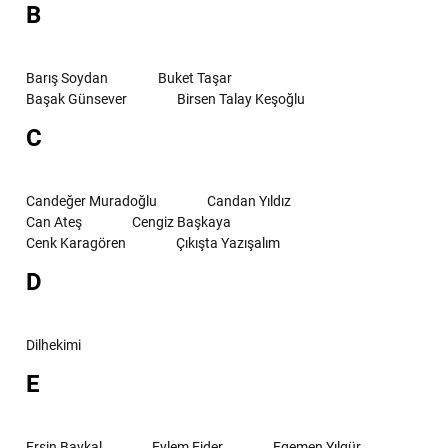
B
Barış Soydan
Buket Taşar
Başak Günsever
Birsen Talay Keşoğlu
C
Candeğer Muradoğlu
Candan Yıldız
Can Ateş
Cengiz Başkaya
Cenk Karagören
Çıkışta Yazışalım
D
Dilhekimi
E
Ersin Baykal
Eylem Ejder
Egemen Yılgür