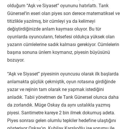
olduğum “Aşk ve Siyaset” oyununu hatırlattı. Tarık
Günersel’in eseri olan piyes son derece matematiksel ve
titizlikle yazılmış, bir cümleyi ya da kelimeyi
değiştirdiğinizde anlam kayması oluyor. Bu tür
oyunlarda oyuncuların, felsefesi oldukça yüksek olan
yazarın cümlelerine sadık kalması gerekiyor. Cümlelerin
başına sonuna ünlem koymanız, piyesin büyüsünü
bozuyor.
“Aşk ve Siyaset” piyesinin oyuncusu olarak ilk başlarda
anlamakta güçlük çekmiştik, oyun rotasına girdiğinde
yazar ve rejinin tam olarak ne yapmak istediğini
anladık. Tabii yönetmen de Tarık Günersel olunca daha
da zorlandık. Müge Oskay da aynı ustalıkla yazmış
piyesi. Santimetre kareye 2 bin ilmek dokumuş adeta.
Piyes sonrası gelen olumlu tepkiler hedefine ulaştığını
gösteriyor Oskay’ın. Kubilay Karslıoğlu ise yorumu ile