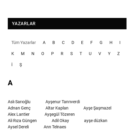
YAZARLAR
Tüm Yazarlar
A
B
C
D
E
F
G
H
I
K
M
N
O
P
R
S
T
U
V
Y
Z
İ
Ş
A
Aslı Sarıoğlu
Ayşenur Tanrıverdi
Adnan Genç
Altar Kaplan
Ayşe Şaşmazel
Alex Lantier
Ayşegül Tözeren
Ali Rıza Güngen
Adil Okay
ayşe düzkan
Aysel Dereli
Ann Telnaes