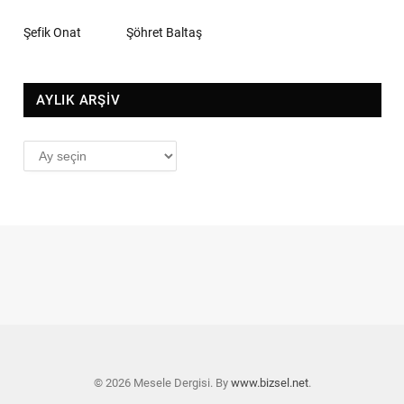
Şefik Onat
Şöhret Baltaş
AYLIK ARŞİV
AYLIK
ARŞİV
© 2026 Mesele Dergisi. By
www.bizsel.net
.