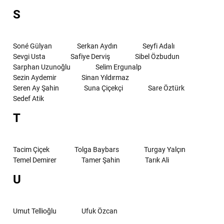
S
Soné Gülyan
Serkan Aydın
Seyfi Adalı
Sevgi Usta
Safiye Derviş
Sibel Özbudun
Sarphan Uzunoğlu
Selim Ergunalp
Sezin Aydemir
Sinan Yıldırmaz
Seren Ay Şahin
Suna Çiçekçi
Sare Öztürk
Sedef Atik
T
Tacim Çiçek
Tolga Baybars
Turgay Yalçın
Temel Demirer
Tamer Şahin
Tarık Ali
U
Umut Tellioğlu
Ufuk Özcan