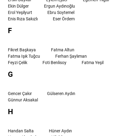
Ekin Dülger
Ergun Aydınoğlu
Erol Yeşilyurt
Ebru Soytemel
Enis Rıza Sakızlı
Eser Ördem
F
Fikret Başkaya
Fatma Altun
Fatma Işık Tuğcu
Ferhan Şaylıman
Feyzi Çelik
Foti Benlisoy
Fatma Yeşil
G
Gencer Çakır
Gülseren Aydın
Günnur Aksakal
H
Handan Salta
Hüner Aydın