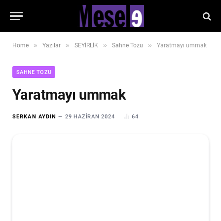
»
»
»
»
Home
Yazılar
SEYİRLİK
Sahne Tozu
Yaratmayı ummak
SAHNE TOZU
Yaratmayı ummak
SERKAN AYDIN
29 HAZIRAN 2024
64