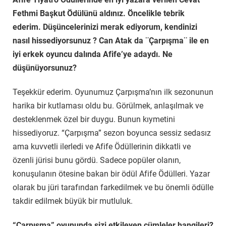
Fethmi Başkut Ödülünü aldınız. Öncelikle tebrik
ederim. Düşüncelerinizi merak ediyorum, kendinizi
nasıl hissediyorsunuz ? Can Atak da ¨Çarpışma¨ ile en
iyi erkek oyuncu dalında Afife’ye adaydı. Ne
düşünüyorsunuz?
Teşekkür ederim. Oyunumuz Çarpışma’nın ilk sezonunun
harika bir kutlaması oldu bu. Görülmek, anlaşılmak ve
desteklenmek özel bir duygu. Bunun kıymetini
hissediyoruz. “Çarpışma” sezon boyunca sessiz sedasız
ama kuvvetli ilerledi ve Afife Ödüllerinin dikkatli ve
özenli jürisi bunu gördü. Sadece popüler olanın,
konuşulanın ötesine bakan bir ödül Afife Ödülleri. Yazar
olarak bu jüri tarafından farkedilmek ve bu önemli ödülle
takdir edilmek büyük bir mutluluk.
“Çarpışma” oyununda sizi etkileyen cümleler hangileri?