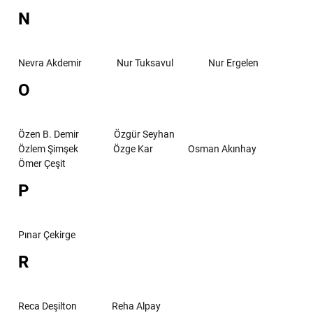
N
Nevra Akdemir
Nur Tuksavul
Nur Ergelen
O
Özen B. Demir
Özgür Seyhan
Özlem Şimşek
Özge Kar
Osman Akınhay
Ömer Çeşit
P
Pınar Çekirge
R
Reca Deşilton
Reha Alpay