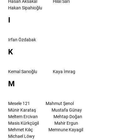
Hasan Aksakal
Hilal Sarı
Hakan Sipahioğlu
I
Irfan Özdabak
K
Kemal Sarıoğlu
Kaya İmrag
M
Mesele 121
Mahmut Şenol
Münir Karataş
Mustafa Günay
Meltem Ercivan
Mehtap Doğan
Masis Kürkçügil
Mahir Ergun
Mehmet Kılıç
Memnune Kayagil
Michael Löwy