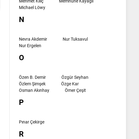
Mehmet Kılıç
Memnune Kayagil
Michael Löwy
N
Nevra Akdemir
Nur Tuksavul
Nur Ergelen
O
Özen B. Demir
Özgür Seyhan
Özlem Şimşek
Özge Kar
Osman Akınhay
Ömer Çeşit
P
Pınar Çekirge
R