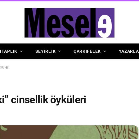
İTAPLIK
SEYİRLİK
ÇARKIFELEK
YAZARLA
küleri
i” cinsellik öyküleri