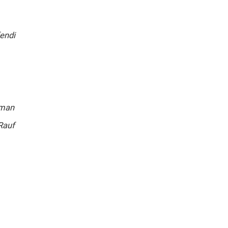
endi
yman
Rauf