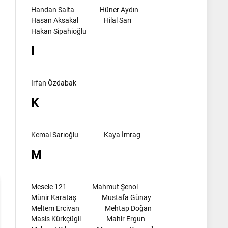
Handan Salta
Hüner Aydın
Hasan Aksakal
Hilal Sarı
Hakan Sipahioğlu
I
Irfan Özdabak
K
l
Kemal Sarıoğlu
Kaya İmrag
M
Mesele 121
Mahmut Şenol
Münir Karataş
Mustafa Günay
Meltem Ercivan
Mehtap Doğan
Masis Kürkçügil
Mahir Ergun