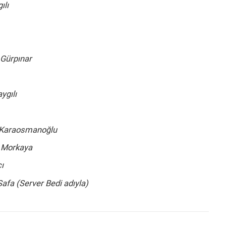
ılı
Gürpınar
gılı
 Karaosmanoğlu
 Morkaya
ı
afa (Server Bedi adıyla)