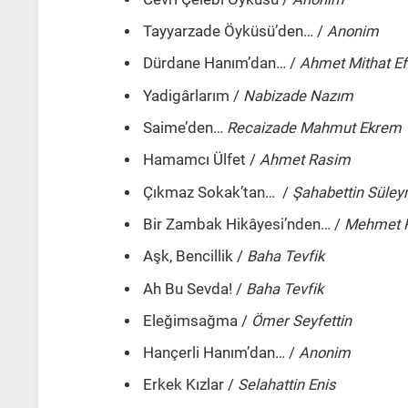
Tayyarzade Öyküsü’den… /
Anonim
Dürdane Hanım’dan… /
Ahmet Mithat Ef
Yadigârlarım /
Nabizade Nazım
Saime’den…
Recaizade Mahmut Ekrem
Hamamcı Ülfet /
Ahmet Rasim
Çıkmaz Sokak’tan… /
Şahabettin Süle
Bir Zambak Hikâyesi’nden… /
Mehmet 
Aşk, Bencillik /
Baha Tevfik
Ah Bu Sevda! /
Baha Tevfik
Eleğimsağma /
Ömer Seyfettin
Hançerli Hanım’dan… /
Anonim
Erkek Kızlar /
Selahattin Enis