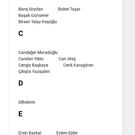
Barış Soydan
Buket Taşar
Başak Günsever
Birsen Talay Keşoğlu
C
Candeğer Muradoğlu
Candan Yıldız
Can Ateş
Cengiz Başkaya
Cenk Karagören
Çıkışta Yazışalım
D
Dilhekimi
E
Ersin Baykal
Eylem Ejder