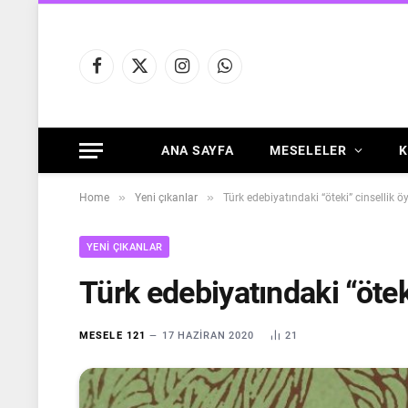
Facebook
X
Instagram
WhatsApp
(Twitter)
ANA SAYFA
MESELELER
K
»
»
Home
Yeni çıkanlar
Türk edebiyatındaki “öteki” cinsellik öy
YENI ÇIKANLAR
Türk edebiyatındaki “ötek
MESELE 121
17 HAZIRAN 2020
21