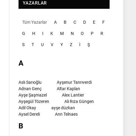
YAZARLAR
Tüm Yazarlar
A
B
C
D
E
F
G
H
I
K
M
N
O
P
R
S
T
U
V
Y
Z
İ
Ş
A
Aslı Sarıoğlu
Ayşenur Tanrıverdi
Adnan Genç
Altar Kaplan
Ayşe Şaşmazel
Alex Lantier
Ayşegül Tözeren
Ali Rıza Güngen
Adil Okay
ayşe düzkan
Aysel Dereli
Ann Telnaes
B