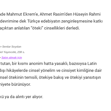
zade Mahmut Ekrem’e, Ahmet Rasim’den Hüseyin Rahmi
f devrimine dek Türkçe edebiyatın zenginleşmesine katkı
ıktan anlatılan “öteki” cinsellikleri derledi.
> Serdar Soydan
el Yayıncılık, 238 s.
>
Satın almak için
utan, bir kısmı anonim hatta yasaklı, bazısıysa Latin
dışı hikâyelerde cinsel yönelim ve cinsiyet kimliğine dair
sel ötekinin temsili, ötekiye bakış ve ötekiyi yansıtışın
hiyete bürünüyor.
 ya da alıntı yer alıyor.