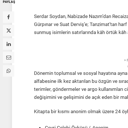
PAYLAŞ
Serdar Soydan, Nabizade Nazım’dan Recai
Gürpınar ve Suat Derviş’e; Tanzimat’tan har
sunmuş isimlerin satırlarında kâh örtük kâh aç
> S
Dönemin toplumsal ve sosyal hayatına ayna t
alfabesine ilk kez aktarılan bu özgün ve sıra
terimler, göndermeler ve argo kullanımları cin
değişimini ve gelişimini de açık eden bir ma
Kitapta bir kısmı anonim olmak üzere 24 öykü
Cevri Çelebi Öyküsü /
Anonim