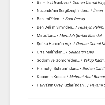
Bir Hilkat Garibesi /
Osman Cemal Kayg
Nazende’nin Sergüzeşti’nden… /
İhsan
Beni mi?’den… /
Suat Derviş
Ben Deli miyim?’den… /
Hüseyin Rahmi 
Miras’tan… /
Memduh Şevket Esendal
Şefika Hanım’ın Aşkı /
Osman Cemal Kay
Orta Malı’ndan… /
Selahattin Enis
Sodom ve Gomore’den… /
Yakup Kadri
Hizmetçi Buhranı’ndan… /
Burhan Cahit
Kocamın Kocası /
Mehmet Asaf Borsac
Havva’nın Üvey Kızları’ndan… /
Peyami S