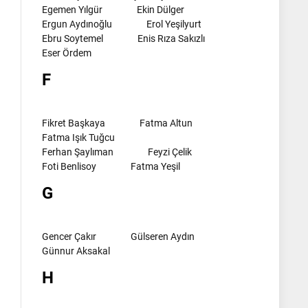
Egemen Yılgür
Ekin Dülger
Ergun Aydınoğlu
Erol Yeşilyurt
Ebru Soytemel
Enis Rıza Sakızlı
Eser Ördem
F
Fikret Başkaya
Fatma Altun
Fatma Işık Tuğcu
Ferhan Şaylıman
Feyzi Çelik
Foti Benlisoy
Fatma Yeşil
G
Gencer Çakır
Gülseren Aydın
Günnur Aksakal
H