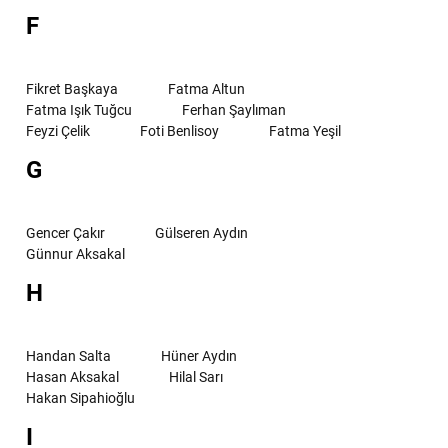
F
Fikret Başkaya
Fatma Altun
Fatma Işık Tuğcu
Ferhan Şaylıman
Feyzi Çelik
Foti Benlisoy
Fatma Yeşil
G
Gencer Çakır
Gülseren Aydın
Günnur Aksakal
H
Handan Salta
Hüner Aydın
Hasan Aksakal
Hilal Sarı
Hakan Sipahioğlu
I