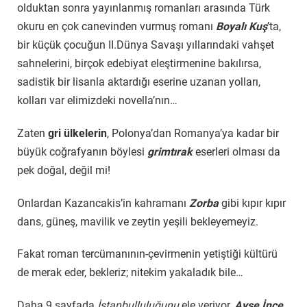
olduktan sonra yayınlanmış romanları arasında Türk
okuru en çok canevinden vurmuş romanı
Boyalı Kuş
’ta,
bir küçük çocuğun II.Dünya Savaşı yıllarındaki vahşet
sahnelerini, birçok edebiyat eleştirmenine bakılırsa,
sadistik bir lisanla aktardığı eserine uzanan yolları,
kolları var elimizdeki novella’nın…
Zaten
gri ülkelerin
, Polonya’dan Romanya’ya kadar bir
büyük coğrafyanın böylesi
grimtırak
eserleri olması da
pek doğal, değil mi!
Onlardan Kazancakis’in kahramanı
Zorba
gibi kıpır kıpır
dans, güneş, mavilik ve zeytin yeşili bekleyemeyiz.
Fakat roman tercümanının-çevirmenin yetiştiği kültürü
de merak eder, bekleriz; nitekim yakaladık bile…
Daha 9.sayfada
İstanbulluluğunu
ele veriyor,
Ayşe İnce