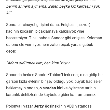
benim annem ayrı ama. Zaten başka kız kardeşim yok
ki!”
Sonra bir cinayet girişimi daha: Eniştesini, sevdiği
kadının kocasını bıçaklamaya kalkışıyor; yine
beceremiyor. Tıpkı babası Sandor gibi eniştesi Koloman
da onu ele vermiyor, hem zaten bıçak yarası çabuk
geçer.
“Adam öldürmek kim, ben kim!”
diyor.
Sonunda herkes Sandor/Tobias’I terk eder, o da gidip bir
garson kızla evlenir; bir şey olduğu yok, büyük hadiseler
beklemeyin ondan,
o sıradan biri
ve öylecene tarihin
karanlık dehlizlerinde kaybolup gider kahramanımız.
Polonyalı yazar
Jerzy Kosinski
’nin ABD vatandaşı