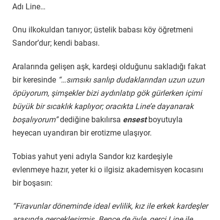
Adı Line…
Onu ilkokuldan tanıyor; üstelik babası köy öğretmeni
Sandor’dur; kendi babası.
Aralarında gelişen aşk, kardeşi olduğunu sakladığı fakat
bir keresinde
“…sımsıkı sarılıp dudaklarından uzun uzun
öpüyorum, şimşekler bizi aydınlatıp gök gürlerken içimi
büyük bir sıcaklık kaplıyor; oracıkta Line’e dayanarak
boşalıyorum”
dediğine bakılırsa
ensest
boyutuyla
heyecan uyandıran bir erotizme ulaşıyor.
Tobias yahut yeni adıyla Sandor kız kardeşiyle
evlenmeye hazır, yeter ki o ilgisiz akademisyen kocasını
bir boşasın:
“Firavunlar döneminde ideal evlilik, kız ile erkek kardeşler
arasında gerçekleşirmiş. Bence de öyle, gerçi Line ile