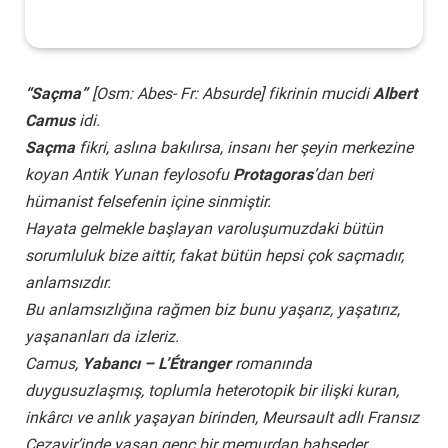
“Saçma”
[Osm: Abes- Fr: Absurde] fikrinin mucidi
Albert
Camus
idi.
Saçma
fikri, aslına bakılırsa, insanı her şeyin merkezine
koyan Antik Yunan feylosofu
Protagoras
’dan beri
hümanist felsefenin içine sinmiştir.
Hayata gelmekle başlayan varoluşumuzdaki bütün
sorumluluk bize aittir, fakat bütün hepsi çok saçmadır,
anlamsızdır.
Bu anlamsızlığına rağmen biz bunu yaşarız, yaşatırız,
yaşananları da izleriz.
Camus,
Yabancı – L’Étranger
romanında
duygusuzlaşmış, toplumla heterotopik bir ilişki kuran,
inkârcı ve anlık yaşayan birinden, Meursault adlı Fransız
Cezayir’inde yaşan genç bir memurdan bahseder.