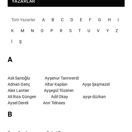
YAZARLAR
Tüm Yazarlar
A
B
C
D
E
F
G
H
I
K
M
N
O
P
R
S
T
U
V
Y
Z
İ
Ş
A
Aslı Sarıoğlu
Ayşenur Tanrıverdi
Adnan Genç
Altar Kaplan
Ayşe Şaşmazel
Alex Lantier
Ayşegül Tözeren
Ali Rıza Güngen
Adil Okay
ayşe düzkan
Aysel Dereli
Ann Telnaes
B