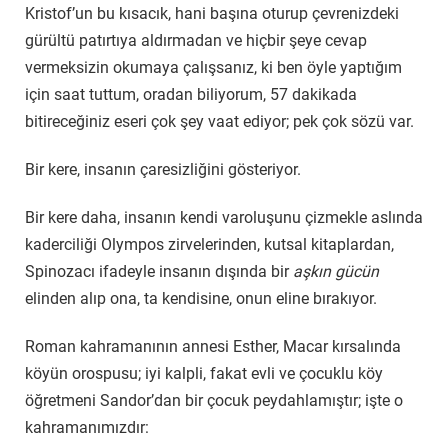
Kristof’un bu kısacık, hani başına oturup çevrenizdeki
gürültü patırtıya aldırmadan ve hiçbir şeye cevap
vermeksizin okumaya çalışsanız, ki ben öyle yaptığım
için saat tuttum, oradan biliyorum, 57 dakikada
bitireceğiniz eseri çok şey vaat ediyor; pek çok sözü var.
Bir kere, insanın çaresizliğini gösteriyor.
Bir kere daha, insanın kendi varoluşunu çizmekle aslında
kaderciliği Olympos zirvelerinden, kutsal kitaplardan,
Spinozacı ifadeyle insanın dışında bir
aşkın gücün
elinden alıp ona, ta kendisine, onun eline bırakıyor.
Roman kahramanının annesi Esther, Macar kırsalında
köyün orospusu; iyi kalpli, fakat evli ve çocuklu köy
öğretmeni Sandor’dan bir çocuk peydahlamıştır; işte o
kahramanımızdır: