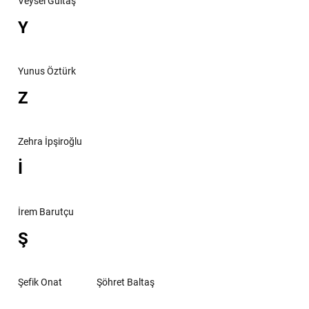
Veysel Gültaş
Y
Yunus Öztürk
Z
Zehra İpşiroğlu
İ
İrem Barutçu
Ş
Şefik Onat
Şöhret Baltaş