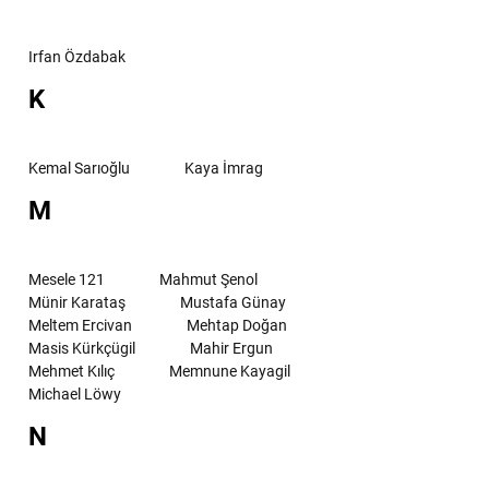
Irfan Özdabak
K
Kemal Sarıoğlu
Kaya İmrag
M
Mesele 121
Mahmut Şenol
Münir Karataş
Mustafa Günay
Meltem Ercivan
Mehtap Doğan
Masis Kürkçügil
Mahir Ergun
Mehmet Kılıç
Memnune Kayagil
Michael Löwy
N