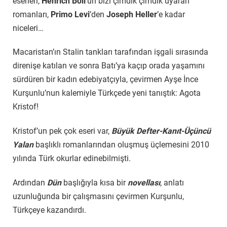
eserleri,
Henrich Böll
’ün bizi çimdik çimdik uyaran
romanları,
Primo Levi
’den
Joseph Heller
’e kadar
niceleri…
Macaristan’ın Stalin tankları tarafından işgali sırasında
direnişe katılan ve sonra Batı’ya kaçıp orada yaşamını
sürdüren bir kadın edebiyatçıyla, çevirmen Ayşe İnce
Kurşunlu’nun kalemiyle Türkçede yeni tanıştık: Agota
Kristof!
Kristof’un pek çok eseri var,
Büyük Defter-Kanıt-Üçüncü
Yalan
başlıklı romanlarından oluşmuş üçlemesini 2010
yılında Türk okurlar edinebilmişti.
Ardından
Dün
başlığıyla kısa bir
novellası
, anlatı
uzunluğunda bir çalışmasını çevirmen Kurşunlu,
Türkçeye kazandırdı.