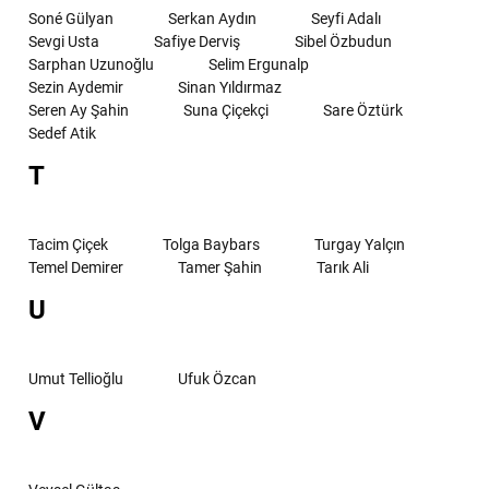
Soné Gülyan
Serkan Aydın
Seyfi Adalı
Sevgi Usta
Safiye Derviş
Sibel Özbudun
Sarphan Uzunoğlu
Selim Ergunalp
Sezin Aydemir
Sinan Yıldırmaz
Seren Ay Şahin
Suna Çiçekçi
Sare Öztürk
Sedef Atik
T
Tacim Çiçek
Tolga Baybars
Turgay Yalçın
Temel Demirer
Tamer Şahin
Tarık Ali
U
Umut Tellioğlu
Ufuk Özcan
V