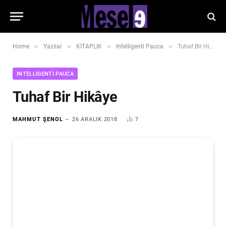
»
»
»
»
Home
Yazılar
KİTAPLIK
Intelligenti Pauca
Tuhaf Bir Hikâye
INTELLIGENTI PAUCA
Tuhaf Bir Hikâye
MAHMUT ŞENOL
26 ARALIK 2018
7