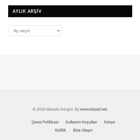
AYLIK ARŞİV
AYLIK
ARŞİV
© 2026 Mesele Dergisi. By
www.bizsel.net
.
Çerez Politikası
Kullanım Koşulları
Künye
Gizlilik
Bize Ulaşın