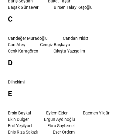
Barış Soydan
Buket Taşar
Başak Günsever
Birsen Talay Keşoğlu
C
Candeğer Muradoğlu
Candan Yıldız
Can Ateş
Cengiz Başkaya
Cenk Karagören
Çıkışta Yazışalım
D
Dilhekimi
E
Ersin Baykal
Eylem Ejder
Egemen Yılgür
Ekin Dülger
Ergun Aydınoğlu
Erol Yeşilyurt
Ebru Soytemel
Enis Rıza Sakızlı
Eser Ördem