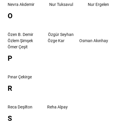
Nevra Akdemir
Nur Tuksavul
Nur Ergelen
O
Özen B. Demir
Özgür Seyhan
Özlem Şimşek
Özge Kar
Osman Akınhay
Ömer Çeşit
P
Pınar Çekirge
R
Reca Deşilton
Reha Alpay
S