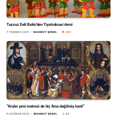
Tuzsuz Deli Bekir’den Tiyatrokrasi dersi
7 TEMMUZ 2025
MAHMUT ŞENOL
353
“Kralın yeni metresi de hiç fena değilmiş hani!”
9 HAZIRAN 2025
MAHMUT ŞENOL
86