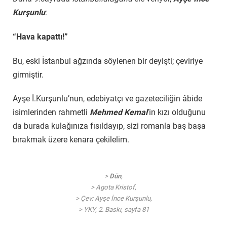
Kurşunlu
:
“Hava kapattı!”
Bu, eski İstanbul ağzında söylenen bir deyişti; çeviriye
girmiştir.
Ayşe İ.Kurşunlu’nun, edebiyatçı ve gazeteciliğin âbide
isimlerinden rahmetli
Mehmed Kemal
’in kızı olduğunu
da burada kulağınıza fısıldayıp, sizi romanla baş başa
bırakmak üzere kenara çekilelim.
>
Dün
,
> Agota Kristof,
> Çev: Ayşe İnce Kurşunlu,
> YKY, 2. Baskı, sayfa 81