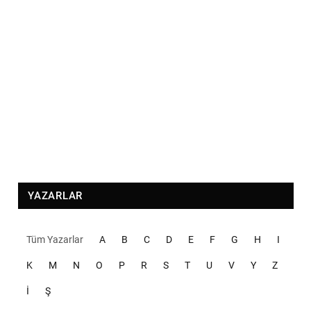
YAZARLAR
Tüm Yazarlar
A
B
C
D
E
F
G
H
I
K
M
N
O
P
R
S
T
U
V
Y
Z
İ
Ş