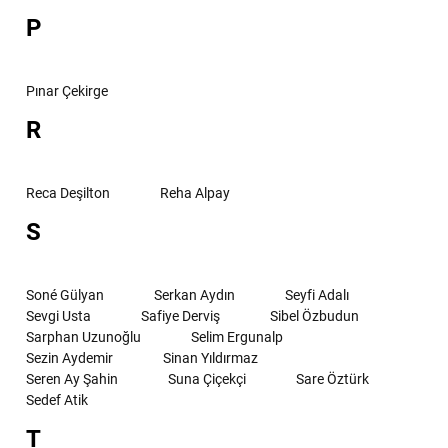
P
Pınar Çekirge
R
Reca Deşilton
Reha Alpay
S
Soné Gülyan
Serkan Aydın
Seyfi Adalı
Sevgi Usta
Safiye Derviş
Sibel Özbudun
Sarphan Uzunoğlu
Selim Ergunalp
Sezin Aydemir
Sinan Yıldırmaz
Seren Ay Şahin
Suna Çiçekçi
Sare Öztürk
Sedef Atik
T