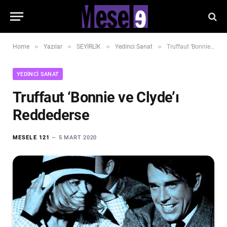
»
»
»
»
Home
Yazılar
SEYİRLİK
Yedinci Sanat
Truffaut ‘Bonnie ve Clyde’ı Reddederse
YEDINCI SANAT
Truffaut ‘Bonnie ve Clyde’ı
Reddederse
MESELE 121
5 MART 2020