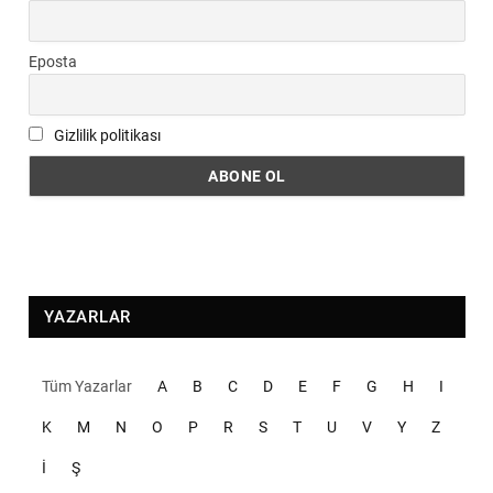
Eposta
Gizlilik politikası
YAZARLAR
Tüm Yazarlar
A
B
C
D
E
F
G
H
I
K
M
N
O
P
R
S
T
U
V
Y
Z
İ
Ş