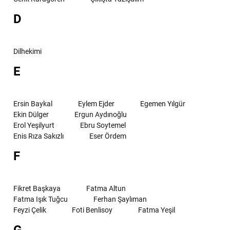
D
Dilhekimi
E
Ersin Baykal
Eylem Ejder
Egemen Yılgür
Ekin Dülger
Ergun Aydınoğlu
Erol Yeşilyurt
Ebru Soytemel
Enis Rıza Sakızlı
Eser Ördem
F
Fikret Başkaya
Fatma Altun
Fatma Işık Tuğcu
Ferhan Şaylıman
Feyzi Çelik
Foti Benlisoy
Fatma Yeşil
G