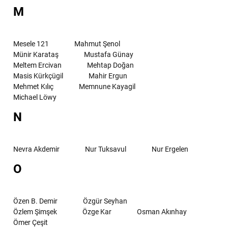
M
Mesele 121
Mahmut Şenol
Münir Karataş
Mustafa Günay
Meltem Ercivan
Mehtap Doğan
Masis Kürkçügil
Mahir Ergun
Mehmet Kılıç
Memnune Kayagil
Michael Löwy
N
Nevra Akdemir
Nur Tuksavul
Nur Ergelen
O
Özen B. Demir
Özgür Seyhan
Özlem Şimşek
Özge Kar
Osman Akınhay
Ömer Çeşit