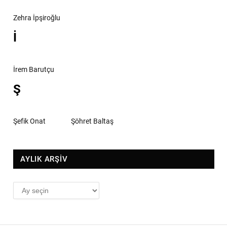
Zehra İpşiroğlu
İ
İrem Barutçu
Ş
Şefik Onat
Şöhret Baltaş
AYLIK ARŞİV
AYLIK
ARŞİV