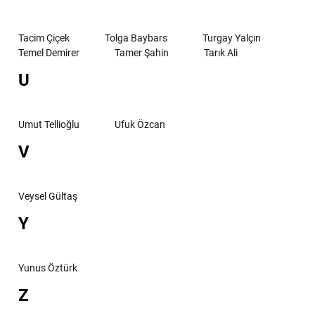
Tacim Çiçek
Tolga Baybars
Turgay Yalçın
Temel Demirer
Tamer Şahin
Tarık Ali
U
Umut Tellioğlu
Ufuk Özcan
V
Veysel Gültaş
Y
Yunus Öztürk
Z