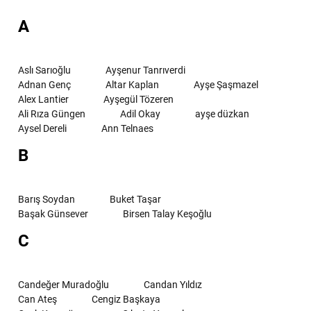
A
Aslı Sarıoğlu
Ayşenur Tanrıverdi
Adnan Genç
Altar Kaplan
Ayşe Şaşmazel
Alex Lantier
Ayşegül Tözeren
Ali Rıza Güngen
Adil Okay
ayşe düzkan
Aysel Dereli
Ann Telnaes
B
Barış Soydan
Buket Taşar
Başak Günsever
Birsen Talay Keşoğlu
C
Candeğer Muradoğlu
Candan Yıldız
Can Ateş
Cengiz Başkaya