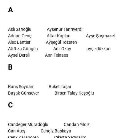
A
Aslı Sarıoğlu
Ayşenur Tanrıverdi
Adnan Genç
Altar Kaplan
Ayşe Şaşmazel
Alex Lantier
Ayşegül Tözeren
Ali Rıza Güngen
Adil Okay
ayşe düzkan
Aysel Dereli
Ann Telnaes
B
Barış Soydan
Buket Taşar
Başak Günsever
Birsen Talay Keşoğlu
C
Candeğer Muradoğlu
Candan Yıldız
Can Ateş
Cengiz Başkaya
Cenk Karagören
Çıkışta Yazışalım