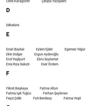
Cenk Karagören
Çıkışta Yazışalım
D
Dilhekimi
E
Ersin Baykal
Eylem Ejder
Egemen Yılgür
Ekin Dülger
Ergun Aydınoğlu
Erol Yeşilyurt
Ebru Soytemel
Enis Rıza Sakızlı
Eser Ördem
F
Fikret Başkaya
Fatma Altun
Fatma Işık Tuğcu
Ferhan Şaylıman
Feyzi Çelik
Foti Benlisoy
Fatma Yeşil