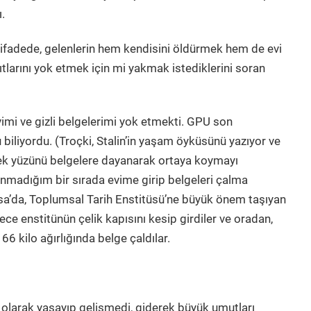
.
i ifadede, gelenlerin hem kendisini öldürmek hem de evi
ıtlarını yok etmek için mi yakmak istediklerini soran
vimi ve gizli belgelerimi yok etmekti. GPU son
biliyordu. (Troçki, Stalin’in yaşam öyküsünü yazıyor ve
çek yüzünü belgelere dayanarak ortaya koymayı
nmadığım bir sırada evime girip belgeleri çalma
sa’da, Toplumsal Tarih Enstitüsü’ne büyük önem taşıyan
ece enstitünün çelik kapısını kesip girdiler ve oradan,
6 kilo ağırlığında belge çaldılar.
 olarak yaşayıp gelişmedi, giderek büyük umutları