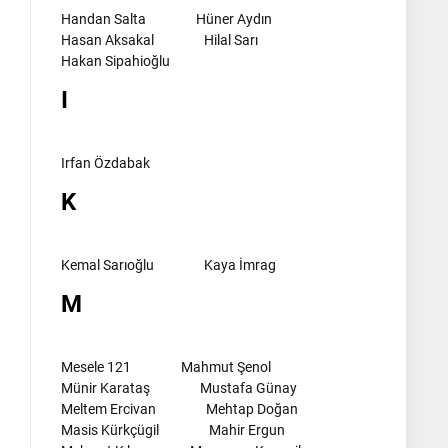
Handan Salta
Hüner Aydın
Hasan Aksakal
Hilal Sarı
Hakan Sipahioğlu
I
Irfan Özdabak
K
Kemal Sarıoğlu
Kaya İmrag
M
Mesele 121
Mahmut Şenol
Münir Karataş
Mustafa Günay
Meltem Ercivan
Mehtap Doğan
Masis Kürkçügil
Mahir Ergun