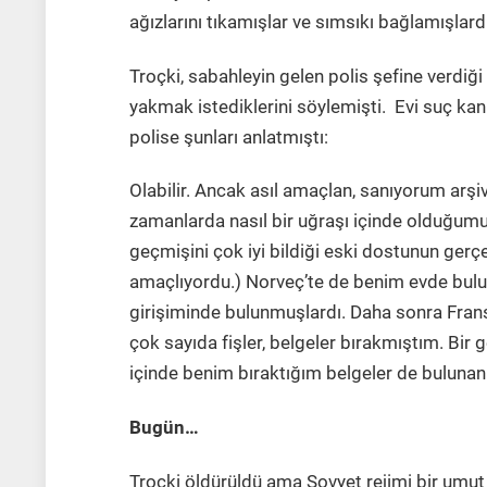
ağızlarını tıkamışlar ve sımsıkı bağlamışlardı
Troçki, sabahleyin gelen polis şefine verdiğ
yakmak istediklerini söylemişti. Evi suç kan
polise şunları anlatmıştı:
Olabilir. Ancak asıl amaçlan, sanıyorum arşi
zamanlarda nasıl bir uğraşı içinde olduğumu 
geçmişini çok iyi bildiği eski dostunun ger
amaçlıyordu.) Norveç’te de benim evde bulu
girişiminde bulunmuşlardı. Daha sonra Fran
çok sayıda fişler, belgeler bırakmıştım. Bir g
içinde benim bıraktığım belgeler de bulunan 6
Bugün…
Troçki öldürüldü ama Sovyet rejimi bir umut