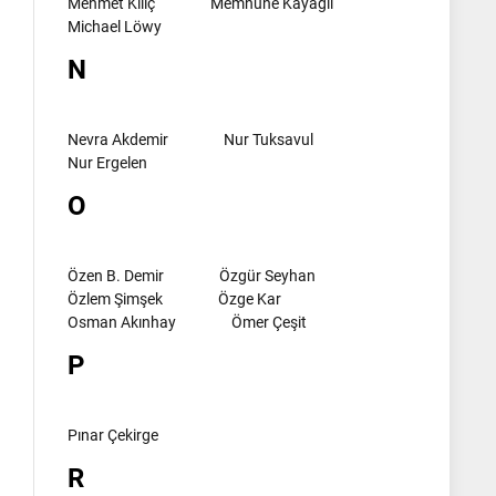
Mehmet Kılıç
Memnune Kayagil
Michael Löwy
N
Nevra Akdemir
Nur Tuksavul
Nur Ergelen
O
Özen B. Demir
Özgür Seyhan
Özlem Şimşek
Özge Kar
Osman Akınhay
Ömer Çeşit
P
Pınar Çekirge
l
R