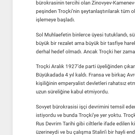
bürokrasinin tercihi olan Zinovyev-Kamenev-
peşinden Troçki’nin şeytanlaştırılarak tüm
işlemeye başladı.
Sol Muhlaefetin binlerce üyesi tutuklandı, s
büyük bir rezalet ama büyük bir tasfiye harek
derhal hedef olmadı. Ancak Troçki her zama
Troçki Aralık 1927’de parti üyeliğinden çıkar
Büyükadada 4 yıl kaldı. Fransa ve birkaç Av
kişiliğinin emperyalist devletleri rahatsız et
uzun süreliğine kabul etmiyordu.
Sovyet bürokrasisi işçi devrimini temsil ede
istiyordu ve bunda Troçki’ye yer yoktu. Troç
Rus Devrim Tarihi gibi ciltlerle ifade edilen k
üzerineydi ve bu çalışma Stalin’i bir hayli en