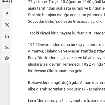
77 yıl önce, Troçki 20 Ağustos 1940 günü ken
PAYLAŞ
ajanı tarafından suikasta uğradı ve bir gün 
Stalin’in bir ajanı olduğu ancak on yıl sonra,
Sovyetler Birliği’nde esen Glasnost ‘açıklık’ 
Troçki siyasi bir cinayete kurban gitti. Nede
1917 Devriminden daha birkaç yıl sonra, dün
Almanya, Finlandiya ve Macaristan’da patlayan
Rusya’da iktidarın işçi, asker ve köylü sovyet
uluslararası devrim ilerlemedi. 1922 yılında So
bir devasa ülke konumuna geldi.
Bolşeviklerin öngördüğü gibi, Alman devrimi y
ülke olarak sorunlarla boğuşmak kaçınılmazdı.
Lenin’den sonra partinin yönetimi üzerinde s