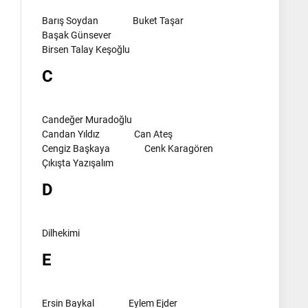
Barış Soydan
Buket Taşar
Başak Günsever
Birsen Talay Keşoğlu
C
Candeğer Muradoğlu
Candan Yıldız
Can Ateş
Cengiz Başkaya
Cenk Karagören
Çıkışta Yazışalım
D
Dilhekimi
E
Ersin Baykal
Eylem Ejder