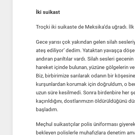
İki suikast
Troçki iki suikaste de Meksika’da uğradı. İlk 
Gece yarısı çok yakından gelen silah sesleri
ateş ediliyor’ dedim. Yataktan yavaşça döşe
andıran parıltılar vardı. Silah sesleri gecenin
hareket içinde bulunan, yüzüne gölgelerin ve 
Biz, birbirimize sarılarak odanın bir köşesin
kurşunlardan korumak için doğruldum, o beni 
uzun süre kesilmedi. Sonra birdenbire her ş
kaçırıldığını, dostlarımızın öldürüldüğünü 
başladım.
Meçhul suikastçılar polis üniforması giyerek 
bekleyen polislerle muhafızlara denetim amacı