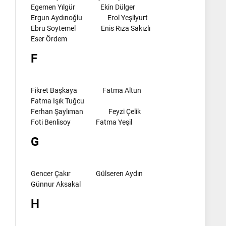
Egemen Yılgür
Ekin Dülger
Ergun Aydınoğlu
Erol Yeşilyurt
Ebru Soytemel
Enis Rıza Sakızlı
Eser Ördem
F
Fikret Başkaya
Fatma Altun
Fatma Işık Tuğcu
Ferhan Şaylıman
Feyzi Çelik
Foti Benlisoy
Fatma Yeşil
G
Gencer Çakır
Gülseren Aydın
Günnur Aksakal
H