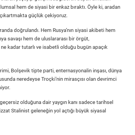
umsal hem de siyasi bir enkaz bıraktı. Öyle ki, aradan
 çıkartmakta güçlük çekiyoruz.
oranda doğrulandı. Hem Rusya’nın siyasi akibeti hem
ya savaşı hem de uluslararası bir örgüt,
ne kadar tutarlı ve isabetli olduğu bugün apaçık
rimi, Bolşevik tipte parti, enternasyonalin inşası, dünya
nusunda neredeyse Troçki’nin mirasçısı olan devrimci
iyor.
 geçersiz olduğuna dair yaygın kanı sadece tarihsel
zzat Stalinist geleneğin yol açtığı büyük siyasal