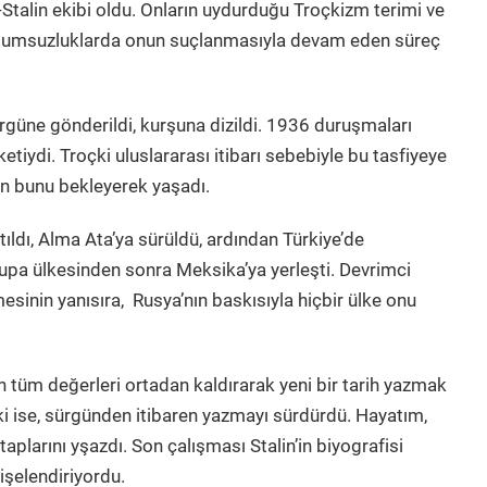
Stalin ekibi oldu. Onların uydurduğu Troçkizm terimi ve
 olumsuzluklarda onun suçlanmasıyla devam eden süreç
ürgüne gönderildi, kurşuna dizildi. 1936 duruşmaları
etiydi. Troçki uluslararası itibarı sebebiyle bu tasfiyeye
n bunu bekleyerek yaşadı.
tıldı, Alma Ata’ya sürüldü, ardından Türkiye’de
rupa ülkesinden sonra Meksika’ya yerleşti. Devrimci
mesinin yanısıra, Rusya’nın baskısıyla hiçbir ülke onu
n tüm değerleri ortadan kaldırarak yeni bir tarih yazmak
ki ise, sürgünden itibaren yazmayı sürdürdü. Hayatım,
itaplarını yşazdı. Son çalışması Stalin’in biyografisi
dişelendiriyordu.