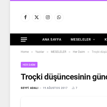
Facebook
X
Instagram
WhatsApp
(Twitter)
ANA SAYFA
MESELELER
K
»
»
»
»
Home
Yazılar
MESELELER
Her Daim
Troçki düşü
HER DAIM
Troçki düşüncesinin günc
SEYFI ADALI
19 AĞUSTOS 2017
7