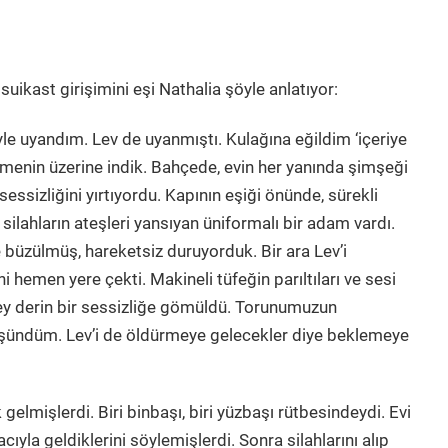
suikast girişimini eşi Nathalia şöyle anlatıyor:
yle uyandım. Lev de uyanmıştı. Kulağına eğildim ‘içeriye
menin üzerine indik. Bahçede, evin her yanında şimşeği
 sessizliğini yırtıyordu. Kapının eşiği önünde, sürekli
silahların ateşleri yansıyan üniformalı bir adam vardı.
e büzülmüş, hareketsiz duruyorduk. Bir ara Lev’i
hemen yere çekti. Makineli tüfeğin parıltıları ve sesi
ey derin bir sessizliğe gömüldü. Torunumuzun
düşündüm. Lev’i de öldürmeye gelecekler diye beklemeye
gelmişlerdi. Biri binbaşı, biri yüzbaşı rütbesindeydi. Evi
yla geldiklerini söylemişlerdi. Sonra silahlarını alıp