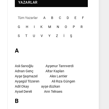
YAZARLAR
Tüm Yazarlar
A
B
C
D
E
F
G
H
I
K
M
N
O
P
R
S
T
U
V
Y
Z
İ
Ş
A
Aslı Sarıoğlu
Ayşenur Tanrıverdi
Adnan Genç
Altar Kaplan
Ayşe Şaşmazel
Alex Lantier
Ayşegül Tözeren
Ali Rıza Güngen
Adil Okay
ayşe düzkan
Aysel Dereli
Ann Telnaes
B