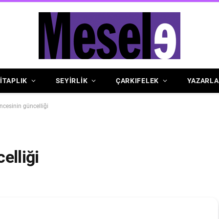
İTAPLIK
SEYİRLİK
ÇARKIFELEK
YAZARLA
ncesinin güncelliği
elliği