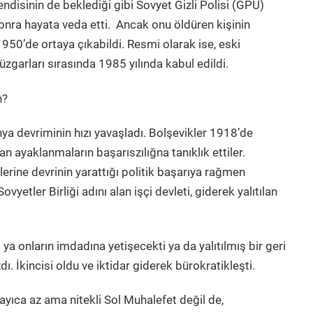
disinin de beklediği gibi Sovyet Gizli Polisi (GPU)
sonra hayata veda etti. Ancak onu öldüren kişinin
 1950’de ortaya çıkabildi. Resmi olarak ise, eski
rüzgarları sırasında 1985 yılında kabul edildi.
n?
ya devriminin hızı yavaşladı. Bolşevikler 1918’de
 ayaklanmaların başarıszılığna tanıklık ettiler.
lerine devrinin yarattığı politik başarıya rağmen
vyetler Birliği adını alan işçi devleti, giderek yalıtılan
a onların imdadına yetişecekti ya da yalıtılmış bir geri
 İkincisi oldu ve iktidar giderek bürokratikleşti.
ayıca az ama nitekli Sol Muhalefet değil de,