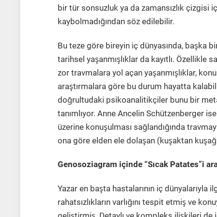
bir tür sonsuzluk ya da zamansızlık çizgisi ic
kaybolmadığından söz edilebilir.
Bu teze göre bireyin iç dünyasında, başka b
tarihsel yaşanmışlıklar da kayıtlı. Özellikle sa
zor travmalara yol açan yaşanmışlıklar, konu
araştırmalara göre bu durum hayatta kalabilmek 
doğrultudaki psikoanalitikçiler bunu bir met
tanımlıyor. Anne Ancelin Schützenberger ise u
üzerine konuşulması sağlandığında travmaya 
ona göre elden ele dolaşan (kuşaktan kuşa
Genosoziagram içinde “Sıcak Patates”i a
Yazar en başta hastalarının iç dünyalarıyla 
rahatsızlıkların varlığını tespit etmiş ve kon
geliştirmiş. Detaylı ve kompleks ilişkileri de 