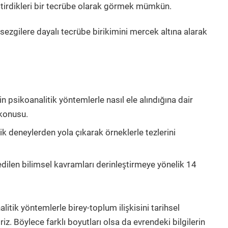
̧tirdikleri bir tecrübe olarak görmek mümkün.
sezgilere dayalı tecrübe birikimini mercek altına alarak
in psikoanalitik yöntemlerle nasıl ele alındığına dair
̈zkonusu.
tik deneylerden yola çıkarak örneklerle tezlerini
zü edilen bilimsel kavramları derinleştirmeye yönelik 14
alitik yöntemlerle birey-toplum ilişkisini tarihsel
riz. Böylece farklı boyutları olsa da evrendeki bilgilerin