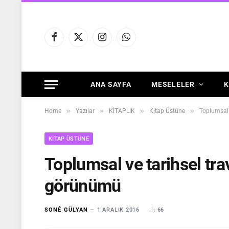
Facebook
X
Instagram
WhatsApp
(Twitter)
ANA SAYFA
MESELELER
K
»
»
»
»
Home
Yazılar
KİTAPLIK
Kitap Üstüne
Toplumsal 
KITAP ÜSTÜNE
Toplumsal ve tarihsel tra
görünümü
SONÉ GÜLYAN
1 ARALIK 2016
66