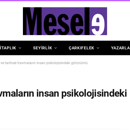
İTAPLIK
SEYİRLİK
ÇARKIFELEK
YAZARLA
ve tarihsel travmaların insan psikolojisindeki görünümü
vmaların insan psikolojisindeki