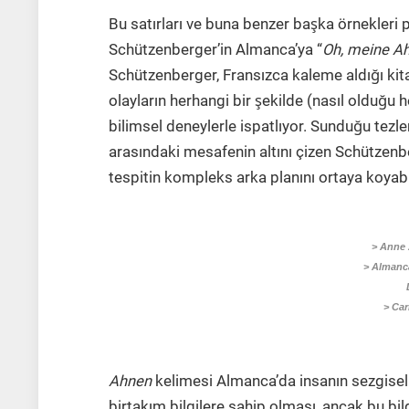
Bu satırları ve buna benzer başka örnekleri p
Schützenberger’in Almanca’ya “
Oh, meine A
Schützenberger, Fransızca kaleme aldığı kit
olayların herhangi bir şekilde (nasıl olduğu hen
bilimsel deneylerle ispatlıyor. Sunduğu tezl
arasındaki mesafenin altını çizen Schützenber
tespitin kompleks arka planını ortaya koyabile
> Anne 
> Almanc
> Car
Ahnen
kelimesi Almanca’da insanın sezgisel y
birtakım bilgilere sahip olması, ancak bu bi