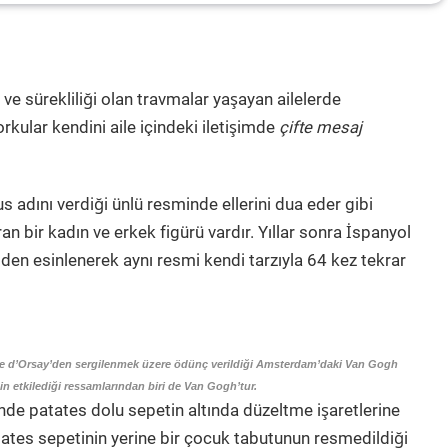
 ve sürekliliği olan travmalar yaşayan ailelerde
rkular kendini aile içindeki iletişimde
çifte mesaj
adını verdiği ünlü resminde ellerini dua eder gibi
n bir kadın ve erkek figürü vardır. Yıllar sonra İspanyol
n esinlenerek aynı resmi kendi tarzıyla 64 kez tekrar
ée d’Orsay’den sergilenmek üzere ödünç verildiği Amsterdam’daki Van Gogh
’nin etkilediği ressamlarından biri de Van Gogh’tur.
ğinde patates dolu sepetin altında düzeltme işaretlerine
ates sepetinin yerine bir çocuk tabutunun resmedildiği