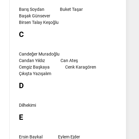
Barış Soydan
Buket Taşar
Başak Günsever
Birsen Talay Keşoğlu
C
Candeğer Muradoğlu
Candan Yıldız
Can Ateş
Cengiz Başkaya
Cenk Karagören
Çıkışta Yazışalım
D
Dilhekimi
E
Ersin Baykal
Eylem Ejder