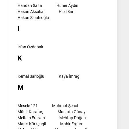
Handan Salta
Hüner Aydın
Hasan Aksakal
Hilal Sarı
Hakan Sipahioğlu
I
Irfan Özdabak
K
Kemal Sarıoğlu
Kaya İmrag
M
Mesele 121
Mahmut Şenol
Münir Karataş
Mustafa Günay
Meltem Ercivan
Mehtap Doğan
Masis Kürkçügil
Mahir Ergun