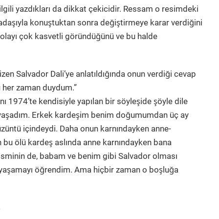
e ilgili yazdıkları da dikkat çekicidir. Ressam o resimdeki
şıyla konuştuktan sonra değiştirmeye karar verdiğini
layı çok kasvetli göründüğünü ve bu halde
̧izen Salvador Dali’ye anlatıldığında onun verdiği cevap
unu her zaman duydum.”
 1974’te kendisiyle yapılan bir söyleşide şöyle dile
̈ yaşadım. Erkek kardeşim benim doğumumdan üç ay
̈züntü içindeydi. Daha onun karnındayken anne-
u ölü kardeş aslında anne karnındayken bana
un isminin de, babam ve benim gibi Salvador olması
la yaşamayı öğrendim. Ama hiçbir zaman o boşluğa