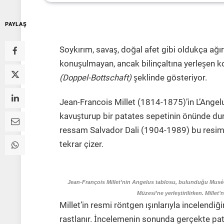
PAYLAŞ
Soykırım, savaş, doğal afet gibi oldukça ağır
konuşulmayan, ancak bilinçaltına yerleşen ko
(Doppel-Bottschaft)
şeklinde gösteriyor.
Jean-Francois Millet (1814-1875)’in L’Angelus 
kavuşturup bir patates sepetinin önünde dura
ressam Salvador Dali (1904-1989) bu resimde
tekrar çizer.
Jean-François Millet’nin Angelus tablosu, bulunduğu Mus
Müzesi’ne yerleştirilirken. Millet
Millet’in resmi röntgen ışınlarıyla incelendi
rastlanır. İncelemenin sonunda gerçekte pat