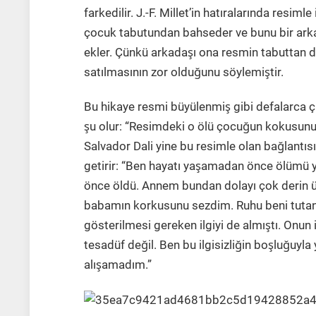
farkedilir. J.-F. Millet’in hatıralarında resiml
çocuk tabutundan bahseder ve bunu bir arkada
ekler. Çünkü arkadaşı ona resmin tabuttan do
satılmasının zor olduğunu söylemiştir.
Bu hikaye resmi büyülenmiş gibi defalarca c
şu olur: “Resimdeki o ölü çocuğun kokus
Salvador Dali yine bu resimle olan bağlantısını
getirir: “Ben hayatı yaşamadan önce ölümu
önce öldü. Annem bundan dolayı çok derin u
babamın korkusunu sezdim. Ruhu beni tutan b
gösterilmesi gereken ilgiyi de almıştı. On
tesadüf değil. Ben bu ilgisizliğin boşluğuy
alışamadım.”