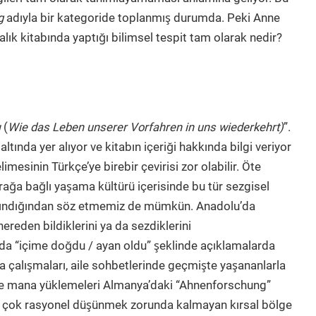
g
adıyla bir kategoride toplanmış durumda. Peki Anne
lık kitabında yaptığı bilimsel tespit tam olarak nedir?
ı
(
Wie das Leben unserer Vorfahren in uns wiederkehrt)
”.
tında yer alıyor ve kitabın içeriği hakkında bilgi veriyor
esinin Türkçe’ye birebir çevirisi zor olabilir. Öte
a bağlı yaşama kültürü içerisinde bu tür sezgisel
 alındığından söz etmemiz de mümkün. Anadolu’da
nereden bildiklerini ya da sezdiklerini
a “içime doğdu / ayan oldu” şeklinde açıklamalarda
 çalışmaları, aile sohbetlerinde geçmişte yaşananlarla
lerine mana yüklemeleri Almanya’daki “Ahnenforschung”
çok rasyonel düşünmek zorunda kalmayan kırsal bölge