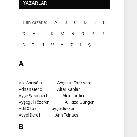
YAZARLAR
Tüm Yazarlar
A
B
C
D
E
F
G
H
I
K
M
N
O
P
R
S
T
U
V
Y
Z
İ
Ş
A
Aslı Sarıoğlu
Ayşenur Tanrıverdi
Adnan Genç
Altar Kaplan
Ayşe Şaşmazel
Alex Lantier
Ayşegül Tözeren
Ali Rıza Güngen
Adil Okay
ayşe düzkan
Aysel Dereli
Ann Telnaes
B