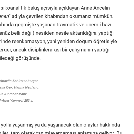
sikoanalitik bakış açısıyla açıklayan Anne Ancelin
hnen
” adıyla çevrilen kitabından okumanız mümkün.
abında geçmişte yaşanan travmatik ve önemli bazı
üz belli değil) nesilden nesile aktarıldığını, yaptığı
erinde reenkarnasyon, yani yeniden doğum öğretisiyle
ger, ancak disiplinlerarası bir çalışmanın yaptığı
ceği görüşünde.
Ancelin Schützenberger
aya Çev: Hanna Neufang,
Dr. Albrecht Mahr
l-Auer Yayınevi 253 s.
olla yaşanmış ya da yaşanacak olan olaylar hakkında
lgileri tam olarak tanımlayamaması anlamına geliyor. Bu