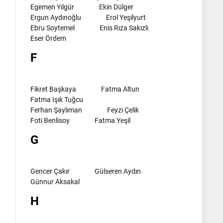
Egemen Yılgür
Ekin Dülger
Ergun Aydınoğlu
Erol Yeşilyurt
Ebru Soytemel
Enis Rıza Sakızlı
Eser Ördem
F
Fikret Başkaya
Fatma Altun
Fatma Işık Tuğcu
Ferhan Şaylıman
Feyzi Çelik
Foti Benlisoy
Fatma Yeşil
G
Gencer Çakır
Gülseren Aydın
Günnur Aksakal
H