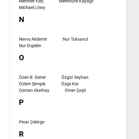
Mehmet Kılıç
Memnune Kayagil
Michael Löwy
N
Nevra Akdemir
Nur Tuksavul
Nur Ergelen
O
Özen B. Demir
Özgür Seyhan
Özlem Şimşek
Özge Kar
Osman Akınhay
Ömer Çeşit
P
Pınar Çekirge
R