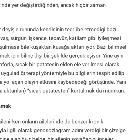
̧inde yer değiştirdiğinden, ancak hiçbir zaman
ir deyişle ruhunda kendisinin tecrübe etmediği bazı
vaş, sürgün, işkence, tecavüz, katliam gibi iyileşmesi
şulmasa bile kuşaktan kuşağa aktarılıyor. Bazı bilimsel
için bilinç dışı bir şekilde gerçekleşiyor. Yine aynı
aforla, sıcak bir patatesin elden ele verilmesi olarak
yguladığı terapi yöntemiyle bu bilgilerin tespit edilip
yol açan olayın etkisini kaybedeceği görüşünde. Yani
ğa aktarılan) “sıcak patatesten” kurtulmak da mümkün.
ramak
ilgilenirken onların ailelerinde de benzer kronik
uyla ilgili olarak genosoziagram adını verdiği bir çizelge
içine alan bu çizelge, bir ailenin soyağacını inceler