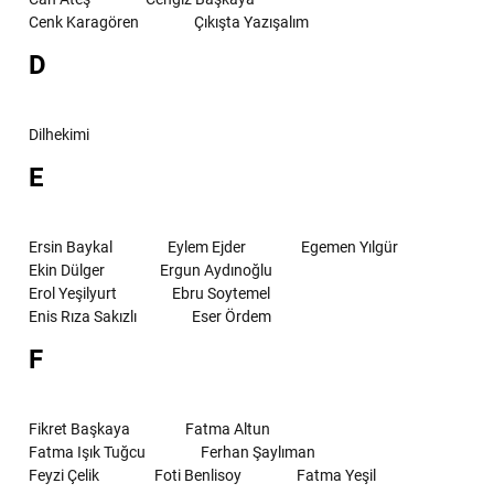
Cenk Karagören
Çıkışta Yazışalım
D
Dilhekimi
E
Ersin Baykal
Eylem Ejder
Egemen Yılgür
Ekin Dülger
Ergun Aydınoğlu
Erol Yeşilyurt
Ebru Soytemel
Enis Rıza Sakızlı
Eser Ördem
F
Fikret Başkaya
Fatma Altun
Fatma Işık Tuğcu
Ferhan Şaylıman
Feyzi Çelik
Foti Benlisoy
Fatma Yeşil