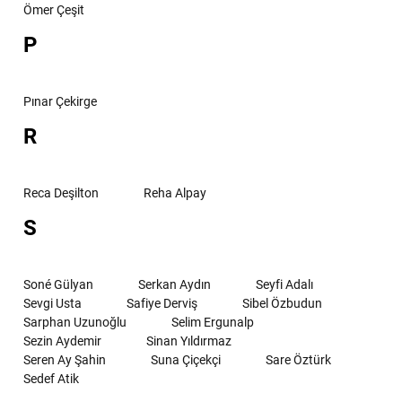
Ömer Çeşit
P
Pınar Çekirge
R
Reca Deşilton
Reha Alpay
S
Soné Gülyan
Serkan Aydın
Seyfi Adalı
Sevgi Usta
Safiye Derviş
Sibel Özbudun
Sarphan Uzunoğlu
Selim Ergunalp
Sezin Aydemir
Sinan Yıldırmaz
Seren Ay Şahin
Suna Çiçekçi
Sare Öztürk
Sedef Atik