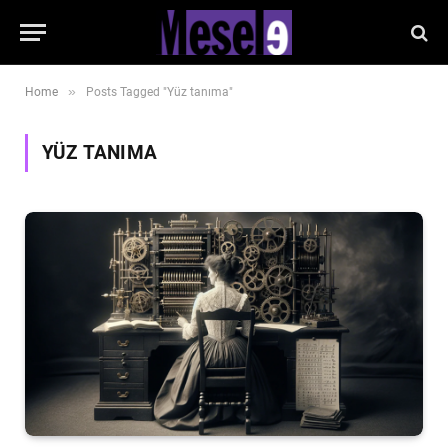
»
Home
Posts Tagged "Yüz tanıma"
YÜZ TANIMA