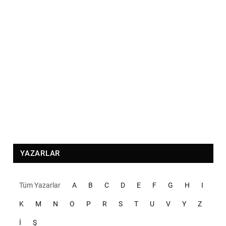
YAZARLAR
Tüm Yazarlar
A
B
C
D
E
F
G
H
I
K
M
N
O
P
R
S
T
U
V
Y
Z
İ
Ş