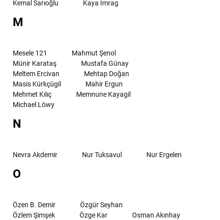
Kemal Sarıoğlu
Kaya İmrag
M
Mesele 121
Mahmut Şenol
Münir Karataş
Mustafa Günay
Meltem Ercivan
Mehtap Doğan
Masis Kürkçügil
Mahir Ergun
Mehmet Kılıç
Memnune Kayagil
Michael Löwy
N
Nevra Akdemir
Nur Tuksavul
Nur Ergelen
O
Özen B. Demir
Özgür Seyhan
Özlem Şimşek
Özge Kar
Osman Akınhay