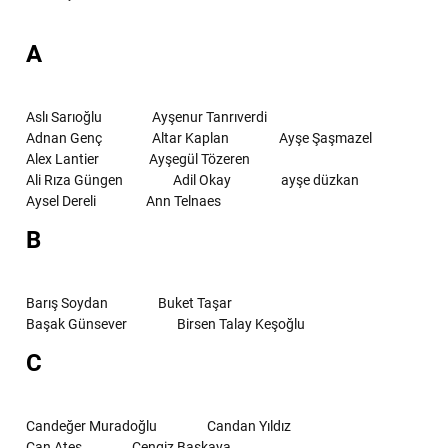
A
Aslı Sarıoğlu
Ayşenur Tanrıverdi
Adnan Genç
Altar Kaplan
Ayşe Şaşmazel
Alex Lantier
Ayşegül Tözeren
Ali Rıza Güngen
Adil Okay
ayşe düzkan
Aysel Dereli
Ann Telnaes
B
Barış Soydan
Buket Taşar
Başak Günsever
Birsen Talay Keşoğlu
C
Candeğer Muradoğlu
Candan Yıldız
Can Ateş
Cengiz Başkaya