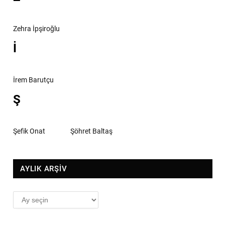
Zehra İpşiroğlu
İ
İrem Barutçu
Ş
Şefik Onat
Şöhret Baltaş
AYLIK ARŞİV
AYLIK
ARŞİV