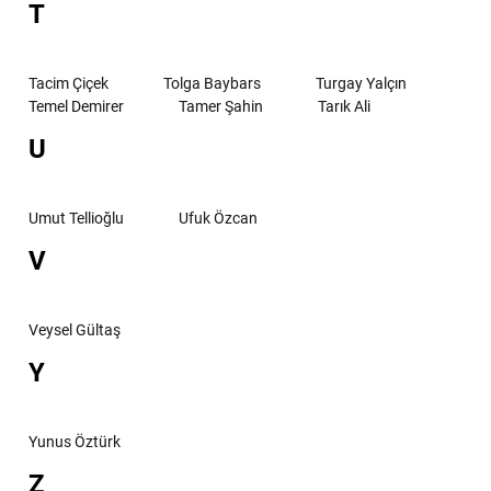
T
Tacim Çiçek
Tolga Baybars
Turgay Yalçın
Temel Demirer
Tamer Şahin
Tarık Ali
U
Umut Tellioğlu
Ufuk Özcan
V
Veysel Gültaş
Y
Yunus Öztürk
Z