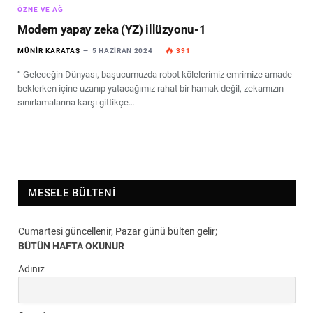
ÖZNE VE AĞ
Modern yapay zeka (YZ) illüzyonu-1
MÜNIR KARATAŞ
5 HAZIRAN 2024
391
“ Geleceğin Dünyası, başucumuzda robot kölelerimiz emrimize amade
beklerken içine uzanıp yatacağımız rahat bir hamak değil, zekamızın
sınırlamalarına karşı gittikçe…
MESELE BÜLTENI
Cumartesi güncellenir, Pazar günü bülten gelir;
BÜTÜN HAFTA OKUNUR
Adınız