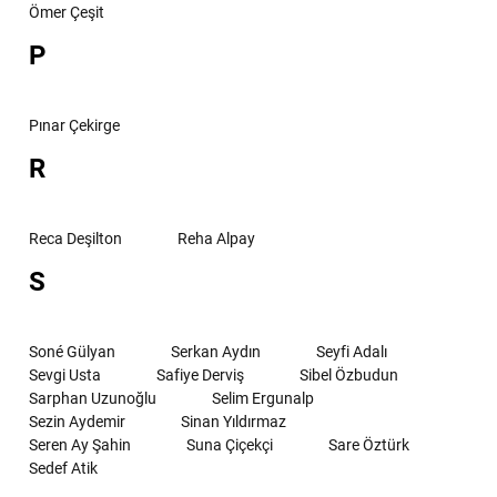
Ömer Çeşit
P
Pınar Çekirge
R
Reca Deşilton
Reha Alpay
S
Soné Gülyan
Serkan Aydın
Seyfi Adalı
Sevgi Usta
Safiye Derviş
Sibel Özbudun
Sarphan Uzunoğlu
Selim Ergunalp
Sezin Aydemir
Sinan Yıldırmaz
Seren Ay Şahin
Suna Çiçekçi
Sare Öztürk
Sedef Atik