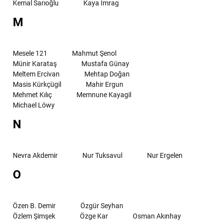
Kemal Sarıoğlu
Kaya İmrag
M
Mesele 121
Mahmut Şenol
Münir Karataş
Mustafa Günay
Meltem Ercivan
Mehtap Doğan
Masis Kürkçügil
Mahir Ergun
Mehmet Kılıç
Memnune Kayagil
Michael Löwy
N
Nevra Akdemir
Nur Tuksavul
Nur Ergelen
O
Özen B. Demir
Özgür Seyhan
Özlem Şimşek
Özge Kar
Osman Akınhay