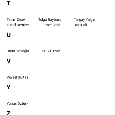
T
Tacim Çiçek
Tolga Baybars
Turgay Yalçın
Temel Demirer
Tamer Şahin
Tarık Ali
U
Umut Tellioğlu
Ufuk Özcan
V
Veysel Gültaş
Y
Yunus Öztürk
Z