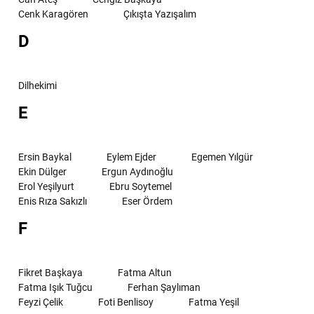
Cenk Karagören
Çıkışta Yazışalım
D
Dilhekimi
E
Ersin Baykal
Eylem Ejder
Egemen Yılgür
Ekin Dülger
Ergun Aydınoğlu
Erol Yeşilyurt
Ebru Soytemel
Enis Rıza Sakızlı
Eser Ördem
F
Fikret Başkaya
Fatma Altun
Fatma Işık Tuğcu
Ferhan Şaylıman
Feyzi Çelik
Foti Benlisoy
Fatma Yeşil