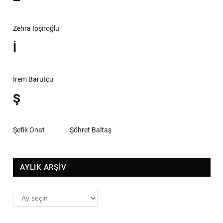
Zehra İpşiroğlu
İ
İrem Barutçu
Ş
Şefik Onat
Şöhret Baltaş
AYLIK ARŞİV
AYLIK
ARŞİV