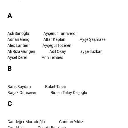
A
Aslı Sarıoğlu
Ayşenur Tanrıverdi
Adnan Genç
Altar Kaplan
Ayşe Şaşmazel
Alex Lantier
Ayşegül Tözeren
Ali Rıza Güngen
Adil Okay
ayşe düzkan
Aysel Dereli
Ann Telnaes
B
Barış Soydan
Buket Taşar
Başak Günsever
Birsen Talay Keşoğlu
C
Candeğer Muradoğlu
Candan Yıldız
Can Ateş
Cengiz Başkaya