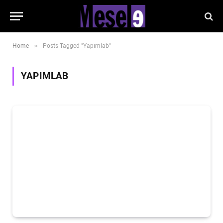
»
Home
Posts Tagged "Yapımlab"
YAPIMLAB