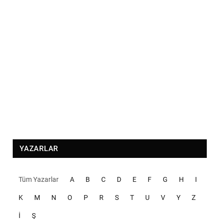
YAZARLAR
Tüm Yazarlar
A
B
C
D
E
F
G
H
I
K
M
N
O
P
R
S
T
U
V
Y
Z
İ
Ş