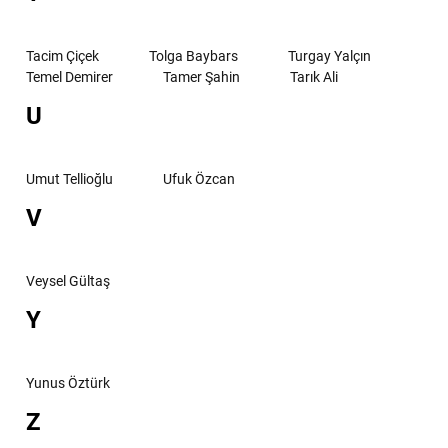
Tacim Çiçek
Tolga Baybars
Turgay Yalçın
Temel Demirer
Tamer Şahin
Tarık Ali
U
Umut Tellioğlu
Ufuk Özcan
V
Veysel Gültaş
Y
Yunus Öztürk
Z