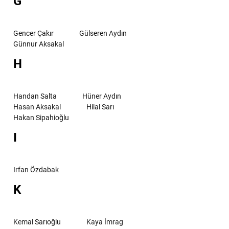
G
Gencer Çakır
Gülseren Aydın
Günnur Aksakal
H
Handan Salta
Hüner Aydın
Hasan Aksakal
Hilal Sarı
Hakan Sipahioğlu
I
Irfan Özdabak
K
Kemal Sarıoğlu
Kaya İmrag