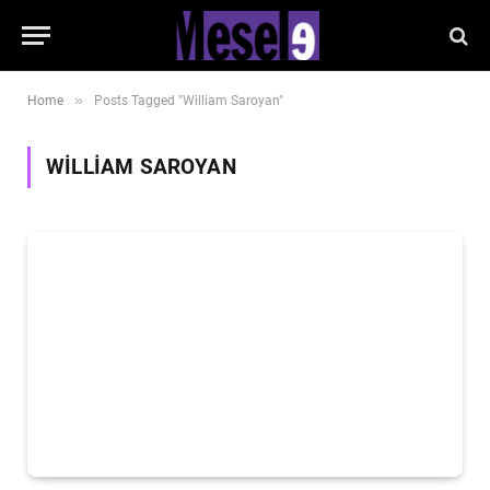
»
Home
Posts Tagged "William Saroyan"
WILLIAM SAROYAN