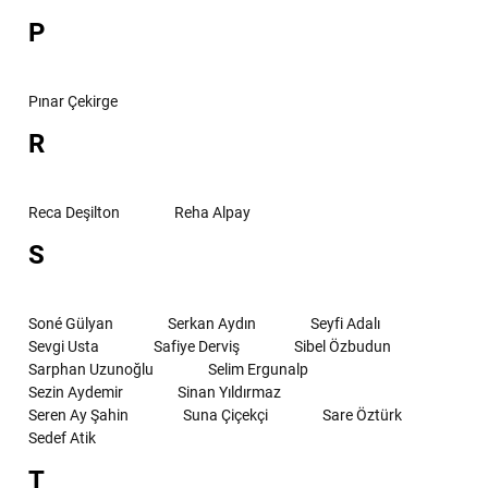
P
Pınar Çekirge
R
Reca Deşilton
Reha Alpay
S
Soné Gülyan
Serkan Aydın
Seyfi Adalı
Sevgi Usta
Safiye Derviş
Sibel Özbudun
Sarphan Uzunoğlu
Selim Ergunalp
Sezin Aydemir
Sinan Yıldırmaz
Seren Ay Şahin
Suna Çiçekçi
Sare Öztürk
Sedef Atik
T