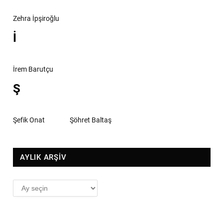
Zehra İpşiroğlu
İ
İrem Barutçu
Ş
Şefik Onat
Şöhret Baltaş
AYLIK ARŞİV
AYLIK
ARŞİV