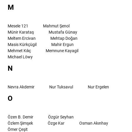
M
Mesele 121
Mahmut Şenol
Münir Karataş
Mustafa Günay
Meltem Ercivan
Mehtap Doğan
Masis Kürkçügil
Mahir Ergun
Mehmet Kılıç
Memnune Kayagil
Michael Löwy
N
Nevra Akdemir
Nur Tuksavul
Nur Ergelen
O
Özen B. Demir
Özgür Seyhan
Özlem Şimşek
Özge Kar
Osman Akınhay
Ömer Çeşit