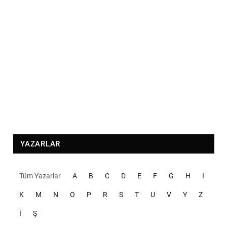
YAZARLAR
Tüm Yazarlar
A
B
C
D
E
F
G
H
I
K
M
N
O
P
R
S
T
U
V
Y
Z
İ
Ş