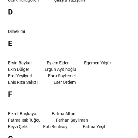
D
Dilhekimi
E
Ersin Baykal
Eylem Ejder
Egemen Yılgür
Ekin Dülger
Ergun Aydınoğlu
Erol Yeşilyurt
Ebru Soytemel
Enis Rıza Sakızlı
Eser Ördem
F
Fikret Başkaya
Fatma Altun
Fatma Işık Tuğcu
Ferhan Şaylıman
Feyzi Çelik
Foti Benlisoy
Fatma Yeşil