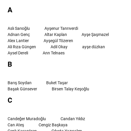
A
Aslı Sarıoğlu
Ayşenur Tanrıverdi
Adnan Genç
Altar Kaplan
Ayşe Şaşmazel
Alex Lantier
Ayşegül Tözeren
Ali Rıza Güngen
Adil Okay
ayşe düzkan
Aysel Dereli
Ann Telnaes
B
Barış Soydan
Buket Taşar
Başak Günsever
Birsen Talay Keşoğlu
C
Candeğer Muradoğlu
Candan Yıldız
Can Ateş
Cengiz Başkaya
Cenk Karagören
Çıkışta Yazışalım