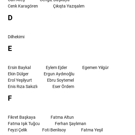
Cenk Karagören
Çıkışta Yazışalım
D
Dilhekimi
E
Ersin Baykal
Eylem Ejder
Egemen Yılgür
Ekin Dülger
Ergun Aydınoğlu
Erol Yeşilyurt
Ebru Soytemel
Enis Rıza Sakızlı
Eser Ördem
F
Fikret Başkaya
Fatma Altun
Fatma Işık Tuğcu
Ferhan Şaylıman
Feyzi Çelik
Foti Benlisoy
Fatma Yeşil