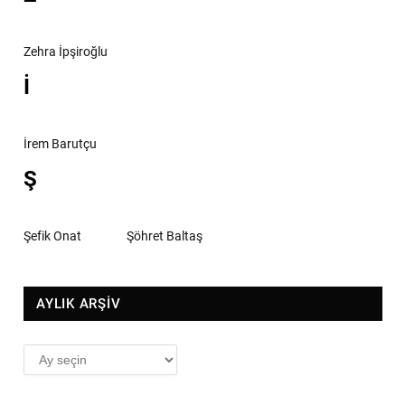
Zehra İpşiroğlu
İ
İrem Barutçu
Ş
Şefik Onat
Şöhret Baltaş
AYLIK ARŞİV
AYLIK
ARŞİV