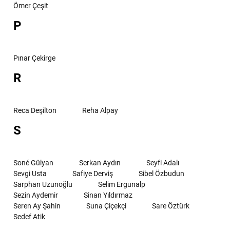
Ömer Çeşit
P
Pınar Çekirge
R
Reca Deşilton
Reha Alpay
S
Soné Gülyan
Serkan Aydın
Seyfi Adalı
Sevgi Usta
Safiye Derviş
Sibel Özbudun
Sarphan Uzunoğlu
Selim Ergunalp
Sezin Aydemir
Sinan Yıldırmaz
Seren Ay Şahin
Suna Çiçekçi
Sare Öztürk
Sedef Atik