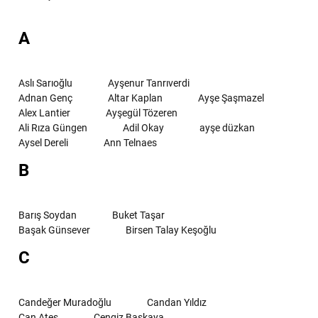
A
Aslı Sarıoğlu
Ayşenur Tanrıverdi
Adnan Genç
Altar Kaplan
Ayşe Şaşmazel
Alex Lantier
Ayşegül Tözeren
Ali Rıza Güngen
Adil Okay
ayşe düzkan
Aysel Dereli
Ann Telnaes
B
Barış Soydan
Buket Taşar
Başak Günsever
Birsen Talay Keşoğlu
C
Candeğer Muradoğlu
Candan Yıldız
Can Ateş
Cengiz Başkaya