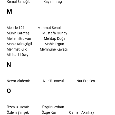
Kemal Sarıoğlu
Kaya İmrag
M
Mesele 121
Mahmut Şenol
Münir Karataş
Mustafa Günay
Meltem Ercivan
Mehtap Doğan
Masis Kürkçügil
Mahir Ergun
Mehmet Kılıç
Memnune Kayagil
Michael Löwy
N
Nevra Akdemir
Nur Tuksavul
Nur Ergelen
O
Özen B. Demir
Özgür Seyhan
Özlem Şimşek
Özge Kar
Osman Akınhay