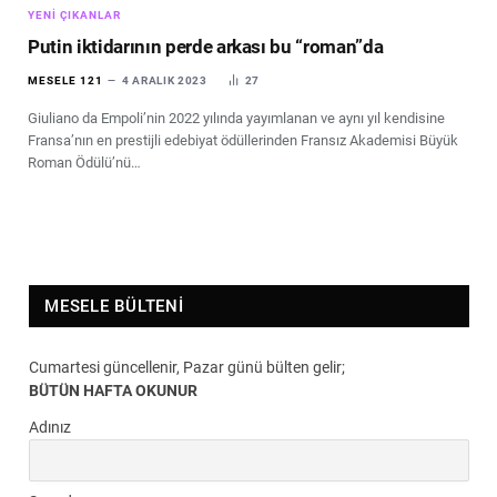
YENI ÇIKANLAR
Putin iktidarının perde arkası bu “roman”da
MESELE 121
4 ARALIK 2023
27
Giuliano da Empoli’nin 2022 yılında yayımlanan ve aynı yıl kendisine
Fransa’nın en prestijli edebiyat ödüllerinden Fransız Akademisi Büyük
Roman Ödülü’nü…
MESELE BÜLTENI
Cumartesi güncellenir, Pazar günü bülten gelir;
BÜTÜN HAFTA OKUNUR
Adınız