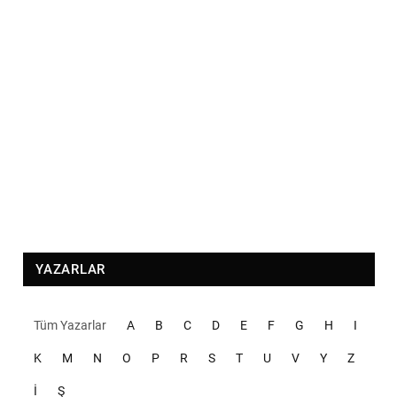
YAZARLAR
Tüm Yazarlar
A
B
C
D
E
F
G
H
I
K
M
N
O
P
R
S
T
U
V
Y
Z
İ
Ş