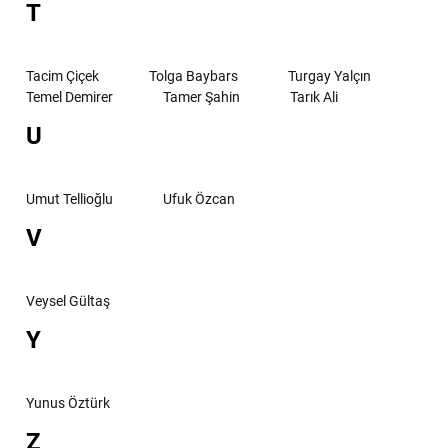
T
Tacim Çiçek
Tolga Baybars
Turgay Yalçın
Temel Demirer
Tamer Şahin
Tarık Ali
U
Umut Tellioğlu
Ufuk Özcan
V
Veysel Gültaş
Y
Yunus Öztürk
Z