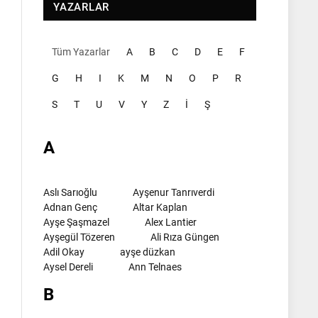
YAZARLAR
Tüm Yazarlar
A
B
C
D
E
F
G
H
I
K
M
N
O
P
R
S
T
U
V
Y
Z
İ
Ş
A
Aslı Sarıoğlu
Ayşenur Tanrıverdi
Adnan Genç
Altar Kaplan
Ayşe Şaşmazel
Alex Lantier
Ayşegül Tözeren
Ali Rıza Güngen
Adil Okay
ayşe düzkan
Aysel Dereli
Ann Telnaes
B