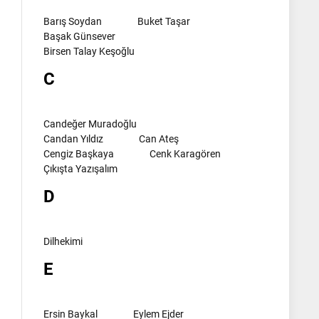
Barış Soydan
Buket Taşar
Başak Günsever
Birsen Talay Keşoğlu
C
Candeğer Muradoğlu
Candan Yıldız
Can Ateş
Cengiz Başkaya
Cenk Karagören
Çıkışta Yazışalım
D
Dilhekimi
E
Ersin Baykal
Eylem Ejder