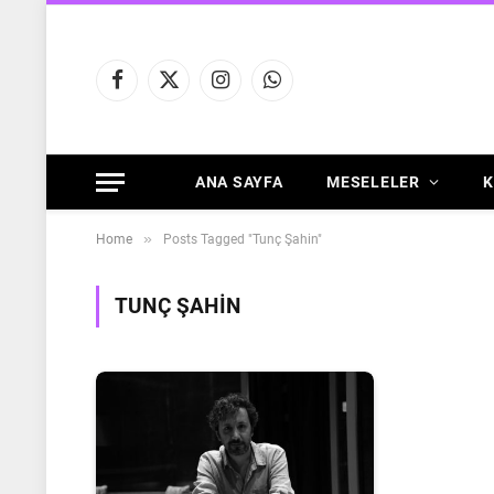
Facebook
X
Instagram
WhatsApp
(Twitter)
ANA SAYFA
MESELELER
K
»
Home
Posts Tagged "Tunç Şahin"
TUNÇ ŞAHIN