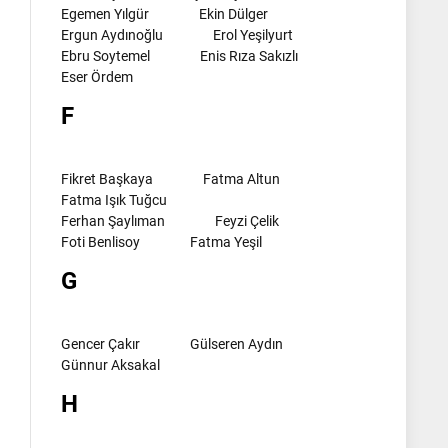
Egemen Yılgür
Ekin Dülger
Ergun Aydınoğlu
Erol Yeşilyurt
Ebru Soytemel
Enis Rıza Sakızlı
Eser Ördem
F
Fikret Başkaya
Fatma Altun
Fatma Işık Tuğcu
Ferhan Şaylıman
Feyzi Çelik
Foti Benlisoy
Fatma Yeşil
G
Gencer Çakır
Gülseren Aydın
Günnur Aksakal
H