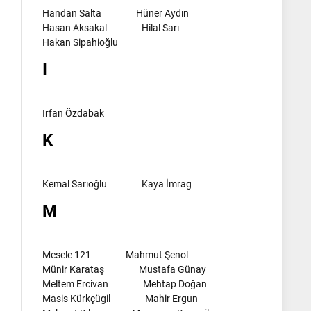
Handan Salta
Hüner Aydın
Hasan Aksakal
Hilal Sarı
Hakan Sipahioğlu
I
Irfan Özdabak
K
Kemal Sarıoğlu
Kaya İmrag
M
Mesele 121
Mahmut Şenol
Münir Karataş
Mustafa Günay
Meltem Ercivan
Mehtap Doğan
Masis Kürkçügil
Mahir Ergun