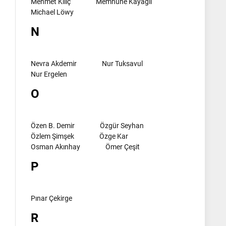
Mehmet Kılıç
Memnune Kayagil
Michael Löwy
N
Nevra Akdemir
Nur Tuksavul
Nur Ergelen
O
Özen B. Demir
Özgür Seyhan
Özlem Şimşek
Özge Kar
Osman Akınhay
Ömer Çeşit
P
Pınar Çekirge
R