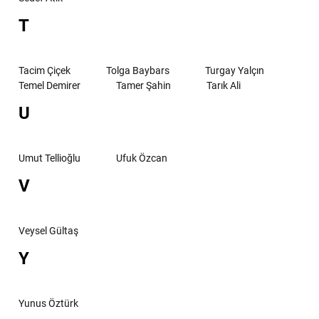
T
Tacim Çiçek
Tolga Baybars
Turgay Yalçın
Temel Demirer
Tamer Şahin
Tarık Ali
U
Umut Tellioğlu
Ufuk Özcan
V
Veysel Gültaş
Y
Yunus Öztürk