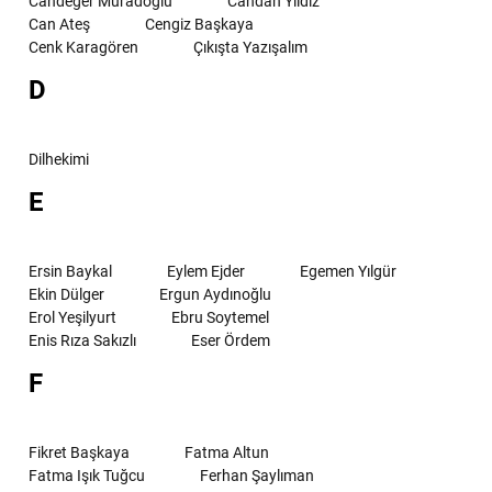
Candeğer Muradoğlu
Candan Yıldız
Can Ateş
Cengiz Başkaya
Cenk Karagören
Çıkışta Yazışalım
D
Dilhekimi
E
Ersin Baykal
Eylem Ejder
Egemen Yılgür
Ekin Dülger
Ergun Aydınoğlu
Erol Yeşilyurt
Ebru Soytemel
Enis Rıza Sakızlı
Eser Ördem
F
Fikret Başkaya
Fatma Altun
Fatma Işık Tuğcu
Ferhan Şaylıman