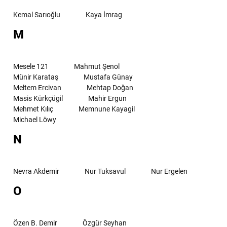
Kemal Sarıoğlu
Kaya İmrag
M
Mesele 121
Mahmut Şenol
Münir Karataş
Mustafa Günay
Meltem Ercivan
Mehtap Doğan
Masis Kürkçügil
Mahir Ergun
Mehmet Kılıç
Memnune Kayagil
Michael Löwy
N
Nevra Akdemir
Nur Tuksavul
Nur Ergelen
O
Özen B. Demir
Özgür Seyhan