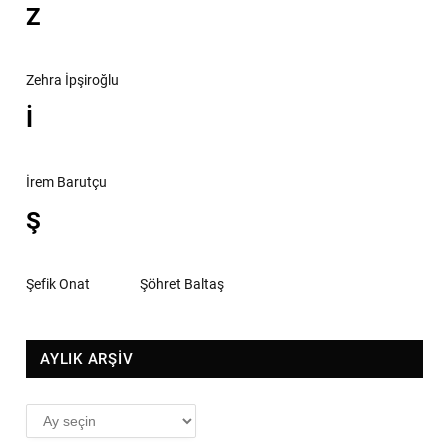
Z
Zehra İpşiroğlu
İ
İrem Barutçu
Ş
Şefik Onat
Şöhret Baltaş
AYLIK ARŞİV
AYLIK
ARŞİV