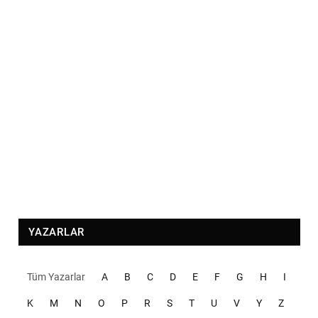
YAZARLAR
Tüm Yazarlar
A
B
C
D
E
F
G
H
I
K
M
N
O
P
R
S
T
U
V
Y
Z