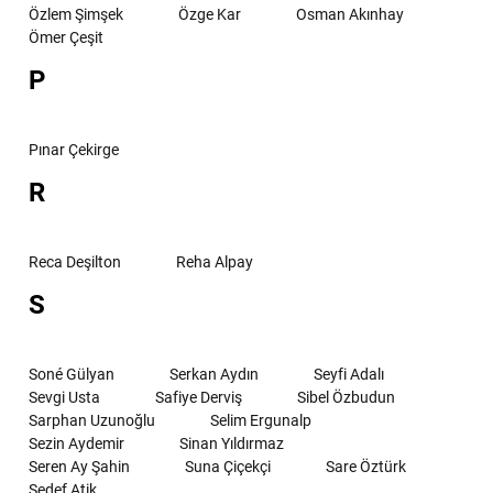
Özlem Şimşek
Özge Kar
Osman Akınhay
Ömer Çeşit
P
Pınar Çekirge
R
Reca Deşilton
Reha Alpay
S
Soné Gülyan
Serkan Aydın
Seyfi Adalı
Sevgi Usta
Safiye Derviş
Sibel Özbudun
Sarphan Uzunoğlu
Selim Ergunalp
Sezin Aydemir
Sinan Yıldırmaz
Seren Ay Şahin
Suna Çiçekçi
Sare Öztürk
Sedef Atik