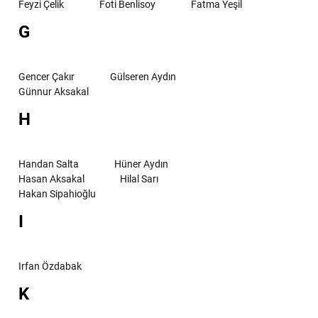
Feyzi Çelik
Foti Benlisoy
Fatma Yeşil
G
Gencer Çakır
Gülseren Aydın
Günnur Aksakal
H
Handan Salta
Hüner Aydın
Hasan Aksakal
Hilal Sarı
Hakan Sipahioğlu
I
Irfan Özdabak
K