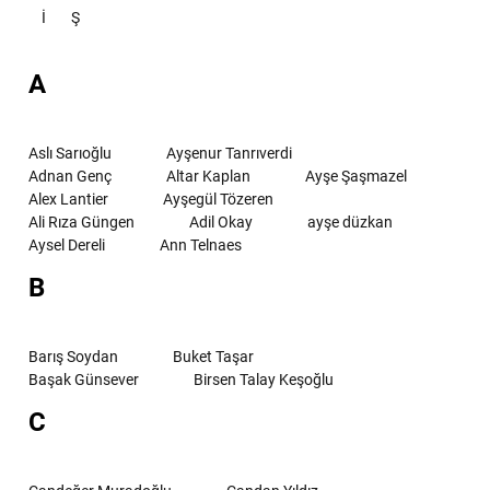
İ
Ş
A
Aslı Sarıoğlu
Ayşenur Tanrıverdi
Adnan Genç
Altar Kaplan
Ayşe Şaşmazel
Alex Lantier
Ayşegül Tözeren
Ali Rıza Güngen
Adil Okay
ayşe düzkan
Aysel Dereli
Ann Telnaes
B
Barış Soydan
Buket Taşar
Başak Günsever
Birsen Talay Keşoğlu
C