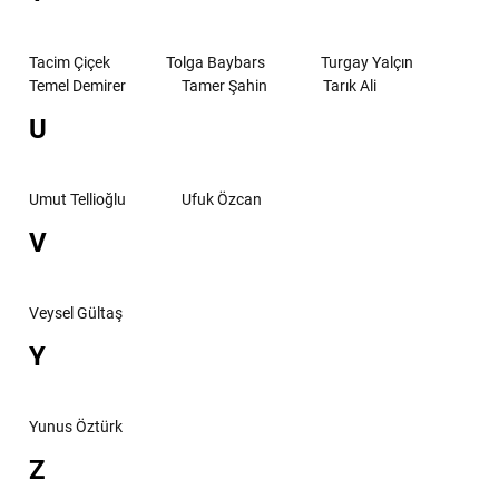
Tacim Çiçek
Tolga Baybars
Turgay Yalçın
Temel Demirer
Tamer Şahin
Tarık Ali
U
Umut Tellioğlu
Ufuk Özcan
V
Veysel Gültaş
Y
Yunus Öztürk
Z