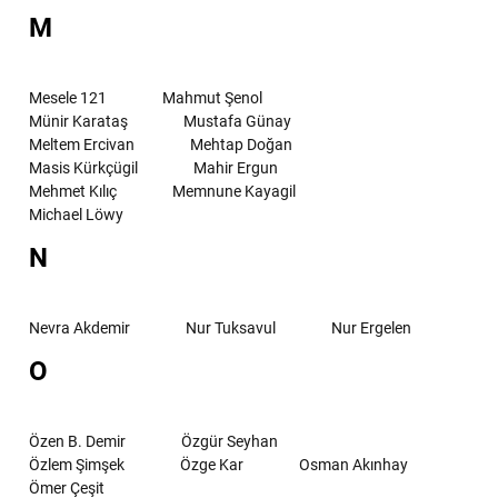
M
Mesele 121
Mahmut Şenol
Münir Karataş
Mustafa Günay
Meltem Ercivan
Mehtap Doğan
Masis Kürkçügil
Mahir Ergun
Mehmet Kılıç
Memnune Kayagil
Michael Löwy
N
Nevra Akdemir
Nur Tuksavul
Nur Ergelen
O
Özen B. Demir
Özgür Seyhan
Özlem Şimşek
Özge Kar
Osman Akınhay
Ömer Çeşit