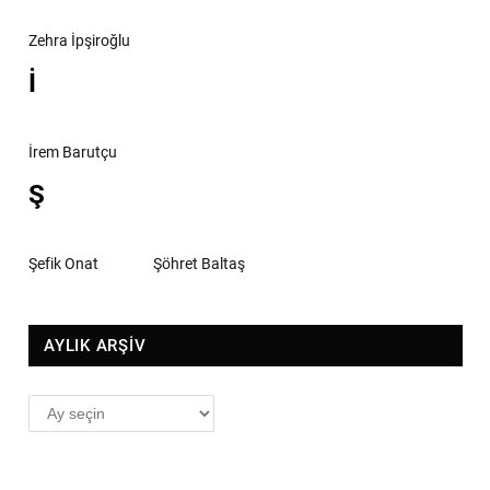
Zehra İpşiroğlu
İ
İrem Barutçu
Ş
Şefik Onat
Şöhret Baltaş
AYLIK ARŞİV
AYLIK
ARŞİV