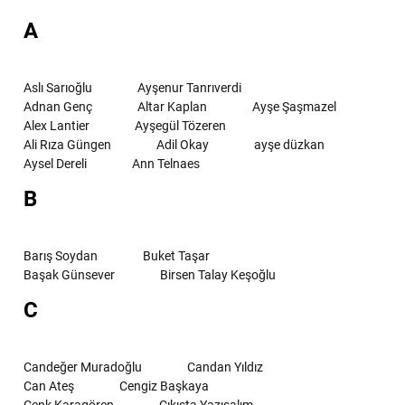
A
Aslı Sarıoğlu
Ayşenur Tanrıverdi
Adnan Genç
Altar Kaplan
Ayşe Şaşmazel
Alex Lantier
Ayşegül Tözeren
Ali Rıza Güngen
Adil Okay
ayşe düzkan
Aysel Dereli
Ann Telnaes
B
Barış Soydan
Buket Taşar
Başak Günsever
Birsen Talay Keşoğlu
C
Candeğer Muradoğlu
Candan Yıldız
Can Ateş
Cengiz Başkaya
Cenk Karagören
Çıkışta Yazışalım