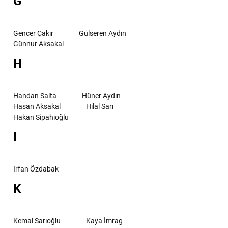
G
Gencer Çakır
Gülseren Aydın
Günnur Aksakal
H
Handan Salta
Hüner Aydın
Hasan Aksakal
Hilal Sarı
Hakan Sipahioğlu
I
Irfan Özdabak
K
Kemal Sarıoğlu
Kaya İmrag