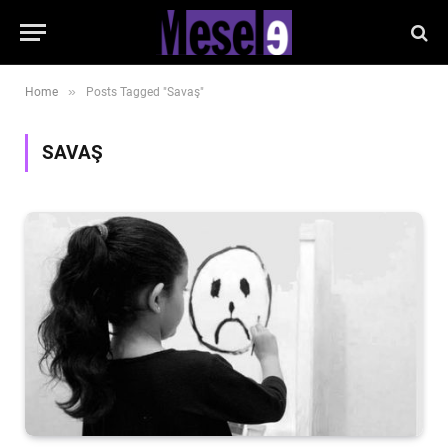
»
Home
Posts Tagged "Savaş"
SAVAŞ