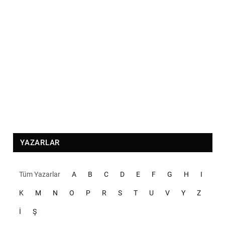
YAZARLAR
Tüm Yazarlar
A
B
C
D
E
F
G
H
I
K
M
N
O
P
R
S
T
U
V
Y
Z
İ
Ş