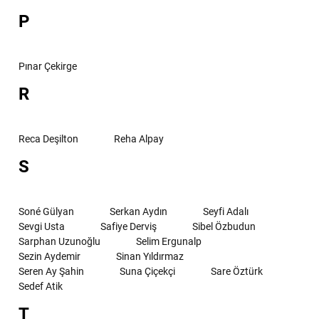
P
Pınar Çekirge
R
Reca Deşilton
Reha Alpay
S
Soné Gülyan
Serkan Aydın
Seyfi Adalı
Sevgi Usta
Safiye Derviş
Sibel Özbudun
Sarphan Uzunoğlu
Selim Ergunalp
Sezin Aydemir
Sinan Yıldırmaz
Seren Ay Şahin
Suna Çiçekçi
Sare Öztürk
Sedef Atik
T