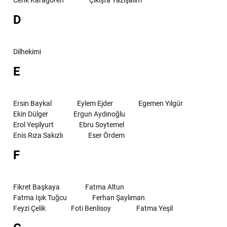
D
Dilhekimi
E
Ersin Baykal
Eylem Ejder
Egemen Yılgür
Ekin Dülger
Ergun Aydınoğlu
Erol Yeşilyurt
Ebru Soytemel
Enis Rıza Sakızlı
Eser Ördem
F
Fikret Başkaya
Fatma Altun
Fatma Işık Tuğcu
Ferhan Şaylıman
Feyzi Çelik
Foti Benlisoy
Fatma Yeşil