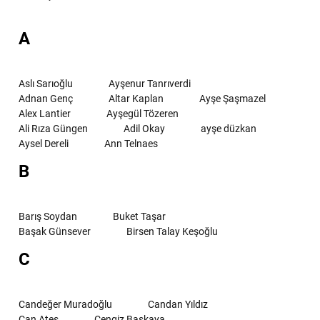
A
Aslı Sarıoğlu
Ayşenur Tanrıverdi
Adnan Genç
Altar Kaplan
Ayşe Şaşmazel
Alex Lantier
Ayşegül Tözeren
Ali Rıza Güngen
Adil Okay
ayşe düzkan
Aysel Dereli
Ann Telnaes
B
Barış Soydan
Buket Taşar
Başak Günsever
Birsen Talay Keşoğlu
C
Candeğer Muradoğlu
Candan Yıldız
Can Ateş
Cengiz Başkaya