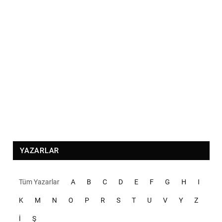
YAZARLAR
Tüm Yazarlar
A
B
C
D
E
F
G
H
I
K
M
N
O
P
R
S
T
U
V
Y
Z
İ
Ş