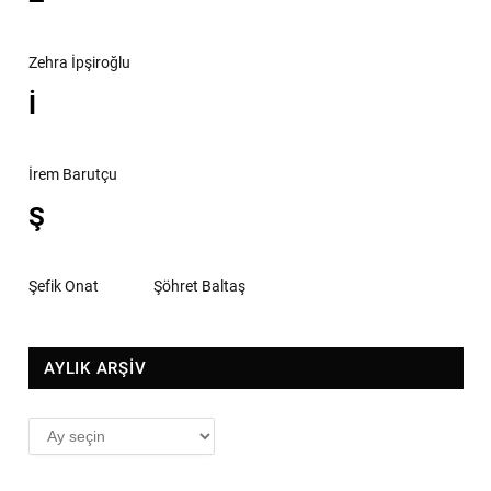
Zehra İpşiroğlu
İ
İrem Barutçu
Ş
Şefik Onat
Şöhret Baltaş
AYLIK ARŞİV
AYLIK
ARŞİV