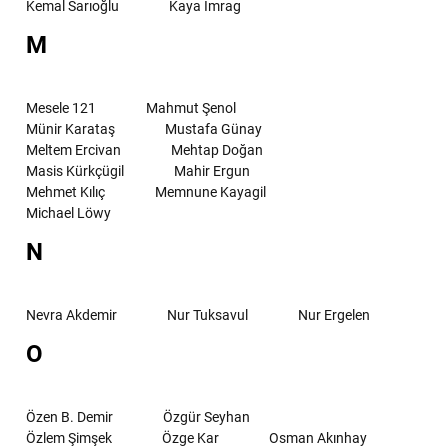
Kemal Sarıoğlu
Kaya İmrag
M
Mesele 121
Mahmut Şenol
Münir Karataş
Mustafa Günay
Meltem Ercivan
Mehtap Doğan
Masis Kürkçügil
Mahir Ergun
Mehmet Kılıç
Memnune Kayagil
Michael Löwy
N
Nevra Akdemir
Nur Tuksavul
Nur Ergelen
O
Özen B. Demir
Özgür Seyhan
Özlem Şimşek
Özge Kar
Osman Akınhay