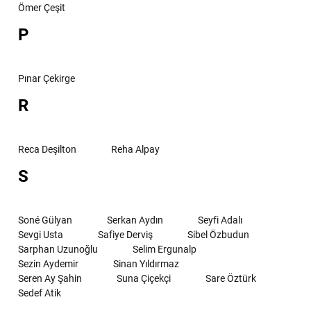
Ömer Çeşit
P
Pınar Çekirge
R
Reca Deşilton
Reha Alpay
S
Soné Gülyan
Serkan Aydın
Seyfi Adalı
Sevgi Usta
Safiye Derviş
Sibel Özbudun
Sarphan Uzunoğlu
Selim Ergunalp
Sezin Aydemir
Sinan Yıldırmaz
Seren Ay Şahin
Suna Çiçekçi
Sare Öztürk
Sedef Atik