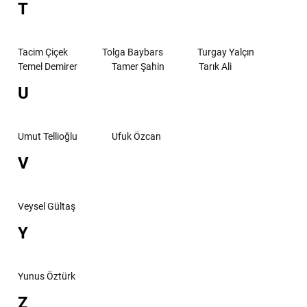
T
Tacim Çiçek
Tolga Baybars
Turgay Yalçın
Temel Demirer
Tamer Şahin
Tarık Ali
U
Umut Tellioğlu
Ufuk Özcan
V
Veysel Gültaş
Y
Yunus Öztürk
Z