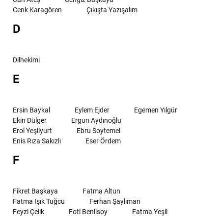
Cenk Karagören
Çıkışta Yazışalım
D
Dilhekimi
E
Ersin Baykal
Eylem Ejder
Egemen Yılgür
Ekin Dülger
Ergun Aydınoğlu
Erol Yeşilyurt
Ebru Soytemel
Enis Rıza Sakızlı
Eser Ördem
F
Fikret Başkaya
Fatma Altun
Fatma Işık Tuğcu
Ferhan Şaylıman
Feyzi Çelik
Foti Benlisoy
Fatma Yeşil