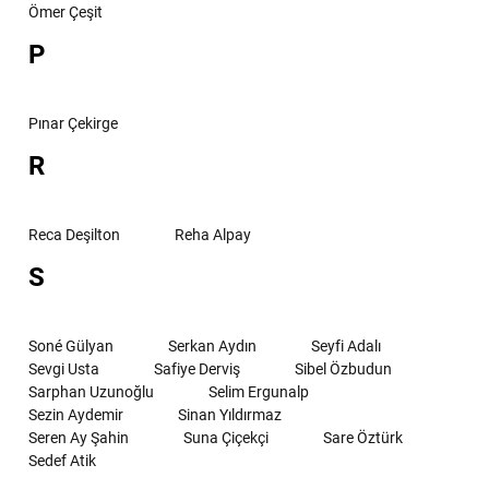
Ömer Çeşit
P
Pınar Çekirge
R
Reca Deşilton
Reha Alpay
S
Soné Gülyan
Serkan Aydın
Seyfi Adalı
Sevgi Usta
Safiye Derviş
Sibel Özbudun
Sarphan Uzunoğlu
Selim Ergunalp
Sezin Aydemir
Sinan Yıldırmaz
Seren Ay Şahin
Suna Çiçekçi
Sare Öztürk
Sedef Atik