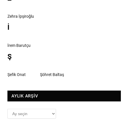
Zehra İpşiroğlu
İ
İrem Barutçu
Ş
Şefik Onat
Şöhret Baltaş
AYLIK ARŞİV
AYLIK
ARŞİV