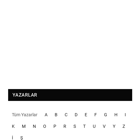
YAZARLAR
Tüm Yazarlar
A
B
C
D
E
F
G
H
I
K
M
N
O
P
R
S
T
U
V
Y
Z
İ
Ş