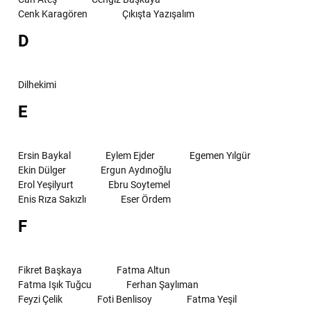
Cenk Karagören
Çıkışta Yazışalım
D
Dilhekimi
E
Ersin Baykal
Eylem Ejder
Egemen Yılgür
Ekin Dülger
Ergun Aydınoğlu
Erol Yeşilyurt
Ebru Soytemel
Enis Rıza Sakızlı
Eser Ördem
F
Fikret Başkaya
Fatma Altun
Fatma Işık Tuğcu
Ferhan Şaylıman
Feyzi Çelik
Foti Benlisoy
Fatma Yeşil