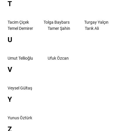
T
Tacim Çiçek
Tolga Baybars
Turgay Yalçın
Temel Demirer
Tamer Şahin
Tarık Ali
U
Umut Tellioğlu
Ufuk Özcan
V
Veysel Gültaş
Y
Yunus Öztürk
Z