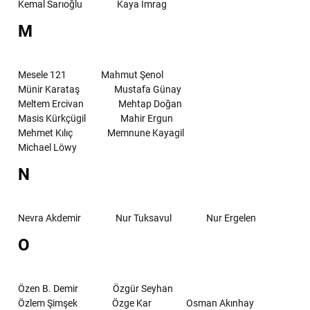
Kemal Sarıoğlu
Kaya İmrag
M
Mesele 121
Mahmut Şenol
Münir Karataş
Mustafa Günay
Meltem Ercivan
Mehtap Doğan
Masis Kürkçügil
Mahir Ergun
Mehmet Kılıç
Memnune Kayagil
Michael Löwy
N
Nevra Akdemir
Nur Tuksavul
Nur Ergelen
O
Özen B. Demir
Özgür Seyhan
Özlem Şimşek
Özge Kar
Osman Akınhay