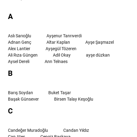
A
Aslı Sarıoğlu
Ayşenur Tanrıverdi
Adnan Genç
Altar Kaplan
Ayşe Şaşmazel
Alex Lantier
Ayşegül Tözeren
Ali Rıza Güngen
Adil Okay
ayşe düzkan
Aysel Dereli
Ann Telnaes
B
Barış Soydan
Buket Taşar
Başak Günsever
Birsen Talay Keşoğlu
C
Candeğer Muradoğlu
Candan Yıldız
Can Ateş
Cengiz Başkaya