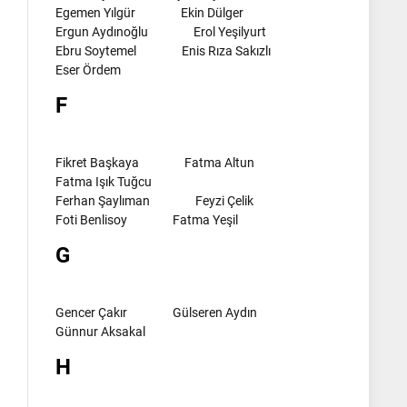
Egemen Yılgür
Ekin Dülger
Ergun Aydınoğlu
Erol Yeşilyurt
Ebru Soytemel
Enis Rıza Sakızlı
Eser Ördem
F
Fikret Başkaya
Fatma Altun
Fatma Işık Tuğcu
Ferhan Şaylıman
Feyzi Çelik
Foti Benlisoy
Fatma Yeşil
G
Gencer Çakır
Gülseren Aydın
Günnur Aksakal
H