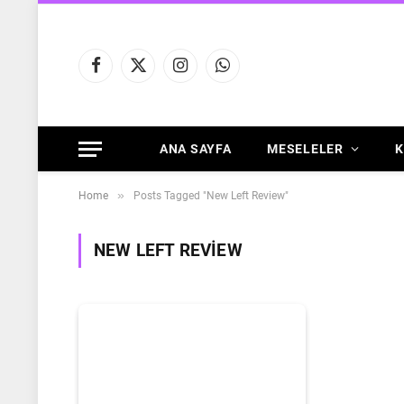
Facebook
X
Instagram
WhatsApp
(Twitter)
ANA SAYFA
MESELELER
K
»
Home
Posts Tagged "New Left Review"
NEW LEFT REVIEW