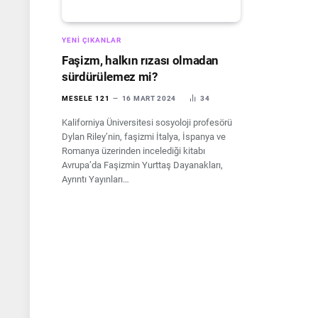
YENI ÇIKANLAR
Faşizm, halkın rızası olmadan
sürdürülemez mi?
MESELE 121
16 MART 2024
34
Kaliforniya Üniversitesi sosyoloji profesörü
Dylan Riley’nin, faşizmi İtalya, İspanya ve
Romanya üzerinden incelediği kitabı
Avrupa’da Faşizmin Yurttaş Dayanakları,
Ayrıntı Yayınları…