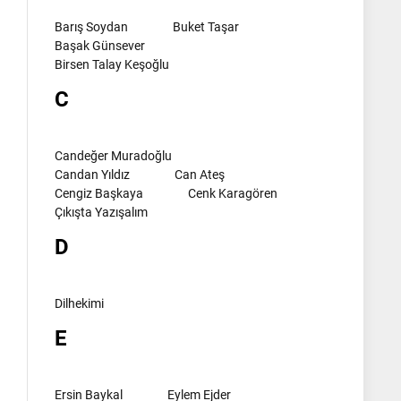
Barış Soydan
Buket Taşar
Başak Günsever
Birsen Talay Keşoğlu
C
Candeğer Muradoğlu
Candan Yıldız
Can Ateş
Cengiz Başkaya
Cenk Karagören
Çıkışta Yazışalım
D
Dilhekimi
E
Ersin Baykal
Eylem Ejder