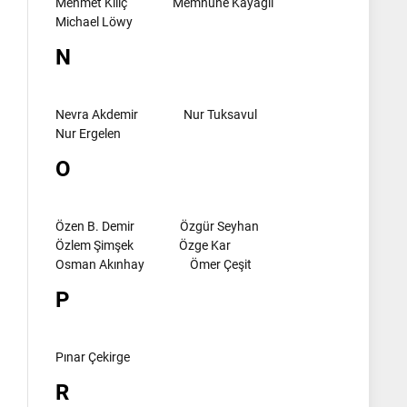
Mehmet Kılıç
Memnune Kayagil
Michael Löwy
N
Nevra Akdemir
Nur Tuksavul
Nur Ergelen
O
Özen B. Demir
Özgür Seyhan
Özlem Şimşek
Özge Kar
Osman Akınhay
Ömer Çeşit
P
Pınar Çekirge
R