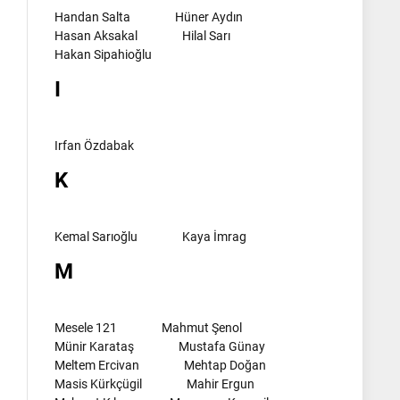
Handan Salta
Hüner Aydın
Hasan Aksakal
Hilal Sarı
Hakan Sipahioğlu
I
Irfan Özdabak
K
Kemal Sarıoğlu
Kaya İmrag
M
Mesele 121
Mahmut Şenol
Münir Karataş
Mustafa Günay
Meltem Ercivan
Mehtap Doğan
Masis Kürkçügil
Mahir Ergun