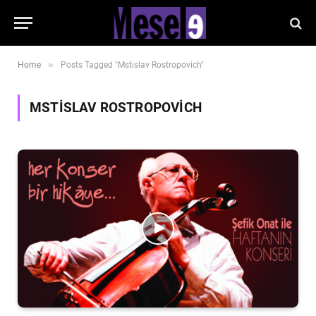
»
Home
Posts Tagged "Mstislav Rostropovich"
MSTISLAV ROSTROPOVICH