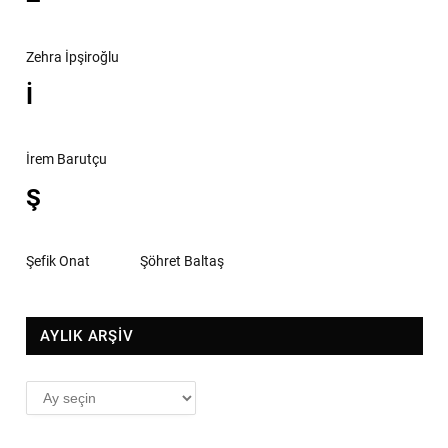
Zehra İpşiroğlu
İ
İrem Barutçu
Ş
Şefik Onat
Şöhret Baltaş
AYLIK ARŞİV
AYLIK
ARŞİV