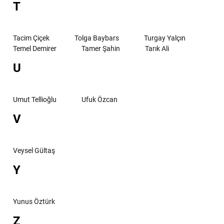
T
Tacim Çiçek
Tolga Baybars
Turgay Yalçın
Temel Demirer
Tamer Şahin
Tarık Ali
U
Umut Tellioğlu
Ufuk Özcan
V
Veysel Gültaş
Y
Yunus Öztürk
Z