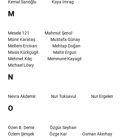
Kemal Sarıoğlu
Kaya İmrag
M
Mesele 121
Mahmut Şenol
Münir Karataş
Mustafa Günay
Meltem Ercivan
Mehtap Doğan
Masis Kürkçügil
Mahir Ergun
Mehmet Kılıç
Memnune Kayagil
Michael Löwy
N
Nevra Akdemir
Nur Tuksavul
Nur Ergelen
O
Özen B. Demir
Özgür Seyhan
Özlem Şimşek
Özge Kar
Osman Akınhay