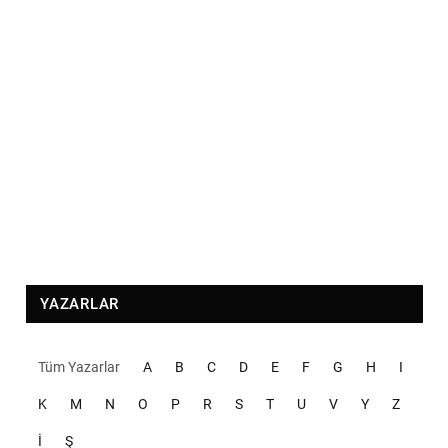
YAZARLAR
Tüm Yazarlar
A
B
C
D
E
F
G
H
I
K
M
N
O
P
R
S
T
U
V
Y
Z
İ
Ş