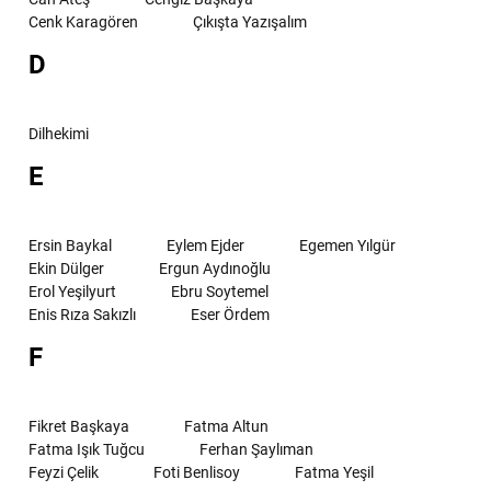
Cenk Karagören
Çıkışta Yazışalım
D
Dilhekimi
E
Ersin Baykal
Eylem Ejder
Egemen Yılgür
Ekin Dülger
Ergun Aydınoğlu
Erol Yeşilyurt
Ebru Soytemel
Enis Rıza Sakızlı
Eser Ördem
F
Fikret Başkaya
Fatma Altun
Fatma Işık Tuğcu
Ferhan Şaylıman
Feyzi Çelik
Foti Benlisoy
Fatma Yeşil