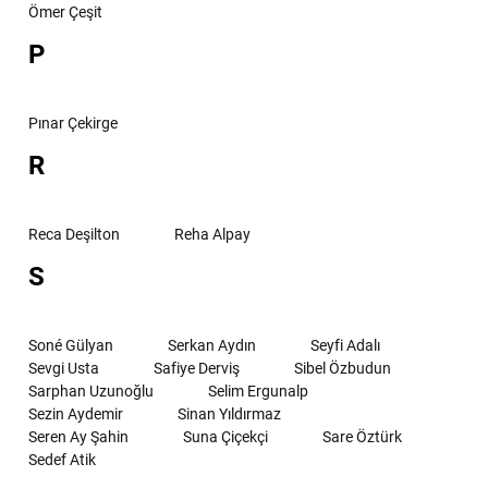
Ömer Çeşit
P
Pınar Çekirge
R
Reca Deşilton
Reha Alpay
S
Soné Gülyan
Serkan Aydın
Seyfi Adalı
Sevgi Usta
Safiye Derviş
Sibel Özbudun
Sarphan Uzunoğlu
Selim Ergunalp
Sezin Aydemir
Sinan Yıldırmaz
Seren Ay Şahin
Suna Çiçekçi
Sare Öztürk
Sedef Atik