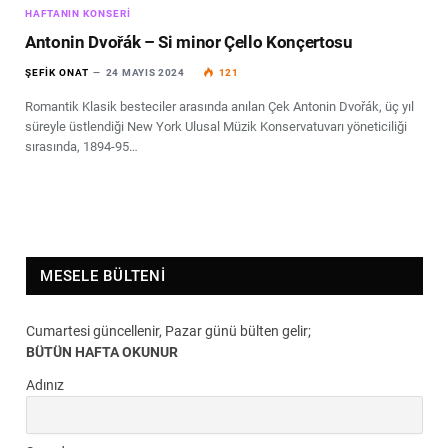
HAFTANIN KONSERI
Antonin Dvořák – Si minor Çello Konçertosu
ŞEFIK ONAT
24 MAYIS 2024
121
Romantik Klasik besteciler arasında anılan Çek Antonin Dvořák, üç yıl
süreyle üstlendiği New York Ulusal Müzik Konservatuvarı yöneticiliği
sırasında, 1894-95…
MESELE BÜLTENI
Cumartesi güncellenir, Pazar günü bülten gelir;
BÜTÜN HAFTA OKUNUR
Adınız