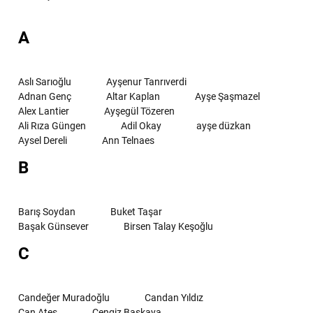
A
Aslı Sarıoğlu
Ayşenur Tanrıverdi
Adnan Genç
Altar Kaplan
Ayşe Şaşmazel
Alex Lantier
Ayşegül Tözeren
Ali Rıza Güngen
Adil Okay
ayşe düzkan
Aysel Dereli
Ann Telnaes
B
Barış Soydan
Buket Taşar
Başak Günsever
Birsen Talay Keşoğlu
C
Candeğer Muradoğlu
Candan Yıldız
Can Ateş
Cengiz Başkaya