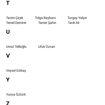
T
Tacim Çiçek
Tolga Baybars
Turgay Yalçın
Temel Demirer
Tamer Şahin
Tarık Ali
U
Umut Tellioğlu
Ufuk Özcan
V
Veysel Gültaş
Y
Yunus Öztürk
Z