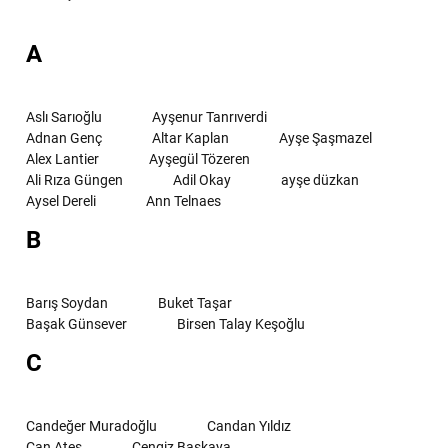
A
Aslı Sarıoğlu
Ayşenur Tanrıverdi
Adnan Genç
Altar Kaplan
Ayşe Şaşmazel
Alex Lantier
Ayşegül Tözeren
Ali Rıza Güngen
Adil Okay
ayşe düzkan
Aysel Dereli
Ann Telnaes
B
Barış Soydan
Buket Taşar
Başak Günsever
Birsen Talay Keşoğlu
C
Candeğer Muradoğlu
Candan Yıldız
Can Ateş
Cengiz Başkaya