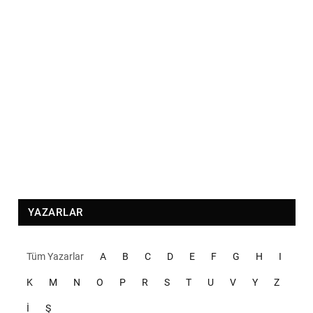
YAZARLAR
Tüm Yazarlar
A
B
C
D
E
F
G
H
I
K
M
N
O
P
R
S
T
U
V
Y
Z
İ
Ş