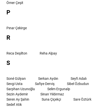
Ömer Çeşit
P
Pınar Çekirge
R
Reca Deşilton
Reha Alpay
S
Soné Gülyan
Serkan Aydın
Seyfi Adalı
Sevgi Usta
Safiye Derviş
Sibel Özbudun
Sarphan Uzunoğlu
Selim Ergunalp
Sezin Aydemir
Sinan Yıldırmaz
Seren Ay Şahin
Suna Çiçekçi
Sare Öztürk
Sedef Atik