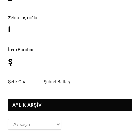
Zehra İpşiroğlu
İ
İrem Barutçu
Ş
Şefik Onat
Şöhret Baltaş
AYLIK ARŞİV
AYLIK
ARŞİV