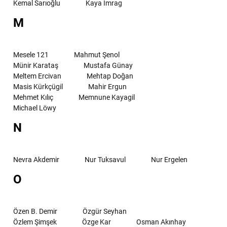
Kemal Sarıoğlu
Kaya İmrag
M
Mesele 121
Mahmut Şenol
Münir Karataş
Mustafa Günay
Meltem Ercivan
Mehtap Doğan
Masis Kürkçügil
Mahir Ergun
Mehmet Kılıç
Memnune Kayagil
Michael Löwy
N
Nevra Akdemir
Nur Tuksavul
Nur Ergelen
O
Özen B. Demir
Özgür Seyhan
Özlem Şimşek
Özge Kar
Osman Akınhay