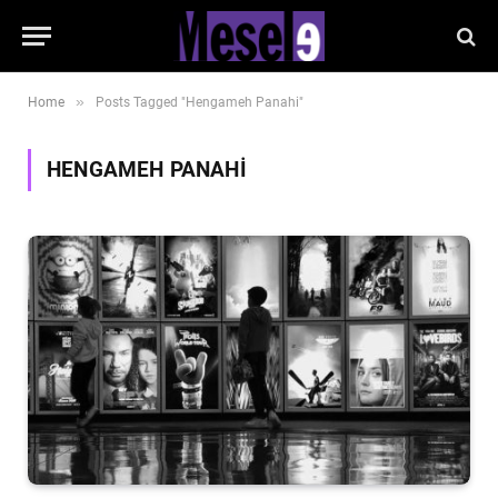
»
Home
Posts Tagged "Hengameh Panahi"
HENGAMEH PANAHI