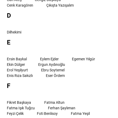
Cenk Karagören
Çıkışta Yazışalım
D
Dilhekimi
E
Ersin Baykal
Eylem Ejder
Egemen Yılgür
Ekin Dülger
Ergun Aydınoğlu
Erol Yeşilyurt
Ebru Soytemel
Enis Rıza Sakızlı
Eser Ördem
F
Fikret Başkaya
Fatma Altun
Fatma Işık Tuğcu
Ferhan Şaylıman
Feyzi Çelik
Foti Benlisoy
Fatma Yeşil