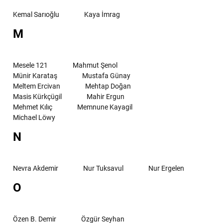
Kemal Sarıoğlu
Kaya İmrag
M
Mesele 121
Mahmut Şenol
Münir Karataş
Mustafa Günay
Meltem Ercivan
Mehtap Doğan
Masis Kürkçügil
Mahir Ergun
Mehmet Kılıç
Memnune Kayagil
Michael Löwy
N
Nevra Akdemir
Nur Tuksavul
Nur Ergelen
O
Özen B. Demir
Özgür Seyhan