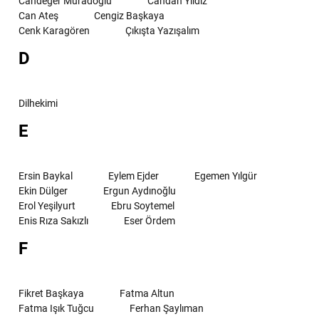
Candeğer Muradoğlu
Candan Yıldız
Can Ateş
Cengiz Başkaya
Cenk Karagören
Çıkışta Yazışalım
D
Dilhekimi
E
Ersin Baykal
Eylem Ejder
Egemen Yılgür
Ekin Dülger
Ergun Aydınoğlu
Erol Yeşilyurt
Ebru Soytemel
Enis Rıza Sakızlı
Eser Ördem
F
Fikret Başkaya
Fatma Altun
Fatma Işık Tuğcu
Ferhan Şaylıman