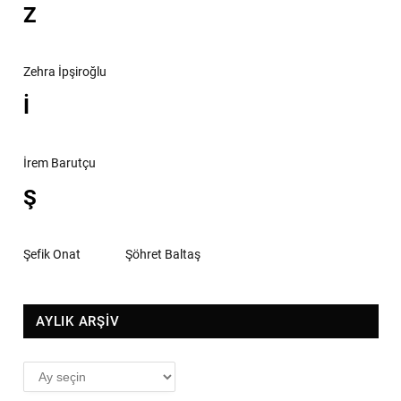
Z
Zehra İpşiroğlu
İ
İrem Barutçu
Ş
Şefik Onat
Şöhret Baltaş
AYLIK ARŞİV
AYLIK
ARŞİV