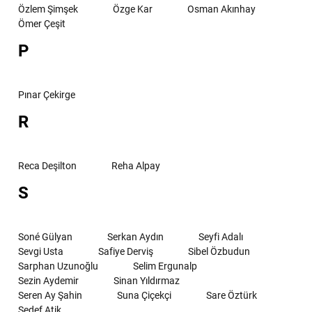
Özlem Şimşek
Özge Kar
Osman Akınhay
Ömer Çeşit
P
Pınar Çekirge
R
Reca Deşilton
Reha Alpay
S
Soné Gülyan
Serkan Aydın
Seyfi Adalı
Sevgi Usta
Safiye Derviş
Sibel Özbudun
Sarphan Uzunoğlu
Selim Ergunalp
Sezin Aydemir
Sinan Yıldırmaz
Seren Ay Şahin
Suna Çiçekçi
Sare Öztürk
Sedef Atik