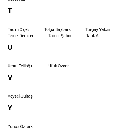
T
Tacim Çiçek
Tolga Baybars
Turgay Yalçın
Temel Demirer
Tamer Şahin
Tarık Ali
U
Umut Tellioğlu
Ufuk Özcan
V
Veysel Gültaş
Y
Yunus Öztürk