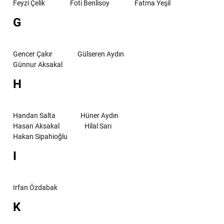
Feyzi Çelik
Foti Benlisoy
Fatma Yeşil
G
Gencer Çakır
Gülseren Aydın
Günnur Aksakal
H
Handan Salta
Hüner Aydın
Hasan Aksakal
Hilal Sarı
Hakan Sipahioğlu
I
Irfan Özdabak
K