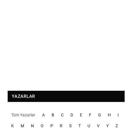
YAZARLAR
Tüm Yazarlar
A
B
C
D
E
F
G
H
I
K
M
N
O
P
R
S
T
U
V
Y
Z