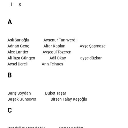
İ
Ş
A
Aslı Sarıoğlu
Ayşenur Tanrıverdi
Adnan Genç
Altar Kaplan
Ayşe Şaşmazel
Alex Lantier
Ayşegül Tözeren
Ali Rıza Güngen
Adil Okay
ayşe düzkan
Aysel Dereli
Ann Telnaes
B
Barış Soydan
Buket Taşar
Başak Günsever
Birsen Talay Keşoğlu
C