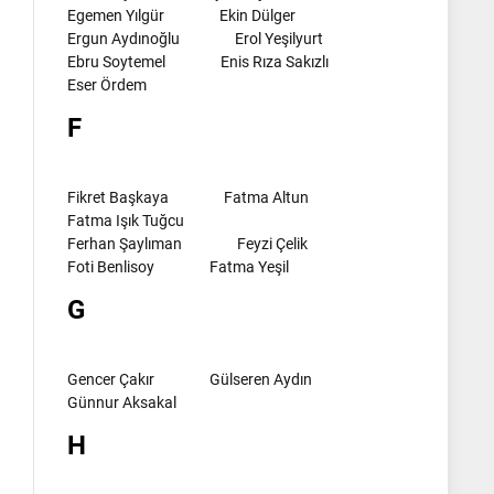
Egemen Yılgür
Ekin Dülger
Ergun Aydınoğlu
Erol Yeşilyurt
Ebru Soytemel
Enis Rıza Sakızlı
Eser Ördem
F
Fikret Başkaya
Fatma Altun
Fatma Işık Tuğcu
Ferhan Şaylıman
Feyzi Çelik
Foti Benlisoy
Fatma Yeşil
G
Gencer Çakır
Gülseren Aydın
Günnur Aksakal
H