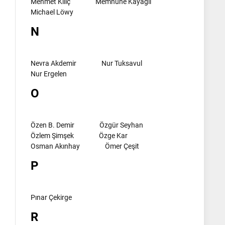
Mehmet Kılıç
Memnune Kayagil
Michael Löwy
N
Nevra Akdemir
Nur Tuksavul
Nur Ergelen
O
Özen B. Demir
Özgür Seyhan
Özlem Şimşek
Özge Kar
Osman Akınhay
Ömer Çeşit
P
Pınar Çekirge
R