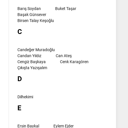
Barış Soydan
Buket Taşar
Başak Günsever
Birsen Talay Keşoğlu
C
Candeğer Muradoğlu
Candan Yıldız
Can Ateş
Cengiz Başkaya
Cenk Karagören
Çıkışta Yazışalım
D
Dilhekimi
E
Ersin Baykal
Eylem Ejder