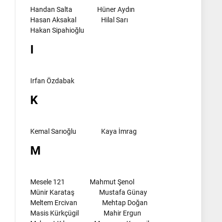
Handan Salta
Hüner Aydın
Hasan Aksakal
Hilal Sarı
Hakan Sipahioğlu
I
Irfan Özdabak
K
Kemal Sarıoğlu
Kaya İmrag
M
Mesele 121
Mahmut Şenol
Münir Karataş
Mustafa Günay
Meltem Ercivan
Mehtap Doğan
Masis Kürkçügil
Mahir Ergun