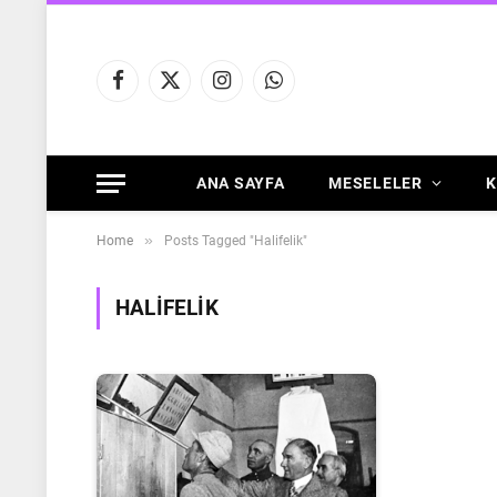
Facebook
X
Instagram
WhatsApp
(Twitter)
ANA SAYFA
MESELELER
K
»
Home
Posts Tagged "Halifelik"
HALIFELIK