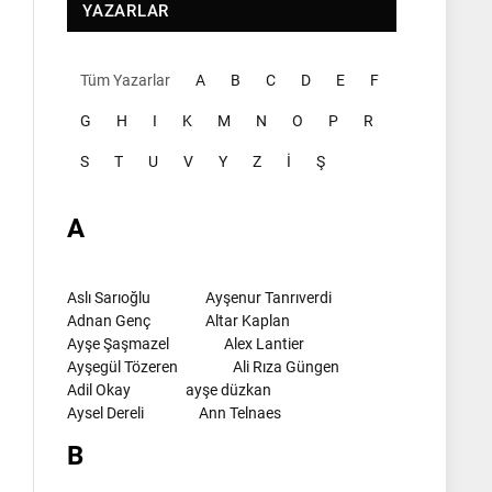
YAZARLAR
Tüm Yazarlar
A
B
C
D
E
F
G
H
I
K
M
N
O
P
R
S
T
U
V
Y
Z
İ
Ş
A
Aslı Sarıoğlu
Ayşenur Tanrıverdi
Adnan Genç
Altar Kaplan
Ayşe Şaşmazel
Alex Lantier
Ayşegül Tözeren
Ali Rıza Güngen
Adil Okay
ayşe düzkan
Aysel Dereli
Ann Telnaes
B