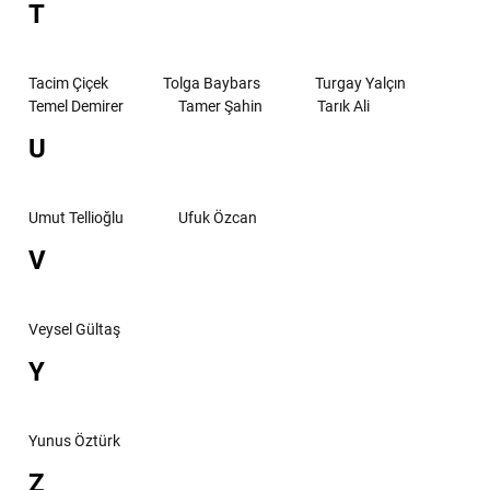
T
Tacim Çiçek
Tolga Baybars
Turgay Yalçın
Temel Demirer
Tamer Şahin
Tarık Ali
U
Umut Tellioğlu
Ufuk Özcan
V
Veysel Gültaş
Y
Yunus Öztürk
Z