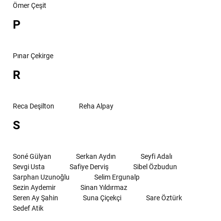
Ömer Çeşit
P
Pınar Çekirge
R
Reca Deşilton
Reha Alpay
S
Soné Gülyan
Serkan Aydın
Seyfi Adalı
Sevgi Usta
Safiye Derviş
Sibel Özbudun
Sarphan Uzunoğlu
Selim Ergunalp
Sezin Aydemir
Sinan Yıldırmaz
Seren Ay Şahin
Suna Çiçekçi
Sare Öztürk
Sedef Atik