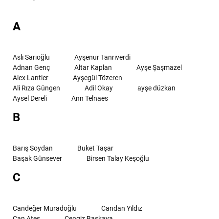
A
Aslı Sarıoğlu
Ayşenur Tanrıverdi
Adnan Genç
Altar Kaplan
Ayşe Şaşmazel
Alex Lantier
Ayşegül Tözeren
Ali Rıza Güngen
Adil Okay
ayşe düzkan
Aysel Dereli
Ann Telnaes
B
Barış Soydan
Buket Taşar
Başak Günsever
Birsen Talay Keşoğlu
C
Candeğer Muradoğlu
Candan Yıldız
Can Ateş
Cengiz Başkaya