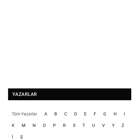
YAZARLAR
Tüm Yazarlar
A
B
C
D
E
F
G
H
I
K
M
N
O
P
R
S
T
U
V
Y
Z
İ
Ş