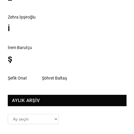
Zehra İpşiroğlu
İ
İrem Barutçu
Ş
Şefik Onat
Şöhret Baltaş
AYLIK ARŞİV
AYLIK
ARŞİV