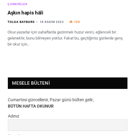
ÇARKIFELEK
Aşkın hapis hâli
TOLGA BAYBARS
18 KASIM 2023
132
Okur-yazarlar için sahaflarda gezinmek huzur verici, eğlenceli bir
gelenektir; bunu bilmeyen yoktur. Fakat bu, geçtiğimiz günlerde genç
bir okur için…
MESELE BÜLTENI
Cumartesi güncellenir, Pazar günü bülten gelir;
BÜTÜN HAFTA OKUNUR
Adınız