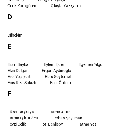
Cenk Karagören
Çıkışta Yazışalım
D
Dilhekimi
E
Ersin Baykal
Eylem Ejder
Egemen Yılgür
Ekin Dülger
Ergun Aydınoğlu
Erol Yeşilyurt
Ebru Soytemel
Enis Rıza Sakızlı
Eser Ördem
F
Fikret Başkaya
Fatma Altun
Fatma Işık Tuğcu
Ferhan Şaylıman
Feyzi Çelik
Foti Benlisoy
Fatma Yeşil