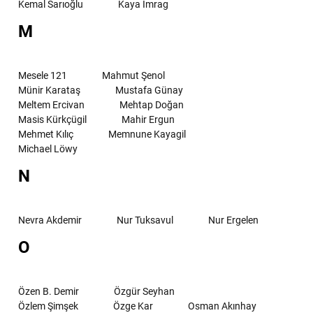
Kemal Sarıoğlu
Kaya İmrag
M
Mesele 121
Mahmut Şenol
Münir Karataş
Mustafa Günay
Meltem Ercivan
Mehtap Doğan
Masis Kürkçügil
Mahir Ergun
Mehmet Kılıç
Memnune Kayagil
Michael Löwy
N
Nevra Akdemir
Nur Tuksavul
Nur Ergelen
O
Özen B. Demir
Özgür Seyhan
Özlem Şimşek
Özge Kar
Osman Akınhay