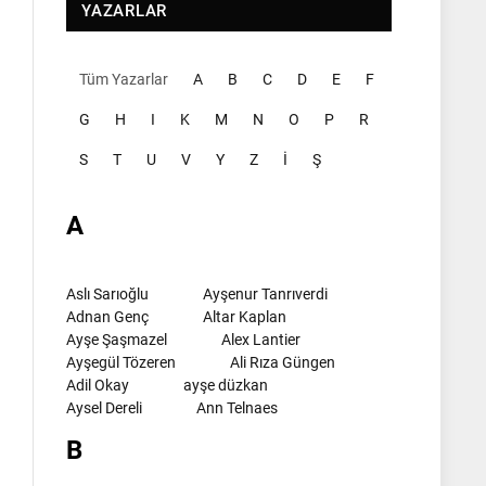
YAZARLAR
Tüm Yazarlar
A
B
C
D
E
F
G
H
I
K
M
N
O
P
R
S
T
U
V
Y
Z
İ
Ş
A
Aslı Sarıoğlu
Ayşenur Tanrıverdi
Adnan Genç
Altar Kaplan
Ayşe Şaşmazel
Alex Lantier
Ayşegül Tözeren
Ali Rıza Güngen
Adil Okay
ayşe düzkan
Aysel Dereli
Ann Telnaes
B