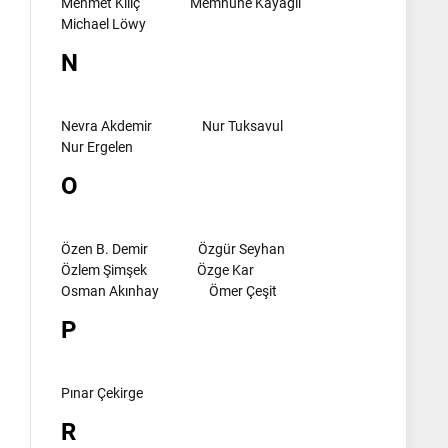
Mehmet Kılıç
Memnune Kayagil
Michael Löwy
N
Nevra Akdemir
Nur Tuksavul
Nur Ergelen
O
Özen B. Demir
Özgür Seyhan
Özlem Şimşek
Özge Kar
Osman Akınhay
Ömer Çeşit
P
Pınar Çekirge
R