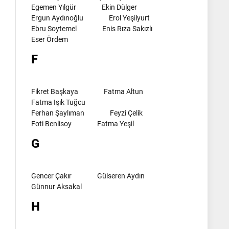
Egemen Yılgür
Ekin Dülger
Ergun Aydınoğlu
Erol Yeşilyurt
Ebru Soytemel
Enis Rıza Sakızlı
Eser Ördem
F
Fikret Başkaya
Fatma Altun
Fatma Işık Tuğcu
Ferhan Şaylıman
Feyzi Çelik
Foti Benlisoy
Fatma Yeşil
G
Gencer Çakır
Gülseren Aydın
Günnur Aksakal
H