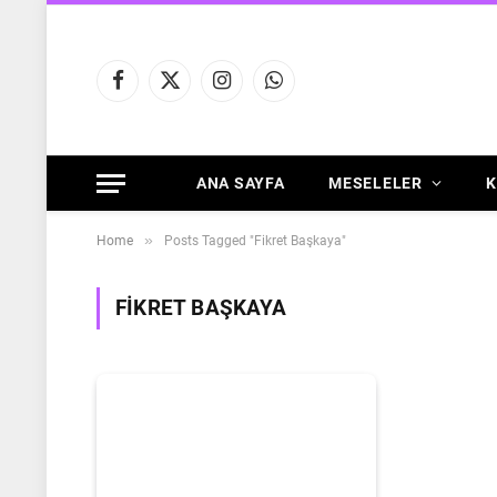
Facebook
X
Instagram
WhatsApp
(Twitter)
ANA SAYFA
MESELELER
K
»
Home
Posts Tagged "Fikret Başkaya"
FIKRET BAŞKAYA