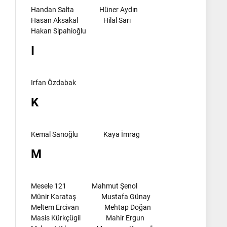
Handan Salta
Hüner Aydın
Hasan Aksakal
Hilal Sarı
Hakan Sipahioğlu
I
Irfan Özdabak
K
Kemal Sarıoğlu
Kaya İmrag
M
Mesele 121
Mahmut Şenol
Münir Karataş
Mustafa Günay
Meltem Ercivan
Mehtap Doğan
Masis Kürkçügil
Mahir Ergun