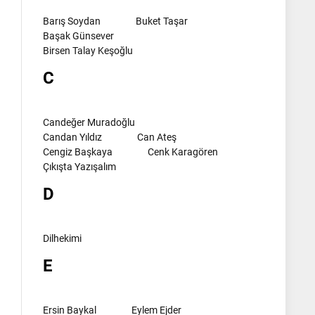
Barış Soydan
Buket Taşar
Başak Günsever
Birsen Talay Keşoğlu
C
Candeğer Muradoğlu
Candan Yıldız
Can Ateş
Cengiz Başkaya
Cenk Karagören
Çıkışta Yazışalım
D
Dilhekimi
E
Ersin Baykal
Eylem Ejder