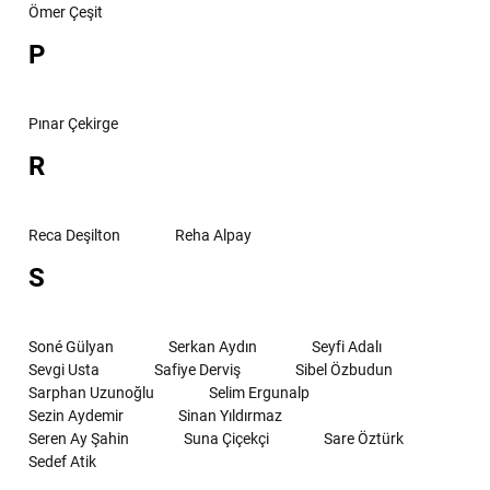
Ömer Çeşit
P
Pınar Çekirge
R
Reca Deşilton
Reha Alpay
S
Soné Gülyan
Serkan Aydın
Seyfi Adalı
Sevgi Usta
Safiye Derviş
Sibel Özbudun
Sarphan Uzunoğlu
Selim Ergunalp
Sezin Aydemir
Sinan Yıldırmaz
Seren Ay Şahin
Suna Çiçekçi
Sare Öztürk
Sedef Atik