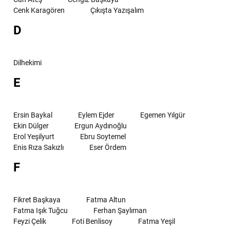
Cenk Karagören
Çıkışta Yazışalım
D
Dilhekimi
E
Ersin Baykal
Eylem Ejder
Egemen Yılgür
Ekin Dülger
Ergun Aydınoğlu
Erol Yeşilyurt
Ebru Soytemel
Enis Rıza Sakızlı
Eser Ördem
F
Fikret Başkaya
Fatma Altun
Fatma Işık Tuğcu
Ferhan Şaylıman
Feyzi Çelik
Foti Benlisoy
Fatma Yeşil