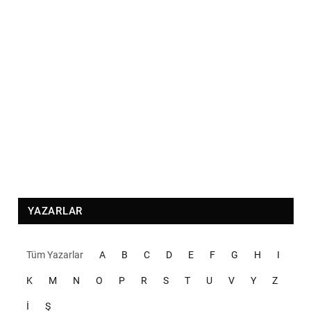
YAZARLAR
Tüm Yazarlar
A
B
C
D
E
F
G
H
I
K
M
N
O
P
R
S
T
U
V
Y
Z
İ
Ş