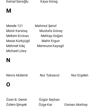
Kemal Sarıoğlu
Kaya İmrag
M
Mesele 121
Mahmut Şenol
Münir Karataş
Mustafa Günay
Meltem Ercivan
Mehtap Doğan
Masis Kürkçügil
Mahir Ergun
Mehmet Kılıç
Memnune Kayagil
Michael Löwy
N
Nevra Akdemir
Nur Tuksavul
Nur Ergelen
O
Özen B. Demir
Özgür Seyhan
Özlem Şimşek
Özge Kar
Osman Akınhay