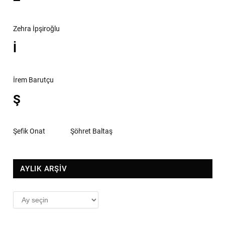
Zehra İpşiroğlu
İ
İrem Barutçu
Ş
Şefik Onat
Şöhret Baltaş
AYLIK ARŞİV
AYLIK
ARŞİV