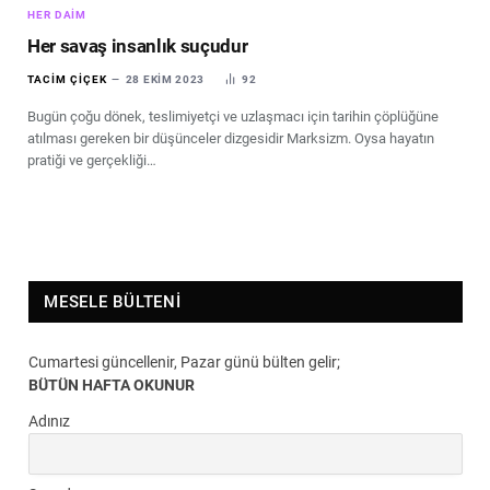
HER DAIM
Her savaş insanlık suçudur
TACIM ÇIÇEK
28 EKIM 2023
92
Bugün çoğu dönek, teslimiyetçi ve uzlaşmacı için tarihin çöplüğüne
atılması gereken bir düşünceler dizgesidir Marksizm. Oysa hayatın
pratiği ve gerçekliği…
MESELE BÜLTENI
Cumartesi güncellenir, Pazar günü bülten gelir;
BÜTÜN HAFTA OKUNUR
Adınız