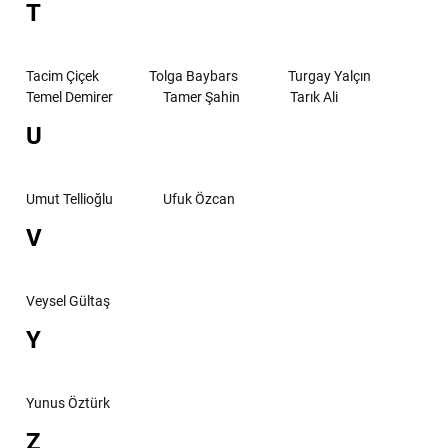
T
Tacim Çiçek
Tolga Baybars
Turgay Yalçın
Temel Demirer
Tamer Şahin
Tarık Ali
U
Umut Tellioğlu
Ufuk Özcan
V
Veysel Gültaş
Y
Yunus Öztürk
Z