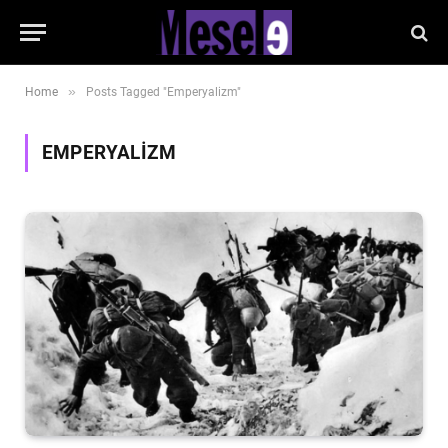
»
Home
Posts Tagged "Emperyalizm"
EMPERYALIZM