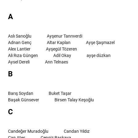
A
Aslı Sarıoğlu
Ayşenur Tanrıverdi
Adnan Genç
Altar Kaplan
Ayşe Şaşmazel
Alex Lantier
Ayşegül Tözeren
Ali Rıza Güngen
Adil Okay
ayşe düzkan
Aysel Dereli
Ann Telnaes
B
Barış Soydan
Buket Taşar
Başak Günsever
Birsen Talay Keşoğlu
C
Candeğer Muradoğlu
Candan Yıldız
Can Ateş
Cengiz Başkaya