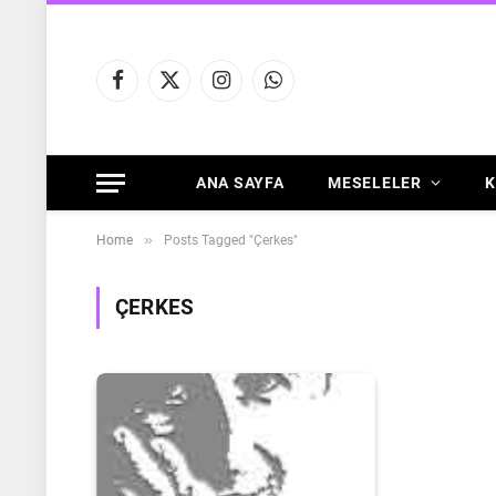
Facebook
X
Instagram
WhatsApp
(Twitter)
ANA SAYFA
MESELELER
K
»
Home
Posts Tagged "Çerkes"
ÇERKES