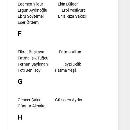
Egemen Yılgür
Ekin Dülger
Ergun Aydınoğlu
Erol Yeşilyurt
Ebru Soytemel
Enis Rıza Sakızlı
Eser Ördem
F
Fikret Başkaya
Fatma Altun
Fatma Işık Tuğcu
Ferhan Şaylıman
Feyzi Çelik
Foti Benlisoy
Fatma Yeşil
G
Gencer Çakır
Gülseren Aydın
Günnur Aksakal
H