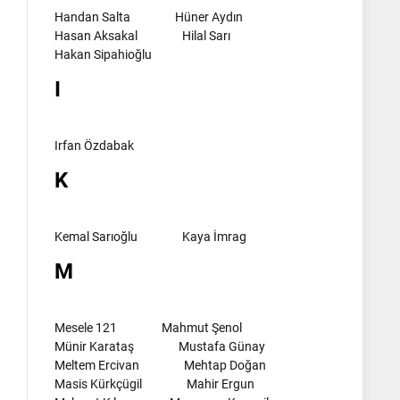
Handan Salta
Hüner Aydın
Hasan Aksakal
Hilal Sarı
Hakan Sipahioğlu
I
Irfan Özdabak
K
Kemal Sarıoğlu
Kaya İmrag
M
Mesele 121
Mahmut Şenol
Münir Karataş
Mustafa Günay
Meltem Ercivan
Mehtap Doğan
Masis Kürkçügil
Mahir Ergun