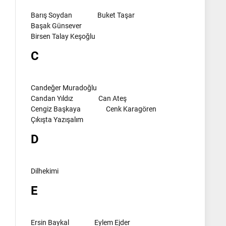
Barış Soydan
Buket Taşar
Başak Günsever
Birsen Talay Keşoğlu
C
Candeğer Muradoğlu
Candan Yıldız
Can Ateş
Cengiz Başkaya
Cenk Karagören
Çıkışta Yazışalım
D
Dilhekimi
E
Ersin Baykal
Eylem Ejder