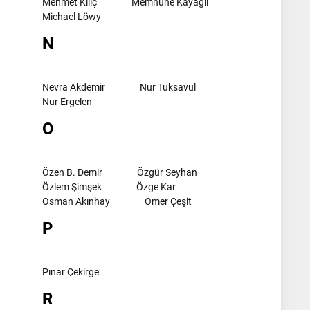
Mehmet Kılıç
Memnune Kayagil
Michael Löwy
N
Nevra Akdemir
Nur Tuksavul
Nur Ergelen
O
Özen B. Demir
Özgür Seyhan
Özlem Şimşek
Özge Kar
Osman Akınhay
Ömer Çeşit
P
Pınar Çekirge
R