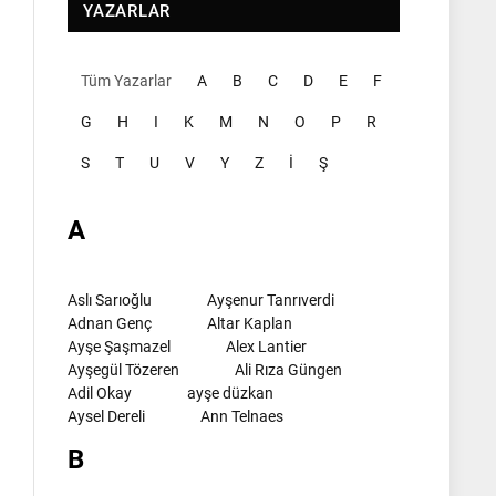
YAZARLAR
Tüm Yazarlar
A
B
C
D
E
F
G
H
I
K
M
N
O
P
R
S
T
U
V
Y
Z
İ
Ş
A
Aslı Sarıoğlu
Ayşenur Tanrıverdi
Adnan Genç
Altar Kaplan
Ayşe Şaşmazel
Alex Lantier
Ayşegül Tözeren
Ali Rıza Güngen
Adil Okay
ayşe düzkan
Aysel Dereli
Ann Telnaes
B