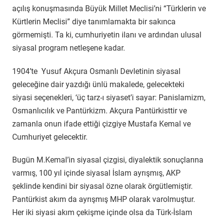
açılış konuşmasında Büyük Millet Meclisi’ni “Türklerin ve
Kürtlerin Meclisi” diye tanımlamakta bir sakınca
görmemişti. Ta ki, cumhuriyetin ilanı ve ardından ulusal
siyasal program netleşene kadar.
1904’te Yusuf Akçura Osmanlı Devletinin siyasal
geleceğine dair yazdığı ünlü makalede, gelecekteki
siyasi seçenekleri, ‘üç tarz-ı siyaset’i sayar: Panislamizm,
Osmanlıcılık ve Pantürkizm. Akçura Pantürkisttir ve
zamanla onun ifade ettiği çizgiye Mustafa Kemal ve
Cumhuriyet gelecektir.
Bugün M.Kemal’in siyasal çizgisi, diyalektik sonuçlarına
varmış, 100 yıl içinde siyasal İslam ayrışmış, AKP
şeklinde kendini bir siyasal özne olarak örgütlemiştir.
Pantürkist akım da ayrışmış MHP olarak varolmuştur.
Her iki siyasi akım çekişme içinde olsa da Türk-İslam