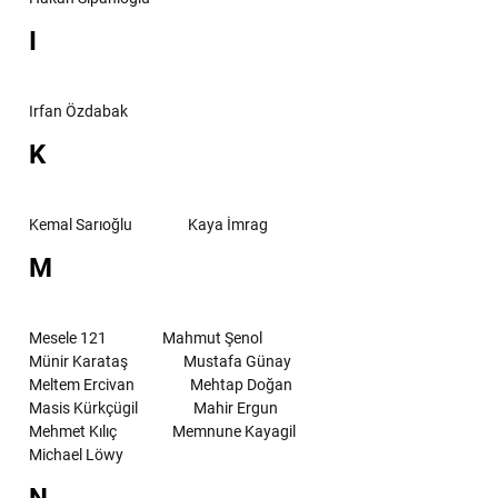
I
Irfan Özdabak
K
Kemal Sarıoğlu
Kaya İmrag
M
Mesele 121
Mahmut Şenol
Münir Karataş
Mustafa Günay
Meltem Ercivan
Mehtap Doğan
Masis Kürkçügil
Mahir Ergun
Mehmet Kılıç
Memnune Kayagil
Michael Löwy