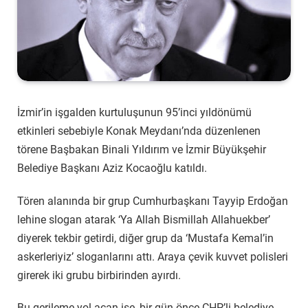
İzmir’in işgalden kurtuluşunun 95’inci yıldönümü
etkinleri sebebiyle Konak Meydanı’nda düzenlenen
törene Başbakan Binali Yıldırım ve İzmir Büyükşehir
Belediye Başkanı Aziz Kocaoğlu katıldı.
Tören alanında bir grup Cumhurbaşkanı Tayyip Erdoğan
lehine slogan atarak ‘Ya Allah Bismillah Allahuekber’
diyerek tekbir getirdi, diğer grup da ‘Mustafa Kemal’in
askerleriyiz’ sloganlarını attı. Araya çevik kuvvet polisleri
girerek iki grubu birbirinden ayırdı.
Bu gerileme yol açan ise, bir gün önce CHP’li belediye