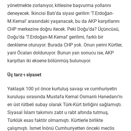
yönetmekte zorlanıyor, kitlesine başvurma yollarını
deneyecek. İkincisi Batı’da siyasi gerilim ‘T.Erdoğan-
M.Kemal’ arasındaki yaşanacak, bu da AKP karşıtlarını
CHP merkezine doğru itecek. Peki Doğu’da? Üçüncüsü,
Doğu’da ‘T.Erdoğan-M.Kemal’ gerilimi, farklı bir
denkleme oturuyor. Burada CHP yok. Onun yerini Kürtler,
yani Öcalan dolduruyor. Bunun yan sonucu ise, AKP
karşıtları iki eksene bölünmüş bulunuyor.
Üç tarz-ı siyaset
Yaklaşık 100 yıl önce kurtuluş savaşı ve cumhuriyetin
kuruluşu sırasında Mustafa Kemal Osmanlı Hanedanı’nı
en üst rütbeli subay olarak Türk-Kürt birliğini sağlamıştı.
Siyasal İslam takımını zabt u rabt altında tutmuş,
Türklük esas faktör olmamıştı. Kürtlerle birlikte
çalışmıştı. İsmet İnönü Cumhuriyetten önceki meclis