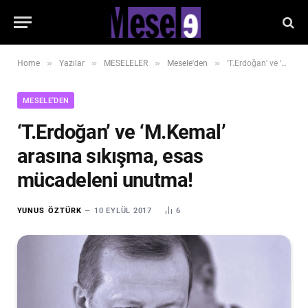
»
»
»
»
Home
Yazılar
MESELELER
Mesele'den
‘T.Erdoğan’ ve ‘M.Kemal’ arasına sıkışma, esas mücadeleni unutma!
MESELE'DEN
‘T.Erdoğan’ ve ‘M.Kemal’
arasına sıkışma, esas
mücadeleni unutma!
YUNUS ÖZTÜRK
10 EYLÜL 2017
6