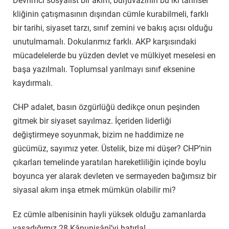
Devrimci sosyalist bir akım, burjuvazinin bu iki tarihsel
kliğinin çatışmasının dışından cümle kurabilmeli, farklı
bir tarihi, siyaset tarzı, sınıf zemini ve bakış açısı olduğu
unutulmamalı. Dokularımız farklı. AKP karşısındaki
mücadelelerde bu yüzden devlet ve mülkiyet meselesi en
başa yazılmalı. Toplumsal yarılmayı sınıf eksenine
kaydırmalı.
CHP adalet, basın özgürlüğü dedikçe onun peşinden
gitmek bir siyaset sayılmaz. İçeriden liderliği
değiştirmeye soyunmak, bizim ne haddimize ne
gücümüz, sayımız yeter. Üstelik, bize mi düşer? CHP’nin
çıkarları temelinde yaratılan hareketliliğin içinde boylu
boyunca yer alarak devleten ve sermayeden bağımsız bir
siyasal akım inşa etmek mümkün olabilir mi?
Ez cümle albenisinin hayli yüksek olduğu zamanlarda
yaşadığımız 28 Kânunisânî’yi hatırla!