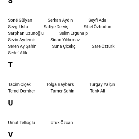
S
Soné Gülyan
Serkan Aydın
Seyfi Adalı
Sevgi Usta
Safiye Derviş
Sibel Özbudun
Sarphan Uzunoğlu
Selim Ergunalp
Sezin Aydemir
Sinan Yıldırmaz
Seren Ay Şahin
Suna Çiçekçi
Sare Öztürk
Sedef Atik
T
Tacim Çiçek
Tolga Baybars
Turgay Yalçın
Temel Demirer
Tamer Şahin
Tarık Ali
U
Umut Tellioğlu
Ufuk Özcan
V