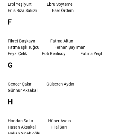
Erol Yeşilyurt
Ebru Soytemel
Enis Rıza Sakızlı
Eser Ördem
F
Fikret Başkaya
Fatma Altun
Fatma Işık Tuğcu
Ferhan Şaylıman
Feyzi Çelik
Foti Benlisoy
Fatma Yeşil
G
Gencer Çakır
Gülseren Aydın
Günnur Aksakal
H
Handan Salta
Hüner Aydın
Hasan Aksakal
Hilal Sarı
Hakan Sipahioğlu