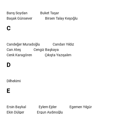
Barış Soydan
Buket Taşar
Başak Günsever
Birsen Talay Keşoğlu
C
Candeğer Muradoğlu
Candan Yıldız
Can Ateş
Cengiz Başkaya
Cenk Karagören
Çıkışta Yazışalım
D
Dilhekimi
E
Ersin Baykal
Eylem Ejder
Egemen Yılgür
Ekin Dülger
Ergun Aydınoğlu