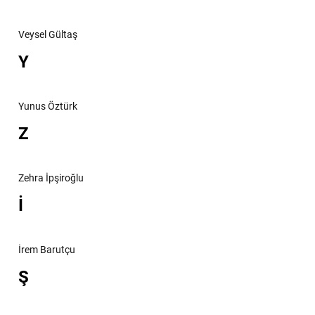
Veysel Gültaş
Y
Yunus Öztürk
Z
Zehra İpşiroğlu
İ
İrem Barutçu
Ş