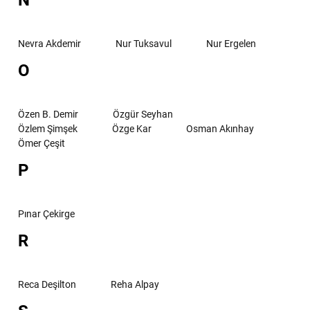
N
Nevra Akdemir
Nur Tuksavul
Nur Ergelen
O
Özen B. Demir
Özgür Seyhan
Özlem Şimşek
Özge Kar
Osman Akınhay
Ömer Çeşit
P
Pınar Çekirge
R
Reca Deşilton
Reha Alpay