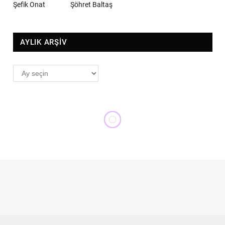
Şefik Onat
Şöhret Baltaş
AYLIK ARŞİV
AYLIK
ARŞİV
MESELE'DEN
CHP önümüze düşer mi, biz
peşinden gider miyiz?
YUNUS ÖZTÜRK
1 EYLÜL 2017
6