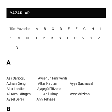
YAZARLAR
Tüm Yazarlar
A
B
C
D
E
F
G
H
I
K
M
N
O
P
R
S
T
U
V
Y
Z
İ
Ş
A
Aslı Sarıoğlu
Ayşenur Tanrıverdi
Adnan Genç
Altar Kaplan
Ayşe Şaşmazel
Alex Lantier
Ayşegül Tözeren
Ali Rıza Güngen
Adil Okay
ayşe düzkan
Aysel Dereli
Ann Telnaes
B