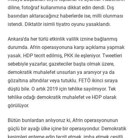
diline, fotoğraf kullanımına dikkat edin dendi. Dış
basından aktaracağınız haberlerde ise, milli olunması
istendi. Diktatör isimli tiyatro oyunu yasaklandı.
Ankara’da her türlü etkinlik valilik iznine bağlanmış
durumda. Afrin operasyonuna karşı açıklama yapmak
yasak. HDP tecrit edilmiş, PKK ile eşleniyor. Tweetleri
sebebiyle yazarlar, gazeteciler başta olmak üzere,
demokratik muhalefet unsurları ya aranıyor ya da
gözaltına altındılar veya tutuklu. FETÖ ikinci sıraya
düştü bile. O artık 2019 için tehlike sayılmıyor. Tek
tehlike odağı demokratik muhalefet ve HDP olarak
görülüyor.
Bütün bunlardan anlıyoruz ki, Afrin operasyonunun
güçlü bir ayağı ülke içine bir operasyondur. Demokratik
kesimleri enterne edip tecrit etmek, imha etmek çeşitli