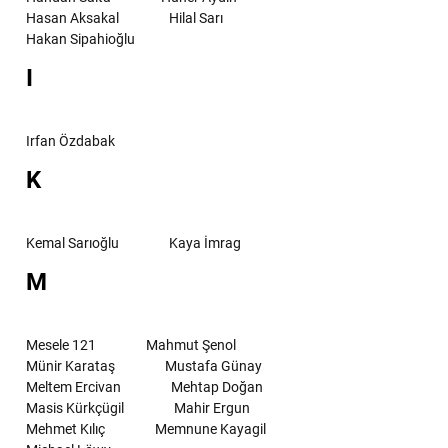
Hasan Aksakal
Hilal Sarı
Hakan Sipahioğlu
I
Irfan Özdabak
K
Kemal Sarıoğlu
Kaya İmrag
M
Mesele 121
Mahmut Şenol
Münir Karataş
Mustafa Günay
Meltem Ercivan
Mehtap Doğan
Masis Kürkçügil
Mahir Ergun
Mehmet Kılıç
Memnune Kayagil