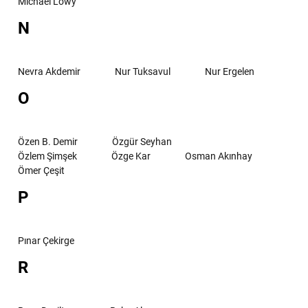
Michael Löwy
N
Nevra Akdemir
Nur Tuksavul
Nur Ergelen
O
Özen B. Demir
Özgür Seyhan
Özlem Şimşek
Özge Kar
Osman Akınhay
Ömer Çeşit
P
Pınar Çekirge
R