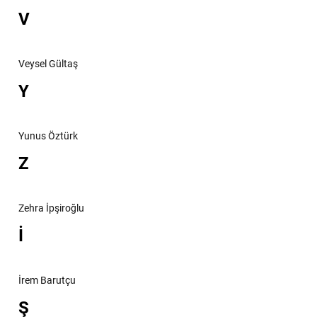
V
Veysel Gültaş
Y
Yunus Öztürk
Z
Zehra İpşiroğlu
İ
İrem Barutçu
Ş