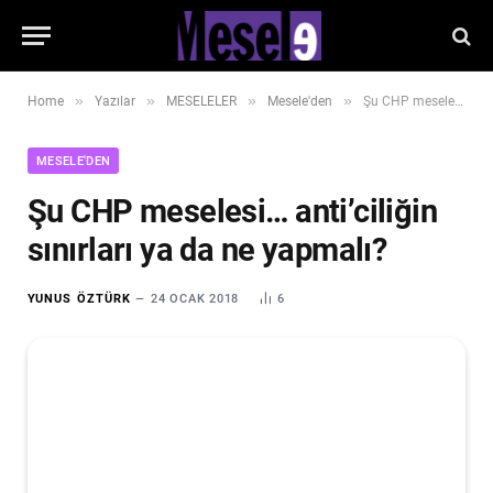
»
»
»
»
Home
Yazılar
MESELELER
Mesele'den
Şu CHP meselesi… anti’ciliğin sınırları ya da ne yapmalı?
MESELE'DEN
Şu CHP meselesi… anti’ciliğin
sınırları ya da ne yapmalı?
YUNUS ÖZTÜRK
24 OCAK 2018
6