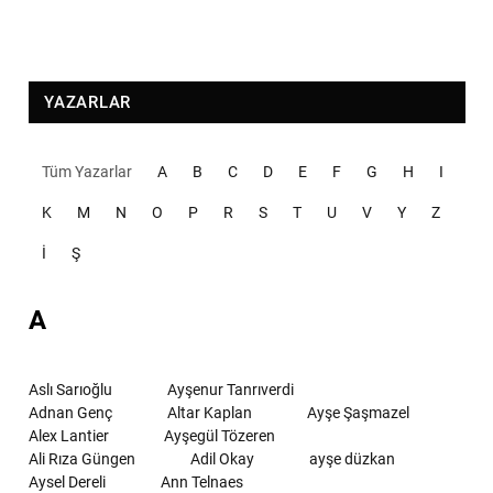
YAZARLAR
Tüm Yazarlar
A
B
C
D
E
F
G
H
I
K
M
N
O
P
R
S
T
U
V
Y
Z
İ
Ş
A
Aslı Sarıoğlu
Ayşenur Tanrıverdi
Adnan Genç
Altar Kaplan
Ayşe Şaşmazel
Alex Lantier
Ayşegül Tözeren
Ali Rıza Güngen
Adil Okay
ayşe düzkan
Aysel Dereli
Ann Telnaes