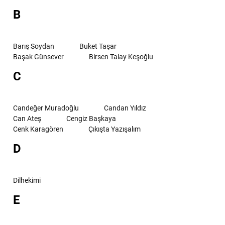
B
Barış Soydan
Buket Taşar
Başak Günsever
Birsen Talay Keşoğlu
C
Candeğer Muradoğlu
Candan Yıldız
Can Ateş
Cengiz Başkaya
Cenk Karagören
Çıkışta Yazışalım
D
Dilhekimi
E