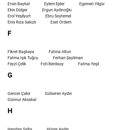
Ersin Baykal
Eylem Ejder
Egemen Yılgür
Ekin Dülger
Ergun Aydınoğlu
Erol Yeşilyurt
Ebru Soytemel
Enis Rıza Sakızlı
Eser Ördem
F
Fikret Başkaya
Fatma Altun
Fatma Işık Tuğcu
Ferhan Şaylıman
Feyzi Çelik
Foti Benlisoy
Fatma Yeşil
G
Gencer Çakır
Gülseren Aydın
Günnur Aksakal
H
Handan Salta
Hüner Aydın