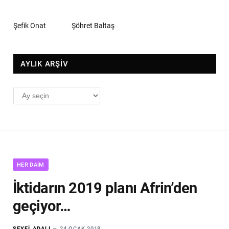
Şefik Onat
Şöhret Baltaş
AYLIK ARŞİV
AYLIK
ARŞİV
HER DAIM
İktidarın 2019 planı Afrin’den
geçiyor…
SEYFI ADALI
24 OCAK 2018