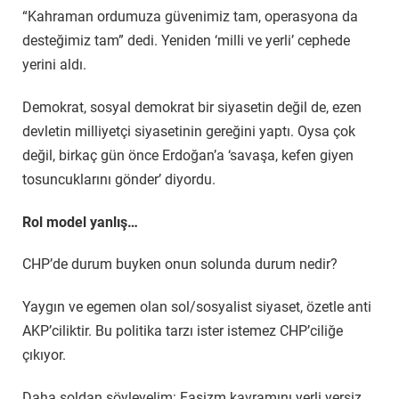
“Kahraman ordumuza güvenimiz tam, operasyona da
desteğimiz tam” dedi. Yeniden ‘milli ve yerli’ cephede
yerini aldı.
Demokrat, sosyal demokrat bir siyasetin değil de, ezen
devletin milliyetçi siyasetinin gereğini yaptı. Oysa çok
değil, birkaç gün önce Erdoğan’a ‘savaşa, kefen giyen
tosuncuklarını gönder’ diyordu.
Rol model yanlış…
CHP’de durum buyken onun solunda durum nedir?
Yaygın ve egemen olan sol/sosyalist siyaset, özetle anti
AKP’ciliktir. Bu politika tarzı ister istemez CHP’ciliğe
çıkıyor.
Daha soldan söyleyelim: Faşizm kavramını yerli yersiz