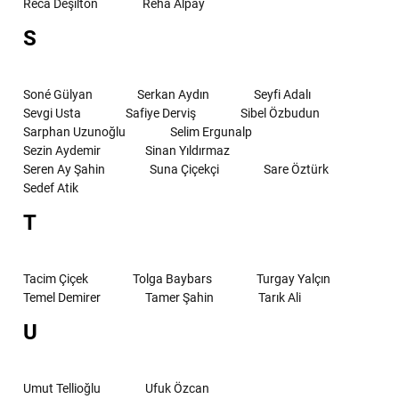
Reca Deşilton
Reha Alpay
S
Soné Gülyan
Serkan Aydın
Seyfi Adalı
Sevgi Usta
Safiye Derviş
Sibel Özbudun
Sarphan Uzunoğlu
Selim Ergunalp
Sezin Aydemir
Sinan Yıldırmaz
Seren Ay Şahin
Suna Çiçekçi
Sare Öztürk
Sedef Atik
T
Tacim Çiçek
Tolga Baybars
Turgay Yalçın
Temel Demirer
Tamer Şahin
Tarık Ali
U
Umut Tellioğlu
Ufuk Özcan