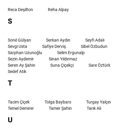
Reca Deşilton
Reha Alpay
S
Soné Gülyan
Serkan Aydın
Seyfi Adalı
Sevgi Usta
Safiye Derviş
Sibel Özbudun
Sarphan Uzunoğlu
Selim Ergunalp
Sezin Aydemir
Sinan Yıldırmaz
Seren Ay Şahin
Suna Çiçekçi
Sare Öztürk
Sedef Atik
T
Tacim Çiçek
Tolga Baybars
Turgay Yalçın
Temel Demirer
Tamer Şahin
Tarık Ali
U