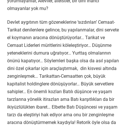
yorumlayanlar, Aleviler, ateistler, bir dinî inancı
olmayanlar yok mu?
Devlet aygıtının tüm gözeneklerine ‘sızdırılan’ Cemaat-
Tarikat denilenlere gelince, bu yapılanmalar, dini servete
el koymanın aracına dönüştürüyorlar… Tarikat ve
Cemaat Liderleri müritlerini köleleştiriyor… Düşünme
yeteneklerini dumura uğratıyor… Yurttaş olmalarının
önünü kapatıyor… Söylemleri başka olsa da asıl yapılan
dini özel çıkarlar için araçlaştırmak, din kisvesi altında
zenginleşmek… Tarikattan-Cemaatten çok, büyük
kapitalist holdinglere dönüşüyorlar… Büyük servetlere
sahipler… En önemli kozları Batılı düşünce ve yaşam
tarzlarına yönelik itirazları ama Batı karşıtlıkları da bir
ikiyüzlülükten ibaret… Elbette Batı Düşüncesi ve yaşam
tarzı da eleştiriyi hak ediyor ama onu bir zenginleşme
aracına dönüştürmemek kaydıyla! Retorik öyle olsa da