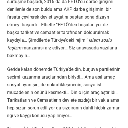
sürtüşme başladı, 2016 da da FETÖ’cü darbe girişimi
denilenle de son buldu ama AKP darbe girişimini bir
fırsata çevirerek devlet aygıtını baştan sona dizayn
etmeyi başardı… Elbette “FETÖ’den boşalan yer de
başka tarikat ve cemaatler tarafından doldurulmak
kaydıyla… Şimdilerde Türkiye’deki rejim ‘
İslam soslu
faşizm
manzarası arz ediyor
…
Siz anayasada yazılana
bakmayın…
Geride kalan dönemde Türkiye’de din, burjuva partilerinin
seçimi kazanma araçlarından biriydi… Ama asıl amaç
sosyal uyanışın, demokratikleşmenin, sosyalist
mücadelenin önünü kesmekti… Din o için araçlaştırıldı…
Tarikatların ve Cemaatlerin devlete sızdığı bir vakıa ama
hep sızan sorun ediliyor da sızdıranın dahli hiçbir zaman
ilgi ve kaygı konusu yapılmıyor…