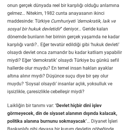
onun gerçek dünyada reel bir karşılığı olduğu anlamına
gelmez… Nitekim, 1982 cunta anayasanın ikinci
maddesinde: Türkiye
Cumhuriyeti ‘demokratik, laik ve
sosyal bir hukuk devletidir
” deniyor… Geride kalan
dönemde bunların her birinin gerçek yaşamda ne kadar
karşılığı vardı?.. Eğer tevatür edildiği gibi ‘hukuk devleti’
olsaydı devlet onca zamandır bu kadar katliam yapabilir
miydi? Eğer ‘demokratik’ olsaydı Türkiye bu günkü sefil
hallerde olur muydu? En temel insan hakları ayaklar
altına alınır mıydı? Düşünce suçu diye bir şey olur
muydu? ‘Soysal olsaydı’ insanlar açlık, yoksulluk ve
işsizlikle, çaresizlikle cebelleşir miydi?
Laikliğin bir tanımı var:
‘Devlet hiçbir dinî işlev
görmeyecek, din de siyaset alanının dışında kalacak,
politika alanına burnunu sokmayacak’
… Diyanet İşleri
Başkanlığı gibi devasa bir kurum devletin göbeğinde