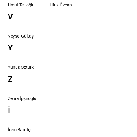
Umut Tellioğlu
Ufuk Özcan
V
Veysel Gültaş
Y
Yunus Öztürk
Z
Zehra İpşiroğlu
İ
İrem Barutçu