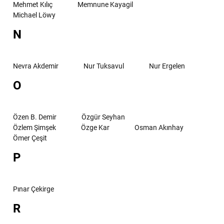
Mehmet Kılıç
Memnune Kayagil
Michael Löwy
N
Nevra Akdemir
Nur Tuksavul
Nur Ergelen
O
Özen B. Demir
Özgür Seyhan
Özlem Şimşek
Özge Kar
Osman Akınhay
Ömer Çeşit
P
Pınar Çekirge
R