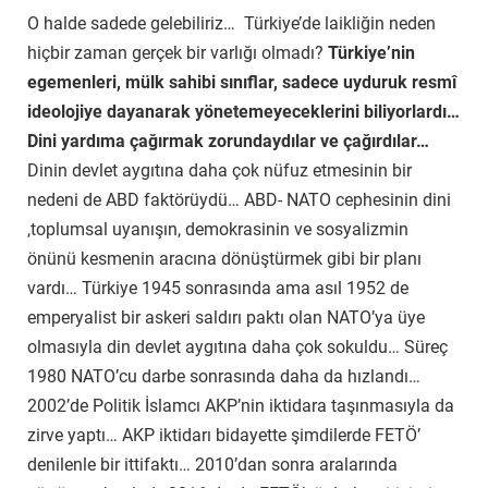
O halde sadede gelebiliriz… Türkiye’de laikliğin neden
hiçbir zaman gerçek bir varlığı olmadı?
Türkiye’nin
egemenleri, mülk sahibi sınıflar, sadece uyduruk resmî
ideolojiye dayanarak yönetemeyeceklerini biliyorlardı…
Dini yardıma çağırmak zorundaydılar ve çağırdılar…
Dinin devlet aygıtına daha çok nüfuz etmesinin bir
nedeni de ABD faktörüydü… ABD- NATO cephesinin dini
,toplumsal uyanışın, demokrasinin ve sosyalizmin
önünü kesmenin aracına dönüştürmek gibi bir planı
vardı… Türkiye 1945 sonrasında ama asıl 1952 de
emperyalist bir askeri saldırı paktı olan NATO’ya üye
olmasıyla din devlet aygıtına daha çok sokuldu… Süreç
1980 NATO’cu darbe sonrasında daha da hızlandı…
2002’de Politik İslamcı AKP’nin iktidara taşınmasıyla da
zirve yaptı… AKP iktidarı bidayette şimdilerde FETÖ’
denilenle bir ittifaktı… 2010’dan sonra aralarında