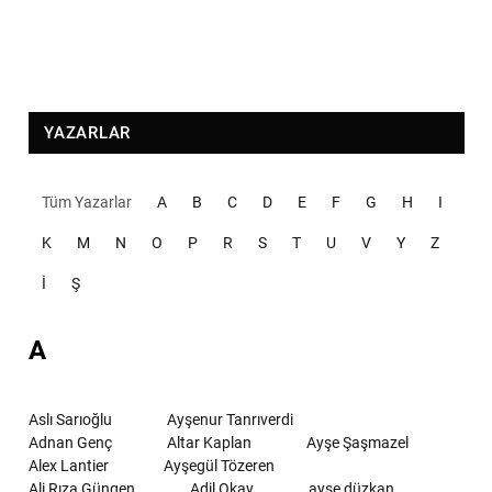
YAZARLAR
Tüm Yazarlar
A
B
C
D
E
F
G
H
I
K
M
N
O
P
R
S
T
U
V
Y
Z
İ
Ş
A
Aslı Sarıoğlu
Ayşenur Tanrıverdi
Adnan Genç
Altar Kaplan
Ayşe Şaşmazel
Alex Lantier
Ayşegül Tözeren
Ali Rıza Güngen
Adil Okay
ayşe düzkan