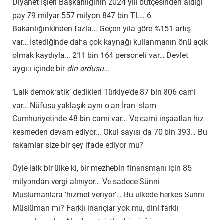
Diyanet İşleri Başkanlığının 2024 yılı bütçesinden aldığı
pay 79 milyar 557 milyon 847 bin TL… 6
Bakanlığınkinden fazla… Geçen yıla göre %151 artış
var… İstediğinde daha çok kaynağı kullanmanın önü açık
olmak kaydıyla… 211 bin 164 personeli var… Devlet
aygıtı içinde bir
din ordusu…
‘Laik demokratik’ dedikleri Türkiye’de 87 bin 806 cami
var… Nüfusu yaklaşık aynı olan İran İslam
Cumhuriyetinde 48 bin cami var… Ve cami inşaatları hız
kesmeden devam ediyor… Okul sayısı da 70 bin 393… Bu
rakamlar size bir şey ifade ediyor mu?
Öyle laik bir ülke ki, bir mezhebin finansmanı için 85
milyondan vergi alınıyor… Ve sadece Sünni
Müslümanlara ‘hizmet veriyor’… Bu ülkede herkes Sünni
Müslüman mı? Farklı inançlar yok mu, dini farklı