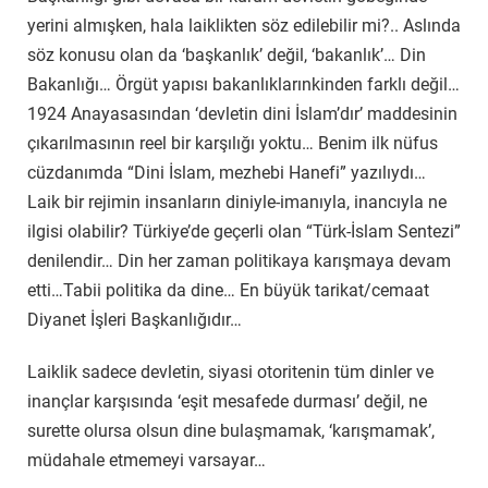
yerini almışken, hala laiklikten söz edilebilir mi?.. Aslında
söz konusu olan da ‘başkanlık’ değil, ‘bakanlık’… Din
Bakanlığı… Örgüt yapısı bakanlıklarınkinden farklı değil…
1924 Anayasasından ‘devletin dini İslam’dır’ maddesinin
çıkarılmasının reel bir karşılığı yoktu… Benim ilk nüfus
cüzdanımda “Dini İslam, mezhebi Hanefi” yazılıydı…
Laik bir rejimin insanların diniyle-imanıyla, inancıyla ne
ilgisi olabilir? Türkiye’de geçerli olan “Türk-İslam Sentezi”
denilendir… Din her zaman politikaya karışmaya devam
etti…Tabii politika da dine… En büyük tarikat/cemaat
Diyanet İşleri Başkanlığıdır…
Laiklik sadece devletin, siyasi otoritenin tüm dinler ve
inançlar karşısında ‘eşit mesafede durması’ değil, ne
surette olursa olsun dine bulaşmamak, ‘karışmamak’,
müdahale etmemeyi varsayar…