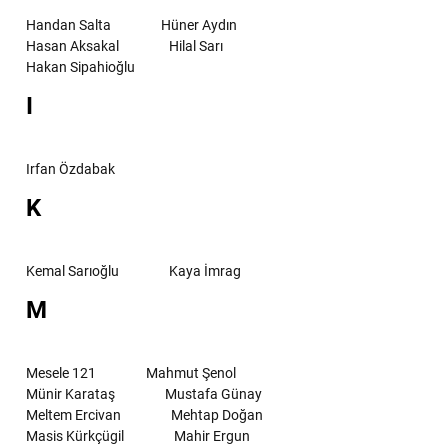
Handan Salta
Hüner Aydın
Hasan Aksakal
Hilal Sarı
Hakan Sipahioğlu
I
Irfan Özdabak
K
Kemal Sarıoğlu
Kaya İmrag
M
Mesele 121
Mahmut Şenol
Münir Karataş
Mustafa Günay
Meltem Ercivan
Mehtap Doğan
Masis Kürkçügil
Mahir Ergun