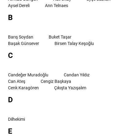
Aysel Dereli
Ann Telnaes
B
Barış Soydan
Buket Taşar
Başak Günsever
Birsen Talay Keşoğlu
C
Candeğer Muradoğlu
Candan Yıldız
Can Ateş
Cengiz Başkaya
Cenk Karagören
Çıkışta Yazışalım
D
Dilhekimi
E