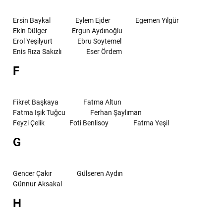
Ersin Baykal
Eylem Ejder
Egemen Yılgür
Ekin Dülger
Ergun Aydınoğlu
Erol Yeşilyurt
Ebru Soytemel
Enis Rıza Sakızlı
Eser Ördem
F
Fikret Başkaya
Fatma Altun
Fatma Işık Tuğcu
Ferhan Şaylıman
Feyzi Çelik
Foti Benlisoy
Fatma Yeşil
G
Gencer Çakır
Gülseren Aydın
Günnur Aksakal
H