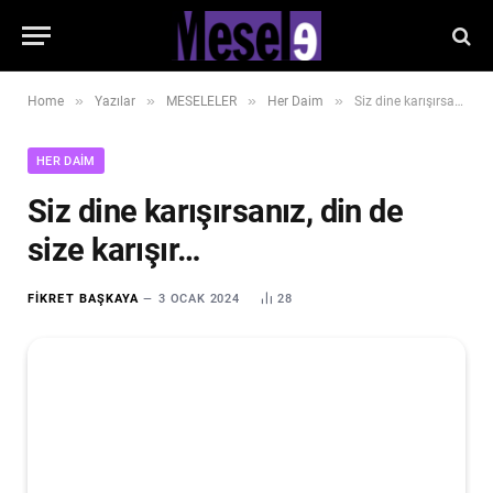
»
»
»
»
Home
Yazılar
MESELELER
Her Daim
Siz dine karışırsanız, din de size karışır…
HER DAIM
Siz dine karışırsanız, din de
size karışır…
FIKRET BAŞKAYA
3 OCAK 2024
28