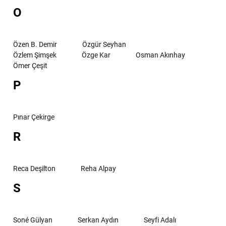
O
Özen B. Demir
Özgür Seyhan
Özlem Şimşek
Özge Kar
Osman Akınhay
Ömer Çeşit
P
Pınar Çekirge
R
Reca Deşilton
Reha Alpay
S
Soné Gülyan
Serkan Aydın
Seyfi Adalı