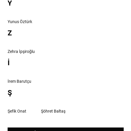
Y
Yunus Öztürk
Z
Zehra İpşiroğlu
İ
İrem Barutçu
Ş
Şefik Onat
Şöhret Baltaş