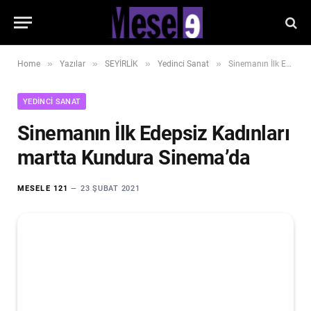
»
»
»
»
Home
Yazılar
SEYİRLİK
Yedinci Sanat
Sinemanın İlk Edepsiz Kadınları martta Kundura Sinema’da
YEDINCI SANAT
Sinemanın İlk Edepsiz Kadınları
martta Kundura Sinema’da
MESELE 121
23 ŞUBAT 2021