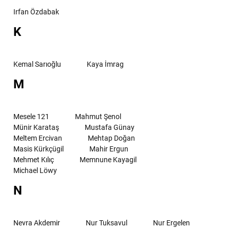
Irfan Özdabak
K
Kemal Sarıoğlu
Kaya İmrag
M
Mesele 121
Mahmut Şenol
Münir Karataş
Mustafa Günay
Meltem Ercivan
Mehtap Doğan
Masis Kürkçügil
Mahir Ergun
Mehmet Kılıç
Memnune Kayagil
Michael Löwy
N
Nevra Akdemir
Nur Tuksavul
Nur Ergelen