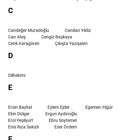
C
Candeğer Muradoğlu
Candan Yıldız
Can Ateş
Cengiz Başkaya
Cenk Karagören
Çıkışta Yazışalım
D
Dilhekimi
E
Ersin Baykal
Eylem Ejder
Egemen Yılgür
Ekin Dülger
Ergun Aydınoğlu
Erol Yeşilyurt
Ebru Soytemel
Enis Rıza Sakızlı
Eser Ördem
F