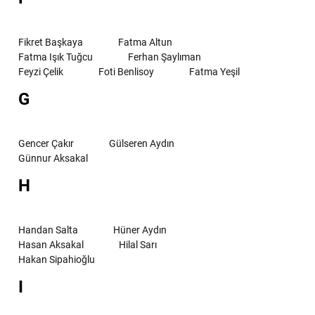
Fikret Başkaya
Fatma Altun
Fatma Işık Tuğcu
Ferhan Şaylıman
Feyzi Çelik
Foti Benlisoy
Fatma Yeşil
G
Gencer Çakır
Gülseren Aydın
Günnur Aksakal
H
Handan Salta
Hüner Aydın
Hasan Aksakal
Hilal Sarı
Hakan Sipahioğlu
I