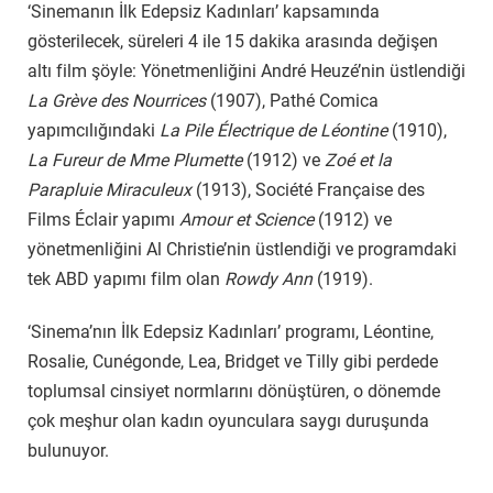
‘Sinemanın İlk Edepsiz Kadınları’ kapsamında
gösterilecek, süreleri 4 ile 15 dakika arasında değişen
altı film şöyle: Yönetmenliğini André Heuzé’nin üstlendiği
La Grève des Nourrices
(1907), Pathé Comica
yapımcılığındaki
La Pile Électrique de Léontine
(1910),
La Fureur de Mme Plumette
(1912) ve
Zoé et la
Parapluie Miraculeux
(1913), Société Française des
Films Éclair yapımı
Amour et Science
(1912) ve
yönetmenliğini Al Christie’nin üstlendiği ve programdaki
tek ABD yapımı film olan
Rowdy Ann
(1919).
‘Sinema’nın İlk Edepsiz Kadınları’ programı, Léontine,
Rosalie, Cunégonde, Lea, Bridget ve Tilly gibi perdede
toplumsal cinsiyet normlarını dönüştüren, o dönemde
çok meşhur olan kadın oyunculara saygı duruşunda
bulunuyor.