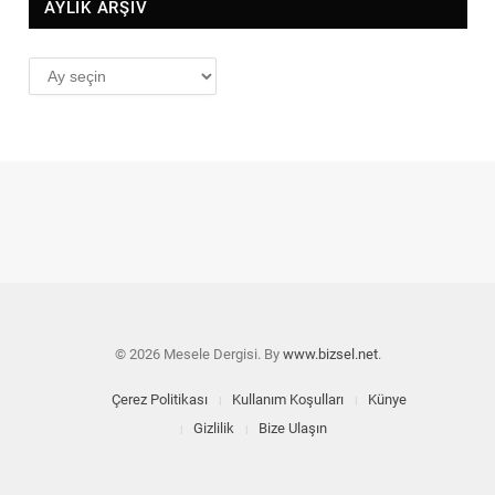
AYLIK ARŞİV
AYLIK
ARŞİV
© 2026 Mesele Dergisi. By
www.bizsel.net
.
Çerez Politikası
Kullanım Koşulları
Künye
Gizlilik
Bize Ulaşın