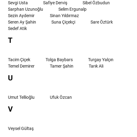
Sevgi Usta
Safiye Derviş
Sibel Özbudun
Sarphan Uzunoğlu
Selim Ergunalp
Sezin Aydemir
Sinan Yıldırmaz
Seren Ay Şahin
Suna Çiçekçi
Sare Öztürk
Sedef Atik
T
Tacim Çiçek
Tolga Baybars
Turgay Yalçın
Temel Demirer
Tamer Şahin
Tarık Ali
U
Umut Tellioğlu
Ufuk Özcan
V
Veysel Gültaş