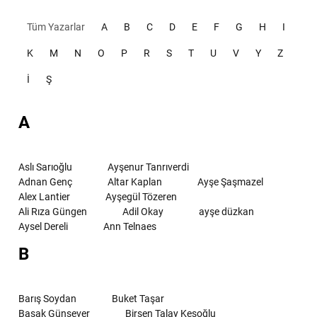
Tüm Yazarlar
A
B
C
D
E
F
G
H
I
K
M
N
O
P
R
S
T
U
V
Y
Z
İ
Ş
A
Aslı Sarıoğlu
Ayşenur Tanrıverdi
Adnan Genç
Altar Kaplan
Ayşe Şaşmazel
Alex Lantier
Ayşegül Tözeren
Ali Rıza Güngen
Adil Okay
ayşe düzkan
Aysel Dereli
Ann Telnaes
B
Barış Soydan
Buket Taşar
Başak Günsever
Birsen Talay Keşoğlu