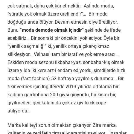
çok satmak, daha çok kâr etmektir… Aslında moda,
“süratle yok olmak üzere üretilendir”… Bir moda
doğduğu anda ölüyor. Devam etmesin diye üretiliyor.
Bunu
“moda demode olmak içindir
” şeklinde de ifade
edebiliriz… Bir sonraki bir öncekini yok ediyor. Öyle bir
“yenilik saçmalığı” ki, yenilik ortaya çıkar-çıkmaz
silikleşiyor… Velhasıl tam bir israf ve yok etme aracı…
Eskiden moda sezonu ilkbahar-yaz, sonbahar-kış olmak
üzere yılda iki kere arz-i endam ediyordu, şimdilerde hızlı
moda (fast fachion) 52 haftaya yayılmış durumda… Bir
fikir vermek için İngiltere’de 2013 yılında ortalama bir
kadının gardrobuna 200 giysi giriyordu, bir kısmı hiç
giyilmeden, geri kalanı da çok az giyilerek çöpe
atılıyordu…
Marka kaliteyi sorun olmaktan çıkarıyor. Zira marka,
kalitenin ve zerâfetin timsali-garantisi sayılıyor… İnsanlar