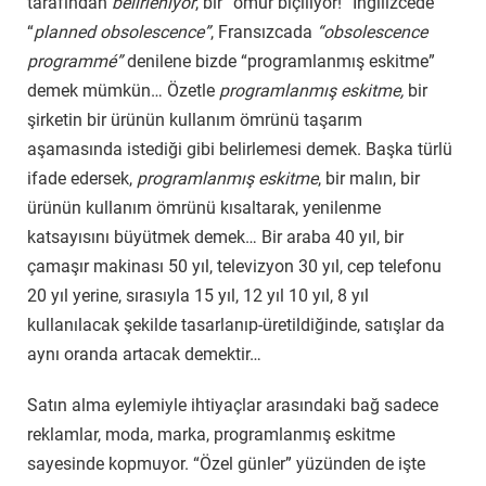
tarafından
belirleniyor
, bir “ömür biçiliyor!” İngilizcede
“
planned obsolescence”
, Fransızcada
“obsolescence
programmé”
denilene bizde “programlanmış eskitme”
demek mümkün… Özetle
programlanmış eskitme,
bir
şirketin bir ürünün kullanım ömrünü taşarım
aşamasında istediği gibi belirlemesi demek. Başka türlü
ifade edersek,
programlanmış eskitme
, bir malın, bir
ürünün kullanım ömrünü kısaltarak, yenilenme
katsayısını büyütmek demek… Bir araba 40 yıl, bir
çamaşır makinası 50 yıl, televizyon 30 yıl, cep telefonu
20 yıl yerine, sırasıyla 15 yıl, 12 yıl 10 yıl, 8 yıl
kullanılacak şekilde tasarlanıp-üretildiğinde, satışlar da
aynı oranda artacak demektir…
Satın alma eylemiyle ihtiyaçlar arasındaki bağ sadece
reklamlar, moda, marka, programlanmış eskitme
sayesinde kopmuyor. “Özel günler” yüzünden de işte