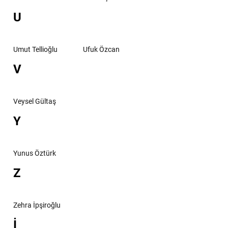
U
Umut Tellioğlu
Ufuk Özcan
V
Veysel Gültaş
Y
Yunus Öztürk
Z
Zehra İpşiroğlu
İ