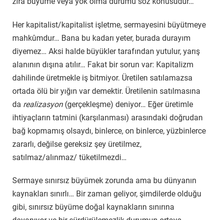
zira büyüme veya yok olma durumu söz konusudur…
Her kapitalist/kapitalist işletme, sermayesini büyütmeye
mahkûmdur… Bana bu kadarı yeter, burada durayım
diyemez… Aksi halde büyükler tarafından yutulur, yarış
alanının dışına atılır… Fakat bir sorun var: Kapitalizm
dahilinde üretmekle iş bitmiyor. Üretilen satılamazsa
ortada ölü bir yığın var demektir. Üretilenin satılmasına
da
realizasyon
(gerçekleşme) deniyor… Eğer üretimle
ihtiyaçların tatmini (karşılanması) arasındaki doğrudan
bağ kopmamış olsaydı, binlerce, on binlerce, yüzbinlerce
zararlı, değilse gereksiz şey üretilmez,
satılmaz/alınmaz/ tüketilmezdi…
Sermaye sınırsız büyümek zorunda ama bu dünyanın
kaynakları sınırlı… Bir zaman geliyor, şimdilerde olduğu
gibi, sınırsız büyüme doğal kaynakların sınırına