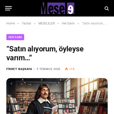
»
»
»
»
Home
Yazılar
MESELELER
Her Daim
“Satın alıyorum, öyleyse varım…”
HER DAIM
“Satın alıyorum, öyleyse
varım…”
FIKRET BAŞKAYA
9 TEMMUZ 2025
115