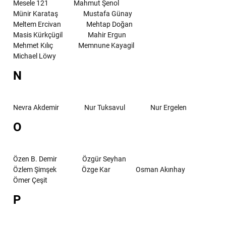
Mesele 121
Mahmut Şenol
Münir Karataş
Mustafa Günay
Meltem Ercivan
Mehtap Doğan
Masis Kürkçügil
Mahir Ergun
Mehmet Kılıç
Memnune Kayagil
Michael Löwy
N
Nevra Akdemir
Nur Tuksavul
Nur Ergelen
O
Özen B. Demir
Özgür Seyhan
Özlem Şimşek
Özge Kar
Osman Akınhay
Ömer Çeşit
P