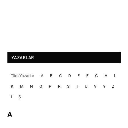
YAZARLAR
Tüm Yazarlar
A
B
C
D
E
F
G
H
I
K
M
N
O
P
R
S
T
U
V
Y
Z
İ
Ş
A