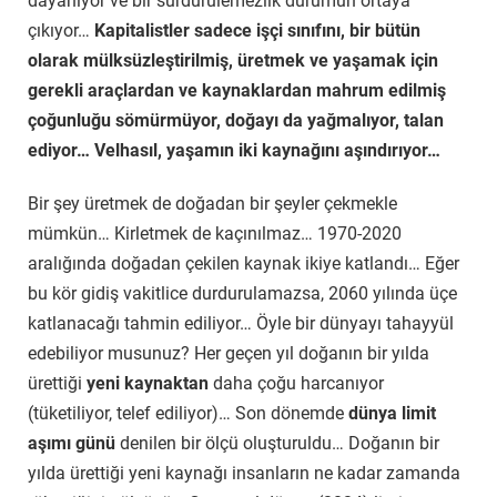
dayanıyor ve bir sürdürülemezlik durumun ortaya
çıkıyor…
Kapitalistler sadece işçi sınıfını, bir bütün
olarak mülksüzleştirilmiş, üretmek ve yaşamak için
gerekli araçlardan ve kaynaklardan mahrum edilmiş
çoğunluğu sömürmüyor, doğayı da yağmalıyor, talan
ediyor… Velhasıl, yaşamın iki kaynağını aşındırıyor…
Bir şey üretmek de doğadan bir şeyler çekmekle
mümkün… Kirletmek de kaçınılmaz… 1970-2020
aralığında doğadan çekilen kaynak ikiye katlandı… Eğer
bu kör gidiş vakitlice durdurulamazsa, 2060 yılında üçe
katlanacağı tahmin ediliyor… Öyle bir dünyayı tahayyül
edebiliyor musunuz? Her geçen yıl doğanın bir yılda
ürettiği
yeni kaynaktan
daha çoğu harcanıyor
(tüketiliyor, telef ediliyor)… Son dönemde
dünya limit
aşımı günü
denilen bir ölçü oluşturuldu… Doğanın bir
yılda ürettiği yeni kaynağı insanların ne kadar zamanda