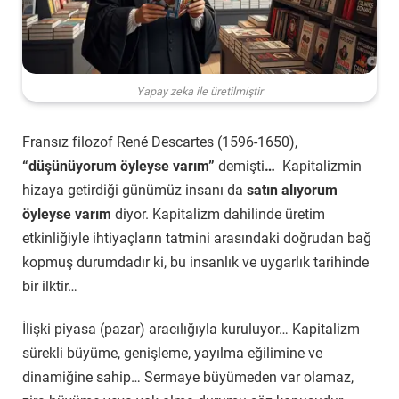
Yapay zeka ile üretilmiştir
Fransız filozof René Descartes (1596-1650),
“düşünüyorum öyleyse varım”
demişti
…
Kapitalizmin
hizaya getirdiği günümüz insanı da
satın alıyorum
öyleyse varım
diyor. Kapitalizm dahilinde üretim
etkinliğiyle ihtiyaçların tatmini arasındaki doğrudan bağ
kopmuş durumdadır ki, bu insanlık ve uygarlık tarihinde
bir ilktir…
İlişki piyasa (pazar) aracılığıyla kuruluyor… Kapitalizm
sürekli büyüme, genişleme, yayılma eğilimine ve
dinamiğine sahip… Sermaye büyümeden var olamaz,