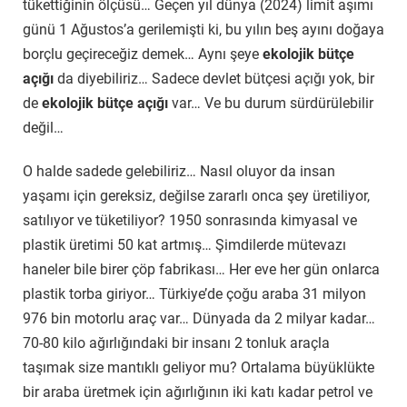
tükettiğinin ölçüsü… Geçen yıl dünya (2024) limit aşımı
günü 1 Ağustos’a gerilemişti ki, bu yılın beş ayını doğaya
borçlu geçireceğiz demek… Aynı şeye
ekolojik bütçe
açığı
da diyebiliriz… Sadece devlet bütçesi açığı yok, bir
de
ekolojik bütçe açığı
var… Ve bu durum sürdürülebilir
değil…
O halde sadede gelebiliriz… Nasıl oluyor da insan
yaşamı için gereksiz, değilse zararlı onca şey üretiliyor,
satılıyor ve tüketiliyor? 1950 sonrasında kimyasal ve
plastik üretimi 50 kat artmış… Şimdilerde mütevazı
haneler bile birer çöp fabrikası… Her eve her gün onlarca
plastik torba giriyor… Türkiye’de çoğu araba 31 milyon
976 bin motorlu araç var… Dünyada da 2 milyar kadar…
70-80 kilo ağırlığındaki bir insanı 2 tonluk araçla
taşımak size mantıklı geliyor mu? Ortalama büyüklükte
bir araba üretmek için ağırlığının iki katı kadar petrol ve