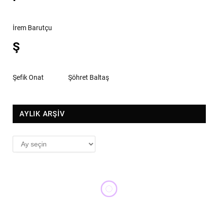
İrem Barutçu
Ş
Şefik Onat
Şöhret Baltaş
AYLIK ARŞİV
AYLIK
ARŞİV
YENI ÇIKANLAR