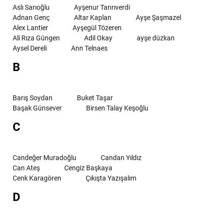
Aslı Sarıoğlu
Ayşenur Tanrıverdi
Adnan Genç
Altar Kaplan
Ayşe Şaşmazel
Alex Lantier
Ayşegül Tözeren
Ali Rıza Güngen
Adil Okay
ayşe düzkan
Aysel Dereli
Ann Telnaes
B
Barış Soydan
Buket Taşar
Başak Günsever
Birsen Talay Keşoğlu
C
Candeğer Muradoğlu
Candan Yıldız
Can Ateş
Cengiz Başkaya
Cenk Karagören
Çıkışta Yazışalım
D