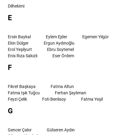
Dilhekimi
E
Ersin Baykal
Eylem Ejder
Egemen Yılgür
Ekin Dülger
Ergun Aydınoğlu
Erol Yeşilyurt
Ebru Soytemel
Enis Rıza Sakızlı
Eser Ördem
F
Fikret Başkaya
Fatma Altun
Fatma Işık Tuğcu
Ferhan Şaylıman
Feyzi Çelik
Foti Benlisoy
Fatma Yeşil
G
Gencer Çakır
Gülseren Aydın