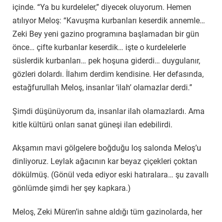
içinde. “Ya bu kurdeleler,” diyecek oluyorum. Hemen
atılıyor Meloş: “Kavuşma kurbanları keserdik annemle…
Zeki Bey yeni gazino programına başlamadan bir gün
önce… çifte kurbanlar keserdik… işte o kurdelelerle
süslerdik kurbanları… pek hoşuna giderdi… duygulanır,
gözleri dolardı. İlahım derdim kendisine. Her defasında,
estağfurullah Meloş, insanlar ‘ilah’ olamazlar derdi.”
Şimdi düşünüyorum da, insanlar ilah olamazlardı. Ama
kitle kültürü onları sanat güneşi ilan edebilirdi.
Akşamın mavi gölgelere boğduğu loş salonda Meloş’u
dinliyoruz. Leylak ağacının kar beyaz çiçekleri çoktan
dökülmüş. (Gönül veda ediyor eski hatıralara… şu zavallı
gönlümde şimdi her şey kapkara.)
Meloş, Zeki Müren’in sahne aldığı tüm gazinolarda, her