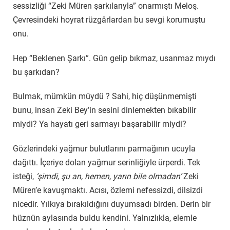
sessizliği “Zeki Müren şarkılarıyla” onarmıştı Meloş.
Çevresindeki hoyrat rüzgârlardan bu sevgi korumuştu
onu.
Hep “Beklenen Şarkı”. Gün gelip bıkmaz, usanmaz mıydı
bu şarkıdan?
Bulmak, mümkün müydü ? Sahi, hiç düşünmemişti
bunu, insan Zeki Bey’in sesini dinlemekten bıkabilir
miydi? Ya hayatı geri sarmayı başarabilir miydi?
Gözlerindeki yağmur bulutlarını parmağının ucuyla
dağıttı. İçeriye dolan yağmur serinliğiyle ürperdi. Tek
isteği,
‘şimdi, şu an, hemen, yarın bile olmadan’
Zeki
Müren’e kavuşmaktı. Acısı, özlemi nefessizdi, dilsizdi
nicedir. Yılkıya bırakıldığını duyumsadı birden. Derin bir
hüznün aylasında buldu kendini. Yalnızlıkla, elemle