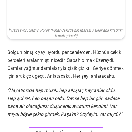
İllüstrasyon: Semih Poroy (Pınar Çekirge'nin Marazi Aşklar adlı kitabının
kapak görseli)
Solgun bir ışık yayılıyordu pencerelerden. Hüznün çekik
perdeleri aralanmıştı nicedir. Sabah olmak üzereydi.
Camlar yağmur damlalarıyla çizik çizikti. Geriye dönmek
için artık çok geçti. Anlatacaktı. Her şeyi anlatacaktı.
“Hayatınızda hep müzik, hep alkışlar, hayranlar oldu.
Hep şöhret, hep başarı oldu. Bense hep bir gün sadece
bana ait olacağınızı düşünerek avuttum kendimi. Var
mıydı böyle çekip gitmek, Paşa’m? Söyleyin, var mıydı?”
“Kader kartlar karıştırır, biz