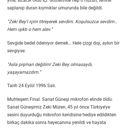
yine, sıcacık oldu içi. Gözlerinde hep o hüzün, tenine
saplanıp duran kıymıklar umurunda bile değildi.
“Zeki Bey’i içim titreyerek sevdim. Koşulsuzca sevdim…
Hem ışıktı o hem alev.”
Sevgide bedel ödeniyor demek… Hele çizgi dışı, aykırı bir
sevgiyse.
“Asla pişman değilim! Zeki Bey olmasaydı,
yaşayamazdım.”
Tarih 24 Eylül 1996 Salı.
Muhteşem Final. Sanat Güneşi mikrofon elinde öldü.
Sanat Güneşimiz Zeki Müren, 45 yıl önce Türkiye’ye
sesini duyurduğu mikrofon kendisine hediye edildikten
birkaç dakika sonra heyecanına yenildi ve hayata