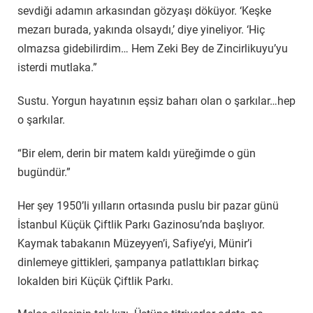
sevdiği adamın arkasından gözyaşı döküyor. ‘Keşke
mezarı burada, yakında olsaydı,’ diye yineliyor. ‘Hiç
olmazsa gidebilirdim… Hem Zeki Bey de Zincirlikuyu’yu
isterdi mutlaka.”
Sustu. Yorgun hayatının eşsiz baharı olan o şarkılar…hep
o şarkılar.
“Bir elem, derin bir matem kaldı yüreğimde o gün
bugündür.”
Her şey 1950’li yılların ortasında puslu bir pazar günü
İstanbul Küçük Çiftlik Parkı Gazinosu’nda başlıyor.
Kaymak tabakanın Müzeyyen’i, Safiye’yi, Münir’i
dinlemeye gittikleri, şampanya patlattıkları birkaç
lokalden biri Küçük Çiftlik Parkı.