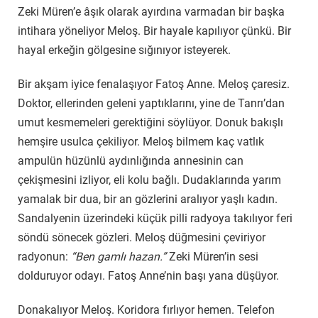
Zeki Müren’e âşık olarak ayırdına varmadan bir başka
intihara yöneliyor Meloş. Bir hayale kapılıyor çünkü. Bir
hayal erkeğin gölgesine sığınıyor isteyerek.
Bir akşam iyice fenalaşıyor Fatoş Anne. Meloş çaresiz.
Doktor, ellerinden geleni yaptıklarını, yine de Tanrı’dan
umut kesmemeleri gerektiğini söylüyor. Donuk bakışlı
hemşire usulca çekiliyor. Meloş bilmem kaç vatlık
ampulün hüzünlü aydınlığında annesinin can
çekişmesini izliyor, eli kolu bağlı. Dudaklarında yarım
yamalak bir dua, bir an gözlerini aralıyor yaşlı kadın.
Sandalyenin üzerindeki küçük pilli radyoya takılıyor feri
söndü sönecek gözleri. Meloş düğmesini çeviriyor
radyonun:
“Ben gamlı hazan.”
Zeki Müren’in sesi
dolduruyor odayı. Fatoş Anne’nin başı yana düşüyor.
Donakalıyor Meloş. Koridora fırlıyor hemen. Telefon