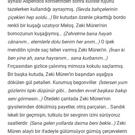
aynası Aspendos konserinden sonra kuliste rujunu
tazelerken kullandığı aynaymış.
(Sevda bahçelerinin
çiçekleri hep soldu…)
Bir kutudan özenle çıkarttığı bordo
renkli bir kuşağı uzatıyor Meloş. Zeki Müren’nin
bornozunun kuşağıymış…
(Zehretme bana hayatı
cânanım… elemlerle dolu benim her anım…)
O ipek
mendilin içinde saç telleri varmış Zeki Müren’in.
(İnan ki
ben yine ah, sana hayranım… sana kurbanım…)
Fırçasından gizlice çalınmış mimoza kokulu saçlarmış.
Bir başka kutuda, Zeki Müren’in başından aşağıya
dökülen gül petalleri. Kurumuş begonviller.
(İstersen yum
gözlerini tıpkı düşünür gibi… benden evvel başkası bakıp
seni görmesin…)
Ötedeki çantada Zeki Müren’nin
giysilerinden dökülmüş payetler, otriş parçaları… Sandık
lekeli bir geçmişin, tutkulu bir sevginin izini sürüyoruz
saatlerdir.
(Sana gelen yollarda daima beni bekle…)
Zeki
Müren alaylı bir ifadeyle gülümsüyor gümüş çerçevelerin