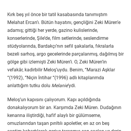
Kırk beş yıl önce bir tatil kasabasında tanımıştım
Melahat Ercan’ı. Bütün hayatını, gençliğini Zeki Müren’e
adamış; gittiği her yerde, gazino kulislerinde,
konserlerinde, Şile’de, film setlerinde, seslendirme
stüdyolarında, Bardakçı’nın sefil şakalarla, fıkralarla
bezeli sarhoş, argo gecelerinde parçalanmış, dağılmış bir
gölge gibi izlemişti Zeki Müren’i. O, Zeki Müren’in
vefakâr, kadirbilir Meloş’uydu. Benim, “Marazi Aşklar
“(1992), “Niçin İntihar “(1996) adlı kitaplarımda
anlattığım tutku dolu
Melanie
’ydi.
Meloş’un kapısını çalıyorum. Kapı açıldığında
donakalıyorum bir an. Karşımda Zeki Müren. Dudağının
kenarına iliştirdiği, hafif alaylı bir gülümseme,
omuzlarından taşan pırıltılı apoletler, en az on beş