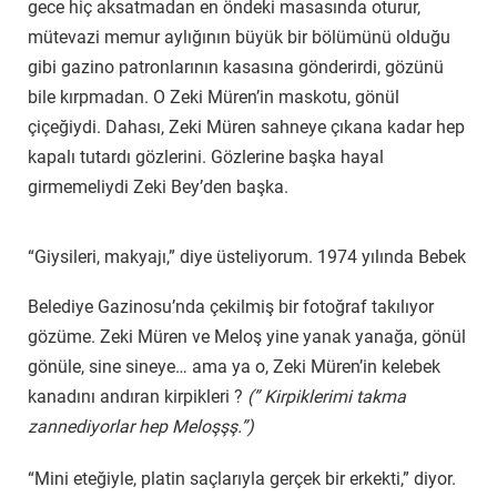
gece hiç aksatmadan en öndeki masasında oturur,
mütevazi memur aylığının büyük bir bölümünü olduğu
gibi gazino patronlarının kasasına gönderirdi, gözünü
bile kırpmadan. O Zeki Müren’in maskotu, gönül
çiçeğiydi. Dahası, Zeki Müren sahneye çıkana kadar hep
kapalı tutardı gözlerini. Gözlerine başka hayal
girmemeliydi Zeki Bey’den başka.
“Giysileri, makyajı,” diye üsteliyorum. 1974 yılında Bebek
Belediye Gazinosu’nda çekilmiş bir fotoğraf takılıyor
gözüme. Zeki Müren ve Meloş yine yanak yanağa, gönül
gönüle, sine sineye… ama ya o, Zeki Müren’in kelebek
kanadını andıran kirpikleri ?
(” Kirpiklerimi takma
zannediyorlar hep Meloşşş.”)
“Mini eteğiyle, platin saçlarıyla gerçek bir erkekti,” diyor.