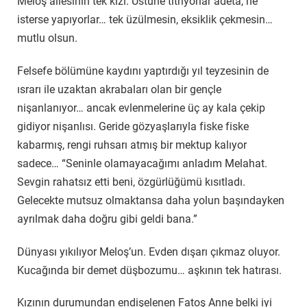
Meloş ailesinin tek kızı. Üstüne titriyorlar adeta, ne
isterse yapıyorlar… tek üzülmesin, eksiklik çekmesin…
mutlu olsun.
Felsefe bölümüne kaydını yaptırdığı yıl teyzesinin de
ısrarı ile uzaktan akrabaları olan bir gençle
nişanlanıyor… ancak evlenmelerine üç ay kala çekip
gidiyor nişanlısı. Geride gözyaşlarıyla fiske fiske
kabarmış, rengi ruhsarı atmış bir mektup kalıyor
sadece… “Seninle olamayacağımı anladım Melahat.
Sevgin rahatsız etti beni, özgürlüğümü kısıtladı.
Gelecekte mutsuz olmaktansa daha yolun başındayken
ayrılmak daha doğru gibi geldi bana.”
Dünyası yıkılıyor Meloş’un. Evden dışarı çıkmaz oluyor.
Kucağında bir demet düşbozumu… aşkının tek hatırası.
Kızının durumundan endişelenen Fatoş Anne belki iyi