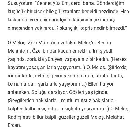
Susuyorum. “Cennet yüzlüm, derdi bana. Gönderdiğim
küçücük bir çiçek bile gülistanlara bedeldi nezdinde. Hep
kıskanabileceği bir sanatçının karşısına çıkmamış
olmasından yakınırdı. Kıskançlık, kapris nedir bilmezdi.”
O Meloş. Zeki Müren’nin vefakâr Meloş’u. Benim
Melanie’m. Özel bir bankadan emekli, altmış yedi
yaşında, zorlukla yürüyen, yapayalnız bir kadın. (Herkes
hayatını yaşar, anılarla yaşıyorum…) O, Meloş. (Şiirlerde,
romanlarda, gelmiş geçmiş zamanlarda, tamburlarda,
kemanlarda… şarkılarla yaşıyorum…) Elleri titriyor
anlatırken. Soluğu daralıyor. Gözleri yaş içinde.
(Sevgilerden nakışlarla… mutlu mutsuz bakışlarla…
kalpten kalbe akışlarla… alkışlarla yaşıyorum…) O Meloş.
Kadirşinas, billur kalpli, güzeller güzeli Meloş. Melahat
Ercan.