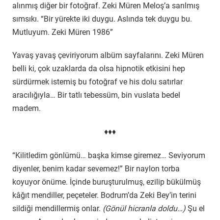
alınmış diğer bir fotoğraf. Zeki Müren Meloş’a sarılmış
sımsıkı. “Bir yürekte iki duygu. Aslında tek duygu bu.
Mutluyum. Zeki Müren 1986”
Yavaş yavaş çeviriyorum albüm sayfalarını. Zeki Müren
belli ki, çok uzaklarda da olsa hipnotik etkisini hep
sürdürmek istemiş bu fotoğraf ve his dolu satırlar
aracılığıyla… Bir tatlı tebessüm, bin vuslata bedel
madem.
♦♦♦
“Kilitledim gönlümü… başka kimse giremez… Seviyorum
diyenler, benim kadar sevemez!” Bir naylon torba
koyuyor önüme. İçinde buruşturulmuş, ezilip bükülmüş
kâğıt mendiller, peçeteler. Bodrum’da Zeki Bey’in terini
sildiği mendillermiş onlar.
(Gönül hicranla doldu…)
Şu el