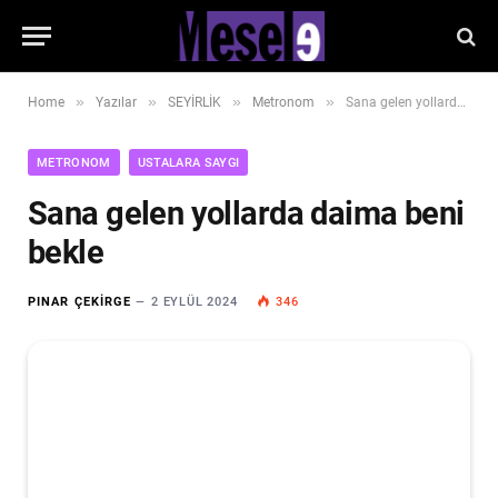
»
»
»
»
Home
Yazılar
SEYİRLİK
Metronom
Sana gelen yollarda daima beni bekle
METRONOM
USTALARA SAYGI
Sana gelen yollarda daima beni
bekle
PINAR ÇEKIRGE
2 EYLÜL 2024
346