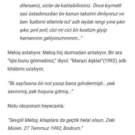
dilerseniz, sizler de katılabilirsiniz. Önce kıymetli
saz üstadımızdan bir kanun taksimi dinliyoruz ve
ben ‘kalbimi ellerinle tut’ adlı leylak rengi yine şıkır
şıkır, pırıl pırıl, cici mi cici bir kostüm giyip
hemennnn geliyorummmm…”
Meloş anlatıyor. Meloş hiç durmadan anlatıyor. Bir ara
“İşte bunu görmediniz,” diyor. “Marazi Aşklar”(1992) adlı
kitabımı uzatıyor.
“İlk sayfasına bir not yazıp bana göndermişti… pek
sevinmiş, pek hoşuna gitmiş…”
Notu okuyorum heyecanla:
“Sevgili Meloş, kitaplara da geçtik helal olsun. Zeki
Müren. 27 Temmuz 1992, Bodrum.”