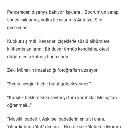
Pencereden dışarıya bakıyor. Işıklara… Bodrum’un yanıp
sönen ışıklarına, votka ile ıslanmış Antalya, Şile
gecelerine.
Kupkuru şimdi. Kenarları çiçeklerle süslü albümlere
kilitlemiş anılarını. Bir duvar örmüş kendisine, ötesi
düğümlenip kalmış boğazında.
Zeki Müren’in imzaladığı fotoğrafları uzatıyor:
“Senin sevgini hiçbir bulut gölgeleyemez.”
“Karşılık beklemeden sevmeyi tüm yaratıklar Meloş’tan
öğrenmeli…”
“Musiki ibadettir. Aşk ise ibadetlerin en ulvi olanı.
Yıllardır bana ‘ilah’ dediniz… Ben de size ‘ilahem’ diyorum