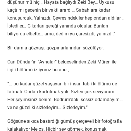
düşünür mü hiç… Hayata bağlıydı Zeki Bey… Uykusu
kaçtı mı gecenin bir vakti arardı… Sabahlara kadar
konuşurduk. Yalnızdı. Çevresindekiler hep ondan aldılar…
İstediler… Çıkarları gereği yanında oldular. Bunları
biliyordu elbette… ama, dedim ya çaresizdi, yalnızdı.”
Bir damla gözyaşı, gözpınarlarından süzülüyor.
Can Dündar’ın “Aynalar” belgeselinden Zeki Müren ile
ilgili bölümü izliyoruz beraber;
“… bu kadar güzel yaşayan bir insan tabii ki ölümü de
tatmalı. Ondan kurtulmak yok. Sizleri çok seviyorum…
Her şeyimsiniz benim. Bodrum’daki sessiz odamdayım…
ve ne güzel ki sizlerleyim… Sizlerleyim.”
Göğsüne sıkıca bastırdığı gümüş çerçeveli bir fotoğrafla
kalakalıyor Meloş. Hiçbir şey görmek, konuşmak,