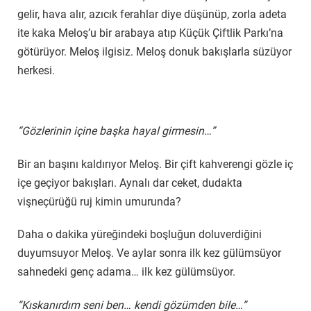
gelir, hava alır, azıcık ferahlar diye düşünüp, zorla adeta
ite kaka Meloş’u bir arabaya atıp Küçük Çiftlik Parkı’na
götürüyor. Meloş ilgisiz. Meloş donuk bakışlarla süzüyor
herkesi.
“Gözlerinin içine başka hayal girmesin…”
Bir an başını kaldırıyor Meloş. Bir çift kahverengi gözle iç
içe geçiyor bakışları. Aynalı dar ceket, dudakta
vişneçürüğü ruj kimin umurunda?
Daha o dakika yüreğindeki boşluğun doluverdiğini
duyumsuyor Meloş. Ve aylar sonra ilk kez gülümsüyor
sahnedeki genç adama… ilk kez gülümsüyor.
“Kıskanırdım seni ben… kendi gözümden bile…”