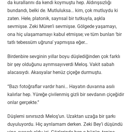
da kurallarını da kendi koymuştu hep. Aldırışsızlığı
bundandı, belki de. Mutluluksa… kim, çok mutluydu ki
zaten. Hele, platonik, sayrısal bir tutkuyla, aşkla
sevmişse. Zeki Müren’i sevmişse. Gölgede yaşamayı,
ona hiç ulaşamamayı kabul etmişse; ve tüm bunları ‘bir
tatlı tebessüm uğruna’ yapmışsa eğer…
Birdenbire sevginin yıllar boyu düşlediğinden çok farklı
bir şey olduğunu ayrımsayıverdi Meloş. Vakit sabah
alacasıydı. Akasyalar henüz çiçeğe durmuştu.
“Bazı fotoğraflar vardır hani… Hayatın duvarına asılı
kalırlar hep. Yüreğe çivilenmiş gizli bir sevdanın çiçeğidir
onlar gerçekte.”
Düşlemi sınırsızdı Meloş’un. Uzaktan uzağa bir şarkı
duyuluyordu. Hiç ayrılamam derken. Zeki Bey’i düşündü