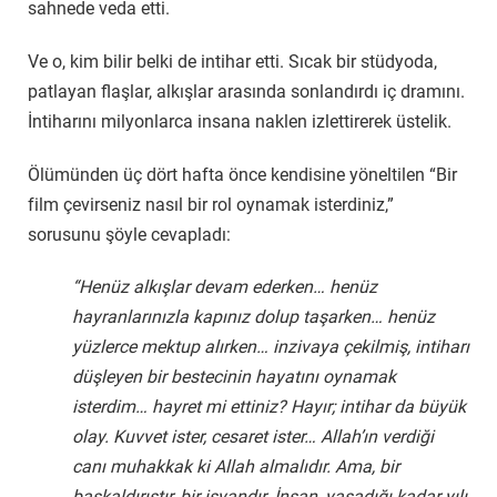
sahnede veda etti.
Ve o, kim bilir belki de intihar etti. Sıcak bir stüdyoda,
patlayan flaşlar, alkışlar arasında sonlandırdı iç dramını.
İntiharını milyonlarca insana naklen izlettirerek üstelik.
Ölümünden üç dört hafta önce kendisine yöneltilen “Bir
film çevirseniz nasıl bir rol oynamak isterdiniz,”
sorusunu şöyle cevapladı:
“Henüz alkışlar devam ederken… henüz
hayranlarınızla kapınız dolup taşarken… henüz
yüzlerce mektup alırken… inzivaya çekilmiş, intiharı
düşleyen bir bestecinin hayatını oynamak
isterdim… hayret mi ettiniz? Hayır; intihar da büyük
olay. Kuvvet ister, cesaret ister… Allah’ın verdiği
canı muhakkak ki Allah almalıdır. Ama, bir
başkaldırıştır, bir isyandır. İnsan, yaşadığı kadar yılı