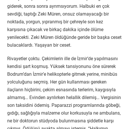
giderek, sonra sonra ayrımsıyorum. Halbuki en çok
sevdiği, taptığı Zeki Müren, onsuz olamayacağı bir
noktada, yorgun, yıpranmış bir çehreyle son kez
karşısına çıkacak ve birkaç dakika içinde ölüme
yenilecekti. Zeki Müren öldüğünde geride bir başka ceset
bulacaklardı. Yaşayan bir ceset.
Rivayetler çoktu. Çekimlerin ille de İzmir’de yapılmasını
kendisi şart koşmuş. Yüksek tansiyonunu öne sürerek
Bodrum’dan İzmir’e helikopterle gitmek yerine, minibüs
yolculuğunu seçmiş. Her gün kullanması gereken
ilaçların hiçbirini, çekim esnasında terlerim, kaygısıyla
almamış… Evinden ayrılırken helallik dilemiş… Vergisinin
son taksidini ödemiş. Paparazzi programlarında göbeği,
gıdığı, sağlığıyla malzeme olur korkusuyla ne ambulans,
ne bir doktorun stüdyoda bulunmasına şiddetle karşı
çıkmış. Ödülünü ayakta almayı istemiş. “Halkımın,