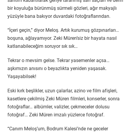
santim kabartılarak geriye taranmış san saçları ve derin
bir koyuluğa bürünmüş sürmeli gözleri, ağır makyajlı
yüzüyle bana bakıyor duvardaki fotoğraflarından.
“İçeri geçin,” diyor Meloş. Artık kurumuş gözpınarları…
boşuna, ağlayamıyor. Zeki Müren’siz bir hayata nasıl
katlanabileceğim soruyor sık sık…
Tekrar o mevsim gelse. Tekrar yasemenler açsa…
aşkımızın anısını o beyazlıkta yeniden yaşasak.
Yaşayabilsek!
Eski kırk beşlikler, uzun çalarlar, azino ve film afişleri,
kasetlere çekilmiş Zeki Müren filmleri, konserler, sonra
fotoğraflar… albümler, valizler, çekmeceler dolusu
fotoğraf… Zeki Müren imzalı yüzlerce fotoğraf.
“Canım Meloş’um, Bodrum Kalesi’nde ne geceler