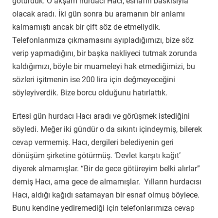
götürdük. O akşam hurdacı Hacı, esnafın baskısıyla
olacak aradı. İki gün sonra bu aramanın bir anlamı
kalmamıştı ancak bir çift söz de etmeliydik.
Telefonlarımıza çıkmamasını ayıpladığımızı, bize söz
verip yapmadığını, bir başka nakliyeci tutmak zorunda
kaldığımızı, böyle bir muameleyi hak etmediğimizi, bu
sözleri işitmenin ise 200 lira için değmeyeceğini
söyleyiverdik. Bize borcu olduğunu hatırlattık.
Ertesi gün hurdacı Hacı aradı ve görüşmek istediğini
söyledi. Meğer iki gündür o da sıkıntı içindeymiş, bilerek
cevap vermemiş. Hacı, dergileri belediyenin geri
dönüşüm şirketine götürmüş. ‘Devlet karşıtı kağıt’
diyerek almamışlar. “Bir de gece götüreyim belki alırlar”
demiş Hacı, ama gece de almamışlar. Yılların hurdacısı
Hacı, aldığı kağıdı satamayan bir esnaf olmuş böylece.
Bunu kendine yediremediği için telefonlarımıza cevap