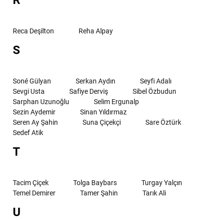
R
Reca Deşilton
Reha Alpay
S
Soné Gülyan
Serkan Aydın
Seyfi Adalı
Sevgi Usta
Safiye Derviş
Sibel Özbudun
Sarphan Uzunoğlu
Selim Ergunalp
Sezin Aydemir
Sinan Yıldırmaz
Seren Ay Şahin
Suna Çiçekçi
Sare Öztürk
Sedef Atik
T
Tacim Çiçek
Tolga Baybars
Turgay Yalçın
Temel Demirer
Tamer Şahin
Tarık Ali
U