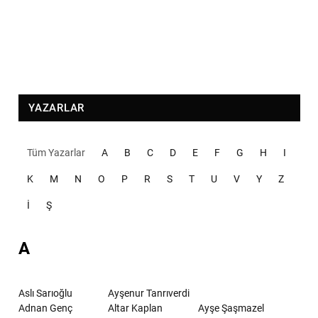
YAZARLAR
Tüm Yazarlar
A
B
C
D
E
F
G
H
I
K
M
N
O
P
R
S
T
U
V
Y
Z
İ
Ş
A
Aslı Sarıoğlu
Ayşenur Tanrıverdi
Adnan Genç
Altar Kaplan
Ayşe Şaşmazel