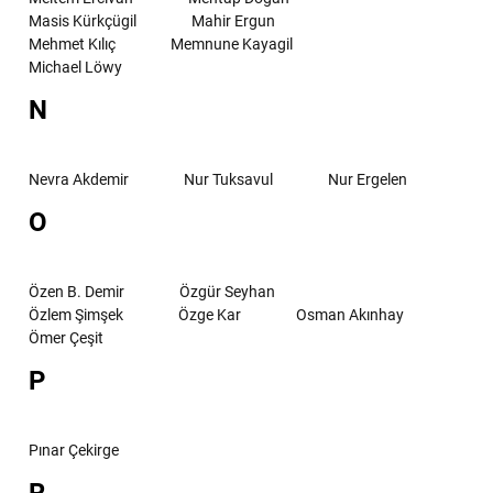
Masis Kürkçügil
Mahir Ergun
Mehmet Kılıç
Memnune Kayagil
Michael Löwy
N
Nevra Akdemir
Nur Tuksavul
Nur Ergelen
O
Özen B. Demir
Özgür Seyhan
Özlem Şimşek
Özge Kar
Osman Akınhay
Ömer Çeşit
P
Pınar Çekirge