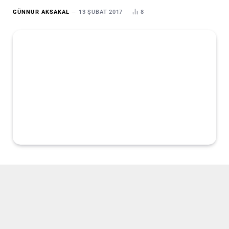
GÜNNUR AKSAKAL
13 ŞUBAT 2017
8
“Hiç şüphesiz, Biz her şeyi kader ile yarattık.”
Kuran-ı
Kerim, Kamer Suresi 49. ayette böyle der. Ayet, Allahın
her canlıyı kader ile yarattığını ve bu kaderin onun