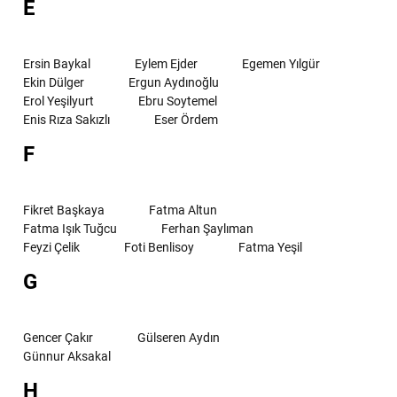
E
Ersin Baykal
Eylem Ejder
Egemen Yılgür
Ekin Dülger
Ergun Aydınoğlu
Erol Yeşilyurt
Ebru Soytemel
Enis Rıza Sakızlı
Eser Ördem
F
Fikret Başkaya
Fatma Altun
Fatma Işık Tuğcu
Ferhan Şaylıman
Feyzi Çelik
Foti Benlisoy
Fatma Yeşil
G
Gencer Çakır
Gülseren Aydın
Günnur Aksakal
H