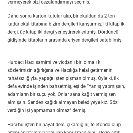
vermeyerek bizi cezalandırmayı seçmiş.
Daha sonra karton kutular alıp, bir okuldan da 2 ton
kadar okul kitabına bizim dergileri karıştırmış; iki kitap iki
dergi, üç kitap iki dergi yerleştirerek eritmiş. Dördüncü
gidişinde kitapların arasında eriyen dergileri satabilmiş.
Hurdacı Hacı samimi ve vicdanlı biri olmalı ki
sözlerimizin ağırlığına ve Hacılığa helal getirmenin
rahatsızlığıyla, yaptığı işten pişman olmuş. Öyle ki, ilk
defa evinde işinden bahsetmiş, eşi de “Yanlış yapmışsın,
adamların bir suçu yok. Onlar sana kağıt vermiş sen
almışsın. Senden kağıdı almayan belediyeye kız. Söz
verdiğin işi yapmaman olmaz” demiş.
Hacı bu işten bir hayat dersi çıkardığını, telefonda olup
biteni anlatamayacağı için konuşmadığını, işlerin artık