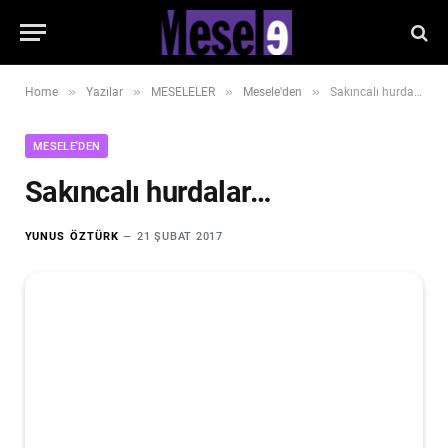
»
»
»
»
Home
Yazılar
MESELELER
Mesele'den
Sakıncalı hurdalar…
MESELE'DEN
Sakıncalı hurdalar…
YUNUS ÖZTÜRK
21 ŞUBAT 2017