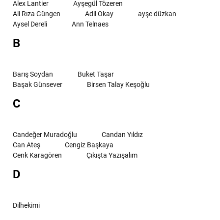
Alex Lantier
Ayşegül Tözeren
Ali Rıza Güngen
Adil Okay
ayşe düzkan
Aysel Dereli
Ann Telnaes
B
Barış Soydan
Buket Taşar
Başak Günsever
Birsen Talay Keşoğlu
C
Candeğer Muradoğlu
Candan Yıldız
Can Ateş
Cengiz Başkaya
Cenk Karagören
Çıkışta Yazışalım
D
Dilhekimi