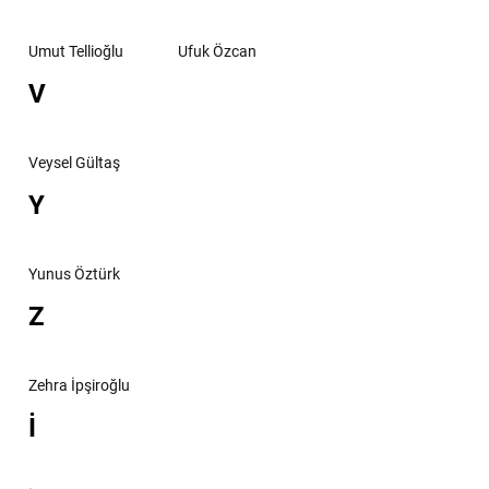
Umut Tellioğlu
Ufuk Özcan
V
Veysel Gültaş
Y
Yunus Öztürk
Z
Zehra İpşiroğlu
İ