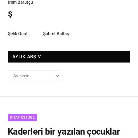
İrem Barutçu
Ş
Şefik Onat
Şöhret Baltaş
AYLIK ARŞİV
AYLIK
ARŞİV
KITAP ÜSTÜNE
Kaderleri bir yazılan çocuklar