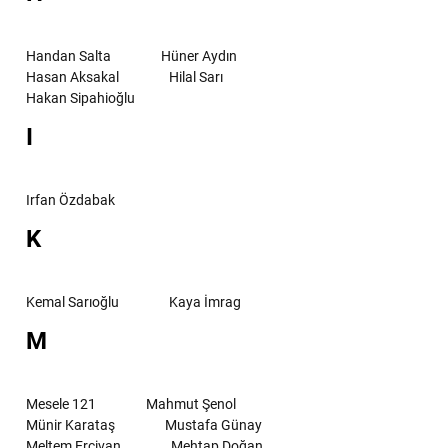
Handan Salta
Hüner Aydın
Hasan Aksakal
Hilal Sarı
Hakan Sipahioğlu
I
Irfan Özdabak
K
Kemal Sarıoğlu
Kaya İmrag
M
Mesele 121
Mahmut Şenol
Münir Karataş
Mustafa Günay
Meltem Ercivan
Mehtap Doğan