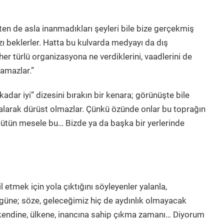
en de asla inanmadıkları şeyleri bile bize gerçekmiş
zı beklerler. Hatta bu kulvarda medyayı da dış
 her türlü organizasyona ne verdiklerini, vaadlerini de
lamazlar.”
dar iyi” dizesini bırakın bir kenara; görünüşte bile
 kalarak dürüst olmazlar. Çünkü özünde onlar bu toprağın
bütün mesele bu… Bizde ya da başka bir yerlerinde
il etmek için yola çıktığını söyleyenler yalanla,
güne; söze, geleceğimiz hiç de aydınlık olmayacak
 kendine, ülkene, inancına sahip çıkma zamanı… Diyorum