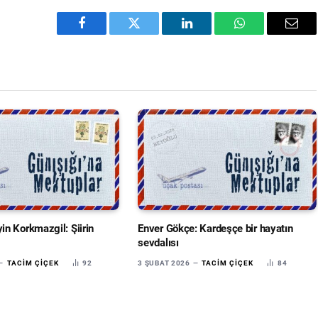
Facebook
Twitter
LinkedIn
WhatsApp
Emai
n Korkmazgil: Şiirin
Enver Gökçe: Kardeşçe bir hayatın
sevdalısı
TACIM ÇIÇEK
92
3 ŞUBAT 2026
TACIM ÇIÇEK
84