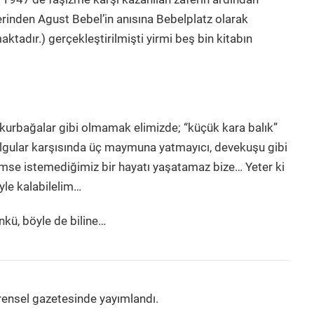
erinden Agust Bebel’in anısına Bebelplatz olarak
ktadır.) gerçekleştirilmişti yirmi beş bin kitabın
an kurbağalar gibi olmamak elimizde; “küçük kara balık”
 olgular karşısında üç maymuna yatmayıcı, devekuşu gibi
se istemediğimiz bir hayatı yaşatamaz bize… Yeter ki
yle kalabilelim…
nkü, böyle de biline…
rensel gazetesinde yayımlandı.