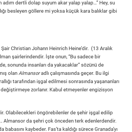
nim adım dertli dolap suyum akar yalap yalap…” Hey, su
ığı besleyen göllere mi yoksa küçük kara balıklar gibi
 Şair Christian Johann Heinrich Heine’dir. (13 Aralık
lman şairlerindendir. İşte onun, “Bu sadece bir
erde, sonunda insanları da yakacaklar” sözünü de
nmış olan
Almansor
adlı çalışmasında geçer. Bu ilgi
allığı tarafından işgal edilmesi sonrasında yaşananları
in değiştirmeye zorlanır. Kabul etmeyenler engizisyon
r. Olabilecekleri öngörebilenler de şehir işgal edilip
… Almansor da şehri çok önceden terk edenlerdendir.
da babasını kaybeder. Fas’ta kaldığı sürece Granada’yı