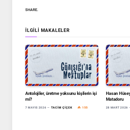
SHARE.
İLGILI MAKALELER
Antolojiler, üretme yoksunu kişilerin işi
Hasan Hüseyi
mi?
Matadoru
7 MAYIS 2026
TACIM ÇIÇEK
155
28 MART 2026