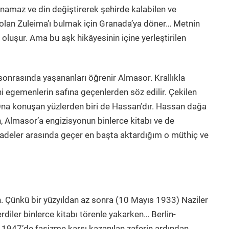
anamaz ve din değiştirerek şehirde kalabilen ve
zı olan Zuleima’ı bulmak için Granada’ya döner… Metnin
luşur. Ama bu aşk hikâyesinin içine yerleştirilen
e sonrasında yaşananları öğrenir Almasor. Krallıkla
ni egemenlerin safına geçenlerden söz edilir. Çekilen
Ona konuşan yüzlerden biri de Hassan’dır. Hassan dağa
ın, Almasor’a engizisyonun binlerce kitabı ve de
ifadeler arasında geçer en başta aktardığım o müthiç ve
. Çünkü bir yüzyıldan az sonra (10 Mayıs 1933) Naziler
verdiler binlerce kitabı törenle yakarken… Berlin-
1947’de faşizme karşı kazanılan zaferin ardından