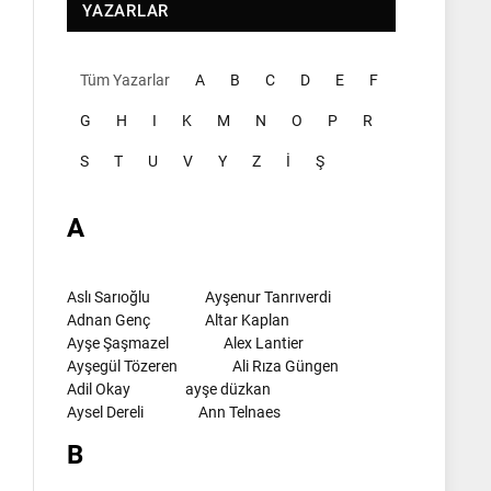
YAZARLAR
Tüm Yazarlar
A
B
C
D
E
F
G
H
I
K
M
N
O
P
R
S
T
U
V
Y
Z
İ
Ş
A
Aslı Sarıoğlu
Ayşenur Tanrıverdi
Adnan Genç
Altar Kaplan
Ayşe Şaşmazel
Alex Lantier
Ayşegül Tözeren
Ali Rıza Güngen
Adil Okay
ayşe düzkan
Aysel Dereli
Ann Telnaes
B