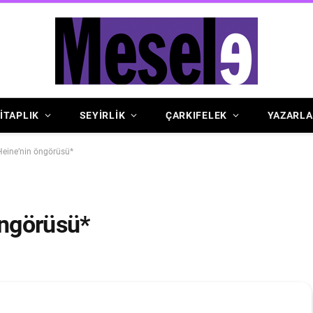
İTAPLIK
SEYİRLİK
ÇARKIFELEK
YAZARLA
 Heine’nin öngörüsü*
öngörüsü*