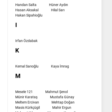
Handan Salta
Hüner Aydın
Hasan Aksakal
Hilal Sarı
Hakan Sipahioğlu
I
Irfan Özdabak
K
Kemal Sarıoğlu
Kaya İmrag
M
Mesele 121
Mahmut Şenol
Münir Karataş
Mustafa Günay
Meltem Ercivan
Mehtap Doğan
Masis Kürkçügil
Mahir Ergun