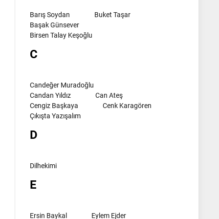
Barış Soydan
Buket Taşar
Başak Günsever
Birsen Talay Keşoğlu
C
Candeğer Muradoğlu
Candan Yıldız
Can Ateş
Cengiz Başkaya
Cenk Karagören
Çıkışta Yazışalım
D
Dilhekimi
E
Ersin Baykal
Eylem Ejder