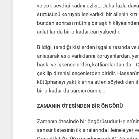
ve çok sevdiği kadını özler… Daha fazla day
statüsünü koruyabilen varlıklı bir ailenin kı
bundan sonrası müthiş bir aşk hikâyesinden o
anlatılar da bir o kadar can yakıcıdır…
Bildiği, tanıdığı kişilerden işgal sırasında v
anlaşarak eski varlıklarını koruyanlardan, ye
baskı ve işkencelerden, katliamlardan da… 
çekilip direnişi seçenlerden biridir. Hassan’
kütüphaneyi yaktıklarına atfen söyledikleri 
bir o kadar da sarsıcı cümle…
ZAMANIN ÖTESİNDEN BİR ÖNGÖRÜ
Zamanın ötesinde bir öngörüsüdür Heine’nin
sansür listesinin ilk sıralarında Heine’e yer 
OpernPlatz’ta (Bu meydanın adı 31 Ağustos 