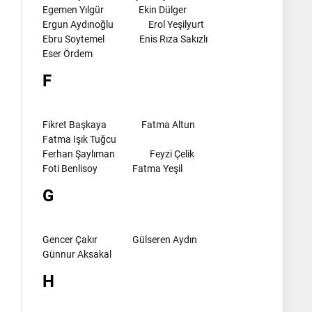
Egemen Yılgür
Ekin Dülger
Ergun Aydınoğlu
Erol Yeşilyurt
Ebru Soytemel
Enis Rıza Sakızlı
Eser Ördem
F
Fikret Başkaya
Fatma Altun
Fatma Işık Tuğcu
Ferhan Şaylıman
Feyzi Çelik
Foti Benlisoy
Fatma Yeşil
G
Gencer Çakır
Gülseren Aydın
Günnur Aksakal
H