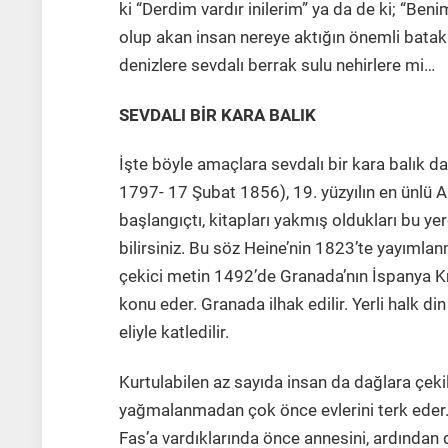
ki “Derdim vardır inilerim” ya da de ki; “Be
olup akan insan nereye aktığın önemli batakl
denizlere sevdalı berrak sulu nehirlere mi…
SEVDALI BİR KARA BALIK
İşte böyle amaçlara sevdalı bir kara balık da
1797- 17 Şubat 1856), 19. yüzyılın en ünlü A
başlangıçtı, kitapları yakmış oldukları bu y
bilirsiniz. Bu söz Heine’nin 1823’te yayımla
çekici metin 1492’de Granada’nın İspanya Kr
konu eder. Granada ilhak edilir. Yerli halk d
eliyle katledilir.
Kurtulabilen az sayıda insan da dağlara çekili
yağmalanmadan çok önce evlerini terk eder
Fas’a vardıklarında önce annesini, ardından 