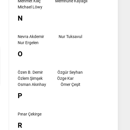
Mehmet Kılıç
Memnune Kayagil
Michael Löwy
l
N
Nevra Akdemir
Nur Tuksavul
Nur Ergelen
O
Özen B. Demir
Özgür Seyhan
Özlem Şimşek
Özge Kar
Osman Akınhay
Ömer Çeşit
P
Pınar Çekirge
R