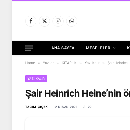
Facebook
X
Instagram
WhatsApp
(Twitter)
ANA SAYFA
MESELELER
K
»
»
»
»
Home
Yazılar
KİTAPLIK
Yazı Kalır
Şair Heinrich
YAZI KALIR
Şair Heinrich Heine’nin 
TACIM ÇIÇEK
12 NISAN 2021
22