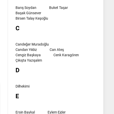
Barış Soydan
Buket Taşar
Başak Günsever
Birsen Talay Keşoğlu
C
Candeğer Muradoğlu
Candan Yıldız
Can Ateş
l
Cengiz Başkaya
Cenk Karagören
Çıkışta Yazışalım
D
Dilhekimi
E
Ersin Baykal
Eylem Ejder