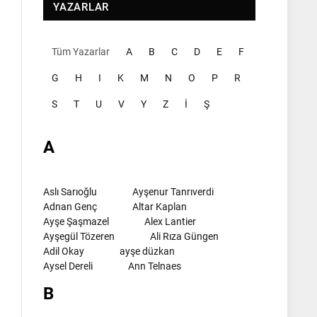
YAZARLAR
Tüm Yazarlar
A
B
C
D
E
F
G
H
I
K
M
N
O
P
R
S
T
U
V
Y
Z
İ
Ş
A
Aslı Sarıoğlu
Ayşenur Tanrıverdi
Adnan Genç
Altar Kaplan
Ayşe Şaşmazel
Alex Lantier
Ayşegül Tözeren
Ali Rıza Güngen
Adil Okay
ayşe düzkan
Aysel Dereli
Ann Telnaes
B