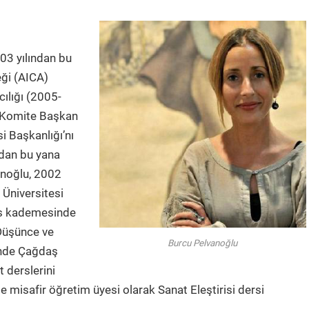
03 yılından bu
eği (AICA)
ılığı (2005-
ı Komite Başkan
 Başkanlığı’nı
ndan bu yana
vanoğlu, 2002
 Üniversitesi
ns kademesinde
Düşünce ve
Burcu Pelvanoğlu
inde Çağdaş
 derslerini
e misafir öğretim üyesi olarak Sanat Eleştirisi dersi