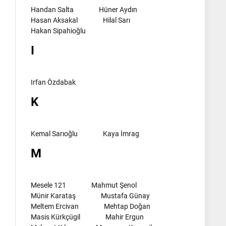
Handan Salta
Hüner Aydın
Hasan Aksakal
Hilal Sarı
Hakan Sipahioğlu
I
Irfan Özdabak
K
Kemal Sarıoğlu
Kaya İmrag
M
Mesele 121
Mahmut Şenol
Münir Karataş
Mustafa Günay
Meltem Ercivan
Mehtap Doğan
Masis Kürkçügil
Mahir Ergun