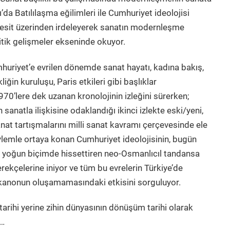
ı’da Batılılaşma eğilimleri ile Cumhuriyet ideolojisi
kesit üzerinden irdeleyerek sanatın modernleşme
itik gelişmeler ekseninde okuyor.
uriyet’e evrilen dönemde sanat hayatı, kadına bakış,
iğin kuruluşu, Paris etkileri gibi başlıklar
70’lere dek uzanan kronolojinin izleğini sürerken;
 sanatla ilişkisine odaklandığı ikinci izlekte eski/yeni,
nat tartışmalarını milli sanat kavramı çerçevesinde ele
ylemle ortaya konan Cumhuriyet ideolojisinin, bugün
a yoğun biçimde hissettiren neo-Osmanlıcıl tandansa
kçelerine iniyor ve tüm bu evrelerin Türkiye’de
 kanonun oluşamamasındaki etkisini sorguluyor.
tarihi yerine zihin dünyasının dönüşüm tarihi olarak
z…