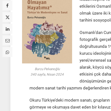
etkilerini Osmanl
olmak üzere iki 
tarihini sosyopol
Osmanlı’dan Cumh
fotografik gerçekl
doğrultusunda 19
kurucu ideolojinin
yerel/evrensel sa
alarak, köycü sö
Burcu Pelvanoğlu
etkisini çok dah
340 sayfa, Nisan 2024
dönüşümünün gere
modern sanat tarihi yazımını değerlendiren
Okuru Türkiye’deki modern sanatı, grupların 
görmeye ve okumaya davet eden bir kılavu