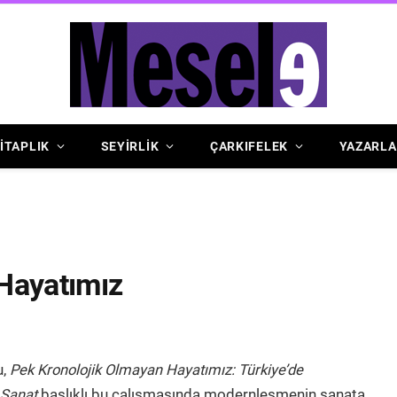
İTAPLIK
SEYİRLİK
ÇARKIFELEK
YAZARLA
Hayatımız
u,
Pek Kronolojik Olmayan Hayatımız: Türkiye’de
 Sanat
başlıklı bu çalışmasında modernleşmenin sanata