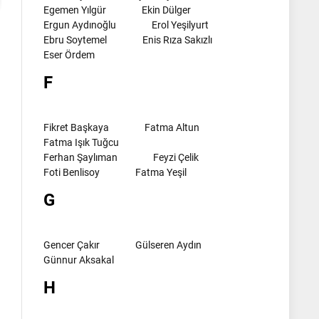
Egemen Yılgür
Ekin Dülger
Ergun Aydınoğlu
Erol Yeşilyurt
Ebru Soytemel
Enis Rıza Sakızlı
Eser Ördem
F
Fikret Başkaya
Fatma Altun
Fatma Işık Tuğcu
Ferhan Şaylıman
Feyzi Çelik
Foti Benlisoy
Fatma Yeşil
G
Gencer Çakır
Gülseren Aydın
Günnur Aksakal
H