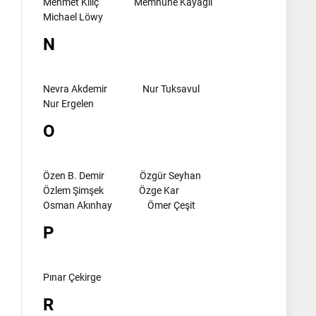
Mehmet Kılıç
Memnune Kayagil
Michael Löwy
N
Nevra Akdemir
Nur Tuksavul
Nur Ergelen
O
Özen B. Demir
Özgür Seyhan
Özlem Şimşek
Özge Kar
Osman Akınhay
Ömer Çeşit
P
Pınar Çekirge
R