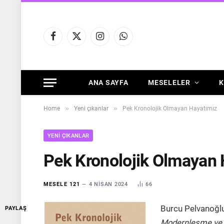
Facebook
X
Instagram
WhatsApp
(Twitter)
ANA SAYFA
MESELELER
K
»
»
Home
Yeni çıkanlar
Pek Kronolojik Olmayan Hayatımız
YENI ÇIKANLAR
Pek Kronolojik Olmayan 
MESELE 121
4 NISAN 2024
66
Burcu Pelvanoğl
PAYLAŞ
Modernleşme ve