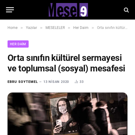
»
»
»
»
Home
Yazılar
MESELELER
Her Daim
Orta sınıfın kültürel sermayesi ve toplumsal (sosyal) mesafesi
HER DAIM
Orta sınıfın kültürel sermayesi
ve toplumsal (sosyal) mesafesi
EBRU SOYTEMEL
13 NISAN 2020
33