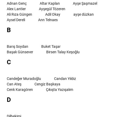
Adnan Genç
Altar Kaplan
Ayşe Şaşmazel
Alex Lantier
Ayşegül Tözeren
Ali Rıza Güngen
Adil Okay
ayşe düzkan
Aysel Dereli
Ann Telnaes
B
Barış Soydan
Buket Taşar
Başak Günsever
Birsen Talay Keşoğlu
C
Candeğer Muradoğlu
Candan Yıldız
Can Ateş
Cengiz Başkaya
Cenk Karagören
Çıkışta Yazışalım
D
Dilhekimi