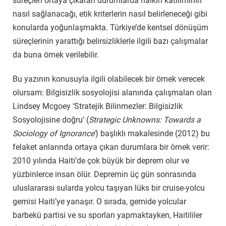
süreçleri ortaya çıkaran durumlarda halkın katılımının
nasıl sağlanacağı, etik kriterlerin nasıl belirleneceği gibi
konularda yoğunlaşmakta. Türkiye’de kentsel dönüşüm
süreçlerinin yarattığı belirsizliklerle ilgili bazı çalışmalar
da buna örnek verilebilir.
Bu yazının konusuyla ilgili olabilecek bir örnek verecek
olursam: Bilgisizlik sosyolojisi alanında çalışmaları olan
Lindsey Mcgoey ‘Stratejik Bilinmezler: Bilgisizlik
Sosyolojisine doğru’ (
Strategic Unknowns: Towards a
Sociology of Ignorance’
) başlıklı makalesinde (2012) bu
felaket anlarında ortaya çıkan durumlara bir örnek verir:
2010 yılında Haiti’de çok büyük bir deprem olur ve
yüzbinlerce insan ölür. Depremin üç gün sonrasında
uluslararası sularda yolcu taşıyan lüks bir cruise-yolcu
gemisi Haiti’ye yanaşır. O sırada, gemide yolcular
barbekü partisi ve su sporları yapmaktayken, Haitililer