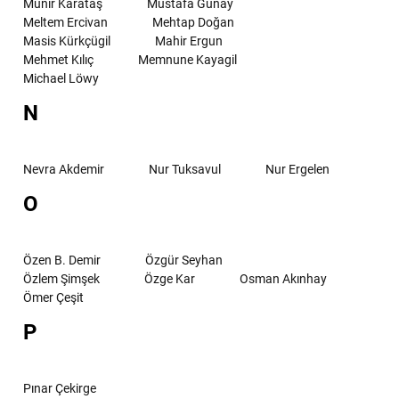
Münir Karataş
Mustafa Günay
Meltem Ercivan
Mehtap Doğan
Masis Kürkçügil
Mahir Ergun
Mehmet Kılıç
Memnune Kayagil
Michael Löwy
N
Nevra Akdemir
Nur Tuksavul
Nur Ergelen
O
Özen B. Demir
Özgür Seyhan
Özlem Şimşek
Özge Kar
Osman Akınhay
Ömer Çeşit
P
Pınar Çekirge