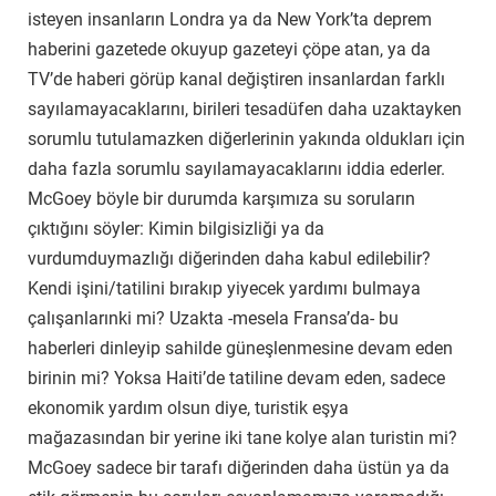
isteyen insanların Londra ya da New York’ta deprem
haberini gazetede okuyup gazeteyi çöpe atan, ya da
TV’de haberi görüp kanal değiştiren insanlardan farklı
sayılamayacaklarını, birileri tesadüfen daha uzaktayken
sorumlu tutulamazken diğerlerinin yakında oldukları için
daha fazla sorumlu sayılamayacaklarını iddia ederler.
McGoey böyle bir durumda karşımıza su soruların
çıktığını söyler: Kimin bilgisizliği ya da
vurdumduymazlığı diğerinden daha kabul edilebilir?
Kendi işini/tatilini bırakıp yiyecek yardımı bulmaya
çalışanlarınki mi? Uzakta -mesela Fransa’da- bu
haberleri dinleyip sahilde güneşlenmesine devam eden
birinin mi? Yoksa Haiti’de tatiline devam eden, sadece
ekonomik yardım olsun diye, turistik eşya
mağazasından bir yerine iki tane kolye alan turistin mi?
McGoey sadece bir tarafı diğerinden daha üstün ya da