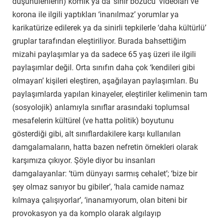
düşünülenlerin) komik ya da ‘sinir bozucu’ videoları ve
korona ile ilgili yaptıkları ‘inanılmaz’ yorumlar ya
karikatürize edilerek ya da sinirli tepkilerle ‘daha kültürlü’
gruplar tarafından eleştiriliyor. Burada bahsettiğim
mizahi paylaşımlar ya da sadece 65 yaş üzeri ile ilgili
paylaşımlar değil. Orta sınıfın daha çok ‘kendileri gibi
olmayan’ kişileri eleştiren, aşağılayan paylaşımları. Bu
paylaşımlarda yapılan kinayeler, eleştiriler kelimenin tam
(sosyolojik) anlamıyla sınıflar arasındaki toplumsal
mesafelerin kültürel (ve hatta politik) boyutunu
gösterdiği gibi, alt sınıflardakilere karşı kullanılan
damgalamaların, hatta bazen nefretin örnekleri olarak
karşımıza çıkıyor. Şöyle diyor bu insanları
damgalayanlar: ‘tüm dünyayı sarmış cehalet’; ‘bize bir
şey olmaz sanıyor bu gibiler’, ‘hala camide namaz
kılmaya çalışıyorlar’, ‘inanamıyorum, olan biteni bir
provokasyon ya da komplo olarak algılayıp