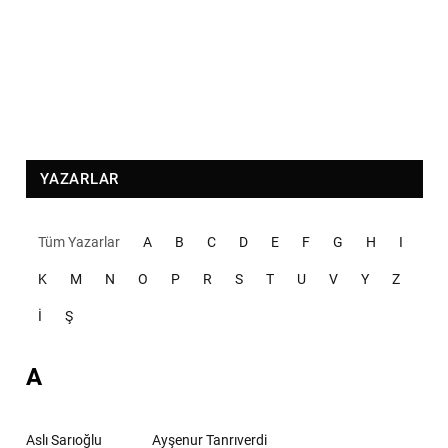
YAZARLAR
Tüm Yazarlar
A
B
C
D
E
F
G
H
I
K
M
N
O
P
R
S
T
U
V
Y
Z
İ
Ş
A
Aslı Sarıoğlu
Ayşenur Tanrıverdi