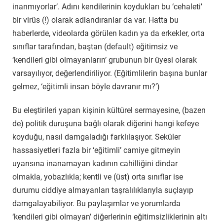
inanmıyorlar’. Adını kendilerinin koydukları bu ‘cehaleti’
bir virüs (!) olarak adlandıranlar da var. Hatta bu
haberlerde, videolarda görülen kadın ya da erkekler, orta
sınıflar tarafından, baştan (default) eğitimsiz ve
‘kendileri gibi olmayanların’ grubunun bir üyesi olarak
varsayılıyor, değerlendiriliyor. (Eğitimlilerin başına bunlar
gelmez, ‘eğitimli insan böyle davranır mı?’)
Bu eleştirileri yapan kişinin kültürel sermayesine, (bazen
de) politik duruşuna bağlı olarak diğerini hangi kefeye
koyduğu, nasıl damgaladığı farklılaşıyor. Seküler
hassasiyetleri fazla bir ‘eğitimli’ camiye gitmeyin
uyarısına inanamayan kadının cahilliğini dindar
olmakla, yobazlıkla; kentli ve (üst) orta sınıflar ise
durumu ciddiye almayanları taşralılıklarıyla suçlayıp
damgalayabiliyor. Bu paylaşımlar ve yorumlarda
‘kendileri gibi olmayan’ diğerlerinin eğitimsizliklerinin altı