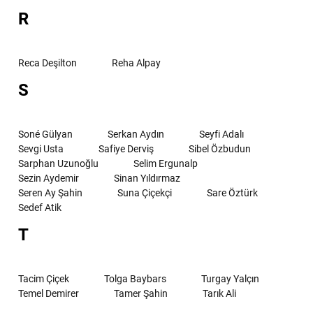
R
Reca Deşilton
Reha Alpay
S
Soné Gülyan
Serkan Aydın
Seyfi Adalı
Sevgi Usta
Safiye Derviş
Sibel Özbudun
Sarphan Uzunoğlu
Selim Ergunalp
Sezin Aydemir
Sinan Yıldırmaz
Seren Ay Şahin
Suna Çiçekçi
Sare Öztürk
Sedef Atik
T
Tacim Çiçek
Tolga Baybars
Turgay Yalçın
Temel Demirer
Tamer Şahin
Tarık Ali