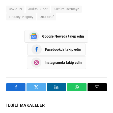
Covid-19
Judith Butler
Kültürel sermaye
Lindsey Mcgoey
Orta sınıf
Google Newsda takip edin
Facebookda takip edin
Instagramda takip edin
Facebook
Twitter
LinkedIn
WhatsApp
Email
İLGILI MAKALELER