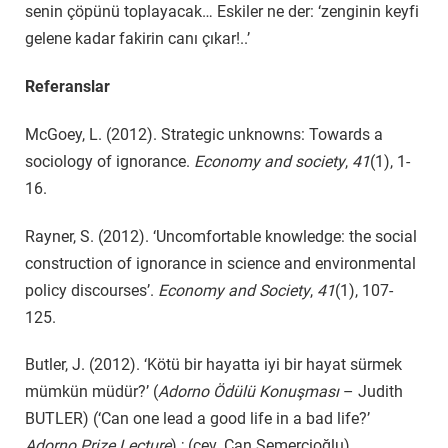
senin çöpünü toplayacak… Eskiler ne der: ‘zenginin keyfi
gelene kadar fakirin canı çıkar!..’
Referanslar
McGoey, L. (2012). Strategic unknowns: Towards a
sociology of ignorance.
Economy and society
,
41
(1), 1-
16.
Rayner, S. (2012). ‘Uncomfortable knowledge: the social
construction of ignorance in science and environmental
policy discourses’.
Economy and Society
,
41
(1), 107-
125.
Butler, J. (2012). ‘Kötü bir hayatta iyi bir hayat sürmek
mümkün müdür?’ (
Adorno Ödülü Konuşması
– Judith
BUTLER) (‘Can one lead a good life in a bad life?’
Adorno Prize Lecture
).; (çev. Can Semercioğlu)