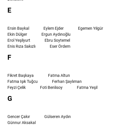
E
Ersin Baykal
Eylem Ejder
Egemen Yılgür
Ekin Dülger
Ergun Aydınoğlu
Erol Yeşilyurt
Ebru Soytemel
Enis Rıza Sakızlı
Eser Ördem
F
Fikret Başkaya
Fatma Altun
Fatma Işık Tuğcu
Ferhan Şaylıman
Feyzi Çelik
Foti Benlisoy
Fatma Yeşil
G
Gencer Çakır
Gülseren Aydın
Günnur Aksakal