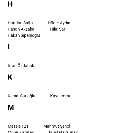
H
Handan Salta
Hüner Aydın
Hasan Aksakal
Hilal Sarı
Hakan Sipahioğlu
I
Irfan Özdabak
K
Kemal Sarıoğlu
Kaya İmrag
M
Mesele 121
Mahmut Şenol
Münir Karataş
Mustafa Günay