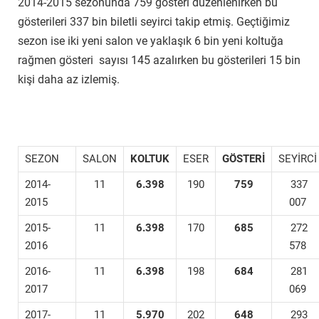
2014-2015 sezonunda 759 gösteri düzenlenirken bu
gösterileri 337 bin biletli seyirci takip etmiş. Geçtiğimiz
sezon ise iki yeni salon ve yaklaşık 6 bin yeni koltuğa
rağmen gösteri sayısı 145 azalırken bu gösterileri 15 bin
kişi daha az izlemiş.
SEZON
SALON
KOLTUK
ESER
GÖSTERİ
SEYİRCİ
2014-
11
6.398
190
759
337
2015
007
2015-
11
6.398
170
685
272
2016
578
2016-
11
6.398
198
684
281
2017
069
2017-
11
5.970
202
648
293