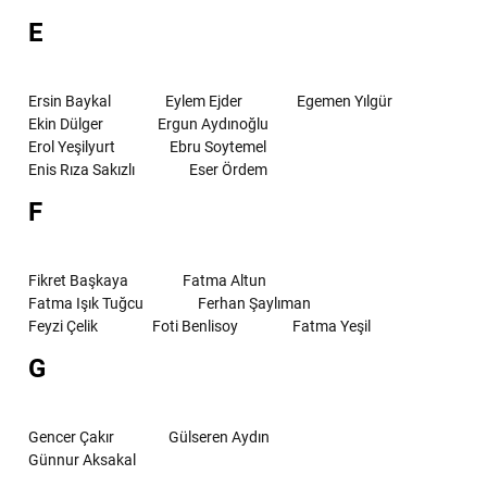
E
Ersin Baykal
Eylem Ejder
Egemen Yılgür
Ekin Dülger
Ergun Aydınoğlu
Erol Yeşilyurt
Ebru Soytemel
Enis Rıza Sakızlı
Eser Ördem
F
Fikret Başkaya
Fatma Altun
Fatma Işık Tuğcu
Ferhan Şaylıman
Feyzi Çelik
Foti Benlisoy
Fatma Yeşil
G
Gencer Çakır
Gülseren Aydın
Günnur Aksakal