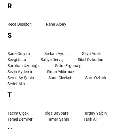
R
Reca Deşilton
Reha Alpay
S
Soné Gülyan
Serkan Aydın
Seyfi Adalı
Sevgi Usta
Safiye Derviş
Sibel Özbudun
Sarphan Uzunoğlu
Selim Ergunalp
Sezin Aydemir
Sinan Yıldırmaz
Seren Ay Şahin
Suna Çiçekçi
Sare Öztürk
Sedef Atik
T
Tacim Çiçek
Tolga Baybars
Turgay Yalçın
Temel Demirer
Tamer Şahin
Tarık Ali