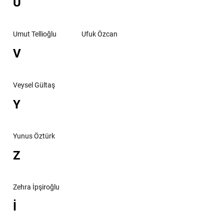
U
Umut Tellioğlu
Ufuk Özcan
V
Veysel Gültaş
Y
Yunus Öztürk
Z
Zehra İpşiroğlu
İ