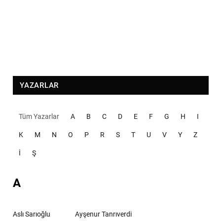
YAZARLAR
Tüm Yazarlar
A
B
C
D
E
F
G
H
I
K
M
N
O
P
R
S
T
U
V
Y
Z
İ
Ş
A
Aslı Sarıoğlu
Ayşenur Tanrıverdi