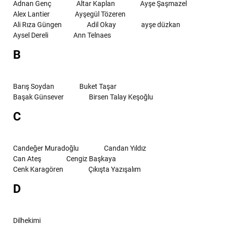
Adnan Genç
Altar Kaplan
Ayşe Şaşmazel
Alex Lantier
Ayşegül Tözeren
Ali Rıza Güngen
Adil Okay
ayşe düzkan
Aysel Dereli
Ann Telnaes
B
Barış Soydan
Buket Taşar
Başak Günsever
Birsen Talay Keşoğlu
C
Candeğer Muradoğlu
Candan Yıldız
Can Ateş
Cengiz Başkaya
Cenk Karagören
Çıkışta Yazışalım
D
Dilhekimi