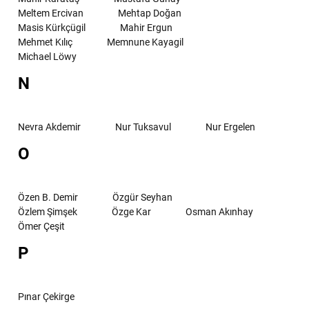
Meltem Ercivan
Mehtap Doğan
Masis Kürkçügil
Mahir Ergun
Mehmet Kılıç
Memnune Kayagil
Michael Löwy
N
Nevra Akdemir
Nur Tuksavul
Nur Ergelen
O
Özen B. Demir
Özgür Seyhan
Özlem Şimşek
Özge Kar
Osman Akınhay
Ömer Çeşit
P
Pınar Çekirge