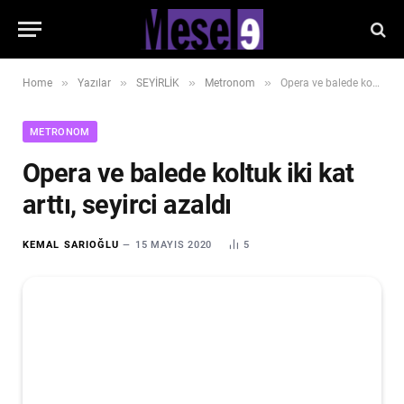
»
»
»
»
Home
Yazılar
SEYİRLİK
Metronom
Opera ve balede koltuk iki kat arttı, seyirci azaldı
METRONOM
Opera ve balede koltuk iki kat
arttı, seyirci azaldı
KEMAL SARIOĞLU
15 MAYIS 2020
5