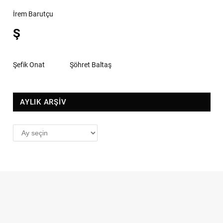
İrem Barutçu
Ş
Şefik Onat
Şöhret Baltaş
AYLIK ARŞİV
AYLIK
ARŞİV