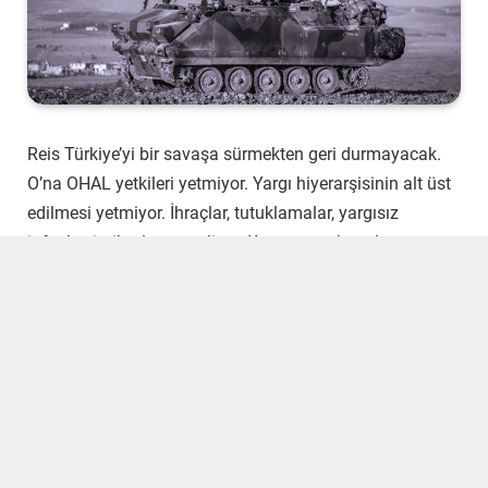
Reis Türkiye’yi bir savaşa sürmekten geri durmayacak.
O’na OHAL yetkileri yetmiyor. Yargı hiyerarşisinin alt üst
edilmesi yetmiyor. İhraçlar, tutuklamalar, yargısız
infazlar, intiharlar az geliyor. Kararname hazırlamaya
bile gerek olmayacak bir siyasi ortama ihtiyacı var. Tek
kanun kendisi olsun istiyor. Fazla zamanı yok. O’nu belki
kimse kovalamıyor ama kovalama ihtimali çok büyük,
bunu iyi biliyor. İhtimalleri ortadan kaldırmak için
uğraşıyor, uğraştıkça rızasını aldığı seçmen sayısı
azalıyor.
Öyleyse acele etmeli. Son icraatı öncekinden daha etkili