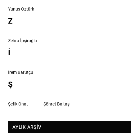
Yunus Öztürk
Z
Zehra İpşiroğlu
İ
İrem Barutçu
Ş
Şefik Onat
Şöhret Baltaş
AYLIK ARŞİV