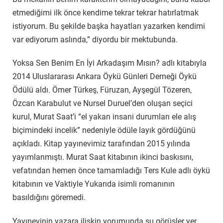
etmediğimi ilk önce kendime tekrar tekrar hatırlatmak
istiyorum. Bu şekilde başka hayatları yazarken kendimi
var ediyorum aslında,” diyordu bir mektubunda.
Yoksa Sen Benim En İyi Arkadaşım Mısın? adlı kitabıyla
2014 Uluslararası Ankara Öykü Günleri Derneği Öykü
Ödülü aldı. Ömer Türkeş, Füruzan, Ayşegül Tözeren,
Özcan Karabulut ve Nursel Duruel’den oluşan seçici
kurul, Murat Saat’i “el yakan insani durumları ele alış
biçimindeki incelik” nedeniyle ödüle layık gördüğünü
açıkladı. Kitap yayınevimiz tarafından 2015 yılında
yayımlanmıştı. Murat Saat kitabının ikinci baskısını,
vefatından hemen önce tamamladığı Ters Kule adlı öykü
kitabının ve Vaktiyle Yukarıda isimli romanının
basıldığını göremedi.
Yayınevinin yazara ilişkin yorumunda şu görüşler yer