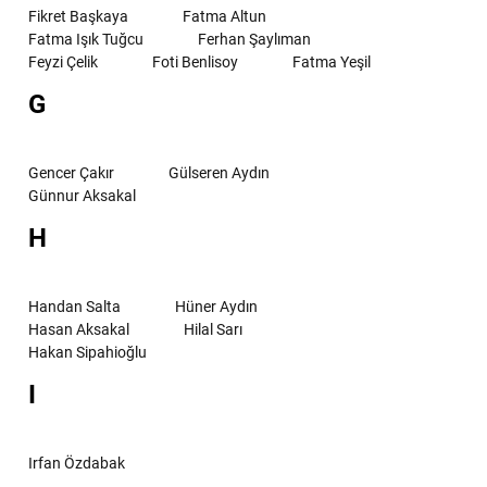
Fikret Başkaya
Fatma Altun
Fatma Işık Tuğcu
Ferhan Şaylıman
Feyzi Çelik
Foti Benlisoy
Fatma Yeşil
G
Gencer Çakır
Gülseren Aydın
Günnur Aksakal
H
Handan Salta
Hüner Aydın
Hasan Aksakal
Hilal Sarı
Hakan Sipahioğlu
I
Irfan Özdabak