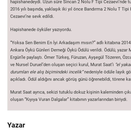
hapishanedeydi. Uzun süre Sincan 2 Nolu F Tipi Cezaevi’nde tu
2016 yılı başında, yaklaşık iki yıl önce Bandırma 2 Nolu T Tipi 
Cezaevi’ne sevk edildi.
Hapishanede öyküler yazıyordu.
“Yoksa Sen Benim En İyi Arkadaşım mısın?” adlı kitabına 2014
Ankara Öykü Günleri Derneği Öykü Ödülü verildi. Ödülü, yazar
Ergün’le paylaştı. Ömer Türkeş, Füruzan, Ayşegül Tözeren, Özc
ve Nursel Duruel’den oluşan seçici kurul, Murat Saat’i
“el yaka
durumları ele alış biçimindeki incelik”
nedeniyle ödüle layık g
açıkladı. Ödül aldığını ancak görüş günü öğrenebildi, törene ka
Murat Saat ayrıca, sekizi tutuklu dokuz kişinin kaleminden çı
oluşan “Kıyıya Vuran Dalgalar” kitabının yazarlarından biriydi.
Yazar