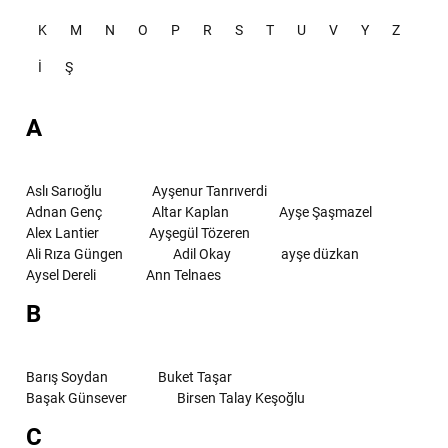
K
M
N
O
P
R
S
T
U
V
Y
Z
İ
Ş
A
Aslı Sarıoğlu
Ayşenur Tanrıverdi
Adnan Genç
Altar Kaplan
Ayşe Şaşmazel
Alex Lantier
Ayşegül Tözeren
Ali Rıza Güngen
Adil Okay
ayşe düzkan
Aysel Dereli
Ann Telnaes
B
Barış Soydan
Buket Taşar
Başak Günsever
Birsen Talay Keşoğlu
C