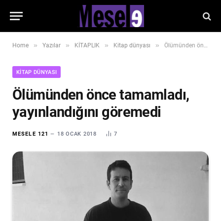
»
»
»
»
Home
Yazılar
KİTAPLIK
Kitap dünyası
Ölümünden önce tamamladı, yayınlandığını göremedi
KITAP DÜNYASI
Ölümünden önce tamamladı,
yayınlandığını göremedi
MESELE 121
18 OCAK 2018
7