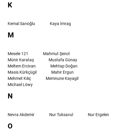
K
Kemal Sarıoğlu
Kaya İmrag
M
Mesele 121
Mahmut Şenol
Münir Karataş
Mustafa Günay
Meltem Ercivan
Mehtap Doğan
Masis Kürkçügil
Mahir Ergun
Mehmet Kılıç
Memnune Kayagil
Michael Löwy
N
Nevra Akdemir
Nur Tuksavul
Nur Ergelen
O