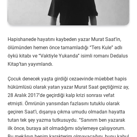
Hapishanede hayatını kaybeden yazar Murat Saat’in,
ölümünden hemen önce tamamladığı “Ters Kule” adlı
öykü kitabı ve “Vaktiyle Yukarıda” isimli romanı Dedalus
Kitap’tan yayımlandı.
Çocuk denecek yaşta girdiği cezaevinde müebbet hapis
hükümlüsü olarak yatan yazar Murat Saat geçtiğimiz ay,
28 Aralık 2017’de geçirdiği kalp krizi sonrası vefat
etmişti. Ömrünün yarısından fazlasını tutuklu olarak
geçiren Saat’i, dışarıya çıkma umudu olmadan hayatta
tutan tek şey yazma tutkusuydu. “Sanırım ben yazarak
ilk önce, buraya ait olmadığımı söylemeye çalışıyorum.
Bu mekânın benim karakterim olmayacağını, bunu kabul