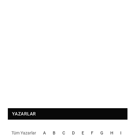
YAZARLAR
Tüm Yazarlar
A
B
C
D
E
F
G
H
I