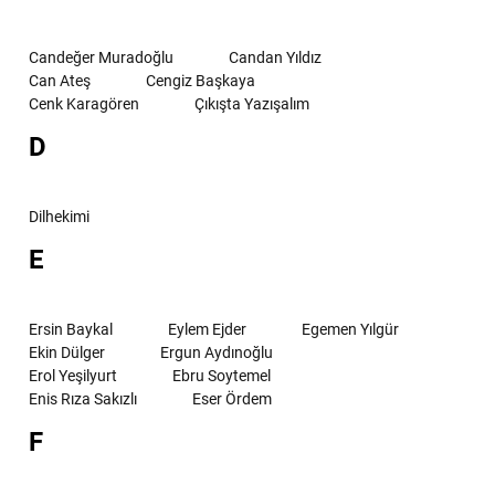
Candeğer Muradoğlu
Candan Yıldız
Can Ateş
Cengiz Başkaya
Cenk Karagören
Çıkışta Yazışalım
D
Dilhekimi
E
Ersin Baykal
Eylem Ejder
Egemen Yılgür
Ekin Dülger
Ergun Aydınoğlu
Erol Yeşilyurt
Ebru Soytemel
Enis Rıza Sakızlı
Eser Ördem
F