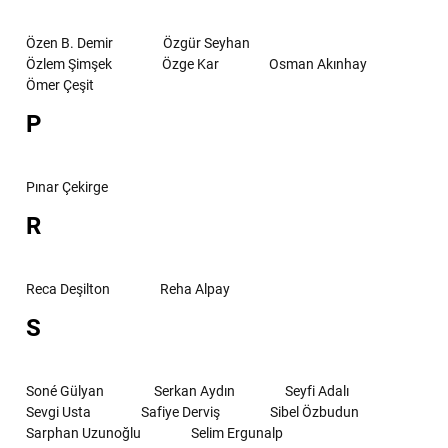
Özen B. Demir
Özgür Seyhan
Özlem Şimşek
Özge Kar
Osman Akınhay
Ömer Çeşit
P
Pınar Çekirge
R
Reca Deşilton
Reha Alpay
S
Soné Gülyan
Serkan Aydın
Seyfi Adalı
Sevgi Usta
Safiye Derviş
Sibel Özbudun
Sarphan Uzunoğlu
Selim Ergunalp