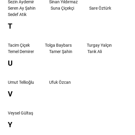
Sezin Aydemir
Sinan Yıldırmaz
Seren Ay Şahin
Suna Çiçekçi
Sare Öztürk
Sedef Atik
T
Tacim Çiçek
Tolga Baybars
Turgay Yalçın
Temel Demirer
Tamer Şahin
Tarık Ali
U
Umut Tellioğlu
Ufuk Özcan
V
Veysel Gültaş
Y