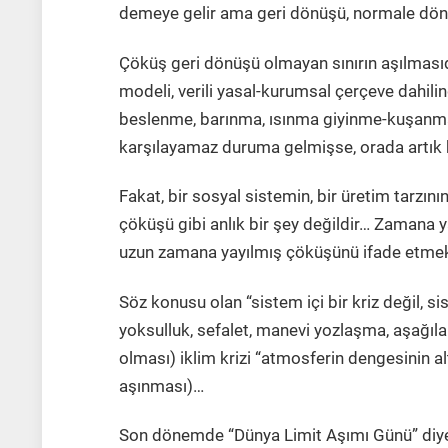
demeye gelir ama geri dönüşü, normale dönü
Çöküş geri dönüşü olmayan sınırın aşılmasıdır
modeli, verili yasal-kurumsal çerçeve dahili
beslenme, barınma, ısınma giyinme-kuşanma 
karşılayamaz duruma gelmişse, orada artık 
Fakat, bir sosyal sistemin, bir üretim tarzının
çöküşü gibi anlık bir şey değildir… Zamana 
uzun zamana yayılmış çöküşünü ifade etmek
Söz konusu olan “sistem içi bir kriz değil, s
yoksulluk, sefalet, manevi yozlaşma, aşağılanm
olması) iklim krizi “atmosferin dengesinin al
aşınması)…
Son dönemde “
Dünya Limit Aşımı Günü”
diye