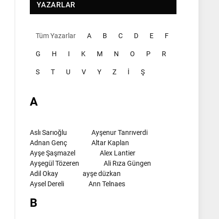
YAZARLAR
Tüm Yazarlar
A
B
C
D
E
F
G
H
I
K
M
N
O
P
R
S
T
U
V
Y
Z
İ
Ş
A
Aslı Sarıoğlu
Ayşenur Tanrıverdi
Adnan Genç
Altar Kaplan
Ayşe Şaşmazel
Alex Lantier
Ayşegül Tözeren
Ali Rıza Güngen
Adil Okay
ayşe düzkan
Aysel Dereli
Ann Telnaes
B