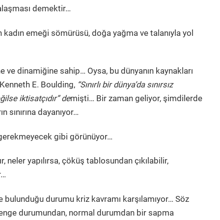
talaşması demektir…
n kadın emeği sömürüsü, doğa yağma ve talanıyla yol
ne ve dinamiğine sahip… Oysa, bu dünyanın kaynakları
çı Kenneth E. Boulding,
“Sınırlı bir dünya’da sınırsız
lse iktisatçıdır
” de
mişti… Bir zaman geliyor, şimdilerde
ın sınırına dayanıyor…
n gerekmeyecek gibi görünüyor…
, neler yapılırsa, çöküş tablosundan çıkılabilir,
ir…
nde bulunduğu durumu kriz kavramı karşılamıyor… Söz
denge durumundan, normal durumdan bir sapma