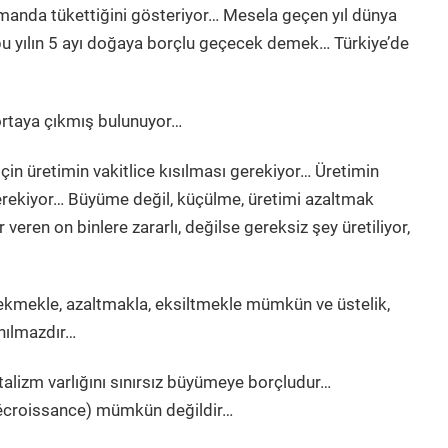
zamanda
tükettiğini gösteriyor… Mesela geçen yıl dünya
 bu yılın 5 ayı doğaya borçlu geçecek demek… Türkiye’de
 ortaya çıkmış bulunuyor…
in üretimin vakitlice kısılması gerekiyor… Üretimin
rekiyor… Büyüme değil, küçülme, üretimi azaltmak
 veren on binlere zararlı, değilse gereksiz şey üretiliyor,
çekmekle, azaltmakla, eksiltmekle mümkün ve üstelik,
ınılmazdır…
talizm varlığını sınırsız büyümeye borçludur…
décroissance) mümkün değildir…