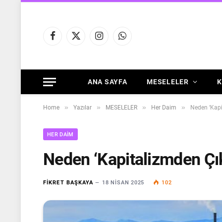
Facebook
X
Instagram
WhatsApp
(Twitter)
ANA SAYFA
MESELELER
K
»
»
»
»
Home
Yazılar
MESELELER
Her Daim
Neden ‘Kap
HER DAIM
Neden ‘Kapitalizmden Ç
FIKRET BAŞKAYA
18 NISAN 2025
102