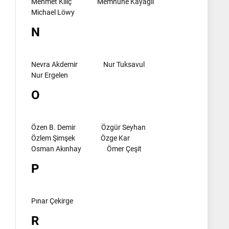
Mehmet Kılıç
Memnune Kayagil
Michael Löwy
N
Nevra Akdemir
Nur Tuksavul
Nur Ergelen
O
Özen B. Demir
Özgür Seyhan
Özlem Şimşek
Özge Kar
Osman Akınhay
Ömer Çeşit
P
Pınar Çekirge
R