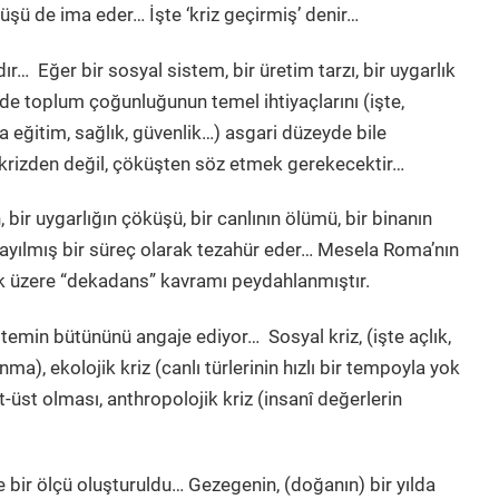
şü de ima eder… İşte ‘kriz geçirmiş’ denir…
… Eğer bir sosyal sistem, bir üretim tarzı, bir uygarlık
nde toplum çoğunluğunun temel ihtiyaçlarını (işte,
eğitim, sağlık, güvenlik…) asgari düzeyde bile
krizden değil, çöküşten söz etmek gerekecektir…
, bir uygarlığın çöküşü, bir canlının ölümü, bir binanın
yayılmış bir süreç olarak tezahür eder… Mesela Roma’nın
 üzere “dekadans” kavramı peydahlanmıştır.
istemin bütününü angaje ediyor… Sosyal kriz, (işte açlık,
a), ekolojik kriz (canlı türlerinin hızlı bir tempoyla yok
t-üst olması, anthropolojik kriz (insanî değerlerin
 bir ölçü oluşturuldu… Gezegenin, (doğanın) bir yılda