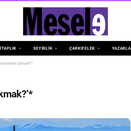
İTAPLIK
SEYİRLİK
ÇARKIFELEK
YAZARLA
italizmden Çıkmak?’*
ıkmak?’*