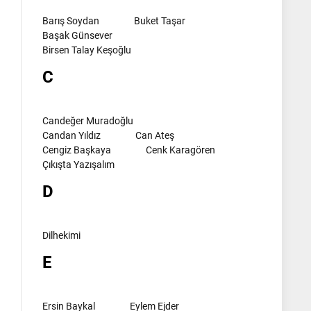
Barış Soydan
Buket Taşar
Başak Günsever
Birsen Talay Keşoğlu
C
Candeğer Muradoğlu
Candan Yıldız
Can Ateş
Cengiz Başkaya
Cenk Karagören
Çıkışta Yazışalım
D
Dilhekimi
E
Ersin Baykal
Eylem Ejder