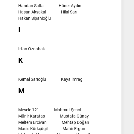
Handan Salta
Hüner Aydın
Hasan Aksakal
Hilal Sarı
Hakan Sipahioğlu
I
Irfan Özdabak
K
Kemal Sarıoğlu
Kaya İmrag
M
Mesele 121
Mahmut Şenol
Münir Karataş
Mustafa Günay
Meltem Ercivan
Mehtap Doğan
Masis Kürkçügil
Mahir Ergun