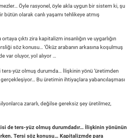
ezler… Öyle rasyonel, öyle akla uygun bir sistem ki, şu
ir bütün olarak canlı yaşamı tehlikeye atmış
 ortaya çıktı zira kapitalizm insanlığın ve uygarlığın
tersliği söz konusu… ‘Öküz arabanın arkasına koşulmuş
de var oluyor, yol alıyor …
isi ters-yüz olmuş durumda… İlişkinin yönü ‘üretimden
) gerçekleşiyor… Bu üretimin ihtiyaçlara yabancılaşması
ilyonlarca zararlı, değilse gereksiz şey üretilmez,
kisi de ters-yüz olmuş durumdadır… İlişkinin yönünün
rken. Tersi söz konusu… Kapitalizmde para