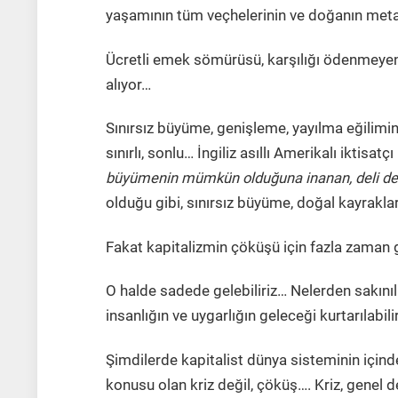
yaşamının tüm veçhelerinin ve doğanın me
Ücretli emek sömürüsü, karşılığı ödenmeye
alıyor…
Sınırsız büyüme, genişleme, yayılma eğilimi
sınırlı, sonlu… İngiliz asıllı Amerikalı iktisat
büyümenin mümkün olduğuna inanan, deli deği
olduğu gibi,
sınırsız büyüme, doğal kayraklar
Fakat kapitalizmin çöküşü için fazla zama
O halde sadede gelebiliriz… Nelerden sakınılır
insanlığın ve uygarlığın geleceği kurtarılabil
Şimdilerde kapitalist dünya sisteminin içi
konusu olan kriz değil,
çöküş…. Kriz,
genel 