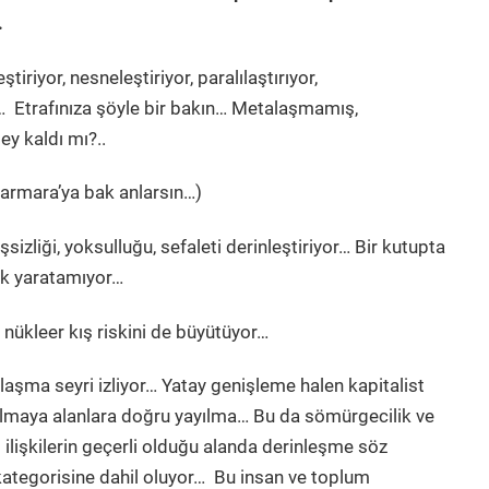
…
iriyor, nesneleştiriyor, paralılaştırıyor,
… Etrafınıza şöyle bir bakın… Metalaşmamış,
ey kaldı mı?..
(Marmara’ya bak anlarsın…)
şsizliği, yoksulluğu, sefaleti derinleştiriyor… Bir kutupta
ik yaratamıyor…
 nükleer kış riskini de büyütüyor…
laşma seyri izliyor… Yatay genişleme halen kapitalist
t olmaya alanlara doğru yayılma… Bu da sömürgecilik ve
ilişkilerin geçerli olduğu alanda derinleşme söz
ategorisine dahil oluyor… Bu insan ve toplum