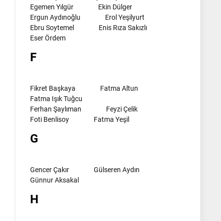
Egemen Yılgür
Ekin Dülger
Ergun Aydınoğlu
Erol Yeşilyurt
Ebru Soytemel
Enis Rıza Sakızlı
Eser Ördem
F
Fikret Başkaya
Fatma Altun
Fatma Işık Tuğcu
Ferhan Şaylıman
Feyzi Çelik
Foti Benlisoy
Fatma Yeşil
G
Gencer Çakır
Gülseren Aydın
Günnur Aksakal
H