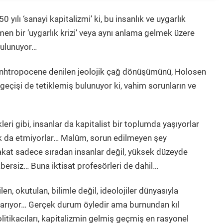
0 yılı ‘sanayi kapitalizmi’ ki, bu insanlık ve uygarlık
en bir ‘uygarlık krizi’ veya aynı anlama gelmek üzere
 bulunuyor…
 anhtropocene denilen jeolojik çağ dönüşümünü, Holosen
geçişi de tetiklemiş bulunuyor ki, vahim sorunların ve
eri gibi, insanlar da kapitalist bir toplumda yaşıyorlar
k da etmiyorlar… Malûm, sorun edilmeyen şey
kat sadece sıradan insanlar değil, yüksek düzeyde
bersiz… Buna iktisat profesörleri de dahil…
ilen, okutulan, bilimle değil, ideolojiler dünyasıyla
 yarıyor… Gerçek durum öyledir ama burnundan kıl
olitikacıları, kapitalizmin gelmiş geçmiş en rasyonel