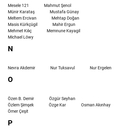
Mesele 121
Mahmut Şenol
Münir Karataş
Mustafa Günay
Meltem Ercivan
Mehtap Doğan
Masis Kürkçügil
Mahir Ergun
Mehmet Kılıç
Memnune Kayagil
Michael Löwy
N
Nevra Akdemir
Nur Tuksavul
Nur Ergelen
O
Özen B. Demir
Özgür Seyhan
Özlem Şimşek
Özge Kar
Osman Akınhay
Ömer Çeşit
P