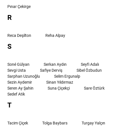
Pınar Çekirge
R
Reca Deşilton
Reha Alpay
S
Soné Gülyan
Serkan Aydın
Seyfi Adalı
Sevgi Usta
Safiye Derviş
Sibel Özbudun
Sarphan Uzunoğlu
Selim Ergunalp
Sezin Aydemir
Sinan Yıldırmaz
Seren Ay Şahin
Suna Çiçekçi
Sare Öztürk
Sedef Atik
T
Tacim Çiçek
Tolga Baybars
Turgay Yalçın