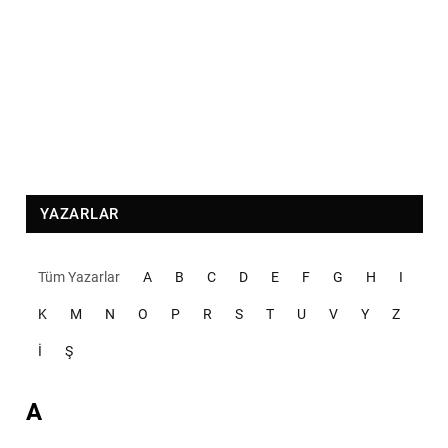
YAZARLAR
Tüm Yazarlar
A
B
C
D
E
F
G
H
I
K
M
N
O
P
R
S
T
U
V
Y
Z
İ
Ş
A