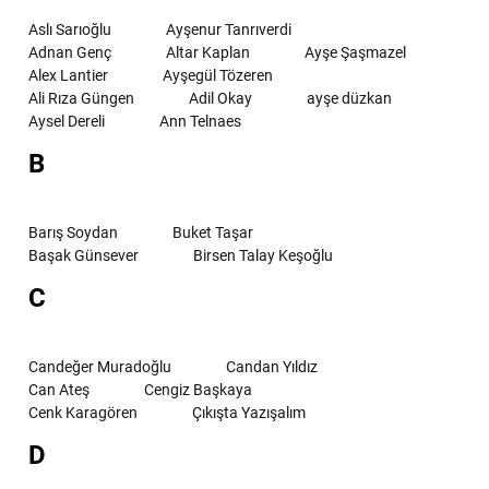
Aslı Sarıoğlu
Ayşenur Tanrıverdi
Adnan Genç
Altar Kaplan
Ayşe Şaşmazel
Alex Lantier
Ayşegül Tözeren
Ali Rıza Güngen
Adil Okay
ayşe düzkan
Aysel Dereli
Ann Telnaes
B
Barış Soydan
Buket Taşar
Başak Günsever
Birsen Talay Keşoğlu
C
Candeğer Muradoğlu
Candan Yıldız
Can Ateş
Cengiz Başkaya
Cenk Karagören
Çıkışta Yazışalım
D