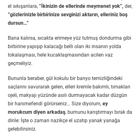
el sıkışanlara,
“İkinizin de ellerinde meymenet yok”,
der,
“gözlerinizle birbirinize sevginizi aktarın, elleriniz boş
dursun…”
Bana kalırsa, sıcakta erimeye yüz tutmuş dondurma gibi
birbirine yapışıp kalacağı belli olan iki insanın yolda
tokalaşması, hele kucaklaşmasından acilen vaz
geçmeliyiz.
Bununla beraber, gül kokulu bir banyo temizliğindeki
saçlarını savurarak gelen, elleri kremle bakımlı, tırnakları
ojeli, makyajı yüzünde asılı durmayacak kadar düzgün
bir hanımefendi görürseniz… Size diyorum,
ey
morukcum diyen arkadaş
, burnunu karıştırmayı bırak da
dinle: İşte o zaman nazikçe el uzatıp yanak yanağa
gelebilirsiniz.