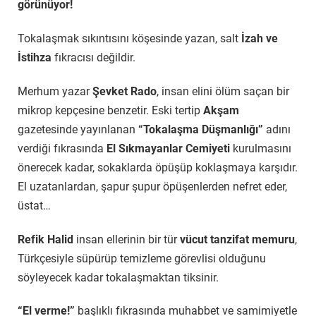
görünüyor!
Tokalaşmak sıkıntısını köşesinde yazan, salt
İzah ve
İstihza
fıkracısı değildir.
Merhum yazar
Şevket Rado
, insan elini ölüm saçan bir
mikrop kepçesine benzetir. Eski tertip
Akşam
gazetesinde yayınlanan
“Tokalaşma Düşmanlığı”
adını
verdiği fıkrasında
El Sıkmayanlar Cemiyeti
kurulmasını
önerecek kadar, sokaklarda öpüşüp koklaşmaya karşıdır.
El uzatanlardan, şapur şupur öpüşenlerden nefret eder,
üstat…
Refik Halid
insan ellerinin bir tür
vücut tanzifat memuru
,
Türkçesiyle süpürüp temizleme görevlisi olduğunu
söyleyecek kadar tokalaşmaktan tiksinir.
“El verme!”
başlıklı fıkrasında muhabbet ve samimiyetle