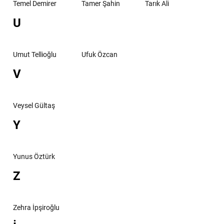
Temel Demirer
Tamer Şahin
Tarık Ali
U
Umut Tellioğlu
Ufuk Özcan
V
Veysel Gültaş
Y
Yunus Öztürk
Z
Zehra İpşiroğlu