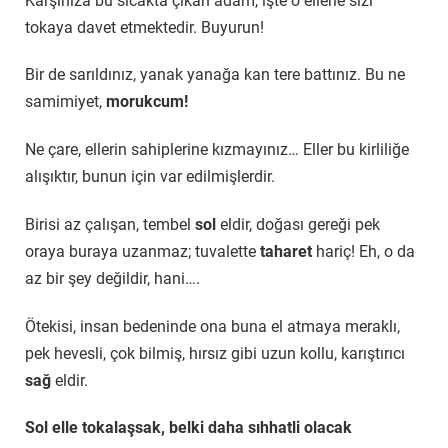
Karşınıza bu sıcakta çıkan adam, işte o ellerle sizi
tokaya davet etmektedir. Buyurun!
Bir de sarıldınız, yanak yanağa kan tere battınız. Bu ne
samimiyet,
morukcum!
Ne çare, ellerin sahiplerine kızmayınız… Eller bu kirliliğe
alışıktır, bunun için var edilmişlerdir.
Birisi az çalışan, tembel
sol
eldir, doğası gereği pek
oraya buraya uzanmaz; tuvalette
taharet
hariç! Eh, o da
az bir şey değildir, hani….
Ötekisi, insan bedeninde ona buna el atmaya meraklı,
pek hevesli, çok bilmiş, hırsız gibi uzun kollu, karıştırıcı
sağ
eldir.
Sol elle tokalaşsak, belki daha sıhhatli olacak