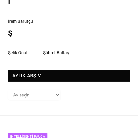
İ
İrem Barutçu
Ş
Şefik Onat
Şöhret Baltaş
AYLIK ARŞİV
AYLIK
ARŞİV
INTELLIGENTI PAUCA