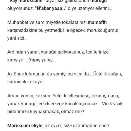
“Vay morukcum!”
diyor, siz galiba onun
moruğu
oluyorsunuz,
“N’aber yaaa..”
diye uzatıyor ellerini…
Muhabbet ve samimiyetle tokalaştınız,
mamafih
karşınızdakine bu yetmedi, ille öpecek, morukcuğumu;
yani sizi…
Ardından yanak yanağa geliyorsunuz, teri terinize
karışıyor… Yapış yapış…
Az önce lahmacun da yemiş, bu sıcakta… Üstelik soğan,
sarmısak kokuyor.
Aman varsın, koksun: Yeter ki elleşmese, tokalaşmasa,
yanak yanağa, erkek erkeğe kucaklaşmasak… Vıcık vıcık,
birbirimize kaynaşmasak, olmaz mı?!
Morukcum eliyle,
az evvel, size uzanmadan önce