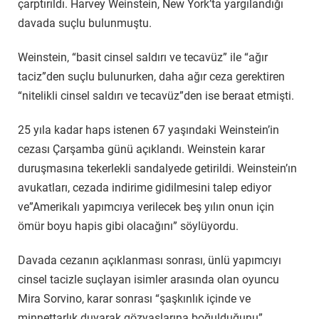
çarptırıldı. Harvey Weinstein, New York’ta yargılandığı
davada suçlu bulunmuştu.
Weinstein, “basit cinsel saldırı ve tecavüz” ile “ağır
taciz”den suçlu bulunurken, daha ağır ceza gerektiren
“nitelikli cinsel saldırı ve tecavüz”den ise beraat etmişti.
25 yıla kadar haps istenen 67 yaşındaki Weinstein’in
cezası Çarşamba günü açıklandı. Weinstein karar
duruşmasına tekerlekli sandalyede getirildi. Weinstein’ın
avukatları, cezada indirime gidilmesini talep ediyor
ve”Amerikalı yapımcıya verilecek beş yılın onun için
ömür boyu hapis gibi olacağını” söylüyordu.
Davada cezanın açıklanması sonrası, ünlü yapımcıyı
cinsel tacizle suçlayan isimler arasında olan oyuncu
Mira Sorvino, karar sonrası “şaşkınlık içinde ve
minnettarlık duyarak gözyaşlarına boğulduğunu”