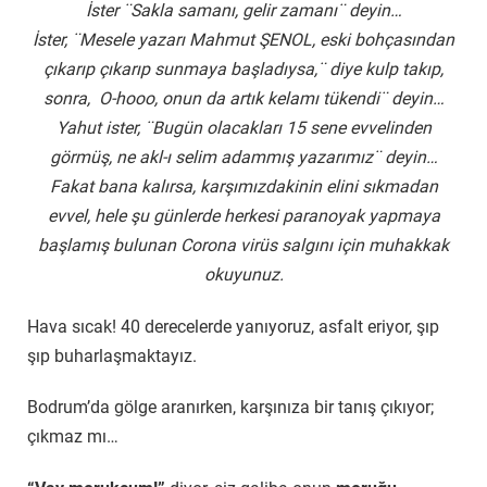
İster ¨Sakla samanı, gelir zamanı¨ deyin…
İster, ¨Mesele yazarı Mahmut ŞENOL, eski bohçasından
çıkarıp çıkarıp sunmaya başladıysa,¨ diye kulp takıp,
sonra, O-hooo, onun da artık kelamı tükendi¨ deyin…
Yahut ister, ¨Bugün olacakları 15 sene evvelinden
görmüş, ne akl-ı selim adammış yazarımız¨ deyin…
Fakat bana kalırsa, karşımızdakinin elini sıkmadan
evvel, hele şu günlerde herkesi paranoyak yapmaya
başlamış bulunan Corona virüs salgını için muhakkak
okuyunuz.
Hava sıcak! 40 derecelerde yanıyoruz, asfalt eriyor, şıp
şıp buharlaşmaktayız.
Bodrum’da gölge aranırken, karşınıza bir tanış çıkıyor;
çıkmaz mı…