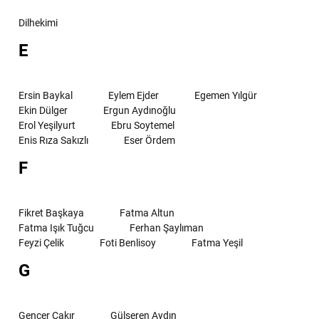
Dilhekimi
E
Ersin Baykal
Eylem Ejder
Egemen Yılgür
Ekin Dülger
Ergun Aydınoğlu
Erol Yeşilyurt
Ebru Soytemel
Enis Rıza Sakızlı
Eser Ördem
F
Fikret Başkaya
Fatma Altun
Fatma Işık Tuğcu
Ferhan Şaylıman
Feyzi Çelik
Foti Benlisoy
Fatma Yeşil
G
Gencer Çakır
Gülseren Aydın