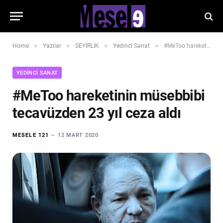
»
»
»
»
Home
Yazılar
SEYİRLİK
Yedinci Sanat
#MeToo hareketinin müsebbibi tecavüzden 23 yıl ceza aldı
YEDINCI SANAT
#MeToo hareketinin müsebbibi
tecavüzden 23 yıl ceza aldı
MESELE 121
12 MART 2020